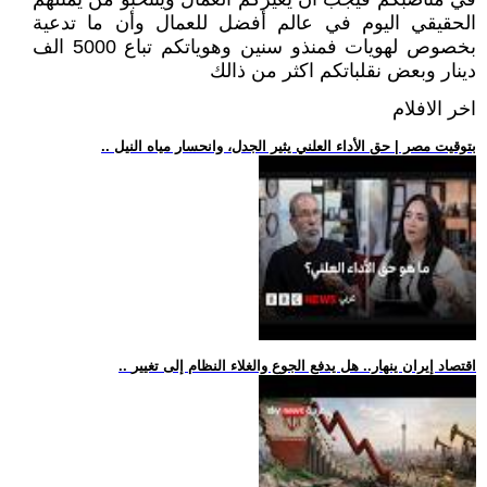
الحقيقي اليوم في عالم أفضل للعمال وأن ما تدعية
بخصوص لهويات فمنذو سنين وهوياتكم تباع 5000 الف
دينار وبعض نقلباتكم اكثر من ذالك
اخر الافلام
.. بتوقيت مصر | حق الأداء العلني يثير الجدل، وانحسار مياه النيل
.. اقتصاد إيران ينهار.. هل يدفع الجوع والغلاء النظام إلى تغيير