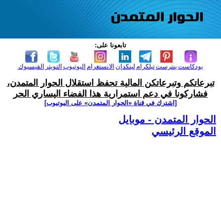
تابعونا على:
بودكاست
بنترست
تيلكرام
لينكدإن
الانستغرام
اليوتيوب
التويتر
الفيسبوك
تبرعاتكم وتبرعاتكن المالية تحفظ استقلال الحوار المتمدن،
فشاركونا في دعم استمرارية هذا الفضاء اليساري الحر
[اشترك في قناة ‫«الحوار المتمدن» على اليوتيوب]
الحوار المتمدن - موبايل
الموقع الرئيسي