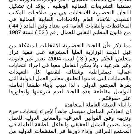
نظمتها التشريعات العمالية الوطنية . يؤكد ان تشكيل
اللجان التحضيرية للانتخابات هي من صلاحيات المكتب
التنفيذي للاتحاد العام وللاتحادات النقابية العمالية في
المحافظات والنقابات العامة في بغداد وفق المادة ( 44 )
من قانون التنظيم النقابي للعمال رقم ( 52 ) لسنة 1987
.
مما ذكر فأن اللجنة التحضيرية للانتخابات المشكلة من
قبل اللجنة الوزارية العليا المشرفة على تنفيذ قرار
مجلس الحكم رقم ( 3 ) لسنة 2004، تعتبر غير قانونية
وغير شرعية ، ولا يمكن التعامل معها في اجراء انتخابات
عمالية ديمقراطية وشفافة لنقضها كل التعهدات
والضمانات التي قدمتها لتطبيق معايير العمل الدولية التي
يقرها المجتمع الدولي ، لذا نهيب بأبناء طبقتنا العاملة
البواسل مقاطعة هذه اللجنة لعدم شرعيتها ولتجاوزها
على حقوقكم .
يا ابناء الطبقة العاملة المجاهدة
ان اتحادكم المناضل سيعمل جاهداً لإجراء إنتخابات حرة
ونزيهة وفق القوانين العراقية والمعايير الدولية للعمل
وبما يضمن التمثيل الحقيقي والفاعل للطبقة العاملة في
المجتمع العراقي وإداء دورها في المنظمات الدولية من