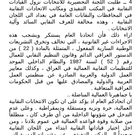
4 ــ طلبت اللجنة التحضيرية للانتخابات نزول القيادات
النقابية في المكتب التنفيذي ومكاتب الاتحادات النقابية
في المحافظات والنقابات العامة في بغداد الى اللجان
النقابية ، وهذه مخالفة للعرف النقابي السائد وآلية
الانتخابات .
ازاء ذلك فأن اتحادنا العام يستنكر ويشجب هذه
الاجراءات غير القانونية ، التي تخالف وتخرق التشريعات
الوطنية السارية المفعول ، المتمثلة بالمادة ( 22 ) من
الدستور العراقي الدائم وقانون التنظيم النقابي للعمال
رقم ( 52 ) لسنة 1987 والنظام الداخلي الموحد
للتنظيمات النقابية العمالية في العراق ، وكذلك معايير
العمل الدولية والعربية الصادرة عن منظمتي العمل
العربية والدولية والمصادق عليها من قبل الحكومات
العراقية المتعاقبة .
يا جماهيرنا العمالية المناضلة ..
ان اتحادكم العام اذ يؤكد على ان تكون الانتخابات النقابية
العمالية، حرة ونزيه ومستقلة وديمقراطية . وعلى عدم
التدخل في شؤونها الداخلية من أي طرف كان ، منطلقاً
من صلابة وقوة قواعده العمالية في عموم بلادنا ، ومن
اجل اختيار قياداتها النقابية ابتداء من اللجان النقابية
صعوداً الى المكتب التنفيذي ، عبر مؤتمراته الدورية التي