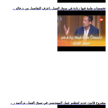
.. تخصصات طبية فيها زيادة في سوق العمل..اعرف التفاصيل من د.خالد
.. مشروع قانون جديد لتنظيم عمل المهندسين في سوق العمل..م.أحمد ر