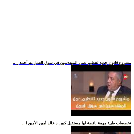
.. مشروع قانون جديد لتنظيم عمل المهندسين في سوق العمل..م.أحمد ر
.. تخصصات طبية مهمة ناقصة لها مستقبل كبير..د.خالد أمين الأمين ا