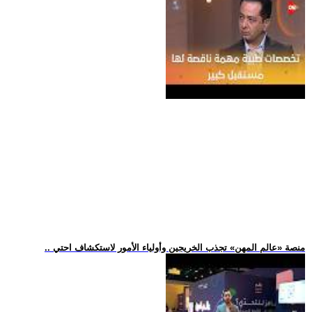
.. منصة «عالم المهن» تجذب الخريجين وأولياء الأمور لاستكشاف احتي