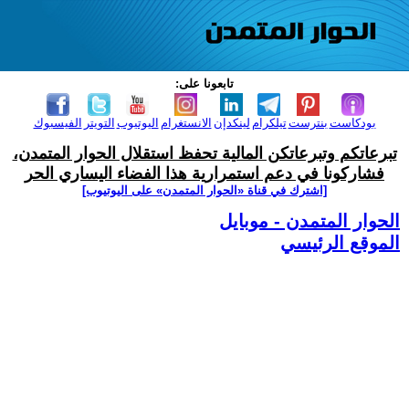
تابعونا على:
بودكاست
بنترست
تيلكرام
لينكدإن
الانستغرام
اليوتيوب
التويتر
الفيسبوك
تبرعاتكم وتبرعاتكن المالية تحفظ استقلال الحوار المتمدن،
فشاركونا في دعم استمرارية هذا الفضاء اليساري الحر
[اشترك في قناة ‫«الحوار المتمدن» على اليوتيوب]
الحوار المتمدن - موبايل
الموقع الرئيسي