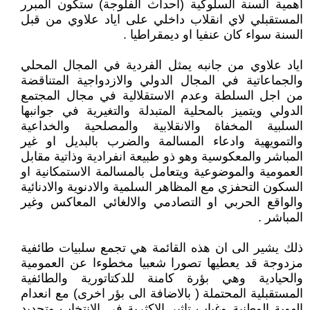
اهمية السنة السلوكية (احداث الفلوجة) ستكون المبرر
المستقبلي لاي انقلاب داخلي على اياد علاوي من قبل
السنة سواء كان عنفيا او ديمقراطيا .
اياد علاوي من جانبه يمثل الفردية في المجال المحلي
والجماعاتية في المجال الدولي والازدواجية المتناقضة
من اجل السلطة وعدم الاستقلالية في مجال المجتمع
الدولي ويتميز بالمحلية المتبدلة والتغيرية في جوانبها
السلبية المخفاة والانقلابية والمصلحية والخداعية
والتمويهية وادعاء المسالمة والضرب بالبديل او غير
المباشر والمعكوسية وهو ذو طبيعة انفرادية وذاتية مقابل
العمومية والموضوعية ويتعامل بالمسالمة الاستمكانية او
السكون التحفزي مع المظاهر السلمية والادنوية والادنائية
والواقع الحربي او التصادمي والالغائي المعاكس وغير
المباشر .
ذلك يشير الى ان هذه القائمة هي تجمع سلبيات طائفية
مزدوجة قد يعطيها تصورا شعبيا مخطوءا عن العمومية
والحيادية وهي بؤرة كامنة للدكتاتورية والطائفية
المستقبلية المحتملة ( بالاضافة الى بؤر اخرى) مع انعدام
الهوية الوطنية وغياب تاثير الاكثرية في الانتخاب وتحديد