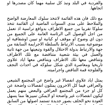
والفردية في البلد ونبذ كل سلبية مهما كان مصدرها او
اتجاهها.
مع ذلك فان هذه القائمة لاتتخذ سلوك المعارضة الواضح
والملاحظ على مدى السنوات الماضية ان القائمة تتخذ
سلوكا تقربيا من جميع الاطراف بدوافع تراسية اذ تعمل
من اجل الوصول الى الرئاسة العامة على الجميع من
دون اي وضوح او موقف او كيانية او تبيين اوشفافية او
موضوعية بسبب الارتباط بالسلطة الاجرايمة السابقة من
جهة والارتباط بدولة الاحتلال والقوة وتبعيتها من جهة ثانية
والعمل في بيئة شعبية متناقضة مع تلك الاطراف
وتتناقض معها تلك الاطراف ويتناقض معها اياد علاوي
تاريخيا ومعاصرة الذي شكل سلوكه في احداث النجف
والفلوجة قمة التناقض واجراميته.
يمثل اياد علاوي انفصالا غير واضح عن المجتمع الشيعي
والعراقي فيما كل الاخرون يمثلون انفصالات واضحة عن
كل او جزء من المجتمع العراقي والبعض منهم يعمل
ليكون انفصالات غير واضحة او لايمكن تمييزها مما يسهل
العودة نحو الخلف بصور جديدة تستمد اصولها من السابق