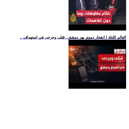
.. العالم الليلة | انفجار دموي يهز دمشق.. قتلى وجرحى في استهداف