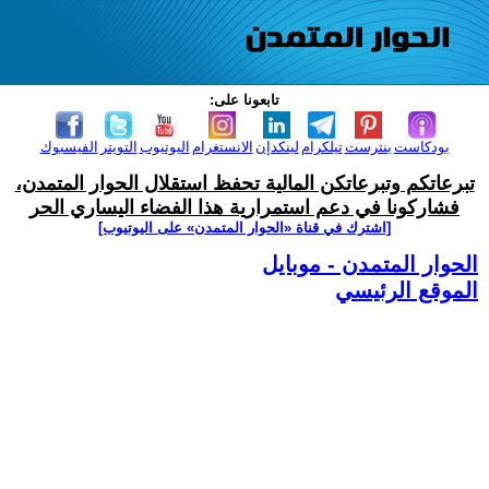
تابعونا على:
بودكاست
بنترست
تيلكرام
لينكدإن
الانستغرام
اليوتيوب
التويتر
الفيسبوك
تبرعاتكم وتبرعاتكن المالية تحفظ استقلال الحوار المتمدن،
فشاركونا في دعم استمرارية هذا الفضاء اليساري الحر
[اشترك في قناة ‫«الحوار المتمدن» على اليوتيوب]
الحوار المتمدن - موبايل
الموقع الرئيسي