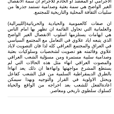
الاجرامي او المعضد او الخادم للاجرام ان سمة الانفصال
الغير الواضح هي سمة بعثية وصدامية تستمد جذرها من
سلبيات الثقافة المحلية والتاريخية للمجتمع.
ان صفات كالعمومية والحيادية والحرياتية(الليبرالية)
والعلمانية التي تحاول القائمة ان تظهر بها امام الناس
هي ايهامات يستلزمها اسلوب الانفصال الغير الواضح
الذي يتبعه اياد علاوي في التعامل مع المجتمع السياسي
في العراق والمجتمع العراقي كله لذا فان التصويت لاياد
علاوي وقائمته هو تصويت لشخصيات وسلوكيات بعثية
وصدامية سلبية مستمرة ومن مسؤلية الشعب العراقي
والمصوت العراقي انهاء مثل هذه الحالات التي لم
يستطع المشرع مواجهتها وانهاءها ان ذلك يعد انهاءا
بالطرق الديمقراطية السلمية من قبل الشعب كفاعل
ويحتل الاولوية في القرار والتوجيه وبهذا سيمكن
اعادةالفعل للشعب بعد اخراجه من الواقع والحياة
كسلوك سلطوي تاريخي ومعاصر.