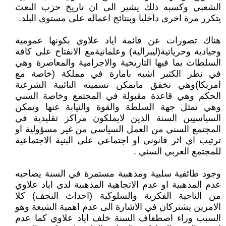
الشعبي وكسبه ذلك يشير الى ان تاريخ حزب البعث
يتكرر مرة اخرى داخليا وبنتائج اعماله على مستوى البلد.
هناك تصورات عن قائمة اياد علاوي بكونها عمومية
وحيادية وحرياتية(ليبرالية) وعلمانيةمع الانفتاح على كافة
السلطات بما فيها التاريخية والاجرامية والمعاصرة وهي
في نظر الكثير اشبه بامارة في مملكة (خاصة مع
امريكا)وهي تخقق مايمكن تسميته النائبية الشرعية
الحكم وهي قاعدة مقبولة في المجتمع وخاصة السني
وهي تمثل جهة السلطة والقوة والنيابة عنها وتمكن
السياسيين السنة الذين لايملكون مراكز تقليدية في
المجتمع السني من العمل السياسي من غير مسؤولية او
ترتيب اي اثر قانوني او اجتماعي على البنية الاجتماعية
للمجتمع العربي السني .
وجود طائفية سلبية ومذهبية مستمرة في السنة يصاحبه
عدم المذهبية او عدم الاتجاهية المذهبية لدى اياد علاوي
من الناحية الفكرية والسلوكية (احداث النجف) كلا
الامرين يشتركان في الاشارة الى عدم اهمية الشيعة وهو
السبب وراء اصطفاف السنة خلف اياد علاوي كما عدم