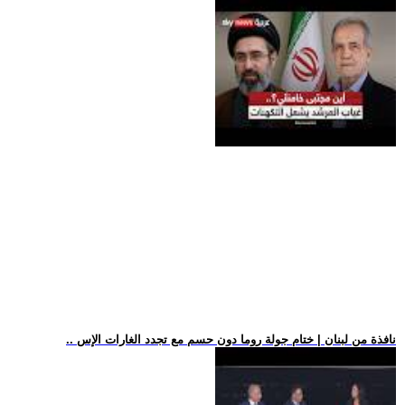
.. نافذة من لبنان | ختام جولة روما دون حسم مع تجدد الغارات الإس