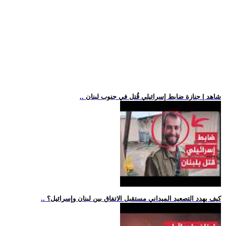
.. شاهد | جنازة ضابط إسرائيلي قُتل في جنوب لبنان
.. كيف يهدد التصعيد الميداني مستقبل الاتفاق بين لبنان وإسرائيل؟