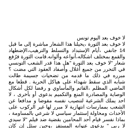
لا خوف بعد اليوم تونس
لا خوف بعد الثورة ،يحيلنا هذا الشعار مباشرة إلى ما قبل
14 جانفي ،أيام الإستبداد والتسلط والترهيب،الإضطهاد
والقمع بمختلف اشكاله،أنواعه وألوانه.قامت الثورة فرُفع
شعار "لا خوف بعد الثورة "هل هذا قدر الشعب التونسي
في التحرر من جميع أغلال وأصفاد العقود التي مضت ؟
مبرره في ذلك ما قدمه من تضحيات جسيمة طالت
شبابه الذي سقط شهداء على هياكل الحرية . قطعا مع
الماضي المظلم ،القاتم والمأساوي و رفضا لكل أشكال
الوصاية والمصادرة المنع والتكميم بدعوى أو بأخرى ، لا
احد يملك الشرعية لتنصيب نفسه مفوضا و مدافعا عن
الشعب بممارسات انتهازية لا مبرر لها غير الركوب على
الأحداث ومحاولة إستثمار سياسي لا شرعي بالمساومة ،
بماذا نفسر قيام أحد المحامين بقضية ضد فيلم "لا سيدي
لا ربي " بدعوى عنوانه المستفز ،وحين سئل إن كان