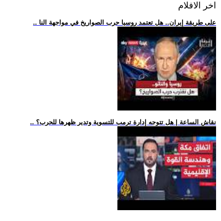
اخر الافلام
.. على طريقة إيران.. هل تعتمد روسيا حرب الصواريخ في مواجهة النا
.. نقاش الساعة | هل تتوجه إدارة ترمب للتسوية وتدير ظهرها للحرب؟