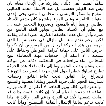
شاهد الفيلم ،نفى ذلك ، يشاركه في الإدعاء محام ثان
ليس ضد الفيلم فحسب بل ضد الأستاذ محمد الطالبي
المؤرخ والمفكر التونسي ،المحامي المعني وفي إحدى
القنوات التلفزية وعلى الهواء مباشرة كان يشتم الأستاذ
الطالبي واصفا إياه بالمعتوه وبضرورة التحجير عليه ....
مع العلم أن الأستاذ الطالبي تجاوز العقد التاسع من
عمره وأثار مثل هذه العاصفة الفكرية أعني انه لم يتقاعد
فكريا رغم تقدم سنه بل مازال في عنفوانه .ما الذي
نفهمه من هذه الحركة لرجال من المفروض أن يكونوا
أحرص الناس على حماية كرامة المواطن وحفاظا على
سمعته ، لا اعتقد أن أخلاقيات مهنة المحاماة تبيح
للمحامي أثناء مرافعاته في المحكمة دفاعا عن موكله
سب وشتم و ثلب المتهم وما إلى ذلك ،فعلا هذه الحركة
تطرح تساؤلا خطيرا حول أفق حرية التعبير بعد الثورة ؟
فإسراع رجال القانون تحت عباءة القانون وحصانته
لممارسة الحجر على حرية التعبير وبتلك العصبية والتشنج
، والدعوة إلى إقالة وزير الثقافة -لا أعلم إن كانت وزارة
الثقافة قد دعمت الفيلم أم لا ،إن كانت قامت بذلك قد
أصابت بتفعيلها لأهداف الثورة ودعم الفن والإبداع، ماذا
كانت تدعم سابقا الإبتذال التفاهة التسطيح وماذا كانت