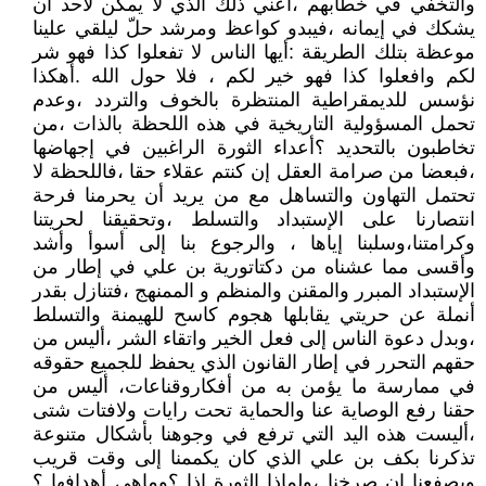
والتخفي في خطابهم ،أعني ذلك الذي لا يمكن لأحد أن
يشكك في إيمانه ،فيبدو كواعظ ومرشد حلّ ليلقي علينا
موعظة بتلك الطريقة :أيها الناس لا تفعلوا كذا فهو شر
لكم وافعلوا كذا فهو خير لكم ، فلا حول الله .أهكذا
نؤسس للديمقراطية المنتظرة بالخوف والتردد ،وعدم
تحمل المسؤولية التاريخية في هذه اللحظة بالذات ،من
تخاطبون بالتحديد ؟أعداء الثورة الراغبين في إجهاضها
،فبعضا من صرامة العقل إن كنتم عقلاء حقا ،فاللحظة لا
تحتمل التهاون والتساهل مع من يريد أن يحرمنا فرحة
انتصارنا على الإستبداد والتسلط ،وتحقيقنا لحريتنا
وكرامتنا،وسلبنا إياها ، والرجوع بنا إلى أسوأ وأشد
وأقسى مما عشناه من دكتاتورية بن علي في إطار من
الإستبداد المبرر والمقنن والمنظم و الممنهج ،فتنازل بقدر
أنملة عن حريتي يقابلها هجوم كاسح للهيمنة والتسلط
،وبدل دعوة الناس إلى فعل الخير واتقاء الشر ،أليس من
حقهم التحرر في إطار القانون الذي يحفظ للجميع حقوقه
في ممارسة ما يؤمن به من أفكاروقناعات، أليس من
حقنا رفع الوصاية عنا والحماية تحت رايات ولافتات شتى
،أليست هذه اليد التي ترفع في وجوهنا بأشكال متنوعة
تذكرنا بكف بن علي الذي كان يكممنا إلى وقت قريب
ويصفعنا إن صرخنا ،ولماذا الثورة إذا ؟وماهي أهدافها ؟