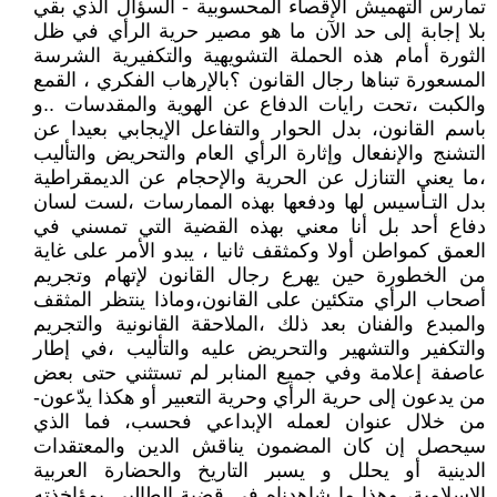
تمارس التهميش الإقصاء المحسوبية - السؤال الذي بقي
بلا إجابة إلى حد الآن ما هو مصير حرية الرأي في ظل
الثورة أمام هذه الحملة التشويهية والتكفيرية الشرسة
المسعورة تبناها رجال القانون ؟بالإرهاب الفكري ، القمع
والكبت ،تحت رايات الدفاع عن الهوية والمقدسات ..و
باسم القانون، بدل الحوار والتفاعل الإيجابي بعيدا عن
التشنج والإنفعال وإثارة الرأي العام والتحريض والتأليب
،ما يعني التنازل عن الحرية والإحجام عن الديمقراطية
بدل التـأسيس لها ودفعها بهذه الممارسات ،لست لسان
دفاع أحد بل أنا معني بهذه القضية التي تمسني في
العمق كمواطن أولا وكمثقف ثانيا ، يبدو الأمر على غاية
من الخطورة حين يهرع رجال القانون لإتهام وتجريم
أصحاب الرأي متكئين على القانون،وماذا ينتظر المثقف
والمبدع والفنان بعد ذلك ،الملاحقة القانونية والتجريم
والتكفير والتشهير والتحريض عليه والتأليب ،في إطار
عاصفة إعلامة وفي جميع المنابر لم تستثني حتى بعض
من يدعون إلى حرية الرأي وحرية التعبير أو هكذا يدّعون-
من خلال عنوان لعمله الإبداعي فحسب، فما الذي
سيحصل إن كان المضمون يناقش الدين والمعتقدات
الدينية أو يحلل و يسبر التاريخ والحضارة العربية
الإسلامية، وهذا ما شاهدناه في قضية الطالبي بمؤاخذته