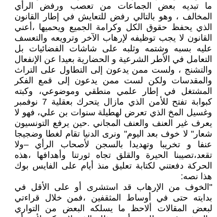
ما تبديه بعض الجماعات من تعصب ورفض الرأي
المخالف ، وهو بالتالي رفض للتعايش في إطار القانون
الذي يحفظ حقوق الكل وكرامة الجميع ويحميها ،أعني
القانون لا يجب توظيفه لإرهاب الآخر وترويعه والتعسف
عليه بسبه وشتمه وثلبه على شاشات الفضائيات بل
التعامل في الأطر الشرعية و الحضارية بعيدا عن الإنفعال
والتشنج ، ولست ممن يدعون إلى التطاول على التراث
والمقدسات ولكن لست ممن يدعون إلى قمع الفكر
المشتغل في إطار علمي منطقي وموضوعي، وكبته
كبوابة تفتح للأمن الذي مازال يتحرك بعقلية 7 نوفمبر
وغسيل المخ الذي تعرض لهطيلة سنوات بن علي، فهو لا
يعرف غير العنف والعنف المجاني .حين يرفع التونسيون
شعار" لا خوف بعد اليوم" ونرى الدنيا تقام لغطا وضجيجا
عنفا و تخريبا وتهديدا بالسجن لأصحاب الرأي –ولا
تقعد،تصيبنا الحيرة والقلق تجاه ثورتنا وأهدافها ،هذه
الحركة دفعتني لكتابة تعليق منذ أيام على الفايس بوك
هذا نصه:
"الخوف من الإرهاب قد استشرى أو على الأقل في
بدايته حتى في أوساط المثقفين ،فمن خلال قراءتي
لبعض المقالات ألاحظ ما يسلكه البعض من التواري