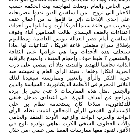
من الخاص والعام ،وصلت لمهاجمة بيت الحكمة حسب
الأخبار التي تروج ، من السلفيين الذين نددوا بتصريحاته
على إحدى الإذاعات ،إثر ما قاموا به من أعمال عنف
وتخريب في قاعة سينما أفريكا آرت و ما تلتها من أحداث
اعتداءات بالعنف الجسدي طالت المحامين أثناء وقوف
السلفيين أمام قصر العدالة بتونس العاصمة ومطالبتهم
بإطلاق سراح معتقلي قاعة افريكا ، كتداعيات لها .ماذا
ستخلف هذه الأحداث وما هي عواقبها على الثقافة
والمثقفين ؟ طبعا خوف وإحجام المثقف والمبدع بالرقابة
الذاتية تحاشيا للتهديد والتنديد، بدلا أن يمضي على درب
الحرية ابتكارا وخلقا . تعبئة الرأي العام و تجييشه ضد
حرية الفكر والرأي والتعبير وممارسته سيعيدنا لذلك
الثلاثي المحرم في الأنظمة الديكتاتورية : السياسة والدين
والجنس ،مثل هذه الممارسات لا تنبئ بخير بل بردة
وتراجع عن أهداف الثورة ،في اعتقادي مدخل خلفي
للدكتاتورية، سلاحا كان يستخدمه نظام بن علي
الإستبدادي القمعي للرأي المخالف لتثبيت نظام الرأي
الواحد والحزب الواحد والزعيم الأوحد المنقذ والحامي
والأب العطوف السخي الكريم ،هاهي بوادره تلوح في
الأفق، لتعود معها ممارسات العصا لمن عصى ،من خلال