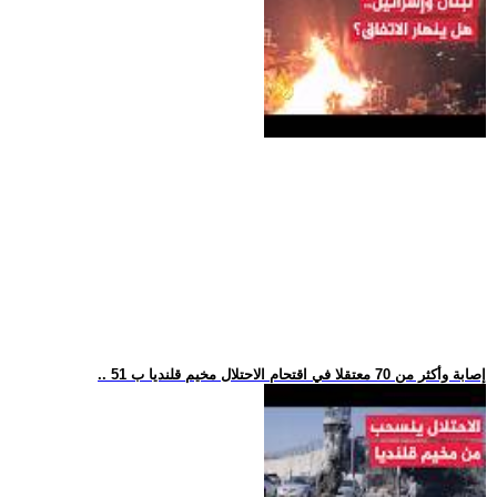
.. 51 إصابة وأكثر من 70 معتقلا في اقتحام الاحتلال مخيم قلنديا ب