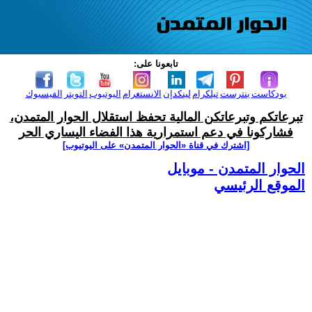
تابعونا على:
بودكاست
بنترست
تيلكرام
لينكدإن
الانستغرام
اليوتيوب
التويتر
الفيسبوك
تبرعاتكم وتبرعاتكن المالية تحفظ استقلال الحوار المتمدن،
فشاركونا في دعم استمرارية هذا الفضاء اليساري الحر
[اشترك في قناة ‫«الحوار المتمدن» على اليوتيوب]
الحوار المتمدن - موبايل
الموقع الرئيسي