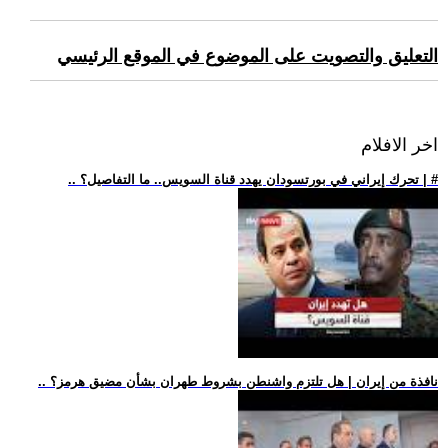
التعليق والتصويت على الموضوع في الموقع الرئيسي
اخر الافلام
.. تحرك إيراني في بورتسودان يهدد قناة السويس.. ما التفاصيل؟ | #
.. نافذة من إيران | هل تلتزم واشنطن بشروط طهران بشأن مضيق هرمز؟