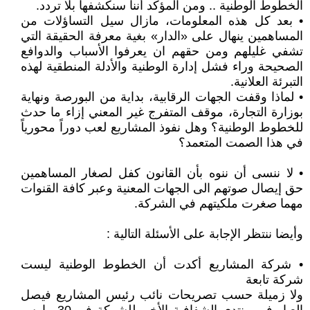
الخطوط الوطنية .. ومن المؤكد أننا سنكشفها بلا تردد.
• بعد كل هذه المعلومات، مازال سيل التساؤلات من
المساهمين ينهال على «الدار» بغية معرفة الحقيقة التي
تشفي غليلهم ومن حقهم ان يعرفوا الأسباب والدوافع
الصحيحة وراء فشل إدارة الوطنية والأدلة المنطقية لهذه
التبرئة العلانية.
• لماذا وقفت الجهات الرقابية، بداية من البورصة ونهاية
بوزارة التجارة، موقف المتفرج غير المعني إزاء ما حدث
للخطوط الوطنية؟ وهل نفوذ المشاريع لعب دوراً محورياً
في هذا الصمت المتعمد؟
• لا ننسى أن ننوه بأن القانون كفل لصغار المساهمين
حق إيصال صوتهم الى الجهات المعنية وعبر كافة القنوات
مهما صغرت ملكيتهم في الشركة.
وأيضا ننتظر الإجابة على الأسئلة التالية :
• شركة المشاريع أكدت أن الخطوط الوطنية ليست
شركة تابعة
ولا زميلة حسب تصريحات نائب رئيس المشاريع فيصل