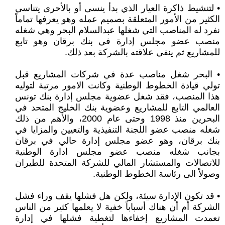
• لتنشيط ذاكرة العيار الذي بدأ ينسى أو بالأحرى يتناسى
الكثير من الأمور المتعلقة بصميم عمله وهو يعرفها تماماً
نفرد له المناصب التي شغلها عبدالسلام البحر وهي شغله
منصب عضو مجلس إدارة في بنك برقان وهو تابع
للمشاريع ثم ينفي علاقته بالشركة بعد ذلك.
• البحر شغل مناصب عدة في شركات المشاريع قبل
تولي قيادة الخطوط الوطنية وكانت الامور مرتبة لتوليه
هذا المنصب، فقد شغل عضوية مجلس إدارة بنك تونس
العالمي التابع للمشاريع وعضوية بنك الخليج المتحد في
البحرين منذ 1998 وحتى عام 2000، والأهم من ذلك
شغله منصب عضو اللجنة التنفيذية والتعيين والمزايا في
بنك برقان، وهو عضو مجلس إدارة حالي في برقان
بجانب شغله منصب عضو مجلس ادارة الوطنية
للاتصالات والمستشار المالي للشركة المتحدة للطيران
وصولاً الى رئاسة الخطوط الوطنية.
• قد تكون الإدارة سيئة، ولكن هل فشلها يقف وراء فشل
الشركة أم أن هناك أسباباً خفية لا يعلمها كثير من الناس
تعمدت المشاريع إخفاءها لتغطية فشلها في إدارة