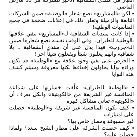
العيار في منتدى الشفافية الأخير للشركة في 30 مارس
الماضي
• لكن «المشاريع» تضع شعار «الوطنية» ضمن الشركات
التابعة والزميلة وتعلن ذلك في إعلانات ضخمة في جميع
المناسبات الوطنية!
• إذا كانت منتديات الشفافية لـ«المشاريع» تنفي علاقتها
بالوطنية للطيران.. وفي الوقت نفسه تضع شعارها ضمن
الـ«جروب» فهذا يدل على أن منتدى الشفافية .. بلا
شفافية وانهم يعلنون شيئاً ويفعلون شيئاً اخر !
• الحرص على نفي وجود علاقة مع «الوطنية» قد يكون
وراءه نوايا يحاولون إخفاءها لكنها معروفة وسيتم كشف
هذه النوايا
• «الوطنية للطيران» علّقت خسارتها على شماعة
المنافسة غير الشريفة من «الكويتية» والكل يعرف أن
«الكويتية» تعاني مشاكل كبيرة
• كيف تكون المنافسة غير شريفة و«الوطنية» حصلت
على امتيازات
غير مسبوقة ومطار خاص بها؟
• كيف حصلت الشركة على مطار الشيخ سعد؟ ولماذا
حصلت عليه؟