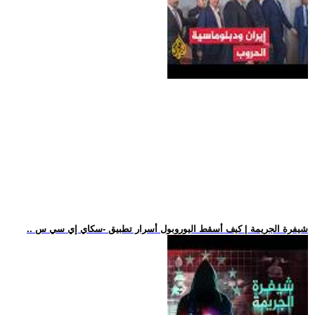
.. شيفرة الجريمة | كيف أسقط اليوروبول أسرار تطبيق -سكاي إي سي س