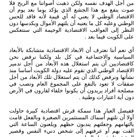
من أجل الهدف نفسه ولكن ذهبت أصواتنا مع الريح فلا
صوت ينفع مع هذا الجشع الذي يؤكد يوما بعد يوم أن
الاقتصاد الوطني لا يعني له أي قيمة لأنه فاقد للحس
الوطني وعليه كل ما يعنيه أن يلتهم الأموال ويكدسها دون
النظر إلى العواقب الاقتصادية الوخيمة التي سنتعكس
على الكويت فيما بعد .
أي نعم أننا نعترف أن الابعاد الاقتصادية متشابكة بالأبعاد
السياسية والاجتماعية في كل بلد ولكننا نرفض نحن
كاقتصاديين أن يتم استغلال هذه الأبعاد من أجل تدمير
الاقتصاد الوطني الذي تقوم عليه دولة الكويت أساسا منذ
نشأتها ونرفض كذلك أن يتم استغلال تلك الأبعاد من أجل
صفقات لا تعود بالنفع على المجموع العام وتصب في
مصلحة أفراد يريدون أن يكونوا خلفاء لقارون في الأرض
دون أية اعتبارات وطنية .
ففيصل العيار هذا سمكة قرش اقتصادية كبيرة حاولت
أولا أن تلتهم أسماك المستثمرين الصغيرة وبالفعل قامت
بالتهامهم وجعلتهم يندبون حظهم ويلعنون الساعة التي
القت بهم أو عرفتهم إلى شخص دنيء النفس وقصير