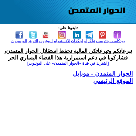
تابعونا على:
بودكاست
بنترست
تيلكرام
لينكدإن
الانستغرام
اليوتيوب
التويتر
الفيسبوك
تبرعاتكم وتبرعاتكن المالية تحفظ استقلال الحوار المتمدن،
فشاركونا في دعم استمرارية هذا الفضاء اليساري الحر
[اشترك في قناة ‫«الحوار المتمدن» على اليوتيوب]
الحوار المتمدن - موبايل
الموقع الرئيسي