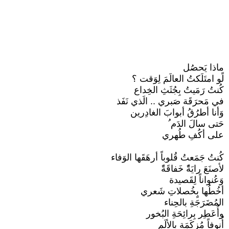
ماذا يَحصُل
لًو امتَلَكتُ العالَمَ لِوَقت ؟
كُنتُ رَمَيتُ بِجُثَثِ الخِداع
في مَحرَقَة صَبري .. الَذي نَفَذ
وَأنا أطرُقُ أبوابَ الغادِرين
حَتى سالَ الدَم ُ
على أكُفِ طُهري
كُنتُ جَمَعتُ قُلوباً أرهَقَها الوَفاء
لأصنَعَ رايَةًًً خَفاقَةًً
وَعُنواناً لِقَصيدة
أخُطُها بٍخُصلاتِ شَعري
المُضَرَجَةِ بالحِناء
وأُعَطِر بِرائِحَةِ البُخور
أُنوفاً مُزكَمَة بالألَم