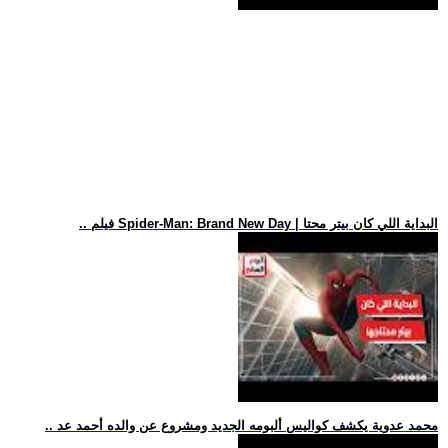
.. فيلم Spider-Man: Brand New Day | البداية اللي كان بيتر محتا
.. محمد عدوية يكشف كواليس ألبومه الجديد ومشروع عن والده أحمد عد