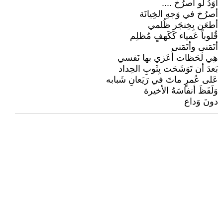
أوَدُ لَو أصرُخ ....
أصرُخ في وَجهِ الخِيانَة
أطعَن بِخِنجَر ظُلمي
قُلوباً عَمياء كَكَهفٍ مُظلِم
أتَمَنى وأتَمَنى
هِي لَحَظات أُعَزي بها نَفسي
بَعدَ أن تَوَشَحَت بِثَوبِ الحِداد
عَلى عُمرٍ ماتَ في رَيَعانِ شَبابه
وَلَفَظَ أنفاسَهُ الأخيرة
دونَ وَداع