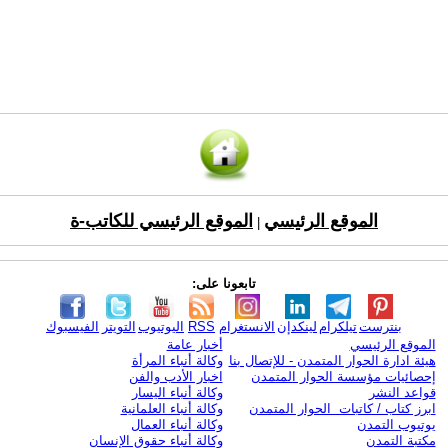
الموقع الرئيسي
الموقع الرئيسي للكاتب-ة
|
تابعونا على:
بنترست
تيلكرام
لينكدإن
الانستغرام
RSS
اليوتيوب
التويتر
الفيسبوك
الموقع الرئيسي
أخبار عامة
هيئة ادارة الحوار المتمدن - للإتصال بنا
وكالة أنباء المرأة
إحصائيات مؤسسة الحوار المتمدن
اخبار الأدب والفن
قواعد النشر
وكالة أنباء اليسار
ابرز كتاب / كاتبات الحوار المتمدن
وكالة أنباء العلمانية
يوتيوب التمدن
وكالة أنباء العمال
مكتبة التمدن
وكالة أنباء حقوق الإنسان