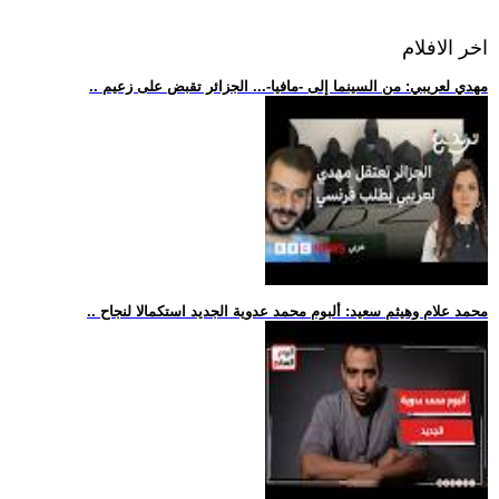
اخر الافلام
.. مهدي لعريبي: من السينما إلى -مافيا-... الجزائر تقبض على زعيم
.. محمد علام وهيثم سعيد: ألبوم محمد عدوية الجديد استكمالا لنجاح