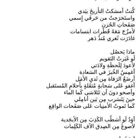
كُنتُ أمسَكتُ التأريخَ بيَدي
واستَخرَجتُ من حَرفَي إِسمي
صَفَحاتِ الحُزن
لأمزُجَ مَعَهُ قََطََرات ابتسامات
غادَرَت ثََغري مُنذُ دَهر
ماذا يَحصُل
لَو غَيَرتُ التَقويم
لأعودَ لِلَحظَةِ وِلادَتي
أغمِسُ الخُبزَ في السَعادة
أرضَعُ الرَفاهَ مِن ثَديِ الأمَل
أغفو عَلى سَحابةٍ مُثقَلةٍ بأَحلامِ المُستَقبل
وأصحو دونَ أن تَتَلاشى كَما الماء
حينَ يَتَسَرب مِن بَين أنامِلي
كَما تَموتُ الأمنِيات عَلى صَفَحات الواقِع
أوَدُ لَو أشطُب الكَذِبَ مِن الأبجَدية
لأصوغَ مِن الصِدق الآف الكَلِمات