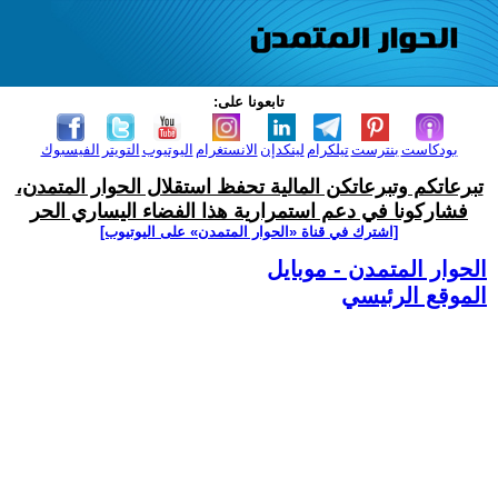
تابعونا على:
بودكاست
بنترست
تيلكرام
لينكدإن
الانستغرام
اليوتيوب
التويتر
الفيسبوك
تبرعاتكم وتبرعاتكن المالية تحفظ استقلال الحوار المتمدن،
فشاركونا في دعم استمرارية هذا الفضاء اليساري الحر
[اشترك في قناة ‫«الحوار المتمدن» على اليوتيوب]
الحوار المتمدن - موبايل
الموقع الرئيسي