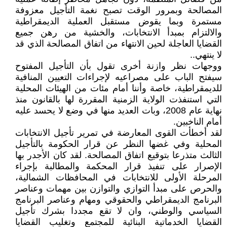
المصالحة وبمرور الوقت تصبح نغمة التأجيل معزوفة
مستمرة وبما يقوض مستقبل العملية الديمقراطية
والالتزام بمبدأ الانتخابات، والخشية من رهن جميع
القضايا العاجلة لحين الانتهاء من اتفاق المصالحة الذي قد
لا ينتهي..
ووجهات نظر وازنة أخرى تقول بأن التأجيل المفتوح
سيفتح الباب على مصراعيه لإجراءات التعيين المنافية
للديمقراطية، خاصة وأننا أمام مئات من الهيئات المحلية
التي استنفذت الولاية الزمنية المقررة لها بالقانون منذ
نهاية عام 2008، وبات العديد منها في وضع لا يحسد عليه
أمام الناخبين.
لقد أخطأت القوى المعارضة في تمرير تأجيل الانتخابات
المحلية وفي غضها النظر عن قرار الحكومة بالتأجيل
الثالث متذرعا بتوقيع اتفاق المصالحة. لقد كان الأجدر بها
الإصرار على تنفيذ قرار المحكمة والمطالبة بإجراء
المرحلة الأولى للانتخابات في المحافظات الشمالية،
والحرص على مبدأ التوازي والتوازن بين مهمات وعناصر
البرنامج الديمقراطي والحقوقي ومهام وعناصر البرنامج
السياسي والوطني، وان لا تقع مجددا بشرك تأجيل
القضايا الخدماتية البنائية للمجتمع وتغليب القضايا