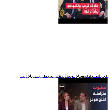
.. خارج الصندوق | رويوران: هرمز لن يُفتح بدون مقابل.. وإيران تن