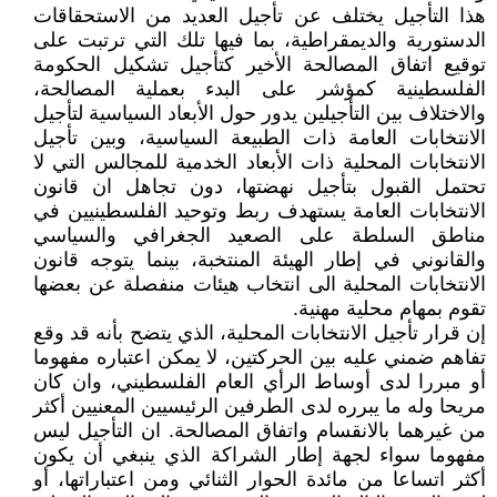
هذا التأجيل يختلف عن تأجيل العديد من الاستحقاقات
الدستورية والديمقراطية، بما فيها تلك التي ترتبت على
توقيع اتفاق المصالحة الأخير كتأجيل تشكيل الحكومة
الفلسطينية كمؤشر على البدء بعملية المصالحة،
والاختلاف بين التأجيلين يدور حول الأبعاد السياسية لتأجيل
الانتخابات العامة ذات الطبيعة السياسية، وبين تأجيل
الانتخابات المحلية ذات الأبعاد الخدمية للمجالس التي لا
تحتمل القبول بتأجيل نهضتها، دون تجاهل ان قانون
الانتخابات العامة يستهدف ربط وتوحيد الفلسطينيين في
مناطق السلطة على الصعيد الجغرافي والسياسي
والقانوني في إطار الهيئة المنتخبة، بينما يتوجه قانون
الانتخابات المحلية الى انتخاب هيئات منفصلة عن بعضها
تقوم بمهام محلية مهنية.
إن قرار تأجيل الانتخابات المحلية، الذي يتضح بأنه قد وقع
تفاهم ضمني عليه بين الحركتين، لا يمكن اعتباره مفهوما
أو مبررا لدى أوساط الرأي العام الفلسطيني، وان كان
مريحا وله ما يبرره لدى الطرفين الرئيسيين المعنيين أكثر
من غيرهما بالانقسام واتفاق المصالحة. ان التأجيل ليس
مفهوما سواء لجهة إطار الشراكة الذي ينبغي أن يكون
أكثر اتساعا من مائدة الحوار الثنائي ومن اعتباراتها، أو