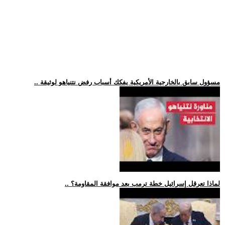
.. مسؤول سابق بالخارجية الأمريكية يفكك أسباب رفض نتنياهو لوثيقة
.. لماذا تعرقل إسرائيل خطة ترمب بعد موافقة المقاومة؟