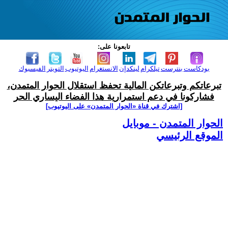
تابعونا على:
بودكاست
بنترست
تيلكرام
لينكدإن
الانستغرام
اليوتيوب
التويتر
الفيسبوك
تبرعاتكم وتبرعاتكن المالية تحفظ استقلال الحوار المتمدن،
فشاركونا في دعم استمرارية هذا الفضاء اليساري الحر
[اشترك في قناة ‫«الحوار المتمدن» على اليوتيوب]
الحوار المتمدن - موبايل
الموقع الرئيسي