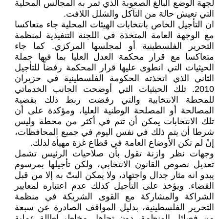
لجهة الوضع البالغ الصعوبة الذي تمر به المجالس المحلية
التي تعيش حالة من التآكل والشلل اللافت.
ان التأجيل الخاص بانتخابات الهيئات المحلية جاء متعاكسا
مع الوجهة العامة المتخذة في اللجنة التنفيذية لمنظمة
التحرير الفلسطينية أو لمجلسها المركزي. كما جاء
متعاكسا مع قرار محكمة العدل العليا بما فيها جملة
الحيثيات التي انطوى عليها قرار المحكمة رفضاً للتأجيل
الثاني الذي اتخذته الحكومة الفلسطينية في حزيران
2010. تلك الحيثيات التي أوضحت الجانب الخدماتي
للمحطة الانتخابية والتي رفضت ربط ذلك بقضية
المصالحة أو المصلحة الوطنية العليا، ومؤكدة على أن
تلك الانتخابات يمكن أن تتم في أكثر من محطة وليس
شرطا أن يتم ذلك في نفس اليوم في جميع المحافظات،
إنْ لم تكن الأوضاع العامة في قطاع غزة مهيأة لذلك.
وجهات نظر وازنة تقول بأن صلاحيات الرئيس تشمل
تعديل نصوص القانون الانتخابي، ولكن تأجيلها بمرسوم
يبدو انه مثار جدال واجتهاد، ولا يمكن البتّ به إلا من قبل
القضاء. ويؤخذ على التأجيل كذلك عدم اعتباره لمعايير
الشراكة والمشاركة مع القوى الشريكة في منظمة
التحرير الفلسطينية، بدليل المواقف الصادرة عن سبعة
من فصائل المنظمة، دون تجاهل مخاطر إطالة عملية