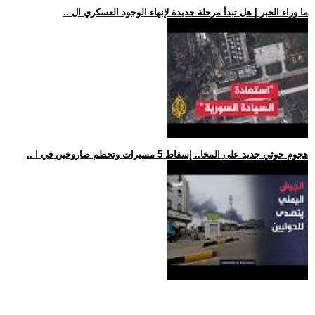
.. ما وراء الخبر | هل تبدأ مرحلة جديدة لإنهاء الوجود العسكري ال
.. هجوم حوثي جديد على المخا.. إسقاط 5 مسيرات وتحطم صاروخين في ا