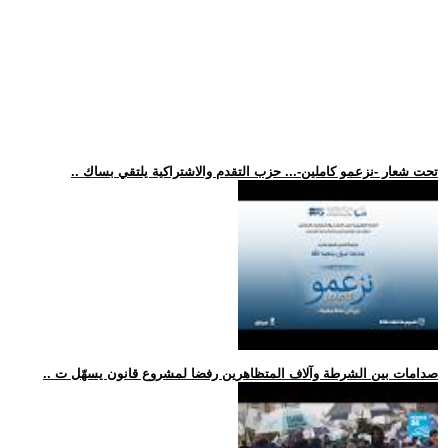
.. تحت شعار -نزعمو كاملين-... حزب التقدم والاشتراكية يلتقي بساك
.. صدامات بين الشرطة وآلاف المتظاهرين رفضا لمشروع قانون يسهّل ت