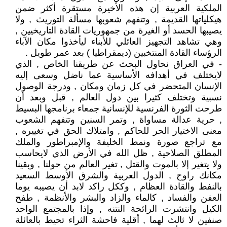
الملكية العربية إن هذه الأخيرة مستقرة أكثر ضمن
هيكلياتها القديمة , وتتفهم شعوبها مسألة التوريث , ولا
يصيبها الحسد أو الغيرة من جمهوريات القادة التاريخيين ,
وهي تشاهد التجهيز العائلي للأبناء ليأخذوا مكان الآباء
الرؤساء القادة المنتخبين (ديمقراطيا ) بعد عمر طويل .
- في العراق نحاول البحث عن طريقنا الخاص , الذي
لايختلف في أهدافه الأساسية عما ناضل وسعى إليه
الإنسان المتحضر في كل زمان ومكان , ودرجة الوصول
نسبية وتختلف كثيرا بين دول العالم , قبل وبعد أن
طرحت الثورة الفرنسية للإنسانية جمعاء برنامجها البسيط
, حرية عدالة مساواة , وتمر السنين وتتفهم الشعوب
معنى الاختيار الحر للحاكم , وامتلاك الحق في تغييره ,
مع تراجع صورة ونمط الخليفة والإمبراطور والملك
المطلق الصلاحية , ظل الله في الأرض الذي لايحاسب
ولا يتغير إلا بالموت والقتل , تغير العالم من حولنا , وبقينا
مكانك راوح , الدول العربية والشرق الأوسط السعيد
بالنفط والقادة العظام , وككل راكد لابد أن يصيبه يوما
العفن والفساد , كالماء والزاد والبشر والأنظمة , طفح
الكيل وانتشرت الرائحة النتنه , وإذا بالمجتمع الواحد
صنفين لا ثالث لهما , أقلية فاحشة الثراء تحيط بالعائلة