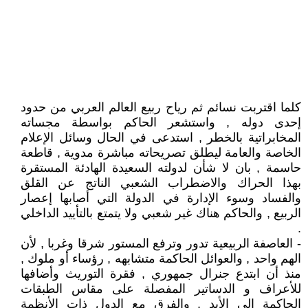
كلما اقتربت نسائم ثم رياح ربيع العالم العربي من حدود
إحدى دوله , واستشعر الحاكم بواسطة مجساته
المخابراتية بالخطر , استدعى في الحال وسائل الإعلام
الخاصة والعامة ليطلق تصريحاته مباشرة مدوية , قاطعة
حاسمة , بان لا شأن لدولته السعيدة الهادئة المستقرة
بهذا الحراك والاضطراب الشعبي الناتج عن القلق
والفساد وسوء الإدارة في الدولة التي أصابها إعصار
الربيع , والحاكم هناك غير شعبي ولا يتمتع بالتأييد الداخلي
.
- العاصفة الربيعية تدور وترفع المستور شرقا وغربا , لأن
الهم واحد , والعوائل الحاكمة متشابهه , رؤساء أو ملوك ,
منذ أن ابتدع جنرال جمهوري , فقرة التوريث وأضافها
للأعراف و الدساتير المفصلة على مقاس الطبقات
الحاكمة إلى الأبد , والفرق مع الدول ذات الأنظمة