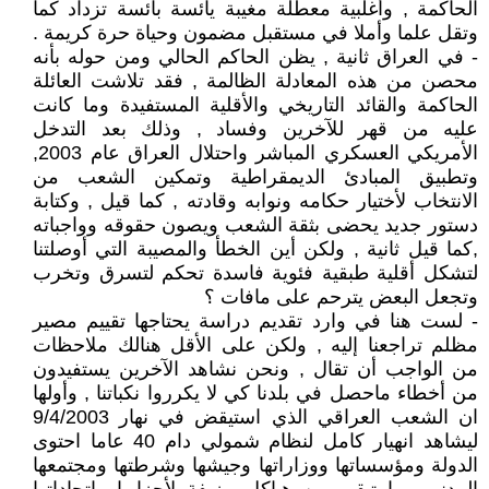
الحاكمة , وأغلبية معطلة مغيبة يائسة بائسة تزداد كما
وتقل علما وأملا في مستقبل مضمون وحياة حرة كريمة .
- في العراق ثانية , يظن الحاكم الحالي ومن حوله بأنه
محصن من هذه المعادلة الظالمة , فقد تلاشت العائلة
الحاكمة والقائد التاريخي والأقلية المستفيدة وما كانت
عليه من قهر للآخرين وفساد , وذلك بعد التدخل
الأمريكي العسكري المباشر واحتلال العراق عام 2003,
وتطبيق المبادئ الديمقراطية وتمكين الشعب من
الانتخاب لأختيار حكامه ونوابه وقادته , كما قيل , وكتابة
دستور جديد يحضى بثقة الشعب ويصون حقوقه وواجباته
,كما قيل ثانية , ولكن أين الخطأ والمصيبة التي أوصلتنا
لتشكل أقلية طبقية فئوية فاسدة تحكم لتسرق وتخرب
وتجعل البعض يترحم على مافات ؟
- لست هنا في وارد تقديم دراسة يحتاجها تقييم مصير
مظلم تراجعنا إليه , ولكن على الأقل هنالك ملاحظات
من الواجب أن تقال , ونحن نشاهد الآخرين يستفيدون
من أخطاء ماحصل في بلدنا كي لا يكرروا نكباتنا , وأولها
ان الشعب العراقي الذي استيقض في نهار 9/4/2003
ليشاهد انهيار كامل لنظام شمولي دام 40 عاما احتوى
الدولة ومؤسساتها ووزاراتها وجيشها وشرطتها ومجتمعها