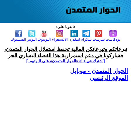
تابعونا على:
بودكاست
بنترست
تيلكرام
لينكدإن
الانستغرام
اليوتيوب
التويتر
الفيسبوك
تبرعاتكم وتبرعاتكن المالية تحفظ استقلال الحوار المتمدن،
فشاركونا في دعم استمرارية هذا الفضاء اليساري الحر
[اشترك في قناة ‫«الحوار المتمدن» على اليوتيوب]
الحوار المتمدن - موبايل
الموقع الرئيسي