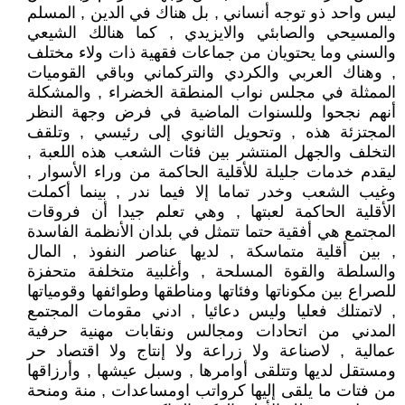
ليس واحد ذو توجه أنساني , بل هناك في الدين , المسلم
والمسيحي والصابئي والايزيدي , كما هنالك الشيعي
والسني وما يحتويان من جماعات فقهية ذات ولاء مختلف
, وهناك العربي والكردي والتركماني وباقي القوميات
الممثلة في مجلس نواب المنطقة الخضراء , والمشكلة
أنهم نجحوا وللسنوات الماضية في فرض وجهة النظر
المجتزئة هذه , وتحويل الثانوي إلى رئيسي , وتلقف
التخلف والجهل المنتشر بين فئات الشعب هذه اللعبة ,
ليقدم خدمات جليلة للأقلية الحاكمة من وراء الأسوار ,
وغيب الشعب وخدر تماما إلا فيما ندر , بينما أكملت
الأقلية الحاكمة لعبتها , وهي تعلم جيدا أن فروقات
المجتمع هي أفقية حتما تتمثل في بلدان الأنظمة الفاسدة
, بين أقلية متماسكة , لديها عناصر النفوذ , المال
والسلطة والقوة المسلحة , وأغلبية متخلفة متحفزة
للصراع بين مكوناتها وفئاتها ومناطقها وطوائفها وقومياتها
, لاتمتلك فعليا وليس دعائيا , ادني مقومات المجتمع
المدني من اتحادات ومجالس ونقابات مهنية حرفية
عمالية , لاصناعة ولا زراعة ولا إنتاج ولا اقتصاد حر
ومستقل لديها وتتلقى أوامرها , وسبل عيشها , وأرزاقها
من فتات ما يلقى إليها كرواتب اومساعدات , منة ومنحة