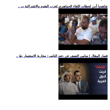
.. شاهدوا أبرز لحظات اللقاء الجماهيري لحزب التقدم والاشتراكية ب
.. فصل المقال | سامي النصف عن -عبد الناصر-: محاربة الاستعمار -ط