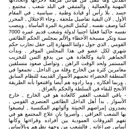
المدني وما تبقى من هياكل مزيفة لأحزابها واتحاداتها
المهنية والعمالية , والمتبقي في البلد شعب , مجتمع ,
جسد , بلا رأس أو قيادة وطنية , سياسية , في المقام
الأول , لان البقية تفاصيل ملحقة , وجاء الاحتلال , المحرر
كما وصف نفسه , ليكمل التجربة المرة المأساة , وينصب
نفسه حاكما فعليا اجنبيا لدولة وشعب قديم عمره 7000
سنة وتكر مسبحة الأخطاء والألم بمجلس الحكم الطائفي
القومي , الذي حول دولتنا المنهارة إلى حقل تجارب حكم
شهري لكل عضو في هذا المجلس الموقر , وبدأت
الجماهير ثانية وكالعادة هي من يدفع الثمن للتخريب
المستمر ولحد الوقت الراهن , وتواصل صعود متسلقين
مغامرين كثرة من الخارج وقلة من الداخل , تجمعوا في
المنطقة الخضراء تحميهم الأسوار القديمة للنظام السابق
, وربما أفكاره , وما زادوه هم أيضا واقتنعوا بأنه الطريقة
الأنجح للبقاء في السلطة والحكم بالعراق .
- باقي الشعب الغفير كالعادة هو في الخارج , خارج
الأسوار , بدأ أهل الداخل الطائفي العنصري القومي ,
يصدرون إمراضهم الخبيثة وألوانهم المكتسبة , ليصبغوا
بها الشعب العراقي , وأصروا بان علاج المجتمع هو في
تفهم الفروقات العمودية بين أفراده وقراءتها وكأنها
أساس صراعاته , فالشعب من وجهة نظرهم وبالأساس