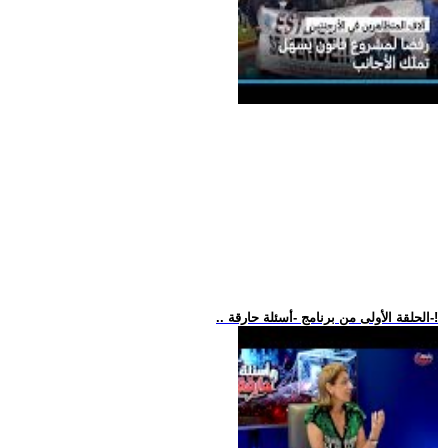
.. الحلقة الأولى من برنامج -أسئلة حارقة-!