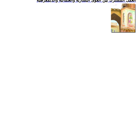
العمل المشترك بين القوى اليسارية والعلمانية والديمقرطية