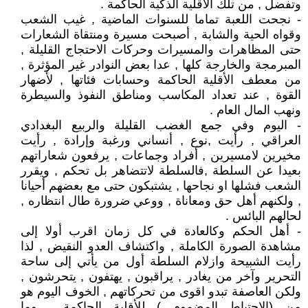
وتفضل , من تلك الأقلية الذكية الحاكمة .
- نجحت اللعبة تماما للسنوات الماضية , غيب الشعب
وقواه الحية والشابة , أصبحت مسيرة ومنتقاة الشعارات
حتى المظاهرات والمسيرات وحركات الاحتجاج القليلة ,
المبرمجة والخارجة كلها , عدا بعض النوادر غير المؤثرة ,
من معطف الأقلية الحاكمة وحسابات فئاتها , لأضهار
القوة , عند تعداد المكاسب ومناطق النفوذ والسيطرة
ونهب المال العام .
- اليوم وفي جمع الغضب القليلة والربيع البغدادي
العراقي , رأيت ,نوع , أنساني ورغبة وإرادة , رأيت
مخيرين لامسيرين , أفراد وجماعات , يرفعون شعاراتهم
بعيدا عن السلطة ,فالسلطة لاتتضاهر بل تحكم , ويقرر
الشعب فشلها او نجاحها , يشتبكون حتى مع بعضهم أحيانا
, ولكنهم أهل حق ومعاناة , ووعي ضرورة طال انتظاره ,
لحالهم البائس .
- أهل الحكم وكالعادة في كل زمان اقرب أولا إلى
مشاهدة الصورة الكاملة , واكتشاف العدو النقيض , لذا
رأيت الشبيحة وازلام السلطة أول من يأتي إلى ساحة
التحرير وآخر من يغادر , يراقبون , يهتفون , يتحرشون ,
ولكن العاصفة تبدو اقوى من تحركاتهم , الخوف اليوم هو
من (الاحتياط المضموم ) للأقلية الحاكمة , وما