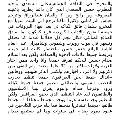
والمخرج في الثقافة الجماهييةعلي السعدي واخيه
المطرب حسن السعدي الذي كان دائما يطربنا باغنيته
المعروفة وين رايح وين ؟ والفنان عبدالرزاق واترجم
لعباس التركماني وكثيرا ماكنا نرجع الى البيت سويا مع
المخرج سلمان فائق الكاكه ئي بعد انتهاء البروفات في
جمعية الفنون والاداب الكوردية فرع كركوك اما صادق
الصائغ الصابئي فكان نجم كل حفلاتنا عندما كنا نحتفل
ونسهر في بيوت روبرت وشموني وشاميران على انغام
اناشيد الرائع جعفر حسن -باختصار كانت ايام جميلة
وتربطنا جميعا علاقات الاخوة والصداقة ولكن بعد استلام
صدام حسين للحكم تفرقنا جميعا وانا واحد ممن اختار
الغربة ولازلت--اكثر من 32 عاما مضت ولم التقي بمن
ذكرتهم ولا اعرف اخبارهم ولكنني اتذكر طيبتهم ووفائهن
--انذاك جمعنا نحن العراقيون جميعا تنظيم يحارب
التعصب القومي والطائفي تنظيم جمعنا جميعا كباقة
ورود وفرقنا صدام واليوم يفرق بيننا الاسلاميون
والطائفيون لقد عاد التنظيم الذي يجمع العراقيين ولكن
التنظيم وجد نفسه غريبا ووجد مجتمعا مختلفا ؟ مجتمعا
طائفيا -مجتما عشائريا متخلفا فما بناه حزب الكادحين في
عقود دمره صدام في سنوات وما لم يستطع صدام