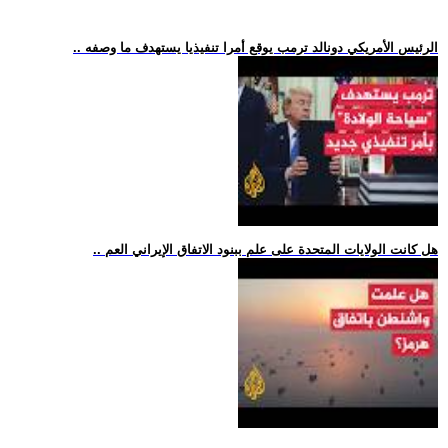
.. الرئيس الأمريكي دونالد ترمب يوقع أمرا تنفيذيا يستهدف ما وصفه
.. هل كانت الولايات المتحدة على علم ببنود الاتفاق الإيراني العم