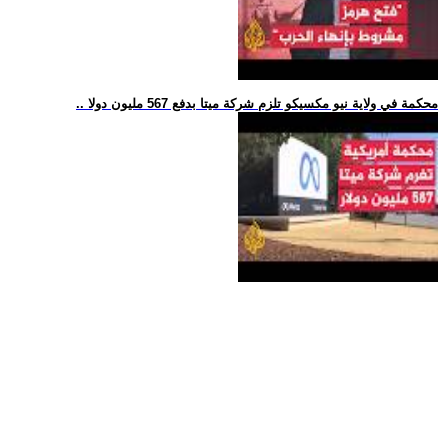
.. محكمة في ولاية نيو مكسيكو تلزم شركة ميتا بدفع 567 مليون دولا