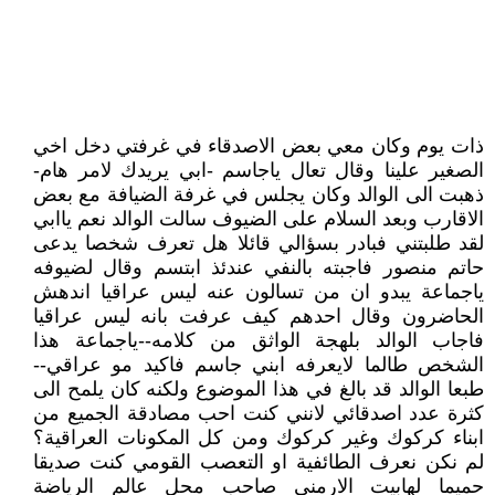
ذات يوم وكان معي بعض الاصدقاء في غرفتي دخل اخي
الصغير علينا وقال تعال ياجاسم -ابي يريدك لامر هام-
ذهبت الى الوالد وكان يجلس في غرفة الضيافة مع بعض
الاقارب وبعد السلام على الضيوف سالت الوالد نعم ياابي
لقد طلبتني فبادر بسؤالي قائلا هل تعرف شخصا يدعى
حاتم منصور فاجبته بالنفي عندئذ ابتسم وقال لضيوفه
ياجماعة يبدو ان من تسالون عنه ليس عراقيا اندهش
الحاضرون وقال احدهم كيف عرفت بانه ليس عراقيا
فاجاب الوالد بلهجة الواثق من كلامه--ياجماعة هذا
الشخص طالما لايعرفه ابني جاسم فاكيد مو عراقي--
طبعا الوالد قد بالغ في هذا الموضوع ولكنه كان يلمح الى
كثرة عدد اصدقائي لانني كنت احب مصادقة الجميع من
ابناء كركوك وغير كركوك ومن كل المكونات العراقية؟
لم نكن نعرف الطائفية او التعصب القومي كنت صديقا
حميما لهابيت الارمني صاحب محل عالم الرياضة