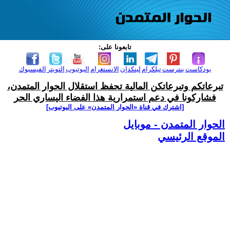
تابعونا على:
بودكاست
بنترست
تيلكرام
لينكدإن
الانستغرام
اليوتيوب
التويتر
الفيسبوك
تبرعاتكم وتبرعاتكن المالية تحفظ استقلال الحوار المتمدن،
فشاركونا في دعم استمرارية هذا الفضاء اليساري الحر
[اشترك في قناة ‫«الحوار المتمدن» على اليوتيوب]
الحوار المتمدن - موبايل
الموقع الرئيسي