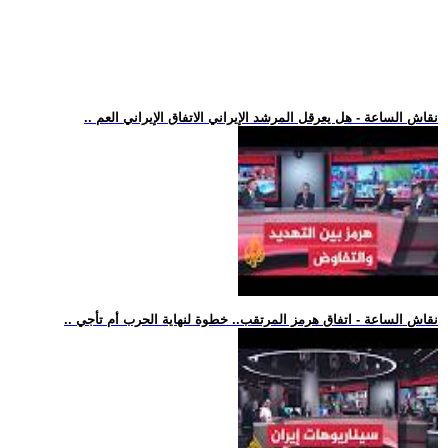
.. نقاش الساعة - هل يعرقل المرشد الإيراني الاتفاق الإيراني العم
.. نقاش الساعة - اتفاق هرمز المرتقب.. خطوة لنهاية الحرب أم تأجي