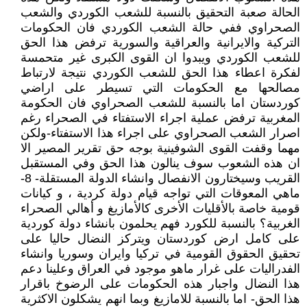
الحالة صعبة التحقيق بالنسبة للشعب الكوردي والشعب
الصحراوي ففي حالة الشعب الكوردي فان الحكومات
التركية والايرانية والعراقية والسورية ترفض هذا الحق
للشعب الكوردي ويبدوا ان القوى الكبرى غير متحمسة
لفكرة اعطاء هذا الحق للشعب الكوردي نتيجة لارتباط
مصالحها مع الحكومات التي تسيطر على اراضي
كوردستان اما بالنسبة للشعب الصحراوي فان الحكومة
المغربية ترفض عملية اجراء الاستفتاء في الصحراء رغم
اصرار الشعب الصحراوي على اجراء هذا الاستفتاء-ولكن
مهما وقفت القوى الشوفينية بوجه حق تقرير المصير الا
ان هذه الشعوب سوف ينالون هذا الحق وفي المستقبل
القريب وسيختارون الانفصال وانشاء الدولة المستقلة- 8-
ماهي المعوقات التي تواجه قيام دولة كردية ، و كيانات
قومية خاصة بالأقليات الأخرى كالأمازيغ و أهالي الصحراء
الغربية؟ بالنسبة للكورد فهم يحلمون بانشاء دولة كوردية
على كامل ارض كوردستان ويتركز النضال حاليا على
تحقيق الحقوق القومية في تركيا وايران وسوريا وانشاء
الفدراليات على غرار ماهو موجود في العراق وعلينا دعم
هذا النضال واجبار هذه الحكومات على الرضوخ باقرار
هذا الحق- اما بالنسبة للامازيغ وبما انهم يشكلون الاكثرية