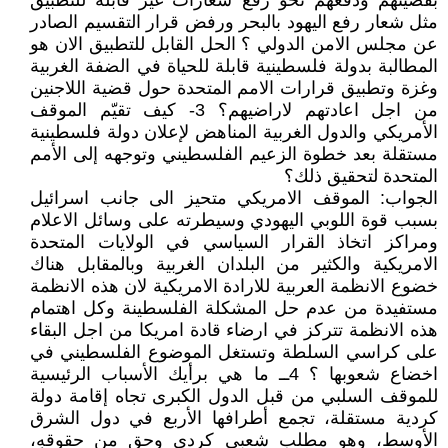
بقضيتهم ودفعهم نحو رفع شعارات غير قابلة للتطبيق
مثل شعار رفع اليهود بالبحر ورفض قرار التقسيم الصادر
عن مجلس الامن الدولي ؟ الحل القابل للتطبيق الان هو
المطالبة بدولة فلسطينية قابلة للحياة في الضفة الغربية
وغزة وتطبيق قرارات الامم المتحدة حول قضية اللاجنين
من اجل اعادتهم لاراضيهم؟ 3- كيف تقيّم الموقف
الأمريكي والدول الغربية المناهض لإعلان دولة فلسطينية
مستقلة بعد خطوة الزعيم الفلسطيني وتوجهه إلى الأمم
المتحدة لتحقيق ذلك؟
الجواب: الموقف الامريكي متحيز الى جانب اسرائيل
بسبب قوة اللوبي اليهودي وسيطرته على وسائل الاعلام
ومراكز اتخاذ القرار السياسي في الولايات المتحدة
الامريكية والكثير من البلدان الغربية وبالمقابل هناك
خضوع الانظمة العربية للارادة الامريكية لان هذه الانظمة
مستفيدة من عدم حل المشكلة الفلسطينة وكل اهتمام
هذه الانظمة تتركز في ارضاء قادة امريكا من اجل البقاء
على كراسي السلطة وتستغل الموضوع الفلسطيني في
اخضاع شعوبها ؟ 4ــ ما هي برأيك الأسباب الرئيسية
للموقف السلبي من قبل الدول الكبرى تجاه إقامة دولة
كردية مستقلة، تجمع أطرافها الأربع في دول الشرق
الأوسط، وهو مطلب شعبي كردي وحق من حقوقهِ،