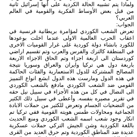
ولماذا يتم تشبيه الحالة الكردية على أنها إسرائيل ثانية
من قبل بعض الأوساط الفكرية والقومية في العالم
العربي؟
الجواب:
تعرض الشعب الكوردي لمؤامرة بريطانية فرنسية في
اعقاب الحرب العالمية الاولى عندما اخلت بوعودها
للكورد بانشاء دولة كوردية غلى غرار القوميات الاخرى
في المنطقة كالترك والفرس والعرب وتم تقسيم اراضي
كوردستان الى اربعة اجزاء وتم الحاق الاجزاء الاربعة
باربعة دول هي تركيا وايران والعراق وسوريا نتيجة
المصالح المشتركة للدول الاستعمارية والفئات الحاكمة
في هذه الدول ومارست هذه الدول ابشع انواع التمييز
القومي ضد الشعب الكوردي مادفع بالشعب الكوردي
الى النضال في كل من هذه الأجزاء في سبيل نيل حقه
في تقرير مصيره بنفسه. وأعطى في سبيل ذلك الكثير
من التضحيات الجسام وتعرض للكثير من حملات الابادة
الجماعية ومحاولات طمس هويته القومية ففي تركيا تم
انكار وجود شعب اسمه الشعب الكوردي ومنع الحديث
باللغة الكوردية وشن الجيش التركي حملات عسكرية
عديدة ضد المناطق الكوردية وتم حرق العديد من القرى