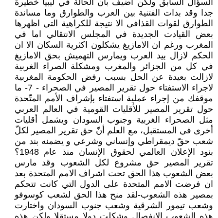
السؤال السابق ولكن اضيف بان الحالة في ليبيا خطيرة
جدا وقد بدات الفتنية بين العرب والطوارق وما مساندة
الطوارق لقوات القذافي الا نتيجة للكراهية التي اظهرها
بعض القيادت الجديدة في المجلس الانتقالي اما في
المغرب ورغم ان الامازيغ يشكلون اكثرية السكان الا ان
الحكم لازال بيد العرب ويمارس التهميش بحق الامازيغ
في كل من الجزائر والمغرب ومشكلة الصراء الغربية
لازالت بعيدة عن الحل بسبب رفض الحكومة المغربية
لاجراء الاستفتاء حول تقرير المصير في الصحراء - 7- ما
موقفك من إجراء عملية استفتاء بإشراف الأمم المتّحدة
حول تقرير المصير للأقليات القومية في العالم العربي
مثل الصحراء الغربية وجنوب السودان ويشمل أقليات
أخرى في المستقبل، مع العلم أنّ حق تقرير المصير لکلّ
شعب حقّ ديمقراطي وإنساني وشرعي و يضمنه بند من
بنود الإعلان العالمي لحقوق الإنسان منذ عام 1948؟
تقرير المصير حق مشروع لكل الشعوب وقد مارس
بعض الشعوب هذا الحق تحت اشراف الامم المتحدة بعد
ان فرضت الامم المتحدة على الدول التي كانت تتحكم
بمصير هذه الشعوب-لقد منح هذا الحق لشعب كوسوفو
وشعب تيمور الشرقية وشعب جنوب السودان واختارت
هذه الشعوب الانفصال وشكلت دولا مستقلا ولكن هذه