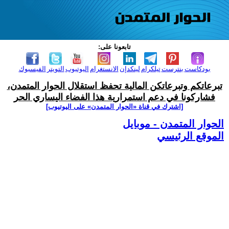
تابعونا على:
بودكاست
بنترست
تيلكرام
لينكدإن
الانستغرام
اليوتيوب
التويتر
الفيسبوك
تبرعاتكم وتبرعاتكن المالية تحفظ استقلال الحوار المتمدن،
فشاركونا في دعم استمرارية هذا الفضاء اليساري الحر
[اشترك في قناة ‫«الحوار المتمدن» على اليوتيوب]
الحوار المتمدن - موبايل
الموقع الرئيسي