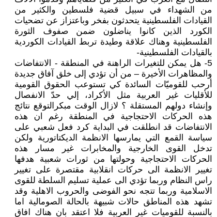
من الشهداء في سبيل قضية فلسطين والكثير من
القيادات الفلسطينية يتحدثون بفخر وباعتزاز عن تضحيات
الكورد الذين كانوا يناضلون ضمن صفوف الثورة
الفلسطينية وهناك علاقة وطيدة تربط القيادات الكوردية
بالقيادات الفلسطينية-
5- هل يمكن للتغيرات الراهنة في المنطقة - الانتفاضات
والمظاهرات الأخيرة – من أن تؤدي إلى خلق آفاق جديدة
أرحب للقوميّات السائدة کي تستوعب الحقوق القومية
للأقليات غير العربية مثل الأكراد، إلي حدّ الانفصال
وإنشاء دولهم المستقلة ؟ لازال الوقت مبكرالتوقع نتائج
هذه الحركات الاحتجاجية في المنطقة رغم ان هذه
الانتفاضات قد انطلقت في البداية كرد فعل شعبي على
سياسة القمع التي يمارسها الانظمة الديكتاتورية ولكن
تدخل القوى الخارجية والمخابرات غير مسار هذه
الحركات الاحتجاجية وحولتها من ثورات شعبية هدفها
تغيير الانظمة الى حركات انقلابية مقتصرة على تغيير
راس النظام وربما تؤدي الى عملية تسليم السلطة للقوى
الاسلامية وربما تتجه نحو الفوضى والحروب الاهلية وقد
تشهد هذه المناطق حالات شبيهة بالحالة الصومالية اما
بالنسبة للقوميات غير العربية فلا اعتقد بان هناك افاق