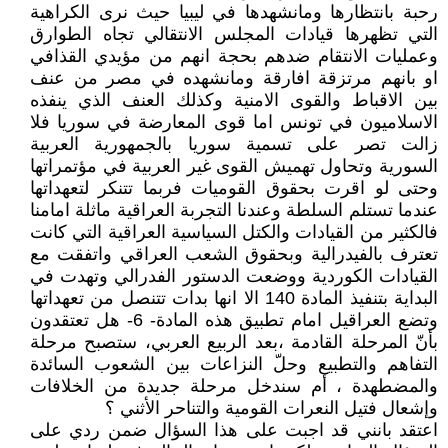
رحبة بانتظارها ومانشهدها في ليبيا حيث نرى الكراهية
التي تظهرها قيادات المجلس الانتقالي تجاه الطوارق
وعمليات الانتقام ضدهم بحجة انهم من مؤيدي القذافي
او بانهم مرتزقة افارقة ومانشهده في مصر من عنف
بين الاقباط والقوى الامنية وكذلك العنف الذي ينفذه
الاسلاميون في تونس اما قوى المعارضة في سوريا فلا
زالت تصر على تسمية سوريا بالجمهورية العربية
السورية وتحاول تهميش القوى غير العربية في مؤتمراتها
وحتى لو اقرت بحقوق القوميات فربما تتنكر لتعهداتها
عندما تستلم السلطة وعندنا التجربة العراقية ماثلة امامنا
فالكثير من القيادات والكتل السياسية العراقية التي كانت
تعترف بالفيدرالية وبحقوق الشعب العراقي واتفقت مع
القيادات الكوردية ووضعت الدستور الفدرالي وتهدت في
البداية بتنفيذ المادة 140 الا انها بدات تتنصل من تعهداتها
وتضع العراقيل امام تطبيق هذه المادة- 6- هل تعتقدون
بأنّ المرحلة القادمة ،بعد الربيع العربي، ستصبح مرحلة
التفاهم والتطبيع وحلّ النزاعات بين الشعوب السائدة
والمضطهدة ، أم سندخل مرحلة جديدة من الخلافات
وإشعال فتيل النعرات القومية والتناحر الأثني ؟
اعتقد بانني قد اجبت على هذا السؤال ضمن ردي على