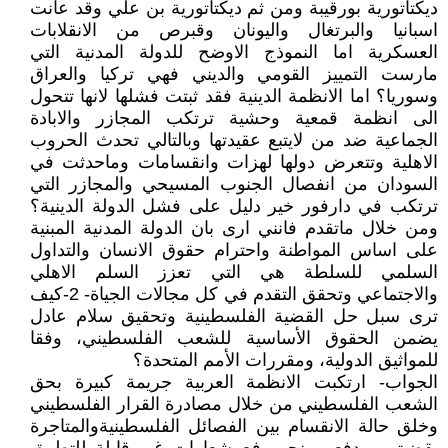
ديكتاتورية بورقيبة ومن ثم ديكتاتورية بن علي وقد عانت
اسبانيا والبرتغال واليونان وقبرص من الانقلابات
العسكرية اما النموذج الاوضح للدولة المدنية التي
مارست التمييز القومي والديني فهي تركيا والعراق
وسوريا؟ اما الانظمة الدينية فقد ثبتت فشلها لانها تتحول
الى انظمة قمعية وحشية ترتكب المجازر والابادة
الجماعية ضد من لايتبع عقيدتها وبالتالي تحدث الحروب
الاهلية وتتعرض دولها لهزات وانقسامات وماحدثت في
السودان من انفصال الجنوب المسيحي والمجازر التي
ترتكب في دارفور خير دليل على فشل الدولة الدينية؟
ومن خلال ماتقدم فانني ارى بان الدولة المدنية المبنية
على اساس المواطنة واحترام حقوق الانسان والتداول
السلمي للسلطة هي التي تعزز السلم الاهلي
والاجتماعي وتحقق التقدم في كل مجالات الجياة- 2-كيف
ترى سبل حل القضية الفلسطينية وتحقيق سلام عادل
يضمن الحقوق الأساسية للشعب الفلسطيني، وفقا
للمواثيق الدولية، ومقررات الأمم المتحدة؟
الجواب- ارتكبت الانظمة العربية جريمة كبيرة بحق
الشعب الفلسطيني من خلال مصادرة القرار الفلسطيني
وخلق حالة الانقسام بين الفصائل الفلسطينيةوالمتاجرة