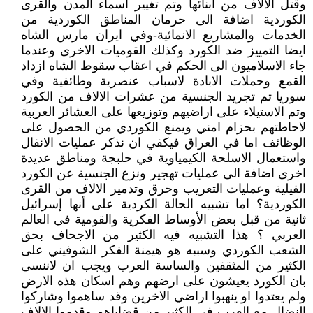
وقتل الالاف من ابنائها وتم تغيير اسماء المدن والقرى
الكوردية اضافة الى حرمان المناطق الكوردية من
الخدمات والمشاريع الانمائية-وفي ايران مارس الشاه
ايضا التمييز ضد الكورد وكذلك القوميات الاخرى وعندما
جاء الاسلاميون الى الحكم في اعقاب سقوط الشاه ازداد
القمع وحملات الابادة لاسباب عنصرية وطائفية وفي
سوريا تم تجريد الجنسية من عشرات الالاف من الكورد
وتم الاستيلاء على اراضيهم وتوزيعها على العشائر العربية
لاحاطتهم بحزام امني ويمنع الكوردي من الحصول على
الوظائف اما في العراق فيكفي ان نذكر عمليات الانفال
واستعمال الاسلحة الكيمياوية في حلبجة ومناطق عديدة
اخرى اضافة الى عمليات تهجير ونزع الجنسية عن الكورد
الفيلية وعمليات التعريب وحرق وتدمير الالاف من القرى
الكوردية؟ اما تشبيه الحالة الكردية على أنها إسرائيل
ثانية من قبل بعض الأوساط الفكرية والقومية في العالم
العربي ؟ هذا التشبيه فيه الكثير من الاجحاف بحق
الشعب الكوردي وسببه هو هيمنة الفكر الشوفيني على
الكثير من المثقفين والساسة العرب ويجب ان لاننسى
بان الكورد يعيشون على ارضهم وهم اسكان هذه الارض
ولم يعتدوا او ينهبوا اراضي الاخرين وقد ساهموا وشاركوا
النضال مع العرب في الكثير من قضاياهم وقدموا الالاف