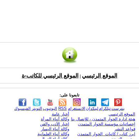
الموقع الرئيسي
الموقع الرئيسي للكاتب-ة
|
تابعونا على:
بنترست
تيلكرام
لينكدإن
الانستغرام
RSS
اليوتيوب
التويتر
الفيسبوك
الموقع الرئيسي
أخبار عامة
هيئة ادارة الحوار المتمدن - للإتصال بنا
وكالة أنباء المرأة
إحصائيات مؤسسة الحوار المتمدن
اخبار الأدب والفن
قواعد النشر
وكالة أنباء اليسار
ابرز كتاب / كاتبات الحوار المتمدن
وكالة أنباء العلمانية
يوتيوب التمدن
وكالة أنباء العمال