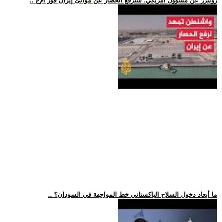
.. رويترز عن مسؤول أمريكي: سنرفع الحصار عن موانئ إيران فور الإع
.. ما أبعاد دخول السلاح الباكستاني خط المواجهة في السودان؟