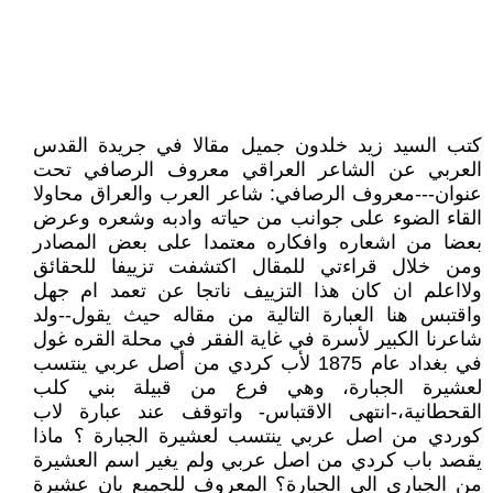
كتب السيد زيد خلدون جميل مقالا في جريدة القدس
العربي عن الشاعر العراقي معروف الرصافي تحت
عنوان---معروف الرصافي: شاعر العرب والعراق محاولا
القاء الضوء على جوانب من حياته وادبه وشعره وعرض
بعضا من اشعاره وافكاره معتمدا على بعض المصادر
ومن خلال قراءتي للمقال اكتشفت تزييفا للحقائق
ولااعلم ان كان هذا التزييف ناتجا عن تعمد ام جهل
واقتبس هنا العبارة التالية من مقاله حيث يقول--ولد
شاعرنا الكبير لأسرة في غاية الفقر في محلة القره غول
في بغداد عام 1875 لأب كردي من أصل عربي ينتسب
لعشيرة الجبارة، وهي فرع من قبيلة بني كلب
القحطانية،-انتهى الاقتباس- واتوقف عند عبارة لاب
كوردي من اصل عربي ينتسب لعشيرة الجبارة ؟ ماذا
يقصد باب كردي من اصل عربي ولم يغير اسم العشيرة
من الجباري الى الجبارة؟ المعروف للجميع بان عشيرة