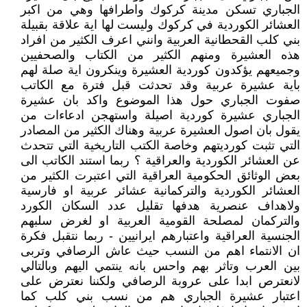
الجباري تسكن مدينة كركوك واطرافها وهي من اكبر
العشائر الكوردية في كركوك وليست لها اية علاقة بقبيلة
بني كلب القحطانية العربية وانني اعرف الكثير من افراد
هذه العشيرة ومنهم الكثير من الكتاب والصحفيين
وجميعهم يؤكدون كوردية العشيرة وينكرون اية صلة لهم
باية عشيرة عربية وقد تحدثت قبل فترة مع الكاتب
صفوت الجباري حول هذا الموضوع واكد بان عشيرة
الجباري عشيرة كوردية اصيلة واستهجن ادعاءات من
يقول بان اصول العشيرة عربية وهناك الكثير من المصادر
التي تثبت كورديتهم وخاصة الكتب التاريخية التي تتحدث
عن العشائر الكوردية والعراقية ؟ ربما استند الكاتب الى
بعض الوثائق الحكومية العراقية التي اعتبرت الكثير من
العشائر الكوردية والتركمانية عشائر عربية او فارسية
ولاهداف عنصرية هدفها تقليل عدد السكان الكورد
والتركمان لمصلحة القومية العربية او لغرض سلبهم
الجنسية العراقية واعتبارهم ايرانيين - ربما نتقبل فكرة
ان الانتماء اهم من النسب حيث عاش الرصافي وتربى
بين العرب وتاثر بهم واحس بانه ينتمي اليهم وبالتالي
لانعترص ابدا على عروبة الرصافي ولكننا نعترض على
اعتبار عشيرة الجباري هم من نسب بني كلب كما