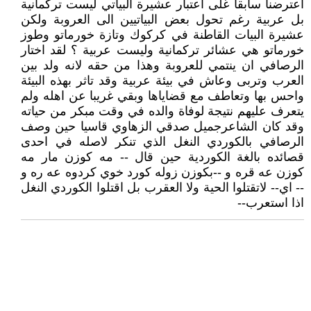
اعترضنا سابقا غلى اعتبار عشيرة البياتي ليست تركمانية
بل عربية رغم تحول بعض البياتيين الى العروبة ولكن
عشيرة البيات القاطنة في كركوك وتازة خورماتو وطوز
خورماتو هي عشائر تركمانية وليست عربية ؟ لقد اختار
الرصافي ان ينتمي للعروبة وهذا من حقه لانه ولد بين
العرب وتربى وعاش في بيئة عربية وقد تاثر بهذه البيئة
واحس بها وتعاطف مع قضاياها وبقي غريبا عن اهله ولم
يتعرف عليهم نتيجة لوفاة والده في وقت مبكر من حياته
وقد كان الشاعرجميل صدقي الزهاوي قاسيا حين وصف
الرصافي بالكوردي النغل الذي تنكر لاصله في احدى
قصائده بالغة الكوردية حين قال -- مه كوزن مار مه
كوزن عه قره و --بكوزن زوله كورد خوي كردوه عه ره و
-- اي-- لاتقتلوا الحية ولا العقرب بل اقتلوا الكوردي النغل
اذا استعرب--