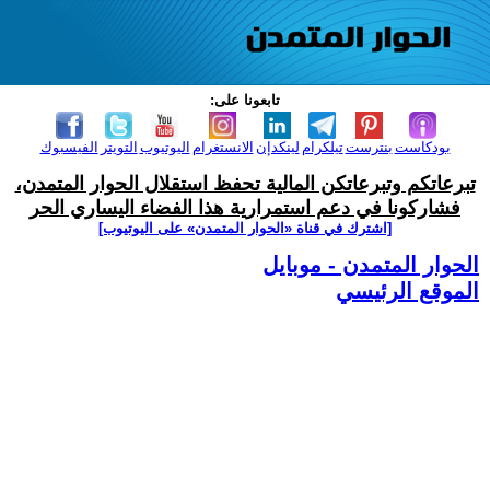
تابعونا على:
بودكاست
بنترست
تيلكرام
لينكدإن
الانستغرام
اليوتيوب
التويتر
الفيسبوك
تبرعاتكم وتبرعاتكن المالية تحفظ استقلال الحوار المتمدن،
فشاركونا في دعم استمرارية هذا الفضاء اليساري الحر
[اشترك في قناة ‫«الحوار المتمدن» على اليوتيوب]
الحوار المتمدن - موبايل
الموقع الرئيسي