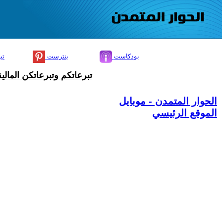
بودكاست
بنترست
تي
تبرعاتكم وتبرعاتكن المال
الحوار المتمدن - موبايل
الموقع الرئيسي