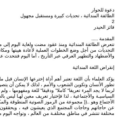
دعوة للحوار
الطائفة المندائية ، تحديات كبيرة ومستقبل مجهول
2
فائز الحيدر
المقدمة .....
تتعرض الطائفة المندائية ومنذ عقود مضت ولغاية اليوم إلى م
التحديات من أجل وضع الخطوات العملية لأعادة هيبتها ومكانت
والأضطهاد والتطهير العرقي عبر التأريخ ، أما اليوم فنتحدث عن 
إنقراض اللغة المندائية
يؤكد العلماء بأن اللغة تعتبر أهم أداة إخترعها الإنسان قبل
تطور الأنسان وتكوين الشعوب والأمم ، لذلك لا يمكن أن يتصور ا
لربما لا يجد المرء تعريفا" كاملا" ودقيقا" للغة ومفهومها ، ول
السياسيـة والأجتماعية ، لذا فإختيار تعريف معين لهـا ليس با
الأجتماع وهو ..(( مجموعة من الرموز الصوتية المنطوقة والمكت
عن حاجاتهم وحاجات المجتمع الذي يعيشون فيه ، ويحققون بها 
مختلفة تنتشر في مناطق مختلفـة من العالم ، وتواجه اليوم م