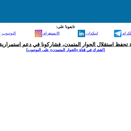
تابعونا على:
لكرام
لينكدإن
الانستغرام
اليوتيوب
ية تحفظ استقلال الحوار المتمدن، فشاركونا في دعم استمرارية 
[اشترك في قناة ‫«الحوار المتمدن» على اليوتيوب]