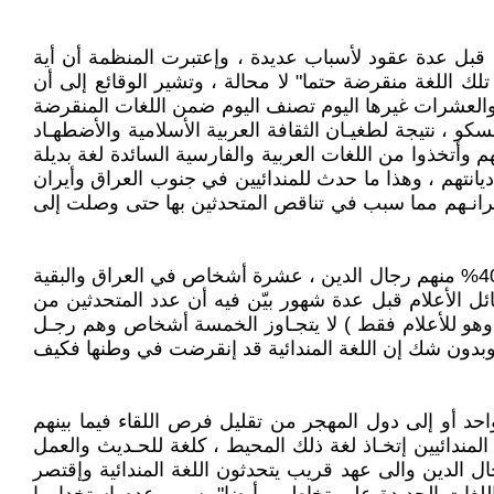
ا قبل عدة عقود لأسباب عديدة ، وإعتبرت المنظمة أن أية
ن فتعتبر تلك اللغة منقرضة حتما" لا محالة ، وتشير الوقائع إلى أن
 والعشرات غيرها اليوم تصنف اليوم ضمن اللغات المنقرضة
كو ، نتيجة لطغيـان الثقافة العربية الأسلامية والأضطهـاد
وأتخذوا من اللغات العربية والفارسية السائدة لغة بديلة
ديانتهم ، وهذا ما حدث للمندائيين في جنوب العراق وأيران
 جيرانـهم مما سبب في تناقص المتحدثين بها حتى وصلت إلى
ومن المعلومات المنشورة والمتوفـرة لدينا لا يتجاوز عدد المتحدثين باللغة المندائية في العالم وبشكل تام عن مائة شخص ، 40% منهم رجال الدين ، عشرة أشخاص في العراق والبقية
ائل الأعلام قبل عدة شهور بيّن فيه أن عدد المتحدثين من
ة ( وهـو رقم مبالغ فيه كثيرا" كما أعتقد وهو للأعلام فقط ) لا يتجـاوز الخمسة أشخاص وهم رجـل
 وبدون شك إن اللغة المندائية قد إنقرضت في وطنها فكيف
حد أو إلى دول المهجر من تقليل فرص اللقاء فيما بينهم
لمندائيين إتخـاذ لغة ذلك المحيط ، كلغة للحـديث والعمل
ال الدين والى عهد قريب يتحدثون اللغة المندائية وإقتصر