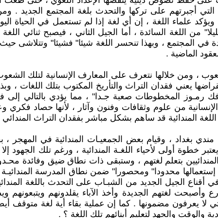
على حفظ نصوص دينية ينقصها الإعداد اللغوي ، حتى طغت ال
دة التي أجبرتهم على تركها والتحدث بلغة المجتمع الجديد . و
د علماء اللغة ، إن أي لغة إذا لم تستعمل في الحياة اليومية
يلا" من اللغة السائدة ، أما الجيل الثاني ، فيصبح ثنائي اللغة
دة في المجتمع ، وبهذا تنحسر اللغة شيئا" فشيئا" وتتلاشى حيث
عقود الماضية .
شعوب ، ومن خلالها نتعرف على المعارف الإنسانية لتلك الشعوب 
إنقراضها يعني فقدان التراث والتأريخ المكتوب بتلك اللغات ، و
ك رمـوز المخطوطات صعبة جـدا" ، مما يؤدي بالتالي إلى فقدا
إنسانية من علوم وثقافات وفنون وآثار ، لأنها حصاد فكري وعقلي
 اللغة المندائية قد ساهم بشكل مباشر بفقدان التراث المندائي 
 مندي بغداد ، وقيام بعض الجمعيـات المندائية في المهجر ، 
ر خطوة أولى لأحياء اللغـة المندائية ، ورغم تلك الجهود إلا 
مندائيين بتعلم لغتهم ، وستبقى ذات نطاق ضيق وفائدة محـدودة
ى إستعمالها محدودا" ومحصورا" ضمن نطاق المدرسة المندائيـة و
في أقناع الجيل الجديد من الشبـاب على التحدث باللغة المند
ع وأصبحت لغتهم الجديدة وأخذ الآباء يقلدونهم ويتبعونهم و
 لا يعرفون مضمونها . كما إن عملية بقاء أية لغة متوقف أيضا"
ة والوقت والجهد لتعليم أبنائهم تلك اللغة ؟ .