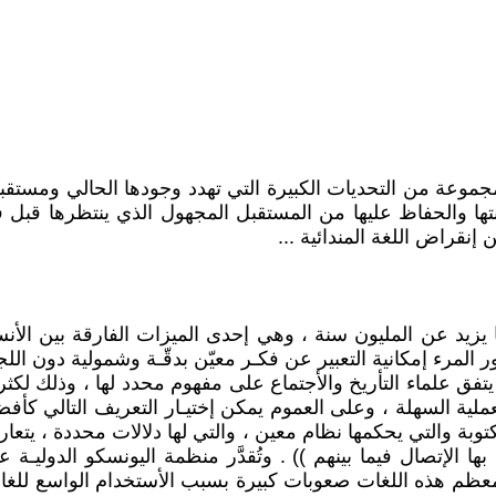
جموعة من التحديات الكبيرة التي تهدد وجودها الحالي ومستقبل
ها والحفاظ عليها من المستقبل المجهول الذي ينتظرها قبل فوا
إنقراض اللغة المندائية ...
 ما يزيد عن المليون سنة ، وهي إحدى الميزات الفارقة بين الأ
لمرء إمكانية التعبير عن فكـر معيّن بدقّـة وشمولية دون اللجو
م يتفق علماء التأريخ والأجتماع على مفهوم محدد لها ، وذلك لكثر
لعملية السهلة ، وعلى العموم يمكن إختيـار التعريف التالي كأف
وبة والتي يحكمها نظام معين ، والتي لها دلالات محددة ، يتعار
الإتصال فيما بينهم )) . وتُقدَّر منظمة اليونسكو الدوليـة 
عظم هذه اللغات صعوبات كبيرة بسبب الأستخدام الواسع للغات ا