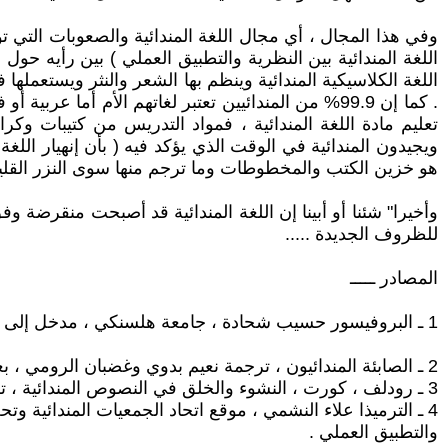
وفي هذا المجال ، أي مجال اللغة المندائية والصعوبات التي توا
اللغة المندائية بين النظرية والتطبيق العملي ) بين رأيه حول
اللغة الكلاسيكية المندائية وينظم بها الشعر والنثر ويستعملها
. كما إن 99.9% من المندائيين تعتبر لغاتهم الأم أم
تعليم مادة اللغة المندائية ، فمواد التدريس من كتيبات و
ويجيدون المندائية في الوقت الذي يؤكد فيه ( بأن إنهيار اللغة ا
هو خزين الكتب والمخطوطات وما ترجم منها سوى النزر القليل
وأخيرا" شئنا أو أبينا إن اللغة المندائية قد أصبحت منقرضة وف
للظروف الجديدة .....
المصادر ـــــ
1 ـ البروفيسور حسيب شحادة ، جامعة هلسنكي ، مدخل إلى ظاهرة إنقراض اللغات ، آذار 2009
2 ـ الصابئة المندائيون ، ترجمة نعيم بدوي وغضبان الرومي ، بغداد 1969.
3 ـ رودلف ، كورت ، النشوء والخلق في النصوص المندائية ، ترجمة وإعداد صبيح مدلول السهيري ، بغداد 1999
4 ـ الترميذا علاء النشمي ، موقع اتحاد الجمعيات المندائية وتحت عنوان ( احياء اللغة المندائية بين النظرية
والتطبيق العملي .