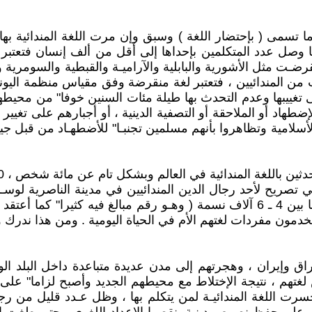
ما تسمى ( بإحتضار اللغة ) وسبق وإن مرت اللغة المندائية به
لها لغتهم ، أو إذا ما وصل عدد المتكلمين بإحداها إلى أقل من ألف إنسا
رضـت مثل الأشورية والبابلية والآراميـة والقبطية والسومرية
ات من المندائيين ، فتعتبر لغة منقرضة وفق مقياس منظمة اليونس
 تغييبها وعدم التحدث بها طيلة مئات السنين خوفا" من محيطهم 
هاد أو الملاحقة أو التصفية الدينية ، أو أجبارهم على تغيير 
ت الأسلامية وتظاهروا بأنهم مسلمين تجنبـا" للأضطهـاد من قبل
ي تصريح لأحد رجال الدين المندائيين في مدينة الناصرية لوسـ
المندائيين باللغة المندائية في المدينة والذين يتراوح عددهم ما بين 4 ـ 6 آلاف نسم
خدمون مفردات لغتهم الأم في الحياة اليومية . ومن هذا ندرك
ق وإيران ، وهجرتهم إلى مدن عديدة متباعدة داخل البلد الوا
غتهم ، نتيجة الإختلاط مع محيطهم الجديد وأصبح لزاما" على ا
حسرت اللغة المندائيـة لمن يتكلم بها ، وظل عـدد قليل من رج