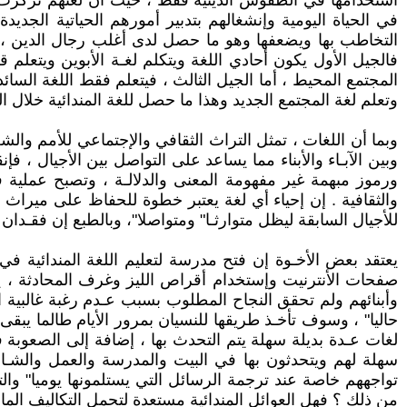
أستخدامها في الطقوس الدينية فقط ، حيث أن لغتهم تركزت 
في الحياة اليومية وإنشغالهم بتدبير أمورهم الحياتية الجدي
التخاطب بها ويضعفها وهو ما حصل لدى أغلب رجال الدين ، ويؤك
فالجيل الأول يكون أحادي اللغة ويتكلم لغـة الأبوين ويتعلم قل
المجتمع المحيط ، أما الجيل الثالث ، فيتعلم فقط اللغة السائ
وتعلم لغة المجتمع الجديد وهذا ما حصل للغة المندائية خلال ال
وبما أن اللغات ، تمثل التراث الثقافي والإجتماعي للأمم وال
وبين الآبـاء والأبناء مما يساعد على التواصل بين الأجيال ، ف
ورموز مبهمة غير مفهومة المعنى والدلالـة ، وتصبح عملية ف
والثقافية . إن إحياء أي لغة يعتبر خطوة للحفاظ على ميراث ال
للأجيال السابقة ليظل متوارثـا" ومتواصلا"، وبالطبع إن فقـدان
يعتقد بعض الأخـوة إن فتح مدرسة لتعليم اللغة المندائية في
صفحات الأنترنيت وإستخدام أقراص الليز وغرف المحادثة ، يعتب
وأبنائهم ولم تحقق النجاح المطلوب بسبب عـدم رغبة غالبية ال
حاليا" ، وسوف تأخـذ طريقها للنسيان بمرور الأيام طالما يبق
لغات عـدة بديلة سهلة يتم التحدث بها ، إضافة إلى الصعوبة 
سهلة لهم ويتحدثون بها في البيت والمدرسة والعمل والشـار
تواجههم خاصة عند ترجمة الرسائل التي يستلمونها يوميا" والتي
من ذلك ؟ فهل العوائل المندائية مستعدة لتحمل التكاليف المادي