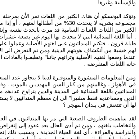
والإسبانية وغيرها .
وتؤكد اليونسكو أن هناك الكثير من اللغات تمر الأن بمرحلة 
مجمـوعة بشرية لا يتحدث 30% من أطفا
الكثير من اللغات اللغـات السامية قد مرت بالحدث نفسه وإنق
. أما اللغة المندائية التي لا يتحدث بها اليوم غير بضعة عشر
طيلة قرون ، فتكتم المندائيون على لغتهم الأصلية وعملوا على
لهم خشية من أنكشاف هويتهم الدينية ومن ثم التعرض الى الإضط
عندما وضعوا لغتهم الأصلية وتراثهم جانبا" وتطبعـوا بالعادا
خانة اللغات المنقرضة .
في الأهواز ، وغالبيتهم من كبار السن المهدديـن بالموت . وف
الدين ومساعديه فقط مشيرا" الى إن معظم المندائيين لا يست
لها أن تنتعش في بلدان المهجر ؟
لقد ساهمت الظروف الصعبة التي مر بها المندائيون في العرا
والتخاطب بلغتهم ، ومن ثم أدى الحال بعد عقود إلى إنقراض ل
والدراسة والقراءة ، أي لغة الحياة الجديدة ، وبسبب ذلك إن