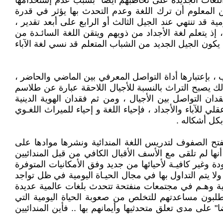
لغات الجديدة على تخاطبهم أيضا" بسبب عدم إستخدامها
من المعلوم أن ترك اللغة وعدم التحدث بها يؤثر في قدرة
 قد تنتهي عند الجيل الثالث أو الرابع على أبعد تقدير ،
 ، إذ يتعلم لغة الأجداد من ذويهم ويتقن اللغة السائـدة من
 يكون الجيل الجديد من الشباب المتعلم قد نسي لغة الآباء
، بإعتبارها أداة التواصل المعرفي بين الماضي والحاضر ،
بذلك يصبح التراث بالنسبة للأجيال اللاحقة عبارة عن طلاسم
ن التواصل بين الأجيال ، ومن ثم فقدان الهوية الدينية
 للآباء والأجداد ، فإحياء اللغة و إحياء للميراث اللغـوي
بكل أشكاله .
بفتح الصفوف لتدريس اللغة المندائية ونشرها موادها على
أنها لم تلقى مع الأسف الأقبال الكافي من قبل المندائيين
 وغير كافيـة لأحيائها من جديد وفق الأمكانيات المتوفرة
لا يتم التداول بها في مجال الحيـاة اليومية في ظل تواجد
ائية وهـم في مجتمعات منفتحة تتحدث بلغات عالمية عديدة
يطلبون مساعدتهم للتخلص من صعوبة الحياة اليومية التي
 على مدى تعلق متحدثيها وأيمانهم بها .. فأين المندائيين