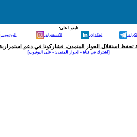
تابعونا على:
لكرام
لينكدإن
الانستغرام
اليوتيوب
ية تحفظ استقلال الحوار المتمدن، فشاركونا في دعم استمرارية 
[اشترك في قناة ‫«الحوار المتمدن» على اليوتيوب]