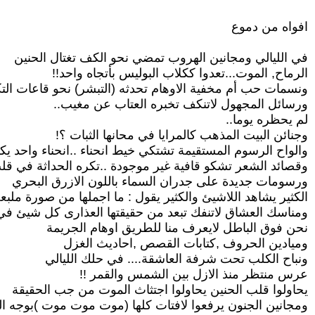
افواه من دموع
في الليالي ومجانين الهروب تمضي نحو الكف تغتال الحنين
الرماح, الموت...تعدوا ككلاب البوليس بأتجاه واحد!!
ونسمات حب أم مخفية الاوهام تحدثه (التبشر) نحو قاعات الت
ورسائل المجهول لاتنكف تخبره العتاب عن مغيب..
لم يحظره يوما..
وجنائن البيت المذهب كالمرايا في محانها الثبات ؟!
والواح الرسوم المستقيمة تشتكي خيط انحناء ..انحناء واحد يكف
وقصائد الشعر تشكو قافية غير موجودة ..تكره الحداثة في قلب
ورسومات جديدة على جدران السماء باللون الازرق البحري
الكثير يشاهد اللاشيئ والكثير يقول : ما اجملها من صورة ملبع
ومناسك العشاق لاتنفك تبعد من حقيقتها العذارى كل شيئ في
نحن فوق الباطل لايعرف منا للطريق اوهام الجريمة
وميادين الحروف ,كتابات القصص ,احاديث الغزل
ونباح الكلب تحت شرفة العاشقة.... في حلك الليالي
عرس منتظر منذ الازل بين الشمس والقمر !!
يحاولوا قلب الحنين يحاولوا اجتثاث الموت من جب الحقيقة
ومجانين الجنون يرفعوا لافتات كلها (موت موت موت )بوجه ال