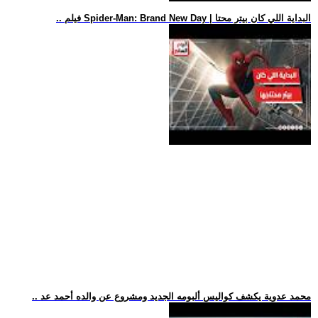
.. فيلم Spider-Man: Brand New Day | البداية اللي كان بيتر محتا
.. محمد عدوية يكشف كواليس ألبومه الجديد ومشروع عن والده أحمد عد