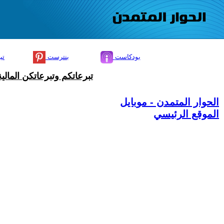
بودكاست
بنترست
تي
تبرعاتكم وتبرعاتكن المال
الحوار المتمدن - موبايل
الموقع الرئيسي