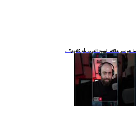
.. ما هو سر علاقة اليهود العرب بأم كلثوم؟