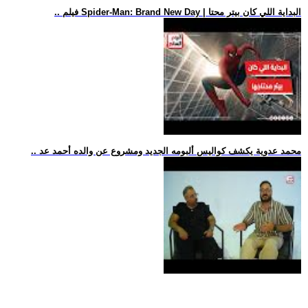
.. فيلم Spider-Man: Brand New Day | البداية اللي كان بيتر محتا
.. محمد عدوية يكشف كواليس ألبومه الجديد ومشروع عن والده أحمد عد