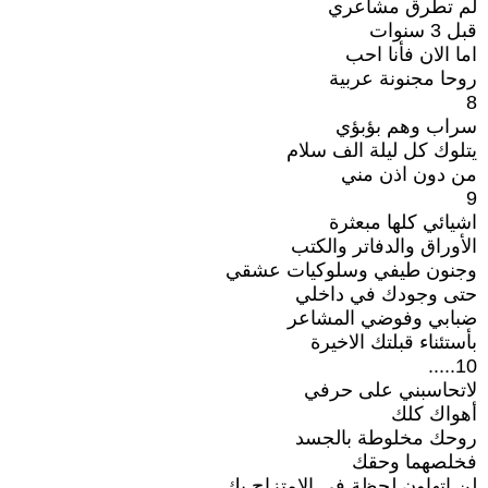
لم تطرق مشاعري
قبل 3 سنوات
اما الان فأنا احب
روحا مجنونة عربية
8
سراب وهم بؤبؤي
يتلوك كل ليلة الف سلام
من دون اذن مني
9
اشيائي كلها مبعثرة
الأوراق والدفاتر والكتب
وجنون طيفي وسلوكيات عشقي
حتى وجودك في داخلي
ضبابي وفوضي المشاعر
بأستئناء قبلتك الاخيرة
10.....
لاتحاسبني على حرفي
أهواك كلك
روحك مخلوطة بالجسد
فخلصهما وحقك
لن اتهاون لحظة في الامتزاج بك