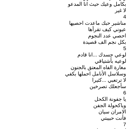
بكامل وعيك حيث انا المدعو
لا غير
4
مناشير حبك ماعدت احصيها
عيوني كيف تقرأها
احصي عدد النجوم
بكل نجم الف قصيدة
5
لوعي جسدك ...انا قادم
لوعيه بأشتياقي
مغارة الفاه المعتق بالجنون
وسلاسل الأنامل احملها بكفي
لا ترتعبي ...كثيرا
سأجعلك تصرخين
6
يا جفونة الكحل
وياكحولة الجفن
الامران سيان
فأنت حبيبتي
7