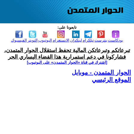
تابعونا على:
بودكاست
بنترست
تيلكرام
لينكدإن
الانستغرام
اليوتيوب
التويتر
الفيسبوك
تبرعاتكم وتبرعاتكن المالية تحفظ استقلال الحوار المتمدن،
فشاركونا في دعم استمرارية هذا الفضاء اليساري الحر
[اشترك في قناة ‫«الحوار المتمدن» على اليوتيوب]
الحوار المتمدن - موبايل
الموقع الرئيسي