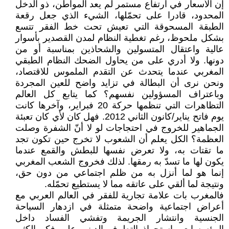
إن الأسعار في ارتفاع مستمر لم يعد المواطن، ذو الدخل
المحدود، قادرا على تحمّلها، الشيء الذي جعل رقعة
الطبقة المسحوقة التي تعيش تحت خط الفقر تتسع
بشكل ملحوظ، رغم تغطية النظام لمدن القصدير بأسوار
عالية واعتقال المتسولين والشحاذين بمناسبة أو من
دونها. ولا أدري على من يحاول الضحك النظام الطبقي
المغربي عندما يتحدث عن التقدم الملموس للاقتصاد،
ونحن نرى أن البطالة في تزايد واضح للعين المجردة
وباعتراف المسؤولين نفسهم؟ كما يتابع كل العالم
التظاهرات التي تنظمها حركة 20 فبراير، وآخرها كانت
يوم فاتح يناير/كانون الثاني 2012. فهل كان لأي كان تعبئة
الجماهير للخروج في احتجاجات لو لا أنّ الشفرة وصلت
العظمة؟ الكل يعلم أن الشعوب لا تخرج حين تكون تجد
ما تقتات به، ولا تعرض نفسها للبطش والقمع عندما
يكون لها ما تسدّ به رمقها. لذلك فخروج الشعب المغربي
إنما هو لما أنزل به من ظلم اجتماعي من دون حق،
ونتيجة لما ألقي على عاتقه مما لا يستطيع تحمّله.
فالمغرب بات علامة تجارية للفقر في العالم العربي مع
أعراض اجتماعية واضحة متمثلة في ازدهار السياحة
الجنسية وانتشار الجريمة وتفشي الفساد داخل