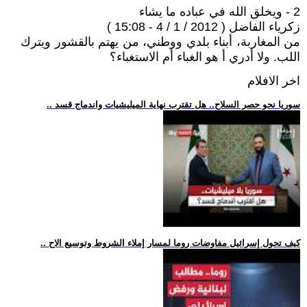
2 - ويخلق الله في عباده ما يشاء
زكرياء الفاضل ( 2012 / 1 / 4 - 15:08 )
من المغاربة، أبناء بلدي ووطني، من يهتم بالقشور ويترك
اللب. ولا أدري أ هو الغباء أم الاستغباء؟
اخر الافلام
.. سوريا نحو حصر السلاح.. هل تقترب نهاية الميليشيات واندماج قسد
.. كيف تحول إسرائيل مفاوضات روما لمسار إملاء الشروط وتوسيع الاح