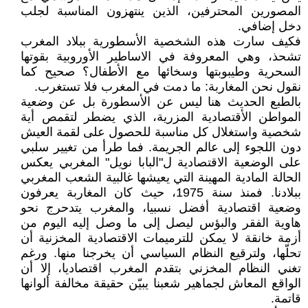
المصورين المحترفين، الذين ينتهزون المناسبة لجلب
دخل إضافي.
فكيف سارت هذه الشخصية الأسطورية ببلاد المغرب
تشحذ، وهي المعروفة في الاساطير الأوروبية بقوتها
السحرية وطيبوبتها وسخائها مع الأطفال؟ صحيح كما
نقول نحن المغاربة: ما دمت في المغرب فلا تستغرب.
بالطبع الحديث هنا ليس عن الأسطورة بل عن وضعية
المواطن الأقتصادية المزرية، الذي يضطر لتقمص أية
شخصية واستغلال كل مناسبة للحصول على لقمة العيش
دون اللجوء إلى عالم الجريمة. فما طرأ من تغيير سلبي
على الوضعية الاقتصادية ل"البابا نويل" المغربي يعكس
الحالة المادية المهينة التي يعيشها غالبية الشعب المغربي
ببلادنا. فمنذ سنة 1975، حيث كان المغاربة يعرفون
وضعية اقتصادية أفضل نسبيا، والمغرب يتدحرج نحو
هاوية الفقر والبؤس ليصل إلى ما وصل إليه اليوم من
أزمة خانقة لا يمكن للترميمات الاقتصادية المخزنية أن
تحلّها، ولترقيع النظام السياسي أن يخرجنا منها. ورغم
تغني النظام المخزني بتقدم المغرب اقتصاديا، إلا أن
الواقع المعاش لجماهير شعبنا يبيّن حقيقة مخالفة ألوانها
قاتمة.