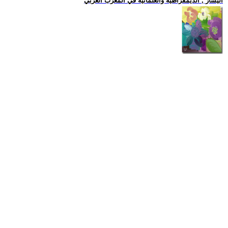
اليسار , الديمقراطية والعلمانية في المغرب العربي