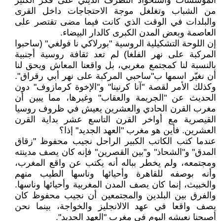
المؤسسات واستحواذ التطرف الديني على فكر الكثير
من الشباب وتغلغل موجة الاحتجاجات داخل القرى
والبلدات في الوقت الذي كانت فيما مضى تقتصر على
العاصمة وبعض المدن الكبرى كالدار البيضاء.
إن اللوحة التشكيلية الروسية "بورلاكي نا فولغي" (ساحبوا
المركبة على نهر الفلغا) لم تعد ثقافة روسية أجنبية
بالنسبة لنا كمجتمع مغربي، بل واقعنا المعاش ويحق لنا
أن نغيّر اسمها ب"ساحبي المركبة على نهر أبي رقراق".
وكذلك الأمر لقصة "آنا كرنينا" و"الإخوة كرمازوف" دون
الحديث عن "الجريمة والعقاب" وغيرها، مما يبين أن
مغرب القرن الحادي والعشرين يعيش في ظروف روسيا
القيصرية مع أواخر القرن التاسع عشر بداية القرن
العشرين. فأين هو مغرب "العهد الجديد" إذا؟
عندما كتب الكاتب الكبير الراحل نجيب محفوظ "زقاق
المدق" و"الشحاذ" و"بين القصرين" فإنه كان يصف مدينته
ومجتمعه، ولم يخطر بباله أنه يكتب عن واقع المغرب،
وأنه بوصفه للقاهرة وأحيائها وناسها الطيب منهم
والخبيث، إنما كان يصف المدن المغربية وأحيائها وناسها.
والفرق بين البلدين والمجتمعين أن نجيب محفوظ كان
يصف واقعا في عهد الالانجليز والخواجة، بينما نحن
أصبحنا نعيشه اليوم في مغرب "العهد الجديد".