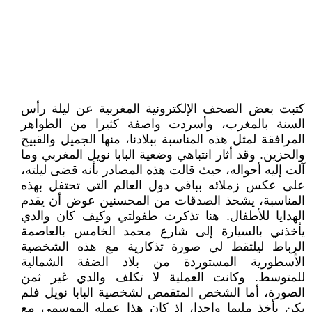
كتبت بعض الصحف الإلكترونية المغربية عن ليلة رأس
السنة بالمغرب، وأسردت واصفة كثيرا من الظواهر
المرافقة لمثل هذه المناسبة ببلادنا، منها الجميل والقبيح
والحزين. وقد أثار انتباهي وضعية البابا نويل المغربي وما
آلت إليه أحواله، حيث قالت هذه المصادر بأنه قضى ليلته،
على عكس زملائه بباقي دول العالم التي تحتفل بهذه
المناسبة، يشحذ الصدقات من المحسنين عوض أن يقدم
الهدايا للأطفال. هنا تذكرت طفولتي وكيف كان والدي
يأخذني بالسيارة إلى شارع محمد الخامس بالعاصمة
الرباط ليلتقط لي صورة تذكارية مع هذه الشخصية
الأسطورية المستوردة من بلاد الضفة الشمالية
للمتوسط. وكانت العملية لا تكلف والدي غير ثمن
الصورة، أما الشخص المتقمص لشخصية البابا نويل فلم
يكن يأخذ مليما واحدا، إذ كان هذا عمله الموسمي مع