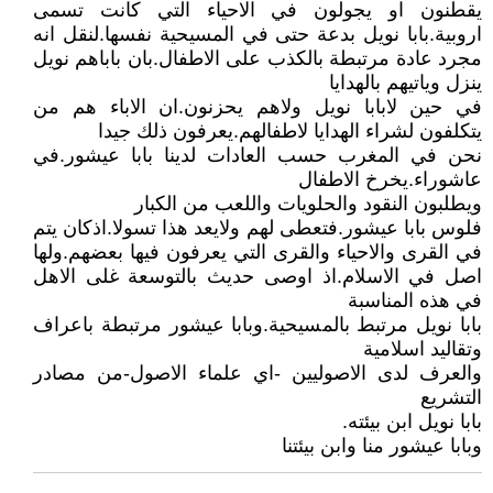
يقطنون او يجولون في الاحياء التي كانت تسمى
اروبية.بابا نويل بدعة حتى في المسيحية نفسها.لنقل انه
مجرد عادة مرتبطة بالكذب على الاطفال.بان باباهم نويل
ينزل وياتيهم بالهدايا
في حين لابابا نويل ولاهم يحزنون.ان الاباء هم من
يتكلفون لشراء الهدايا لاطفالهم.يعرفون ذلك جيدا
نحن في المغرب حسب العادات لدينا بابا عيشور.في
عاشوراء.يخرخ الاطفال
ويطلبون النقود والحلويات واللعب من الكبار
فلوس بابا عيشور.فتعطى لهم ولايعد هذا تسولا.اذكان يتم
في القرى والاحياء والقرى التي يعرفون فيها بعضهم.ولها
اصل في الاسلام.اذ اوصى حديث بالتوسعة غلى الاهل
في هذه المناسبة
بابا نويل مرتبط بالمسيحية.وبابا عيشور مرتبطة باعراف
وتقاليد اسلامية
والعرف لدى الاصوليين -اي علماء الاصول-من مصادر
التشريع
بابا نويل ابن بيئته.
وبابا عيشور منا وابن بيئتنا