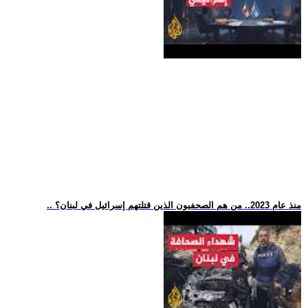
.. منذ عام 2023.. من هم الصحفيون الذين قتلتهم إسرائيل في لبنان؟