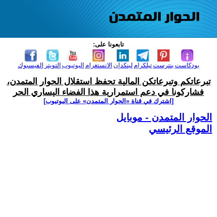
تابعونا على:
بودكاست
بنترست
تيلكرام
لينكدإن
الانستغرام
اليوتيوب
التويتر
الفيسبوك
تبرعاتكم وتبرعاتكن المالية تحفظ استقلال الحوار المتمدن،
فشاركونا في دعم استمرارية هذا الفضاء اليساري الحر
[اشترك في قناة ‫«الحوار المتمدن» على اليوتيوب]
الحوار المتمدن - موبايل
الموقع الرئيسي