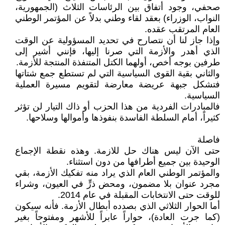
صحفي، وجود أتفاق بين الرئاسات الثلاث (الجمهورية،
النواب، الوزراء) بعقد لقاء وطني بدلاً عن المؤتمر الوطني
العام المرتقب عقده.
وإذا جاز لنا أن نتصارح في تحديد المسؤولية عن الوقت
الذي أهدر والأزمة التي صرنا إليها، فإنني أشير إلى
طرفين بوجه أخص، أولهما الكتل المتنفذة المنتجة للأزمة.
والثاني بقية القوى السياسية التي لم تستطع جمع شتاتها
فتشكل جبهة عريضة معارضة لتقويم مسيرة العملية
السياسية.
فالمبادرات الفردية من هذا الحزب أو ذاك التيار لن تؤثر
كثيراً، أمام السلطة الفاسدة بنفوذها وأموالها وسلاحها.
فاصلة
حتى الآن ليس هناك حل للازمة. وهذه نقطة الإجماع
الوحيدة بين جميع أطرافها من دون استثناء.
والمؤتمر الوطني العام الذي يراد منه تفكيك الأزمة، بقي
مجرد عنوان بلا مضمون، ومحض ذرٍّ في العيون، وشراء
للوقت حتى الانتخابات المقبلة في عام 2014.
أما الحوار الثلاثي الذي بصدده أبطال الأزمة. فأنه سيكون
(كما جرت العادة)، حواراً عابراً للأشهر ومفتوحاً بغير