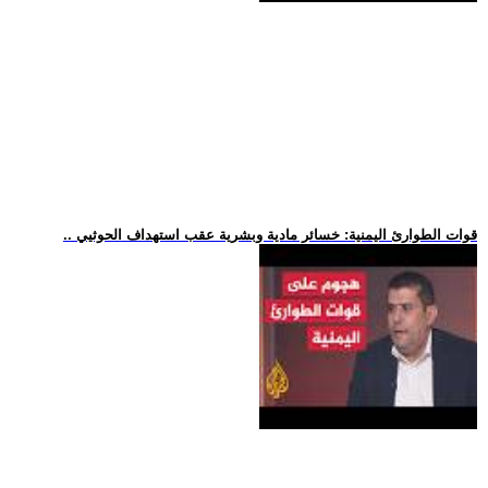
.. قوات الطوارئ اليمنية: خسائر مادية وبشرية عقب استهداف الحوثيي