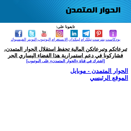
تابعونا على:
بودكاست
بنترست
تيلكرام
لينكدإن
الانستغرام
اليوتيوب
التويتر
الفيسبوك
تبرعاتكم وتبرعاتكن المالية تحفظ استقلال الحوار المتمدن،
فشاركونا في دعم استمرارية هذا الفضاء اليساري الحر
[اشترك في قناة ‫«الحوار المتمدن» على اليوتيوب]
الحوار المتمدن - موبايل
الموقع الرئيسي