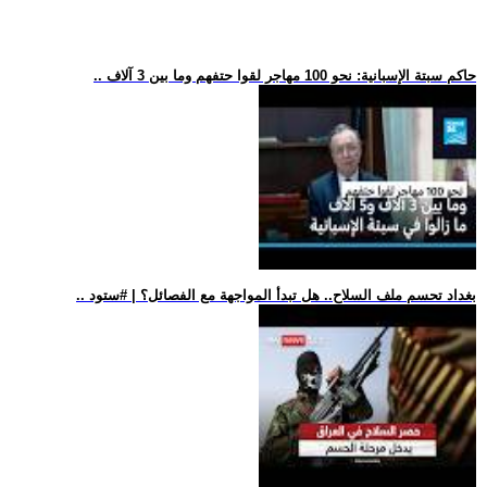
.. حاكم سبتة الإسبانية: نحو 100 مهاجر لقوا حتفهم وما بين 3 آلاف
.. بغداد تحسم ملف السلاح.. هل تبدأ المواجهة مع الفصائل؟ | #ستود