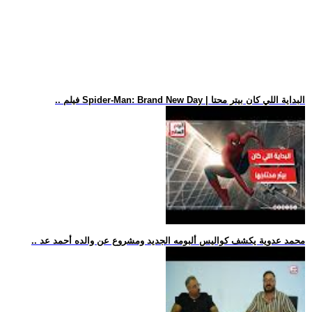
.. فيلم Spider-Man: Brand New Day | البداية اللي كان بيتر محتا
.. محمد عدوية يكشف كواليس ألبومه الجديد ومشروع عن والده أحمد عد