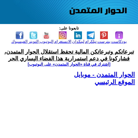
تابعونا على:
بودكاست
بنترست
تيلكرام
لينكدإن
الانستغرام
اليوتيوب
التويتر
الفيسبوك
تبرعاتكم وتبرعاتكن المالية تحفظ استقلال الحوار المتمدن،
فشاركونا في دعم استمرارية هذا الفضاء اليساري الحر
[اشترك في قناة ‫«الحوار المتمدن» على اليوتيوب]
الحوار المتمدن - موبايل
الموقع الرئيسي