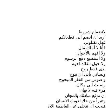
لانضمام شروط
اريد ان انضم الى قطعانكم
فهل تقبلوني
فأنا لا أملك مال
ولا افهم بالأحوال
ولا استطيع دفع الرسوم
ولا حول القائد احوم
لدي فقط روح
ولساني يأبى ان يبوح
و صوتي من الفقر المبحوح
وصلتَ الى مكان
مرء فيه لا يهان
ان تدفع مبادئك بالمجان
وتتبرأ من خلايا ذويك الانسان
فيجب ان تتخلى عن العاطفة الان