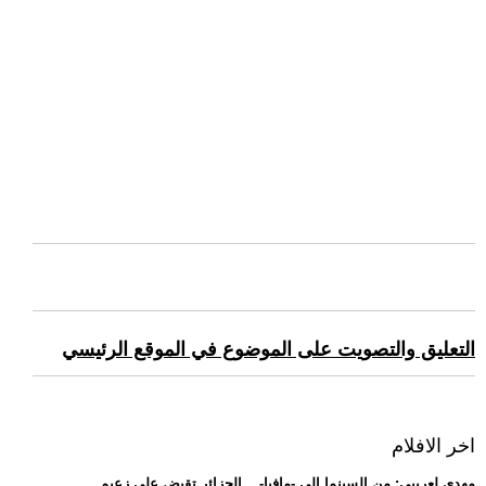
التعليق والتصويت على الموضوع في الموقع الرئيسي
اخر الافلام
.. مهدي لعريبي: من السينما إلى -مافيا-... الجزائر تقبض على زعيم