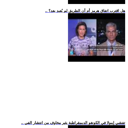
.. هل اقترب اتفاق هرمز أم أن الطريق لم يُعبد بعد؟
.. تفشي إيبولا في الكونغو الديمقراطية يثير مخاوف من انتشار الفي