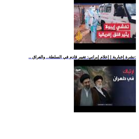
.. نشرة إخبارية | إعلام إيراني: تغيير قادم في السلطة.. والعراق: