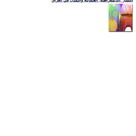
اليسار ,الديمقراطية, العلمانية والتمدن في العراق