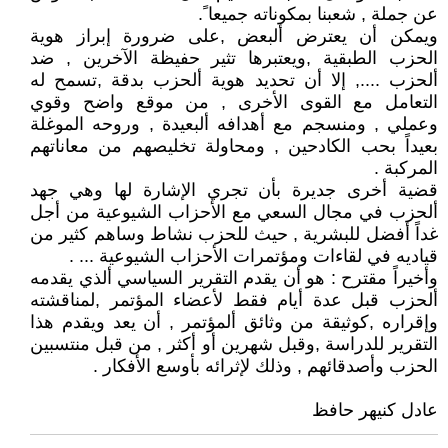
عن جملة , شعبنا بمكوناته جميعا ً.
ويمكن أن يعترض ألبعض ,على ضرورة إبراز هوية
الحزب الطبقية ,ويعتبرها تثير حفيظة الآخرين , ضد
ألحزب ...., إلا أن تحديد هوية ألحزب بدقة ,تسمح له
التعامل مع القوى الأخرى , من موقع واضح وقوي
وعملي , ومنسجم مع أهدافه ألبعيدة , وروحه الموغلة
بعيداً بحب الكادحين , ومحاولة تخليصهم من معاناتهم
المركبة .
قضية أخرى جديرة بأن تجري الإشارة لها وهي جهد
ألحزب في مجال السعي مع الأحزاب الشيوعية من أجل
غداً أفضل للبشرية , حيث للحزب نشاط وساهم كثير من
قياديه في لقاءات ومؤتمرات الأحزاب الشيوعية ... .
وأخيراً مقترح : هو أن يقدم التقرير السياسي ألذي يقدمه
ألحزب قبل عدة أيام فقط لأعضاء المؤتمر ,لمناقشته
وإقراره ,كوثيقة من وثائق ألمؤتمر , أن يعد ويقدم هذا
التقرير للدراسة ,وقبل شهرين أو أكثر , من قبل منتسبين
الحزب وأصدقائهم , وذلك لإثرائه بأوسع الأفكار .
عادل كنيهر حافظ