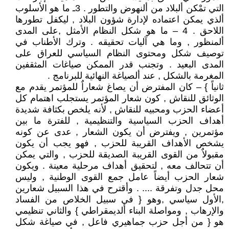
التي تمْكن ألبلاد من ألنهوض والتطور . 3ـ ما هو الأسلوب
ألذي يمكن اعتماده لإدارة شؤون البلاد , ليكفل تطورها
اللاحق . 4 – ما هو شكل النظام الأمثل ,على المدى
ألمنظور , وما هي آليات تحقيقه . وترك الأطناب في
توصيف شكل ومحتوى النظام السياسي للعراق على
المدى البعيد . وتجنب قدر الممكن صياغات المثقفين
المغرمة بالشكل , عند ألصياغة النهائية للبرنامج .
ثانياً } – كان المفترض أن يصاغ شعاراٌ للمؤتمر يقدم مع
الوثائق للنقاش , كون شعار المؤتمر يستجلب اهتمام كل
أعضاء الحزب ومحبيه للنقاش , لأنه يلخص بكثافة شديدة
أهداف الحزب السياسية والتنظيمية , للفترة ما بين
مؤتمرين , ويفترض أن يكون الشعار , عدى عن كونه
يشخص الأهداف القريبة للحزب , فهو يجب أن يكون
مقبولاٌ من القوى القريبة الصديقة للحزب , والتي يمكن
أن تتحالف معه , لتحقيق أهداف مرحلية معينة . ويكون
شعار الحزب أيضاً عامل جمع القوى الوطنية , وليس
محل جدل وتفرقة .... . وأقترح في هذا السبيل شعارين
,الأول سياسي ,وهو { في سبيل الخلاص من الفساد
والإرهاب , ومواصلة البناء ألديمقراطي } والثاني تنظيمي
هو { من أجل حزب جماهيري فاعل , في صياغة شكل