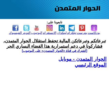
تابعونا على:
بودكاست
بنترست
تيلكرام
لينكدإن
الانستغرام
اليوتيوب
التويتر
الفيسبوك
تبرعاتكم وتبرعاتكن المالية تحفظ استقلال الحوار المتمدن،
فشاركونا في دعم استمرارية هذا الفضاء اليساري الحر
[اشترك في قناة ‫«الحوار المتمدن» على اليوتيوب]
الحوار المتمدن - موبايل
الموقع الرئيسي