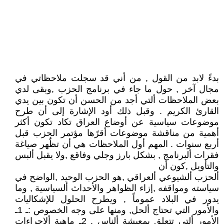
بدءً لابد من القول , من أني قد سجلت ملاحظاتي في
مجال آخر , حول ما جاء في برنامج الحزب ,وبقى لدي
بعض الملاحظات ألتي أجد من الحسن أن تكون بين يدي
القارئ الكريم . وقبل ذلك أود الإشارة إلى أن طرح
موضوعات سياسية عن أوضاع العراق تكاد تكون أكثر
أهمية من مناقشة موضوعات أقرًها مؤتمر الحزب قبل
أربع سنوات . المهم أول الملاحظات هي أن تظٌهر صياغة
فقرات ألبرنامج , بشكل بارز وجلي وفاقع ,ولا يقبل ألبس
والتأويل ,كون أن
ألحزب ألشيوعي ألعراقي ,هو الحزب الوحيد ,الواضح في
سياسته ومواقفه ,إزاء الظواهر والأحداث ألسياسية , وما
يدور في البلاد عموماً , ويطرح الحلول للإشكاليات
والأمور التي تحتاج ألحل, ومنها على وجه الخصوص :ـ 1ـ
الأمور ألتي تتعلق بمعيشة ألناس . 2ـ ماهية ألإجراءات