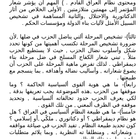
ومحتوى نظام العراق القادم . } المهم أن يؤشر شعار
المؤتمر إلى مهمتين متلازمتين , الأولى الخلاص من أثار
الدكتاتورية والاحتلال ,والثانية ألمساهمة في تشخيص
السبيل الأمثل لآليات بناء الدولة ومؤسسات الحكم .
ثالثاً}- تشخيص المرحلة ألتي يناضل الحزب في ضلها ,لأن
ضرورة تشخيص المرحلة تكتسب أهميتها من كونها تحدد
شكل وأسلوب نضال الحزب , حيث لا يستطيع الحزب
مثلاٌ , تبني شعار الكفاح المسلح في ضل مرحلة بناء
ديمقراطي . لذلك تفرض ماهية المرحلة على الحزب أن
يصوغ شعاراته , وأساليب نضاله وأهدافه , بما ينسجم مع
طبيعتها .
رابعاً}- ما هي هوية ألقوى ألسياسية الحاكمة ؟ وما
موقفها من الحزب ,هذه الموضوعة يجب تعريفها بدقة ,
لكي يعرف الحزب حدود تحالفاته ألسياسية , وتحديد
موقفه في الظرف ألمعني , من تلك القوى .
خامساً}- ما هي طبيعة النظام ألسياسي في العراق ؟ هل
هو نظام ديمقراطي ؟ أو دكتاتوري , ملكًي ,أو إسلامي ؟
كون تحديد طبيعة النظام , تفيد الحزب في صياغة مواقفه
, وشعاراته , ومنطلقا ته النظرية , وبما يلائم متطلبات