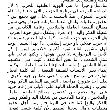
ماهية وطبيعة ذلك النظام .
سادساًْ}-وأخيراً ما هي الهوية الطبقية للحزب ؟ لأن
الديباجة الواردة في برنامج الحزب , التي جاء فيها { قام
الحزب الشيوعي منذً تأسيسه......على نهج يجمع بين "
تحقيق متطلبات وآمال شعبنا بمكوناته جميعاً , وفي سبيل
مصالح ألطبقة العاملة والفلاحين وعامة الكادحين من
شغيلة الفكر واليد " } لا تعرف بشكل دقيق هوية الحزب ,
هل ألحزب هو حزب الشعب كما يحلوا للبعض تسميته ؟
أم حزب فلاحٌي ,أو حزب إسلامي ...؟ بهذا السبيل يوجد
قول مشهور لقائد ثورة أكتوبر فلاديمير لينين { كل
الأحزاب البرجوازية ,لا تعلن هويتها , ولكنها تدعي بأنها
تمثل الشعب , أما نحن ألبلاشفة , نًثبت على عكسهم
إنتمأنا الطبقي...} وليس انحيازنا للطبقة العاملة ...وكلمة
إنتماء تعني الأنتساب للطبقة المعينة , أما كلمة انحياز
الواردة في برنامج الحزب فتعني تضامن جهة لأخرى ,
لذلك أجد ضرورة مراجعة , التعريف السالف الذكر لهوية
الحزب , وتقديم الجملة الثانية على الأولى في( قام حزبنا
على نهج يجمع بين )تحقيق مصالح الطبقة العاملة
والفلاحين , وعامة الكادحين من شغيلة اليد والفكر وليس
{الفكر واليد} كما جاء في البرنامج , ومن أجل تحقيق
متطلبات وآمال شعبنا ألعظيم ,لأن كلمة شعب تعوض