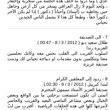
عدي ) وما دروا ما خلف هذه الكلمة من سخرية وإحتقار
، ولحد اليوم لا زال العراقي يسخر من كل أرعن وجاهل
حين يخاطبه ب (أستاذ) وأحياناً ( دكتور ) إذا لم يكن الآخر
دكتوراً حقاً ، وطبعاً كل هذا لا يشمل الناس الجيدين
تحياتي
7 - الى الصديقة
طلال سعيد دنو ( 2012 / 3 / 8 - 00:47 )
العزيزة رندا
اسلوب القريب الى القلب نحس معه وكانك تجلسين
معنا وتتكلمين بدون مقدمات او ديباجة تحياتي لك ودمت
صديقة عزيزة
8 - ردود إلى المعلقين الكرام
ليندا كبرييل ( 2012 / 3 / 8 - 02:30 )
صديقنا العزيز الأستاذ سيمون المحترم
أتمنى أن تكون استمتعت برحلتي ما بين الواقع وبعض
الخيال وبعض مشاعر الماضي البعيد والقريب والحاضر
لأمزجها كلها في هذه الحلقات الرياضية . أقترب من لبّ