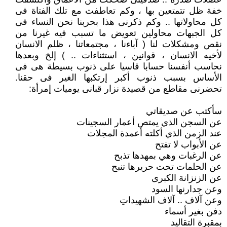
خفة ظل تتمتعين بها ، وكم تعاطفت مع تلك الفتاة فى
كل محاولاتها .. وكم ذكرنى هذا بحربنا نحن النساء فى
كل الجبهات محاولين تعويض ما تسبب فيه غيرنا من
نقص ومشكلات لنا ( آباءنا ، مجتمعاتنا ، ظلم الانسان
لأخيه الانسان ، قوانين ، استثناءات .. ) إلخ وبعدها
نحاسب أنفسنا حسابا قاسيا على ذنوب بسيطة هى فى
الأساس بسبب ذنوب أكبر إرتكبها الغير فى حقنا.
تحضرنى مقاطع من قصيدة نزار قبانى يوميات إمرأة:
سأكتب عن صديقاتي
عن السجن الذي يمتص أعمار السجينات
عند الزمن الذي أكلته أعمدة المجلات
عن الأبواب لا تفتح
عن الرغبات وهي بمهدها تذبح
عن الحلمات تحت حريرها تنبح
عن الزنزانة الكبرى
وعن جدارنها السود
وعن آلاف .. آلاف الشهيداتِ
دفن بغير أسماء
بمقبرة التقاليد