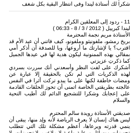
شكرا لك أستاذة ليندا وفى انتظار البقية بكل شغف
11 - ردود إلى المعلقين الكرام
ليندا كبرييل ( 2012 / 3 / 8 - 06:33 )
الأستاذة مريم نجمة المحترمة
بريخ رمشو، ملفونيثو وملفونو، كيف فاتني أن عيد الأم قد
اقترب؟ يا لإشارتك ما أروعها، ويا للصدفة أن أذكر أمي
بمقالي بهذه الممنونية ليكون هدية لها في عيدها الجميل
كما ذكرتِ عزيزتي
أشكرك على لفت النظر وأسعدني أنك سررت بسردي
لهذه الذكريات التي لم تكن بالحقيقة إلا عبارة عن
ومضات خاطفة لكنها على ما يبدو تركت أثرا في النفس
عالجته بطريقتي الخاصة اتمنى أن تحوز الحلقات القادمة
على إعجابك وشكرا للتشجيع الدائم لك أطيب التحية
والسلام
صديقتي الأستاذة رويدة سالم المحترم
ليس هناك إنسان لا يعرف الرياضة لأنه ولِد منها، يبقى أن
ينمي قدرته ويرعاها، أعظم مشكلة تلك التي تتطلب
تجهيزات ووسائل ورعاية واعية،لا ملاعب، لا تجهيزات، لا