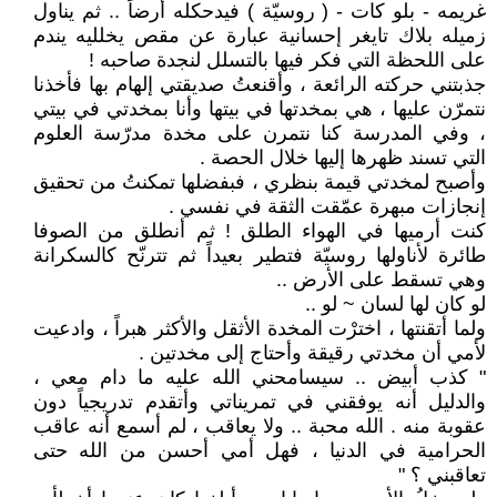
غريمه - بلو كات - ( روسيّة ) فيدحكله أرضاً .. ثم يناول
زميله بلاك تايغر إحسانية عبارة عن مقص يخلليه يندم
على اللحظة التي فكر فيها بالتسلل لنجدة صاحبه !
جذبتني حركته الرائعة ، وأقنعتُ صديقتي إلهام بها فأخذنا
نتمرّن عليها ، هي بمخدتها في بيتها وأنا بمخدتي في بيتي
، وفي المدرسة كنا نتمرن على مخدة مدرّسة العلوم
التي تسند ظهرها إليها خلال الحصة .
وأصبح لمخدتي قيمة بنظري ، فبفضلها تمكنتُ من تحقيق
إنجازات مبهرة عمّقت الثقة في نفسي .
كنت أرميها في الهواء الطلق ! ثم أنطلق من الصوفا
طائرة لأناولها روسيّة فتطير بعيداً ثم تترنّح كالسكرانة
وهي تسقط على الأرض ..
لو كان لها لسان ~ لو ..
ولما أتقنتها ، اخترْت المخدة الأثقل والأكثر هبراً ، وادعيت
لأمي أن مخدتي رقيقة وأحتاج إلى مخدتين .
" كذب أبيض .. سيسامحني الله عليه ما دام معي ،
والدليل أنه يوفقني في تمريناتي وأتقدم تدريجياً دون
عقوبة منه . الله محبة .. ولا يعاقب ، لم أسمع أنه عاقب
الحرامية في الدنيا ، فهل أمي أحسن من الله حتى
تعاقبني ؟ "