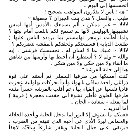
أتحسسها إلى اليوم ..
" هه ! ناس لا يقدّرون المواهب بصحيح !
طيب .. والعمل ؟ هدى بنت الجيران ؟ معقولة ~
لالالا ~ غير ممكن ، ألم تسمعك بالأمس أمها لميس
تشبهينها بالبوليس لأنها لم تسمح لكم باللعب أمام بيتها ؟
ولما أطلّت تزمجر تهامستم بما يردده الناس عليها (
طلعتْ الدبابة ) فسمعتكم ولحقتكم بالمقشة لتضربكم ؟
لااالا ~ عليك بما لا لسان له . تحسستُ فرشتي ، إيه
والله ~ ولم لا ؟ أستطيع أن أخبط بها وأرميها من شاهق
ما أشاء ولا مين حكى ولا مين شكى .
هيا إلى حلبة الفرشة "
كنت أمسكها من طرفها السفلي ثم أستند على قوة
ذراعَي رافعة ساقَي بالهواء وأبدأ بحركات بهلوانية عجزت
فاديا نفسها عن القيام بها ، ثم أقلب بالفرشة جسراً مثبتة
طرفها العلوي فأطير نشوة أني حققت معجزة ( قريبة )
لما يفعله - سعادة - الجان ..
أما أندريه ..
فعينكم ما تشوف إلا النور لما يدخل الحلبة وتأخذه الجلالة
والحماس ليردّ الأذى عن أخيه الذي تنهنه من الضرب ،
فيرتقي على حبال الحلبة ويقفز شارعاً ساقَيْه لاهفاً