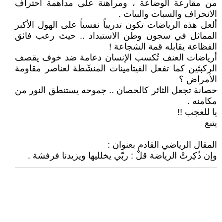
من مقارعة الوضاعة ، ومراهنة على مداهمة احتراف
الانحراف والسبات والبيات .
ألعل هذه الرياضات تكون تدريباً نفسياً على الهول الأكبر
المماثل في سجون وطن الاستبداد .. حيث رعب فائق
الفظاعة يقابله قمة الشجاعة !
أرياضات العنف تُكسب الإنسان دعامة ضد خوف يقصف
الركبتَين كما تفعل الفيتامينات المنشّطة لعناصر مقاومة
الأمراض ؟
حصانة تجعل الثائر كالحصان .. جموحه يستنطق النور من
مكامنه .
يا للعجب !!
يتبع
المقال الرياضي القادم بعنوان :
وإن ذُكِرتْ الرياضة قلْ : ربّي يخلليها ويزيدنا فرفشة .