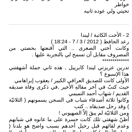
خواطر
تحيتي ولي عوده ثانيه
2 - الأخت الكاتبة / ليندا
رعد الحافظ ( 2012 / 3 / 7 - 18:24 )
وكانت أختي الصغرى .. التي أقنعتها بحصتي من
المصروف مقابل أن تسمح لي بالتجربة عليها .
*************
تدرين عزيزتي ليندا كابرييل , هذه ثاني جملة أشهقتني
هذا الإسبوع ؟
الأولى كانت للصديق العراقي الكبير / يعقوب إبراهامي
حيث كتبّ في آخر مقالهِ الأخير ,في ذكرى وفاة صديقه
القديم / شهاب أحمد التميمي
وكانوا ثلاثة أصدقاء شباب في السجن يسمونهم ( الثلاثيّة
) وقد رحل صديقاه .. كتب
ومن الثلاثيّة لم يبقَ إلاّ الصهيوني !
أظنّ شهقتي تلك كانت حسرة على ما عانوه في شبابهم
وعدم لقائهم قبل رحيل أحدهم بسبب واضح هو بلدنا (