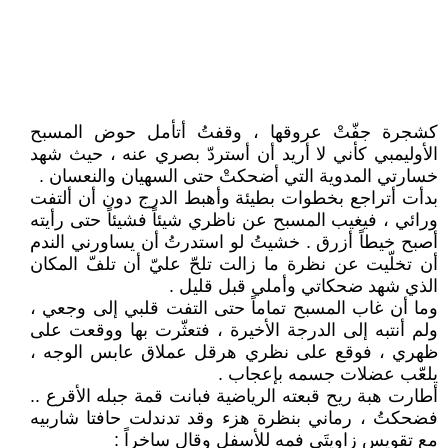
كشجرة جفّتْ عروقها ، وقفتُ أتأمل حوض المسبح
الأوليمبي كأني لا أريد أن أستردّ بصري عنه ، حيث شهد
خسارتي المدوية التي أضحكتْ حتى السهيان والنعسان .
بدأت أتراجع بخطوات بطيئة وأهبط الدرج دون أن ألتفت
ورائي ، فيغيب المسبح عن ناظري شيئاً فشيئاً حتى رأيته
أصبح خيطاً أزرق . خشيتُ لو استدرتُ أن يساورني الندم
أن تخلّيت عن نظرة ما زالت تلحّ عليّ أن تلفّ المكان
الذي شهد ضحكاتي وأملي قبل قليل .
وما أن غاب المسبح تماماً حتى التفت قلبي إلى وجعي ،
ولم أنتبه إلى الدرجة الأخيرة ، فتعثّرت بها ووقعت على
ظهري ، فوقع على نظري هرقل عملاق عابس الوجه ،
يلعّب عضلات جسمه بإعجاب .
أطارت هبة ريح قبعته الرياضية فبانت قمة جبله الأقرع ..
فضحكتُ ، رماني بنظرة هزء وقد تدندلت حافتا شاربيه
مع تقويس زاويتَي فمه للأسفل وقال ساخراً :