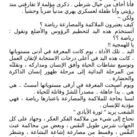
فأنا أخاف من خيال شرطي . ذكرى مؤلمة لا تفارقني منذ
رؤيتي وأنا طفلة لعسكري يهري مدنياً ضرباً وحشياً .
ولكن ~
كيف يعتبرون الملاكمة والمصارعة رياضة ؟
أتستخدَم هذه اليد لتحطيم الرؤوس والأضلع ونقول :
رياضة ؟؟
يا للهمجية !!
اليد .. تلك الأداة ، يوم كانت المعرفة في أدنى مستوياتها
، كانت هذه اليد في أعلى درجات الاستجابة لإتقان العمل
وتوسيع نشاطات الحياة وأفق الإنسان ومداركه ، ونقلتْه
من المرحلة البدائية إلى مرحلة ظهور إنسان الذاكرة
والحضارة .
ويوم أصبحت المعرفة في أرقى مستوياتها أمستْ .. هي
هي .. يداً جاهلة .. مصدراً للشرّ وقاتلة للحياة .
لسنا بحاجة للملاكمة والمصارعة باعتبارها رياضة ، فهي
مؤذية للإنسان .
الشعب يريد " ثورة الأيادي "
تحتاج إلى شيء من ملاكمة الفكر العكر ، وجهاد على كل
الجهات شرس طويل النفَس ، وبعض من محاكمة عبث
النفْس ، وقسط من مصارعة إشاعة البشاعة ، وشطر