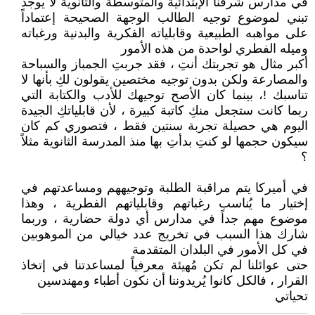
في مدارس شرقنا الإبتدائية والمتوسطة والثانوية لا يوجد
تبني لموضوع توجيه الطالب الوجهة الصحيحة إعتماداً
على مواهبه الطبيعية وقابلياته الفكرية والبدنية ورغباته
وميله الفطري لواحدة من هذه الأمور
أكبر مثال هو تجربتك أنتِ ، فقد جربتِ الجمباز والسباحة
والمصارعة ولكن بدون توجيه مختصين يقولون لكِ بأنها لا
تناسبك !، بينما كان الأصح توجيهك للأدب والكتابة التي
ربما كانت ستجعل منكِ كاتبة كبيرة ، لأن قابلياتكِ الجيدة
اليوم هي حصيلة تجربة سنتين فقط ، فتصوري كم كان
سيكون حجمها لو كنتِ بدأتِ بها منذ المدرسة الثانوية مثلاً
؟
في أميركا يتم مراقبة الطلبة وتوجيههم ومساعدتهم في
إختيار ما يُناسب رغباتهم وقابلياتهم الفطرية ، وهذا
موضوع مهم جداً في مدارس أي دولة حضارية ، وربما
شارك هذا السبب في تخريج عدد خيالي من الموهوبين
في كل الأمور في البلدان المتقدمة
حتى عوائلنا لم تكن مُهيئة معرفياً لمساعدتنا في إتخاذ
القرار ، فالكل كانوا يُريدوننا أن نكون أطباء ومهندسين
تحياتي