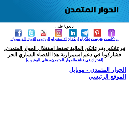
تابعونا على:
بودكاست
بنترست
تيلكرام
لينكدإن
الانستغرام
اليوتيوب
التويتر
الفيسبوك
تبرعاتكم وتبرعاتكن المالية تحفظ استقلال الحوار المتمدن،
فشاركونا في دعم استمرارية هذا الفضاء اليساري الحر
[اشترك في قناة ‫«الحوار المتمدن» على اليوتيوب]
الحوار المتمدن - موبايل
الموقع الرئيسي