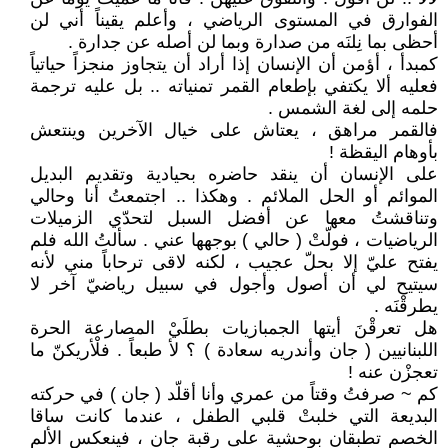
الفوارق في المستوى الرياضي ، وأعلم يقيناً أني لن
أحظى بما نِلنَه من صدارة وبما لن أصله عن جدارة .
كمبدأ ، أؤمن أن الإنسان إذا أراد أن يتجاوز منجزاً حياتياً
فعليه ألا يكتفي بإطعام القمر تمنياته .. بل عليه ترجمة
حلمه إلى لغة الشمس .
فالقمر مراهق ، يعتاش على خيال الآخرين وينتعش
بأوهام اليقظة !
على الإنسان أن ينقد حاضره بحيادية وتقديم البديل
الموائم أو الحل الملائم . وهكذا .. اجتمعتُ أنا وحالي
وتناقشتُ معها عن أفضل السبل لتحدّي الزميلات
الرياضيات ، فولّتْ ( حالي ) بوجهها عني . سألتُ الله فلم
يفتح عليّ إلا بحلّ عجيب ، لكنه لاقى ترحاباً مني لأنه
سيتيح لي أن أصول وأجول في سبيل رياضيّ آخر لا
يطرقْنَه .
هل تعرقْنَ أيتها الجمبازيات بطلَيْ المصارعة الحرة
اللبنانيين ( جان وأندريه سعادة ) ؟ لأ طبعاً . فلْأريكنّ ما
تعجزْن عنه !
كم ~ صرفتُ وقتاً من عمري وأنا أقلّد ( جان ) في حركته
البديعة التي خلبتْ قلبي الطفل ، عندما كانت ساقا
الخصم تطبقان بوحشية على رقبة جان ، فينعكس الألم