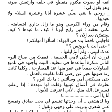
أنفه أو بصوت مكتوم متقطّع في حلقه وارتعش صوته
وهو يقول لي :
_ روحي يا بنتي صلّي عشرة أبانا وعشرة السلام ولا
تعيديها .
وقام من وراء الكرسي وهو ما زال يداري ابتسامته .
لكني لحقته : فين رايح أبونا ؟ كيف ما عيدها ؟ كيف
سنتمرّن بعد الآن ؟
فأجابني نافضاً يده في الهواء : اسألوا أمهاتكم !
" حتى أنت يا بروتس ؟ "
عدتُ لبيتي . ولم أنمْ ليلتها .
قررت أن أحكي لأمي الحقيقة . فقمتُ من صباح اليوم
التالي مبكرة أساعدها في تنظيف البيت وأجتهد في تلميع
الطاولات طمعاً في عفو منها عند المصارحة . وكلما كانت
رنة صوتها تعبر عن رضى كلما تفانيت بالعمل .
حتى مسكتني أمي وسألتني : ما بك اليوم ؟
نظرتُ في أعماق عينيها وقلت لها مهددة : إذا زعلتِ
فسيزعل الله منكِ ، لأني اعترفت للأبونا .
أنا يا أمي ........................!
ويا لدهشتي .. أن وجدتها تبتسم لي بحب صادق وتمسح
على شعري وتربت على وجهي وتقول :