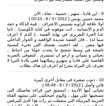
9 - اين فاديا ، سهير ، حسيبة ، نجاة ، الان
محمد حسين يونس ( 2012 / 3 / 8 - 03:10 )
اولا علاقة الراويه بقسيس الاعتراف .. قمة الذكاء و خفة
الدم و الانسانيه .. انت موهوبه في كتابة الكوميديا .. ثانيا
عدا الجزء التقريرى في نهاية القصة ..( الذى لا اعرف
سببا له) .. فان القصة شديدة الواقعيه و الحوار الداخلي
فيها متقن .. لقد اعجبت بقصتك التي تجيء كبسمة
ناضجة في وسط ضجيج ما يحدث حولنا من احباط ..
تحياتي و تمنياتي و ارجو ان تستمرى . لتتفوقي بالضربه
القاضية علي فاديا و سهيرو زميلاتهما ففي بلادنا التي( لا
تعترف بان المراة بشر) لم اعرف ان هناك بطلات
10 - ذنوب صغيرة فى مقابل أخرى كبيرة
فاتن واصل ( 2012 / 3 / 8 - 05:49 )
تحياتى أيتها الأديبة ، استمتع حين قراءة تفاصيلك التى
تنسجينها على مهل ، واليوم أضحكتنى على مشهد الفتاة
الحزينة المرتبكة التى سقطت ثم رأت هذا الذى المرقص
عضلات صدره .. صدقينى ضحكت من الأعماق واكتشفت