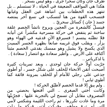
طرف جان وكأن سحراً جرى ، وهو ليس بسحر .
هكذا هي المواقف الضعيفة في الحياة ، لا تستسلم .. بل
تنتهز هذه الخطفات بين انتباهة عين العقل وغيابها
فتنسحب القوة من هنا لتنسكب في نسغ آخر يمتصه
جسد ( جان ) كسائل سحريّ ..
فينسلّ كالشعرة من العجين ويروح ناتشاً الخصم علقة
ساخنة ثم ينتفض في حركة مسرحية مكشراً عن أنيابه
فلا تظنّنه يبتسم ! فسيرفع الآن قدمَيه في الهواء وهو
يزأر ، ويقلب فوق غريمه صانعاً بظهره الجسر المميت
الذي يكسح ولا يشيل وهو ممسك بقدمَي الخصم مثبتاً
أكتافه على الأرض .. وأطير سعادة مع انتصار ( سعادة ) .
يا لذكرياتي ..
جرّبت أولاً حركة جان لوحدي ، وبعد تمرينات كثيرة
أصبحت أتقن الانحناء للخلف على شكل جسر ، أو أطوي
جذعي على رجلي للأمام أو للخلف بمرونة فائقة كما
أطوي ثيابي !
. ولم يبق إلا قدما الخصم لأطبّق الحركة !
وكانت أختي الصغرى .. التي أقنعتها بحصتي من
المصروف مقابل أن تسمح لي بالتجربة عليها . فجرّبتْها
مرة وما عادت تكررها ، ثم راحت اللئيمة وشكتني لأمي
التي لم ترع مواهبي وفركت أذني فركة ما زلت