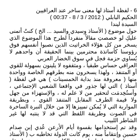
6 - لفظة أستاذ لها معنى ساخر عند العراقيين
الحكيم البابلي ( 2012 / 3 / 8 - 00:37 )
السيدة ليندا
حول موضوع ( الأستاذ وسيدي والسيد ... الخ ) كنتُ أتمنى
عليكِ لو خصصتِ مقالاً منفرداً لطرح هذا الموضوع الذي
يسخر من كل هؤلاء الخراتيت الذين نصبوا أنفسهم فوق
رؤوسنا كأساتذة محترمين بينما الحقيقة أن واحدهم لا
يُساوي حزمة فجل في سوق الخضار العربي
العراقي حساس طبقياً ، ومثقفوه لا يلينون بسهولة للقوي
أو المتنفذ ، ولهذا يسخرون منه بطرقهم الخاصة وواحدة
منها ( معروفة منذ بداية الخمسينات ) هي في لفظة (
أستاذ ) التي لها جذور في واقعنا الشعبي الإجتماعي ،
وأستُخِدمَت لتحقير من لا علم له ، والإستهزاء من جهل
ولا قيمة الطرف المقابل المتنفذ القوي ، وبطريقة
المواربة التي لا يُمكن تمييزها إلا من خلال النبرة الساخرة
في الصوت وطريقة اللفظ التي قد لا ينتبه لها غير
الشاطر اللبيب
وقد تم إستخدامها بقسوة أيام الأرعن عُدي إبن صدام
حسين وإنتقاماً منه ، يوم كانت الدولة تخاطبه ب ( الأستاذ