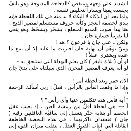
الشديد على وجهه وينتفض كالدجاجة المذبوحة وهو يلتفّ
بجسده يميناً ويساراً لتخليص نفسه .
ولما يجد أن الذكاء لا البكاء لا بد منه في تلك اللحظة فإنه
يبدي لخصمه العجز وكأنه خروف مستسلم لمصير الذبح .
هنا يبدأ صوت المذيع الملعلع ، يشحّر ويشحّط وهو ينعي
لنا تقريباً خسارة جان .
ولكن .. على جان يا فرعون ؟ هه !
ومنْ توهّم أن نهاية جان اقتربت ما عليه إلا أن يبيع ما
عنده ويشتري عقلاً !
لو أن ( بلاك تايغر ) كان يعلم البهدلة التي ستلحق به ~
لو أنه يعرف المصير المحزن الذي سيلقاه على يديّ جان
~
الآن خمر وبعد لحظة أمر !
وإذا ما وقعت الفأس بالرأس ، فقلْ : ربي أسألك الرحمة
!!
" أية فأس هذه تتكلمين عنها وأي رأس " ؟
آ ~~ هي لحظة أقلّ من رمشة العين ، إذ يغيب عقل
الخصم أو ينتابه خدْر يتسلل إلى ساقَيْه العاقلتين رقبة (
جان ) فتفقدان ذاكرتهما ، في هذه اللحظة الخاطفة
القاتلة التي انتاب الفتورُ العقلَ ، ينقلب ميزان القوة إلى