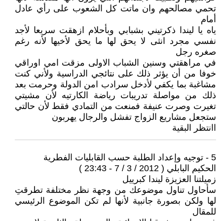
تحمي مصالحهم وان ماتت كل الشعوب على رأي عادل
أمام
ياه يا ليندا ذكرتيني بشبابي وبأحلام ازهقت سريعا لأجد
نفسي مجرد انثى لا يحق لها ما يحق لأخيها لأنه رغم
صغره رجل
في مراهقتي وسنين الشباب الاولى مزقت امي اوراقي
خوفا من أن يؤثر ذلك على نتائجي الدراسية ولأني كنت
مشاغبة بما يكفي لأدخل سرادب امن الدولة وحرمت بعد
ذلك من مواصلة تدريبات رياضة الكارتيه لأن مشيتي
تغيرت وصرت عنيفة فمنعت من التمادي فقط لأن حالتي
ستجعل مشاريع الزواج تفشل والرجال يهربون
اانتظر البقية
5 - توجيه وإعداد الطلبة حسب القابليات الفطرية
الحكيم البابلي ( 2012 / 3 / 7 - 23:43 )
زميلتنا العزيزة ليندا كبرييل
سأحاول تناول موضوعك من وجهة نظر مختلفة تطرقتِ
لها ولكن بصورة جانبية لأنها لم تكن الموضوع الرئيسي
للمقال