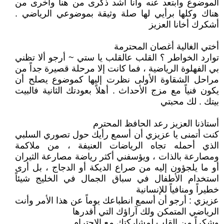
الموضوع وأبتعد عنه وأنا أشد ذكرى من هنا وأخرى من
هناك وكلها برأيي لها صلة وثيقة بموضوعي الرياضي .
أشكرك أخانا العزيز
أختي الغالية أغصان المحترمة
توارد الخواطر ؟ القلب عالقلب يا ستي ~ أرجو ألا تظني
بي الفهلوة الرياضية ، فما كانت إلا مرحلة قصيرة جداً من
مراحل الشقاوة الأولى نظرت إليها كموضوع يصلح أن
يكون فنياً مع مزج الأحداث . أهلاً بعودتك الثانية فالبيت
بيتك . لك محبتي
أستاذنا العزيز رعد الحافظ المحترم
كنت أتمنى يا عزيزي أن أسمع رأيك حول تصوري السلبي
الذي أحمله تجاه الرياضات العنيفة ، من ملاكمة
ومصارعة بالذات ، ويؤسفني أكثر رياضة مصارعة الثيران
أو ما يلجؤون إليه من صراع الديكة أو الدجاج ، بل أرى
استخدام الأطفال في سباق الجمال في الخليج شيئاً
خطيراً ومنافياً للإنسانية
عزيزي : أرجو أن أسمع انطباعك يوماً عن هذا الأمر وأنت
الرياضي المتمكن ولك آراؤك التي أقدرها
وشكراً من القلب لمشاركتك مع الاحترام