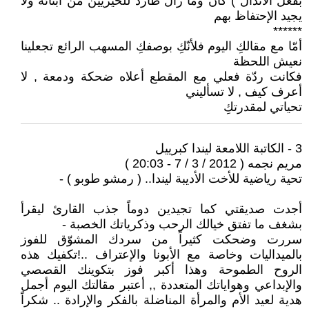
بفعل الأنذال ) كان وما زال طارد للخيريين من أبنائه ولا
يجيد الإحتفاظ بهم
******
أمّا مع مقالكِ اليوم فلأنّكِ بوصفكِ المسهب الرائع تجعلينا
نعيش اللحظة
فكانت ردّة فعلي مع المقطع أعلاه ضحكة ودمعة , لا
أعرف كيف , لا تسأليني
تحياتي لمقدرتكِ
3 - الكاتبة اللامعة ليندا كبرييل
مريم نجمه ( 2012 / 3 / 7 - 20:03 )
تحية رياضية للأخت الأديبة ليندا.. ( رمشو طوبو ) -
أجدت صديقتي كما تجيدين دوماً جذب القارئ ليقرأ
بشغف ما تفتق خيالك الرحب وذكرياتك الخصبة -
سررت وضحكت كثيراً من سردك المشوّق للفوز
بالميداليات وخاصة مع الأبونا والإعتراف ..!تكفيك هذه
الروح الطموحة وهذا أكبر فوز بتكوينك القصصي
والإبداعي وهواياتك المتعددة ,, أعتبر مقالتك اليوم أجمل
هدية لعيد الأم والمرأة المناضلة بالفكر والإرادة .. شكراً