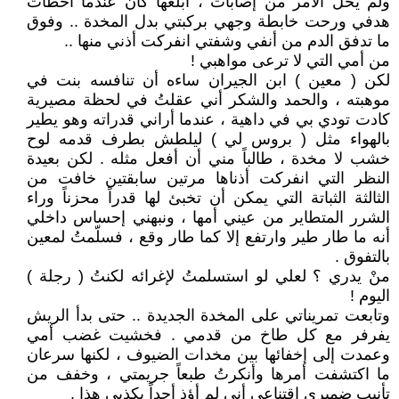
ولم يخلُ الأمر من إصابات ، أبلغها كان عندما أخطأت
هدفي ورحت خابطة وجهي بركبتي بدل المخدة .. وفوق
ما تدفق الدم من أنفي وشفتي انفركت أذني منها ..
من أمي التي لا ترعى مواهبي !
لكن ( معين ) ابن الجيران ساءه أن تنافسه بنت في
موهبته ، والحمد والشكر أني عقلتُ في لحظة مصيرية
كادت تودي بي في داهية ، عندما أراني قدراته وهو يطير
بالهواء مثل ( بروس لي ) ليلطش بطرف قدمه لوح
خشب لا مخدة ، طالباً مني أن أفعل مثله . لكن بعيدة
النظر التي انفركت أذناها مرتين سابقتين خافت من
الثالثة الثباتة التي يمكن أن تخبئ لها قدراً محزناً وراء
الشرر المتطاير من عيني أمها ، ونبهني إحساس داخلي
أنه ما طار طير وارتفع إلا كما طار وقع ، فسلّمتُ لمعين
بالتفوق .
منْ يدري ؟ لعلي لو استسلمتُ لإغرائه لكنتُ ( رجلة )
اليوم !
وتابعت تمريناتي على المخدة الجديدة .. حتى بدأ الريش
يفرفر مع كل طاخ من قدمي . فخشيت غضب أمي
وعمدت إلى إخفائها بين مخدات الضيوف ، لكنها سرعان
ما اكتشفت أمرها وأنكرتُ طبعاً جريمتي ، وخفف من
تأنيب ضميري اقتناعي أني لم أؤذِ أحداً بكذبي هذا .