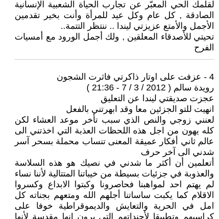
لقلمك الحي المعبّر عن تجارب الحياة الشعبية الإنسانية
الصادقة , كل عام وكل عيد للمرأة وأنت بخير تقدمين
الأجمل والأمتع عزيزتي ليندا .. ننتظر التتمة..
تحيتي للأصدقاء المعلقين , ولك أجمل الورود مع أمسيات
الفرح
4 - عزفت على اوتار ذاكرتي فاثرت الشجون
رويدة سالم ( 2012 / 3 / 7 - 21:36 )
عجزت صديقتي ليندا عن التعليق
انهيت للتو الجزئين معا وقد ابهرتني بالفعل
لعنني زوجي والنص الذي سبب تأخر موعد العشاء لكن
كله يهون من اجل هذه اللحظات العذبة التي اخذتني الى
عالم ثاني أفكار عميقة المعنى تنساب محملة بسحر آسر
شدني الى آخر حرف
أتعلمين أن أكثر ما شدني في نصيك هو هذه السلاسة
والعذوبة في جزئيات بسيطة من خيباتنا المتتالية لأننا نساء
لم يهتم احد لمواهبنا فحاصرونا وكبتوا الابداع وكسروا
الاقلام كما يكبت ساساتنا أجلهم الله ومتعهم بجناته كل
امل في الحرية والتعايش والديموقراطية خوفا على
كراسيهم وتطبيقا لأجنداتهم التي يرون انها مقدسة لأنها