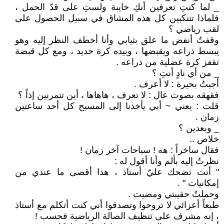
_ لما كنتِ تعرفين أنكِ خايبة ولستِ على قدّ الحمل ،
فلماذا تتنكبين كل هذه المشاق في سبيل الحصول على
لقب رياضي ؟
وقفتُ أنفض ما علق بثيابي وأنا أخطف النظر إليه وهو
يبسط ذراعه ويقبضها ، وبيده كرة حديد ، ومع كل قبضة
تقفز كرة عضلية من ذراعه .
_ من أي نادٍ أنتِ ؟
أجبتُ بحيرة : لا أعرف .
فقهقه بصوت عال : لا تعرف ، هاهاها ، أين تتمرنين إذاً ؟
قلت : يعني ~ أبي يأخذنا إلى المسبح كل أحد ساعتين
زمان .
_ وبعدين ؟
خلاص ..
فقال ساخراً : هه ! سباحات آخر زمان !
نظرتُ إليه بألم وأنا أقول له :
" أنت تضحك عليّ أستاذ ، هذا أقصى ما عندي من
إمكانيات " .
وحملتُ حقيبتي ومضيت .
طبعاً أعزائي لا تروحوا وتصدقوا أني كنت أتكلم مع أستاذ
، إنه مشرف على تنظيف الصالة الرياضية فحسب !