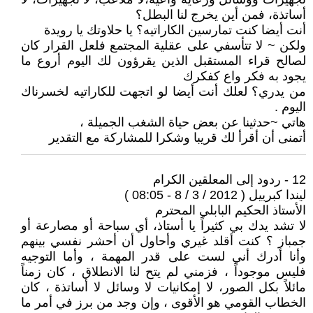
أساتذة، فمن أين يخرج لنا البطل؟
أنت أيضا كنت تمارسين الكاراتيه؟ يا حلاوتك يا رويدة
ولكن ~ لا تتأسفي على عقلية المجتمع فلعل القرار كان
لصالح قراء المستقبل الذين يقرؤون لك اليوم أروع ما
يجود به فكر واع كفكرك
من يدري؟ لعلك أنت أيضا لو اتجهت للكاراتيه لخسرناك
اليوم .
هاتي ~حدثينا عن بعض حياة الشغب الجميلة ،
أتمنى أن أقرأ لك قريبا وشكرا للمشاركة مع التقدير
12 - ردود إلى المعلقين الكرام
ليندا كبرييل ( 2012 / 3 / 8 - 08:05 )
الأستاذ الحكيم البابلي المحترم
لا تشد يدك بي كثيراً يا أستاذ، أي سباحة أو مصارعة أو
جمباز ؟ كنت أقلد غيري وأحاول أن أحشر نفسي بينهم
وأنا أدرك أني لست على قدر المهمة ، وأما التوجيه
فليس موجوداً ، فزمني لم يتح لنا الانطلاق ، كان زمناً
مائلاً بكل الصور، لا إمكانيات لا وسائل لا أساتذة ، كان
الخطاب القومي هو الأقوى ، وإن وجد من برز في أمر ما