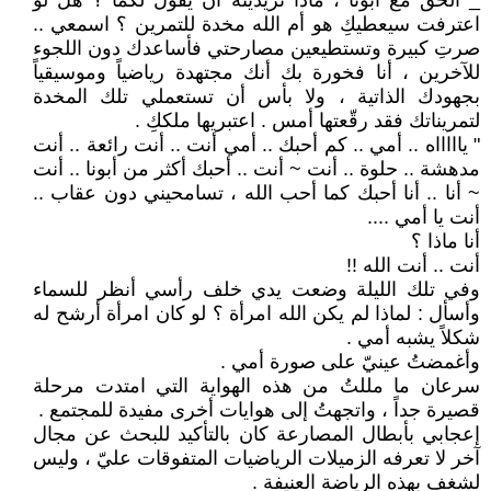
_ الحق مع أبونا ، ماذا تريدينه أن يقول لكما ؟ هل لو
اعترفت سيعطيكِ هو أم الله مخدة للتمرين ؟ اسمعي ..
صرتِ كبيرة وتستطيعين مصارحتي فأساعدك دون اللجوء
للآخرين ، أنا فخورة بك أنك مجتهدة رياضياً وموسيقياً
بجهودك الذاتية ، ولا بأس أن تستعملي تلك المخدة
لتمريناتك فقد رقّعتها أمس . اعتبريها ملككِ .
" ياااااه .. أمي .. كم أحبك .. أمي أنت .. أنت رائعة .. أنت
مدهشة .. حلوة .. أنت ~ أنت .. أحبك أكثر من أبونا .. أنت
~ أنا .. أنا أحبك كما أحب الله ، تسامحيني دون عقاب ..
أنت يا أمي ....
أنا ماذا ؟
أنت .. أنت الله !!
وفي تلك الليلة وضعت يدي خلف رأسي أنظر للسماء
وأسأل : لماذا لم يكن الله امرأة ؟ لو كان امرأة أرشح له
شكلاً يشبه أمي .
وأغمضتُ عينيّ على صورة أمي .
سرعان ما مللتُ من هذه الهواية التي امتدت مرحلة
قصيرة جداً ، واتجهتُ إلى هوايات أخرى مفيدة للمجتمع .
إعجابي بأبطال المصارعة كان بالتأكيد للبحث عن مجال
آخر لا تعرفه الزميلات الرياضيات المتفوقات عليّ ، وليس
لشغف بهذه الرياضة العنيفة .