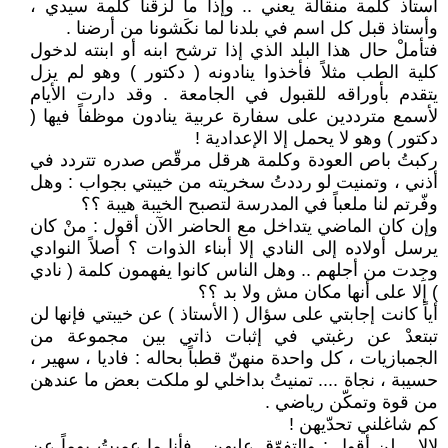
أستاذ كلمة منقالة يعني .. وإذا ما لزقنا كلمة سيدي ،
وأستاذ قبل كل اسم في بلدنا لما نكَشونا من أرضنا .
فتأملْ حال هذا البلد الذي إذا ترشح ابنه أو ابنته لدخول
كلية الطب مثلاً فأخذوا ينادونه ( دكتور ) وهو لم يزل
يتقدم بأوراقه للقبول في الجامعة . وقد دارت الأيام
لأسمع مترددين على سفارة عربية ينادون موظفاً فيها (
دكتور ) وهو لا يحمل إلا الإعدادية !
ركبتُ باص العودة وكلمة هرقل مرقّص صدره تتردد في
أذني ، وتمنيت لو رددتُ سخريته من خيبتي بجواب : وهل
وفّرتم لنا ملعباً في المدرسة لتصبح الخيبة هيبة ؟؟
وإن كان الماضي يتداخل مع الحاضر الآن أقول : منْ كان
يرسل أولاده إلى النادي إلا أبناء الذوات ؟ أصلاً النوادي
وجِدت من أجلهم .. وهل الناس كانوا يفهمون كلمة ( نادي
) إلا على أنها مكان مش ولا بد ؟؟
أياً كانت إجابتي على سؤال ( الأستاذ ) عن خيبتي فإنها لن
تبتعدْ عن رغبتي في إثبات ذاتي بين مجموعة من
الجمبازيات ، كل واحدة منهنّ قطباً بحاله : فاديا ، سهير ،
حسيبة ، نجاة .... تمنيتُ بداخلي لو ملكت بعض ما عندهن
من قوة وتمكّن رياضي .
كم شاغلني تحدّيهن !
لالا .. لن أقول : والتفوّق عليهن . فأنا ما عميتُ يوماً عن