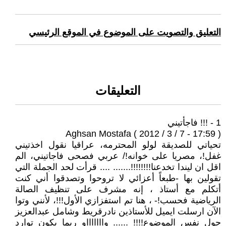
التعليق والتصويت على الموضوع في الموقع الرئيسي
التعليقات
1 - !!! فاجأتيني
Aghsan Mostafa ( 2012 / 3 / 7 - 17:59 )
تحياتي للصديقة لولو المحترمه، عراقيا نقول اخذتيني
غفل!، مصريا على خوانه!/ عربي فصحى فاجاتيني، الم
اقل ان ليندا تخدعنا!!!!!!!!....... .... قرأت لحد الجملة التي
تقولين بها -طبعاً أعزائي لا تروحوا وتصدقوا أني كنت
أتكلم مع أستاذ ، إنه مشرف على تنظيف الصالة
الرياضية فحسب!- ، هنا تم استفزازي الأول!!!، لأنني وتوا
الآن ارسلت ايميل للأستاذين نادرقريط وشامل عبدالعزيز
حول نفس الموضوع!!!! ...... واااااااو ربما يكون توارد