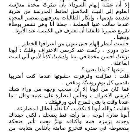
إلا أن عمْلة إلهام السوداء بأن طيّرتْ مخدة مدرّسة
العلوم إلى البيت الملاصق لحائط المدرسة من ضربة
شديدة بقدمها ، وإنكار الطالبات معرفتهن بمصير المخدة
عندما سألت عنها المعلمة ، جعلنا أنا وهي نشعر بوطأة
تقريع ضميرنا فاتفقنا أن نعترف في الكنيسة عند الأبونا .
وذهبنا .
جلست أنتظر إلهام حتى تنتهي من اعترافها الخطير .
حان دوري . ركعت عند كرسي الاعتراف وقلتُ : أبونا
نزعتُ أحسن مخدة في بيتنا وادعيتُ كذباً لأمي أني لست
الفاعلة .
_ نزعتِها ؟ ماذا يعني ؟
قلت : تمزّقت وفرفرت حشوتها عندما كنت أضربها
بقدمي كل يوم روسيّة ومقص ..
فما كان من أبونا إلا أن سحب وجهه من وراء شبك
كرسي الاعتراف ، وجلّس النظارة على عينيه وقال : ما
عندنا وقت يا بنتي للمزح أنتِ ورفيقتك .
فقلت : والله أبونا لا نكذب ، كنا نقلّد أبطال المصارعة .
أبونا صارم الوجه ، ما رأيته قط يضحك ، لكني حينذاك
وجدته يزمزم فمه وأكتافه تهتزّ تحت تأثير ضحكة
مضغوطة في صدره فتخرج صامتة بأنفاس متتابعة من