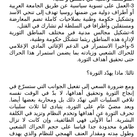
3-العمل على تسوية سياسية عن طريق الجامعة العربية
أو أطراف دولية من ضمنها روسيا تهدف إلى تنحي الأسد
وتشكيل حكومة وطنية بصلاحيات كاملة تضم المعارضة
ومستقلين وأطرافا في السلطة لم تشارك في القتل،
4-تشكيل مجالس مدنية في مختلف المناطق الثورية
لإدارة هذه المناطق ريثما تتشكّل حكومة وطنية،
5-وأخيرا الاستمرار في الدعم الإغاثي المادي الإعلامي
للحراك الشعبي وزيادته بما يضمن استمرار هذا الحراك
حتى تحقيق أهداف الثورة.
ثالثا: ماذا يهدّد الثورة؟
ومع ضرورة السعي إلى تفعيل الجوانب التي ستسرّع في
إنجاح الثورة وتحقيق أهدافها، لا بدّ في الوقت نفسه
تلافي السلبيات التي تهدّد ذلك بل ومحاربة بعضها أيضا.
وبعد مضيّ عام على الثورة، يتبادى لنا ثلاث سلبيات
تحرف الثورة عن أهدافها وتخدم النظام وتزيد في الكلفة
البشرية. أما الأولى فهي الطائفية، وإن كانت لا تزال
ظاهرة محدودة جدا قياسا على حجم الحراك الشعبي
وطول مدته ومقدار العنف الهمجي للنظام والذي يهدف