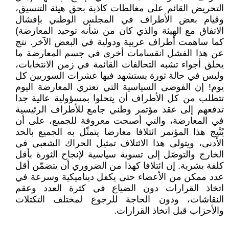
التحريض القائم على مغالطات كاذبة بحق هيئة التنسيق،
وقيام بعض الأطراف في المجلس الوطني بإفشال
الاتفاق مع الهيئة والذي كان من شأنه توحيد المعارضة)
كما ساهمت أطراف عربية ودولية في البعض الآخر. نتج
عن هذا الفشل انقسامات أخرى في جسم المعارضة ما
يخلق أجواء تشبه التحالفات القائمة في زمن الانتخابات،
وليس في حالة ثورة يستشهد فيها عشرات السوريين كل
يوم! إن الفوضى السياسية التي تعتري المعارضة اليوم
تتطلب من كل الأطراف أن يتحلوا بمسؤولية عالية جدا
تدفعهم إلى عقد مؤتمر وطني جامع للأطراف الرئيسية
في المعارضة، والتي أصبحت معروفة للجميع، على أن
يُنْتِج هذا المؤتمر ائتلافا معارضا يتمثّل به الجميع بالحد
الأدنى، ويتولى هذا الائتلاف تمثيل الحراك الشعبي في
الخارج والتوصّل إلى تسوية سياسية لإنجاح الثورة بأقل
كلفة بشرية. إن ائتلافا كهذا من الضروري أن يتضمّن أقل
عدد ممكن من الأعضاء حتى يكفل ديناميكية وسرعة في
اتخاذ القرارات دون الضياع في كثرة العدد وعقم
النقاشات، ودون الحاجة للرجوع لمختلف التكتلات
والأحزاب قبل اتخاذ القرارات.