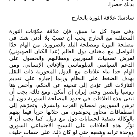
بذلك حصرا.
سادسا: علاقة الثورة بالخارج
وفي ضوء كل ما سبق، فإن علاقة مكوّنات الثورة
المختلفة مع الخارج يجب أن تصبّ بلا أدنى شك في
مصلحة الثورة ومصلحة البلد بالضرورة. من الهام جدّا
التواصل مع مختلف دول العالم (عدا الكيان الصهيوني)
لعرض تضحيات السوريين ومطالبهم والحصول على
الدعم السياسي الدبلوماسي والإغاثي الإنساني. ومن
الهام جدا بناء علاقات مع الدول المحورية ذات الثقل
بهدف الضغط على النظام وربما إجباره على تقديم
التنازلات التي تؤدي إلى تنحيته عن الحكم، وأخص هنا
روسيا والصين وحتى إيران إن أمكن. ومع ذلك، يجب أن
تبقى هذه العلاقات في حدود المصلحة السورية دون أن
ترهن السوريين لمصالح الغرب والشرق، وتجرّهم إلى
اصطفافات محاور يخوضون من خلالها حربا فيما بينهم
بالوكالة تصفية لحسابات دول مع دول. كما يجب أن لا
تؤثّر هذه العلاقات على النسيج الاجتماعي السوري
ووحدة ترابه وشعبه حتى لو كان ذلك على حساب حليف