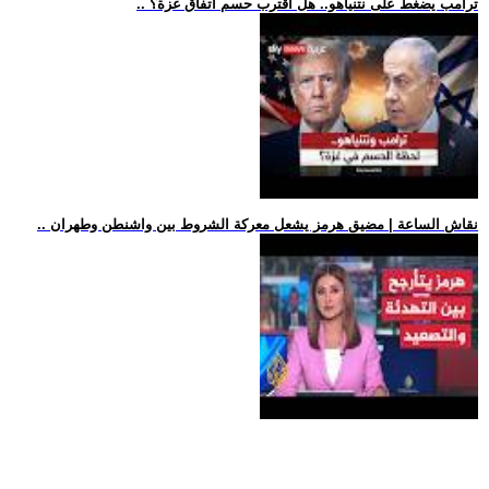
.. ترامب يضغط على نتنياهو.. هل اقترب حسم اتفاق غزة؟
.. نقاش الساعة | مضيق هرمز يشعل معركة الشروط بين واشنطن وطهران