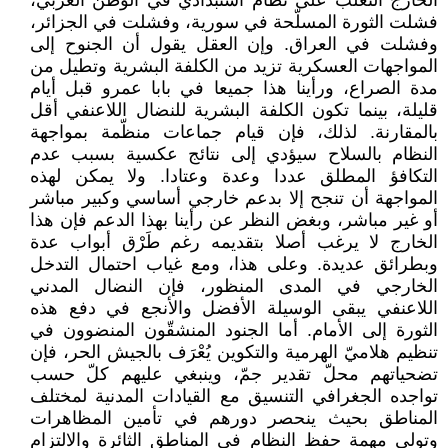
الخارج التغلّب على نظام استبدادي في الوطن العربي،
فشلت الثورة المسلّحة في سورية، وفشلت في الجزائر،
وفشلت في العراق. وإن العقل يقول أن الجنوح إلى
المواجهات العسكرية تزيد من الكلفة البشرية وتطيل من
مدة الصراع، ورأينا هذا جميعا في بابا عمرو قبل أيام
قليلة، بينما تكون الكلفة البشرية للنضال اللاعنفي أقل
بالمقارنة. لذلك، فإن قيام جماعات منظّمة بمواجهة
النظام بالسلاح سيؤدي إلى نتائج عكسية بسبب عدم
التكافؤ المطلق عددا وعدة وعتادا. ولا يمكن لهذه
المواجهة أن تنجح إلا بدعم خارجي أساسي وكبير مباشر
أو غير مباشر، وبغض النظر عن رأينا بهذا الدعم فإن هذا
الخارج لا يرغب أصلا بتقديمه رغم طَرْق أبواب عدة
وبطرائق عديدة. وعلى هذا، ومع غياب احتمال التدخل
الخارجي في المدى المنظور، فإن النضال المدني
اللاعنفي يبقى الوسيلة الأفضل والأنجع في دفع هذه
الثورة إلى الأمام. أما الجنود المنشقّون المنضوون في
تنظيم هلاميّ الهرمية والتكوين يُعْرَف بالجيش الحر، فإن
تضحياتهم محلّ تقدير جمّ، وينبغي عليهم كلّ حسب
تواجده الجغرافي التنسيق مع القيادات المدنية لمختلف
المناطق بحيث ينحصر دورهم في تأمين المظاهرات
وتولي مهمة حفظ النظام في المناطق الثائرة والالتزام