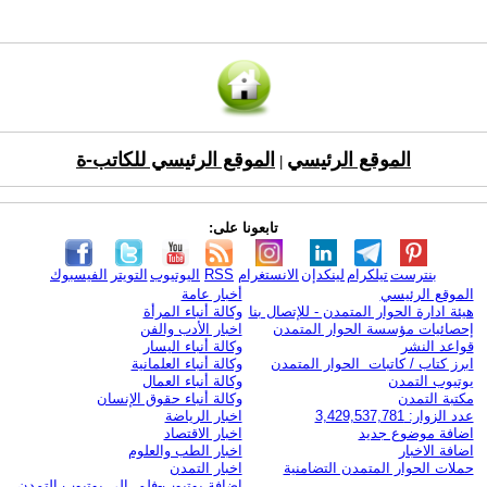
الموقع الرئيسي
الموقع الرئيسي للكاتب-ة
|
تابعونا على:
بنترست
تيلكرام
لينكدإن
الانستغرام
RSS
اليوتيوب
التويتر
الفيسبوك
الموقع الرئيسي
أخبار عامة
هيئة ادارة الحوار المتمدن - للإتصال بنا
وكالة أنباء المرأة
إحصائيات مؤسسة الحوار المتمدن
اخبار الأدب والفن
قواعد النشر
وكالة أنباء اليسار
ابرز كتاب / كاتبات الحوار المتمدن
وكالة أنباء العلمانية
يوتيوب التمدن
وكالة أنباء العمال
مكتبة التمدن
وكالة أنباء حقوق الإنسان
عدد الزوار: 3,429,537,781
اخبار الرياضة
اضافة موضوع جديد
اخبار الاقتصاد
اضافة الاخبار
اخبار الطب والعلوم
حملات الحوار المتمدن التضامنية
اخبار التمدن
إضافة يوتيوب-فلم إلى يوتيوب التمدن