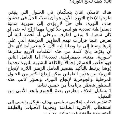
ثانيا: كيف تنجح الثورة؟
هناك عاملان اثنان يتحكّمان في الحلول التي ينبغي
طرحها لإنجاح الثورة. الأول هو أن يصبّ الحلّ في تحقيق
هدف الثورة، فأي حلّ لا يؤدي إلى سورية مدنية
ديمقراطية تعددية هو ليس حلّا ثوريا مهما رُوِّج له حتى لو
كان شعبيا. لا ينبغي لظرف مرحلي أو لحظة آنية أن
تفرض علينا قرارات تهدم العناوين العريضة التي على
إثرها وصلنا إلى ما وصلنا إليه الآن. لا ينبغي أبدا لأي حلّ
أن يفرّط بأيّ كلمة من هذه الكلمات الأربع مقترنة:
"سورية، مدنية، ديمقراطية، تعددية"! أما العامل الثاني
فهو خفْض الخسائر إجمالا والكلفة البشرية للثورة تحديدا
(وهذا يرتبط بالتأكيد بتقصير العامل الزمني اللازم لإنجاح
الثورة). بين هذين العاملين يمكن إبداع الكثير من الحلول
المرحلية والجوهرية لإنجاح الثورة، وتصوّر كاتب هذه
السطور يتضمّن برنامجاً من خمس نقاط:
1-تشكيل ائتلاف معارض يضمّ الجميع بالحد الأدنى من
التمثيل،
2-تقديم خطاب إعلامي سياسي يهدف بشكل رئيسي إلى
استقطاب الأكثرية الصامتة وتحديدا الأقليات والطبقة
المتوسطة والغنية في دمشق وحلب،