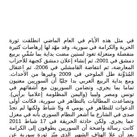
في مثل هذه الأيام في العام الماضي انطلقت ثورة
الحرية والكرامة في سورية، وقد مهّد لها إرهاصات كثيرة
منفصلة ومنعزلة تعود لسنين مضت بداية بما سُمِّي بربيع
دمشق في 2001، ثم إنشاء إعلان دمشق كجبهة للأحزاب
المعارضة، ثم انتفاضة القامشلي في 2006، ثم اعتقال
المُدَوِّنة طل الملوحي في 2009 وغيرها من الأحداث.
ومع بداية الربيع العربي بدا جليّا أن السوريين معنيون
تماما بما يجري، وتضامن السوريون مع أشقائهم في
تونس ومصر وليبيا (واليمن المظلومة إعلاميا برأيي).
وتصاعدت المطالبات بالتظاهر في سورية، فكانت أولى
الدعوات للتظاهر في يومي 4 و5 شباط ولكنها لم تجدْ
صدى في الشارع ما أشعر النظام السوري بأنه في معزل
عما يجري. ولكن حادثة الحريقة في 17 شباط 2011
كانت رسالة واضحة أن السوريين يطوقون إلى الكرامة
بعد أن علا الهتاف الشهير الذي ميّز ثورة سورية عن