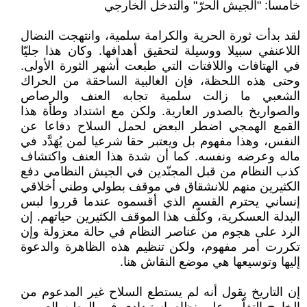
خامسا: "الجيش الحرّ" والتدخل الخارجي
لقد بدأت ثورة الحرية والكرامة سلمية، وانتهجت النضال
اللاعنفي سبيلا ووسيلة لتحقيق أهدافها. وكان هذا جليّا
في الهتافات واللافتات التي طبعت أشهر الثورة الأولى.
وحتى هذه اللحظة، فإن الغالبية الساحقة من الحراك
الشعبي ما زالت سلمية تجابه العنف والرصاص
والصواريخ بالصدور العارية. ولكن مع اشتداد وطأة هذا
القمع الهمجي اضطر البعض لحمل السلاح دفاعا عن
النفس، وهذا مفهوم بل ويعتبر حقا شرعيا لمن يُهَدَّد في
ماله وعرضه ونفسه. كما أن شدة هذا العنف واكتشاف
كذب النظام من قبل المجنّدين في الجيش النظامي دفع
الكثيرين منهم للانشقاق في موقف بطولي وطني أخلاقي
إنساني يحترم القسم الذي أقسموه عندما قرروا لبس
البدلة العسكرية، وكلّف هذا الموقف الكثيرين حياتهم. إن
الرد على هجوم من عناصر النظام في حالة معزولة وإن
تكررت أمر مفهوم، ولكن تنظيم هذه الظاهرة والدعوة
إليها وتوسيعها هي موضع النقاش هنا.
إن التاريخ يقول أنه لم يستطع السلاح غير المدعوم من