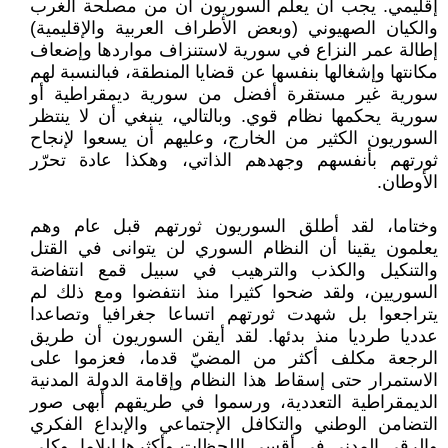
إقليمي. يجب أن يعلم السوريون أن من مصلحة الغرب
والكيان الصهيوني (وبعض الأطراف العربية والإقليمية)
إطالة عمر النزاع في سورية لاستنزاف مواردها وإضعاف
مكانتها وإشغالها بنفسها عن قضايا المنطقة، فبالنسبة لهم
سورية غير مستقرة أفضل من سورية ديمقراطية أو
سورية يحكمها نظام قوي. وبالتالي، ينبغي أن لا ينتظر
السوريون الكثير من الخارج، وعليهم أن يسعوا لإنجاح
ثورتهم بأنفسهم وجهدهم الذاتي، وهكذا عادة تحرّر
الأوطان.
وختاما، لقد أطلق السوريون ثورتهم قبل عام وهم
يعلمون يقينا أن النظام السوري لن يتوانى في القتل
والتنكيل والكذب والترهيب في سبيل قمع انتفاضة
السوريين، ولقد ضحوا كثيرا منذ انتفضوا ومع ذلك لم
يتراجعوا بل شهدت ثورتهم اتساعا جغرافيا وتصاعدا
عدديا طرديا منذ بدئها. لقد أيقن السوريون أن طريق
الرجعة مكلف أكثر من المضيّ قدما، فعزموا على
الاستمرار حتى إسقاط هذا النظام وإقامة الدولة المدنية
الديمقراطية التعددية، ورسموا في طريقهم أبهى صور
التضامن الوطني والتكافل الإجتماعي والإبداع الفكري
والرقي المدني في أقسى اللحظات وأكثرها إيلاما. وكلي