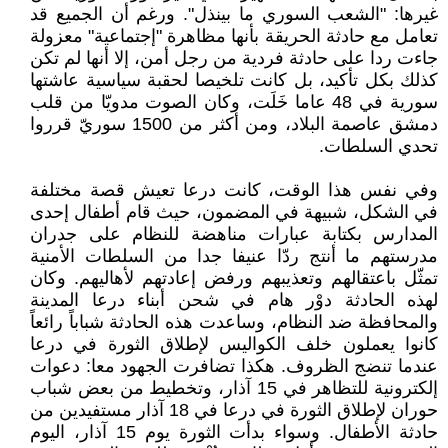
غيرها: "الشعب السوري ما بينذل". ورغم أن الجميع قد
تعامل مع حادثة الحريقة بأنها مظاهرة "إجتماعية" معزولة
جاءت ردا على حادثة فردية من رجل أمن، إلا أنها لم تكن
كذلك بكل تأكيد، بل كانت تلخيصا لحقبة سياسية عاشتها
سورية في 48 عاما خَلَت، وكان الصوت مدويّا من قلب
دمشق عاصمة البلاد، ومن أكثر من 1500 سوريّ قرروا
تحدي السلطات.
وفي نفس هذا الوقت، كانت درعا تعيش قصة مختلفة
في الشكل، شبيهة في المضمون، حيث قام أطفال إحدى
المدارس بكتابة عبارات مناهضة للنظام على جدران
مدرستهم ما أنتج ردّا عنيفا جدا من السلطات الأمنية
تمثّل باعتقالهم وتعذيبهم ورفض إعادتهم لأهاليهم. وكان
لهذه الحادثة دوْر هام في شحن أبناء درعا المدينة
والمحافظة ضد النظام، وساعدت هذه الحادثة شباباً رائعاً
كانوا يعملون خلف الكواليس لإطلاق الثورة في درعا
عندما تنضج الظروف. هكذا تضافرت الجهود معا: دعوات
إلكترونية للتظاهر في 15 آذار، وتخطيط من بعض شباب
حوران لإطلاق الثورة في درعا في 18 آذار مستفيدين من
حادثة الأطفال. وسواء بدأت الثورة يوم 15 آذار، اليوم