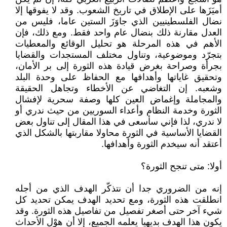
أميَزَها على الإطلاق في تاريخ الشعوب. وقد لا يفوقها إلا
نضال الفلسطينيين الذي جاوَزَ الستين عاما، فليس من
العدل مقارنة ذلك بنضال عام واحد فقط. ومع ذلك، فإن
الأهم في هذه المرحلة هو تحليل الوقائع والمعطيات
بتجرّد وموضوعية، وتناول مختلف المستجدات والقضايا
بجرأة وصراحة بغرض قيادة هذه الثورة إلى بر الأمان،
وتحقيق غاياتها وأهدافها مع الحفاظ على وحدة البلد
وشعبه. إن التغاضي عن الأخطاء وتجاهل الحقيقة
والمجاملة وإغماض العين كلها وصفة سحرية لإفشال
الثورة وخدمة النظام وأعداء السوريين من حيث ندري أو
لا ندري، لذا فإني سأسعى في هذا المقال إلى تناول بعض
القضايا الأساسية في الثورة محاولا مقاربتها بالشكل الذي
أعتقد أنه سيخدم الثورة وأهدافها.
أولا: متى تنجح الثورة؟
إنه من الضروري جدا أن نتذكّر الهدف الذي من أجله
انطلقت هذه الثورة، ومع تحديد الهدف يمكن تحديد كل
شيء آخر حتى أصغر تفصيل من تفاصيل هذه الثورة. وقد
يكون هذا الهدف بديهيا يعلمه الجميع، إلا أن هوْل الأحداث