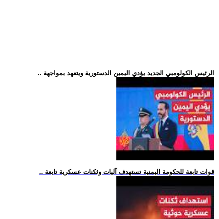
.. الرئيس الكولومبي الجديد يؤدي اليمين الدستورية ويتعهد بمواجهة
.. قوات تابعة للحكومة اليمنية تستهدف آليات وثكنات عسكرية تابعة