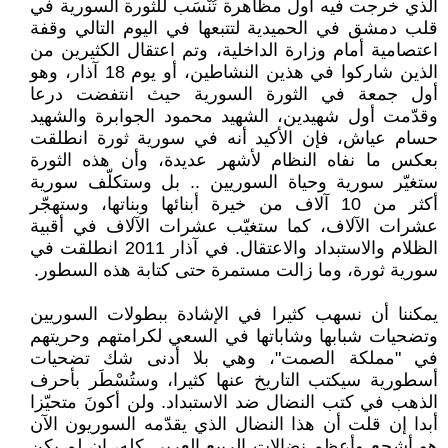
الذي خرجت فيه أول مظاهرة تُنْسَب للثورة السورية في
قلب دمشق في الحميدية لتتبعها في اليوم التالي وقفة
اعتصامية أمام وزارة الداخلية، وتم اعتقال الكثيرين من
الذين شاركوا في هذين النشاطين، أو يوم 18 آذار، وهو
أول جمعة في الثورة السورية حيث انتفضت درعا
وقدّمت أول شهيدين، الشهيد محمود الجوابرة والشهيد
حسام عياش، فإن الأكيد أنه في سورية ثورة انطلقت
بعكس ما نفاه النظام لأشهر عديدة، وأن هذه الثورة
ستغيّر سورية وحياة السوريين .. بل وستكلّف سورية
أكثر من 10 آلاف من خيرة أبنائها وبناتها، وستهجّر
عشرات الآلاف، كما ستغيّب عشرات الآلاف في أقبية
الظلام والاستبداد والاعتقال. في آذار 2011 انطلقت في
سورية ثورة، وما زالت مستمرة حتى كتابة هذه السطور.
يمكننا أن نسهب كثيرا في الإشادة ببطولات السوريين
وتضحيات شبابها وشاباتها في السعي لكرامتهم وحريتهم
في "مملكة الصمت"، وهي بلا أدنى شك تضحيات
أسطورية سيكتب التاريخ عنها كثيرا، وستُسْطَر بأحرف
الذهب في كتب النضال ضد الاستبداد. ولن أكونَ متحيّزا
أبدا إن قلت أن هذا النضال الذي يقدّمه السوريون الآن
هو أشجع وأعظم نضالات الربيع العربي كله، إن لم يكن