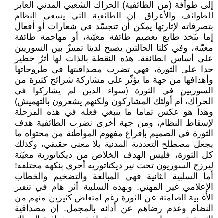
إلى طوأفة (من الطائفية) الحراك الشعبي المدني العابر
للطوائف والأعراق. إن الطائفية التي يسعى النظام
بتصرفاته لإثارتها يمكن أن تتجسّد في شعارات أو أفعال
إما تتّخذ طابع تعظيم طائفة معيّنة، أو مهاجمة طائفة
معيّنة، وفي كلتا الحالتين يصبح لدينا تمييزٌ بين السوريين
على أساس الطائفة. هذه النقطة بالذات لها أثرٌ خطير
جدا على الثورة، فهي تضرب مصداقيتها في طروحاتها
وأهدافها من جهة ما يؤثّر على مشاركة شرائح كثيرة من
السوريين في الثورة (سواء الذين لم يشاركوا في
الحراك، أم أولئك المشاركون ولكنهم يشعرون بالتهميش)
وهذا هو عكس تماما ما ينبغي فعله في هذه المرحلة
لإسقاط النظام، ومن جهة أخرى تضرب الطائفية هدف
الثورة في الصميم بإفراغ مفهوم المواطنة من محتواه ما
يجعل مصطلح التعددية المدنية بلا معنى حقيقي، وكذلك
كل الثورة، فليس الهدف الخلاص من ديكتاتورية معيّنة
ليرزح السوريون تحت نير ديكتاتورية أخرى بنكهة مختلفة!
أما السلبية الثانية فهي المبالغة والتضخيم والخطاب
الإعلامي غير المهني. ولهذه السلبية أثر هام في تنفير
الأغلبية الصامتة عن الثورة رغم امتعاض كثيرين منهم من
النظام وعدم رضاهم عن أدائه بالمجمل. إن مصداقية