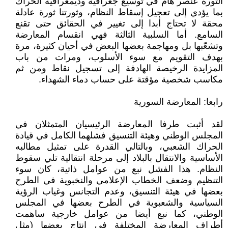
الثورة عنصر هام في توسيع جغرافية وديمغرافية الحراك
بما يؤدي إلى تعجيل إسقاط النظام، وثورتنا ثورة عادلة
محقة لا تحتاج أبدا إلى تغيير في الحقائق حتى تقنع
السامع. أما السلبية الثالثة فهي انقسام المعارضة
وتشعّبها بل ومهاجمة بعضها البعض في أحيان كثيرة، مرة
بهدف التقويم مع سوء الأسلوب، ومرات من باب
المزايدة الرخيصة الهادفة إلى تسجيل نقاط ومن ثم
مكاسب شخصية مؤقتة على حساب دماء الشهداء.
رابعا: المعارضة السورية
لقد أثبت طرفا المعارضة الرئيسيان المتمثلان في
المجلس الوطني وهيئة التنسيق فشلهما الكامل في قيادة
الحراك الشعبي، وبالتالي القدرة على تمثيل مطالبه
الأساسية والانتقال بالبلاد إلى مرحلة انتقالية تلي سقوط
النظام. هذا الفشل نبع من عوامل ذاتية، كان سوء
التنظيم وضعف الخطاب الإعلامي والنخبوية في الطرح
بعضها في هيئة التنسيق، وعدم التجانس وغياب الرؤية
السياسية والشعبوية في الطرح بعضها في المجلس
الوطني، كما نبع أيضا من عوامل خارجية ساهمت
أطراف المعارضة المختلفة في إنتاج بعضها (مثل