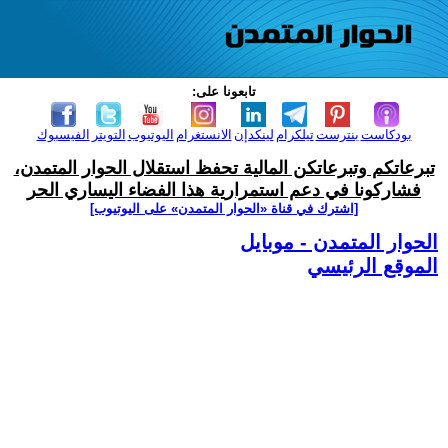
تابعونا على:
بودكاست
بنترست
تيلكرام
لينكدإن
الانستغرام
اليوتيوب
التويتر
الفيسبوك
تبرعاتكم وتبرعاتكن المالية تحفظ استقلال الحوار المتمدن،
فشاركونا في دعم استمرارية هذا الفضاء اليساري الحر
[اشترك في قناة ‫«الحوار المتمدن» على اليوتيوب]
الحوار المتمدن - موبايل
الموقع الرئيسي