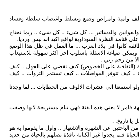
ر وتخلف وامية وامراض وقمع وتسلط واغتصاب سلطة وفساد
القوانين والدساتير ... كل شيء .. كل شيء .. ربما نحتاج
ى قتامة النظرة السوداوية لواقع اكيد انه ليس ورديا.
ئفة كانوا في بلاد العرب ... ما العمل في ظل هذا الوضع
 .. ويمكن صياغة الاسئلة باسلوب اخر اكثر سهولة للاستيعاب
لا من رحم ربي .
ة (الثقافية على الخصوص) كيف تقضي على الجهل .. كيف
 .. كيف تتوفر المواصلات .. كيف تستثمر الثروات .. كيف
 ولو استمعنا الى عشرات الالوف من الخطابات ... لما وجدنا
هة فامر لا يعني هذه الفئة فهي تنام مستريحة لانها وصفت
 يا تاريخ. .
 من الباحثين عن الشهرة والاشتهار .. واول ما يقوموا به هو
حياة فلم يجدوا غير الكتابة نافذة تصلهم بالحياة من جديد