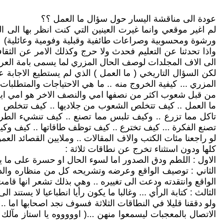
عودة الى مناقشة اليسار حول سؤال ما العمل ؟؟
لم اغير موقعي وانما غيرت العينين التي كنت انظر بها الى
ورشوة ومحسوبية وصراعات طائفية وقبلية وفومية وعائلية)
واذا تحدثنا عن التعليم فحدث ولا حرج وكذلك الامر عن الثقا
الى الاف المجلدات لوصف الحال المزري لما يسمى بامة العرب 
لكن السؤال التاريخي ( ما العمل ) الذي لم يستطيع الاجابة 
المزري ... كيفية الخروج منه .. ما هي الاحتياجات والمتطلبات
من قبل شعوب اكثر من نصفها امي والنصف الاخر هو امي ايضا ر
ما العمل .. كيف تتخلص الشعوب من جلاديها .. كيف تتخلص 
تاكل مما تزرع .. وكيف تلبس مما تصنع .. كيف تنشيء الطرق .
تصنع الفكرة ... كيف تخترع .. كيف توظف طاقاتها .. كيف وكي
لو راجعنا مئات الكتب والاف المقالات .. وملايين القصائد العم
كلها ودون استثناء تخرج عن نطاقات ثلاثة :
الاول : اللطم ودق الصدور اما لسوء الحال او حسرة على ما ي
الثاني : توصيف الواقع وعرضه وتشريحه كل من منظاره والدعوة
الواقع وانتقدته ودعت الى تغييره .. وهي بذلك تشعر انها قامت 
الثالث : كتابة الرأي ... وغالبا ما يكون رأيا انطباعيا لا يستند
ولو دققنا قليلا في النطاقات الثلاثة فسوف نجد اصحابها اما .. 
الاتصال بالمعجبات ليسمعوا منهن ...( اوووووه يا استاز مآلك 