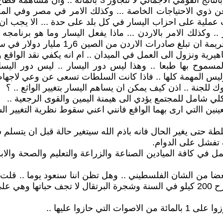
ن ذوي الاحتياجات الخاصة ... وكذلك الامر في مصر وفي المغ
عملية على احزاب اليسار في كل بلد على حدة ... الا يجب ان ي
وكذلك الامر بالاردن ... ماذا يفعل اليسار وما هو برنامجه 
هيرية ونزول الى العمل في الميدان .. ام انه يكفي نقد الواقع
المسموح بها طبعا .. وهذا ليس دور اليسار .. ليس دور ا
وليس المهمة كلها .. فاذا كانت السلطات تسعى عن وعي لاجهاض
ك للجنة .. اذن كيف يمكن ان يساهم اليسار بتغيير الواثع .. ؟
كلي شامل للمجتمع يؤدي الى هيمنة اليمين والقوى الرجعية ..
نين االتي ارى بهما الواقع فانني اعني سقوط نظرية التغيير الس
سلطة حتى يغير الحال فانه باذم الله سيتغير حالة قبل ان يتس
 تفشل على الدوام.
في كافة الميادين الصناعة والزراعة والتعليم والصحة والابدا
نسجل اختراعين .. ولدينا الاف المصانع .. وشجرة الزيتون تطرح 200 كيلو في السنة وشج
ازوا عليها ..