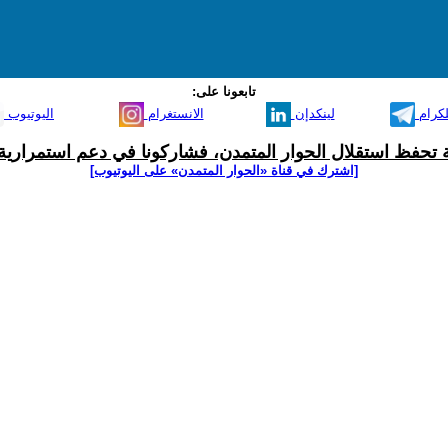
تابعونا على:
لكرام
لينكدإن
الانستغرام
اليوتيوب
ية تحفظ استقلال الحوار المتمدن، فشاركونا في دعم استمرارية 
[اشترك في قناة ‫«الحوار المتمدن» على اليوتيوب]