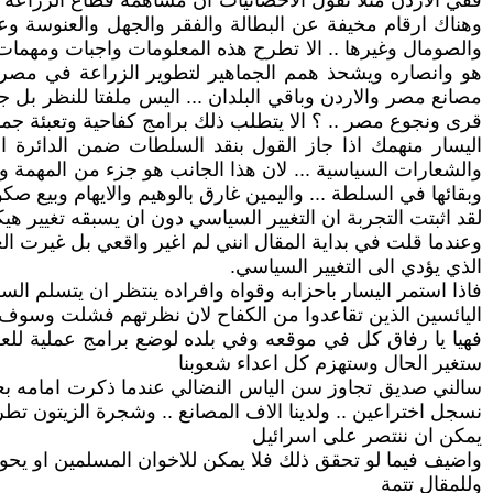
وهناك ارقام مخيفة عن البطالة والفقر والجهل والعنوسة وع
والصومال وغيرها .. الا تطرح هذه المعلومات واجبات ومهمات 
هو وانصاره ويشحذ همم الجماهير لتطوير الزراعة في مصر .. 
قرى ونجوع مصر .. ؟ الا يتطلب ذلك برامج كفاحية وتعبئة جما
اليسار منهمك اذا جاز القول بنقد السلطات ضمن الدائرة 
والشعارات السياسية ... لان هذا الجانب هو جزء من المهمة 
وبقائها في السلطة ... واليمين غارق بالوهيم والايهام وبيع صكو
لقد اثبتت التجربة ان التغيير السياسي دون ان يسبقه تغيير هي
وعندما قلت في بداية المقال انني لم اغير واقعي بل غيرت العي
الذي يؤدي الى التغيير السياسي.
فاذا استمر اليسار باحزابه وقواه وافراده ينتظر ان يتسلم ال
اليائسين الذين تقاعدوا من الكفاح لان نظرتهم فشلت وسوف
فهيا يا رفاق كل في موقعه وفي بلده لوضع برامج عملية للعمل 
ستغير الحال وستهزم كل اعداء شعوبنا
يمكن ان ننتصر على اسرائيل
واضيف فيما لو تحقق ذلك فلا يمكن للاخوان المسلمين او يحوزوا على 1 بالمائة من الاصوات التي ح
وللمقال تتمة