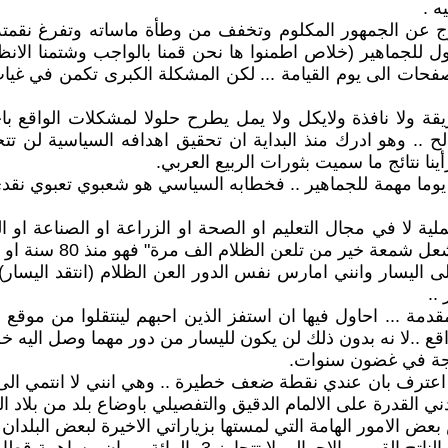
ه .
تفرج عن الجمهور المكلوم وتخفف من وطأة ماساته وتفرغ نقمته
للجماهير (خلاص اطمنوا ها نحن قمنا بالواجب وشتمنا الانظم
حات الى يوم القيامة ... لكن المشكلة الكبرى تكمن في غياب 
 ولا نافذة ولايكل ولا يمل يطرح حلولا لمشكلات الواقع باحا
الح .. وهو ادرك منذ البداية ان تحقيق اهدافه السياسية لن 
نا نتائج ما سميت بثورات الربيع العربي.
 يوما مهمة للجماهير .. فخطابه السياسي هو شعبوي تعبوي نقدي
ة لا في مجال التعليم او الصحة او الزراعة او الصناعة او الب
ظلام الف مرة" فهو منذ 80 سنة او يزيد وهو يلعن الظلام .. ولم يشعل شمعة.
ى اليسار وانني امارس نفس الدور العن الظلام (انتقد اليسار
..
مقدمة ... احاول فيها ان استفز الذين احبهم لينتقلوا من موقع 
ع ..لا نه بدون ذلك لن يكون لليسار من دور مهما وصل اليه خ
تيجة في غضون سنوات.
ترف بان عندي نقطة ضعف خطيرة .. وهي انني لا انتمي الى اي
 القدرة على الالمام الدقيق والتفصيلي باوضاع بلد من بلاد الع
عض الامور الهامة التي لمستها بزياراتي الاخيرة لبعض البلدان