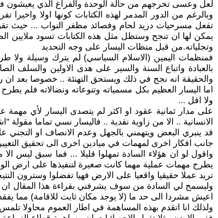
لعل وعسى تخرجهم من حالة الوحدة والفراغ الذي يعيشون في
وبالرغم من الدور المدمر لهذه الكتابات كونها اولا واخيرا 
تفعل مسرحيات دريد لحام وفصائد مظفر النواب ... حيث تقول 
يمكن لها ان تنجح وستظل مثل هذه الكتابات تسود ملايين الصف
وتجلياته.من قبل منظات اليسار على وجه التحديد
فمنظمات اليمين (الاسلام السياسي) لم يترك وسيلة ولا طريقة
بالعبادة واتباع السنة والسير على هدى الاولين والسلف الص
والحقيقة انه نجح في ذلك ويستحق التهنئة .. خصوصا بعد ان رأي
اما اليسار العظيم بكل مسمياته وتنوعاته ونضالاته فلم يطرح
ولا اقل ...
على مدار ثمانية عقود او اكثر لم يتصدى اليسار لأي مهمة عملي
الانسانية .. الا من زاوية نقدية .. فاليسار نسي تماما مقولة "اشعل شمعة خير من تلعن ال
قد ينبري البعض ويتهمني بالجهل وعدم الانصاف او التجني عل
جانب افكار اخرى لمهمات في ميادين اخرى الى تحقيق التغيير 
واقول لو ان هؤلاء السادة تمهلوا قليلا ... فما سبق ليس الا 
يطرح مهمات عملية مهما كانت صغيرة لتنفيذها على ارض الواق
تريد عملا حقيقيا واقعيا على الارض فهيا تفضلوا وسترون الن
وليسمح لي السادة من سوف يشرفني بقراءة هذا المقال ان اع
اعيش مشردا الى حد ما (لا يوجد مكان ثابت للاقامة) مما يفقدني
ولذلك انا اتقدم بهذه المساهمة في اطار العموم محاولا تلمس ب