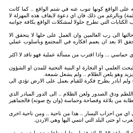
 على الواقع كونها تنوب عنه في شتم الواقع .. كما كانت
ة) وبالرغم من ذلك فان اي دعوة لايقاف هذه المهزلة لا
الكتابات التي تطرح حلولا لمشكلات الواقع بكافة جوانبه
لتها الى رب العالمين وان العمل على حلها لا يتحقق الا
تتحقق الا بعد ان يعمم افكاره في المجتمع وباسلوب عملي
 حماسي ... واذا اقترب من مسألة عملية فهو ناقد لا اكثر
حث العلمي او التجارة او البنية التحتية للمدن او الشؤون
) ولم ابادر بطرح فكرة للقيام بعمل على الارض تؤدي الى
اللطم ودق الصدور ولعن الظلام .. الى الدور المبادر الذي
طابة من بلاغة وفصاحة وحماسة (وان بح صوته) فالجماهير
 من احزاب اليسار .. هذا من ناحية .. ومن ناحية اخرى
رب او حتى البلد التي انتمي اليها وهي الاردن.