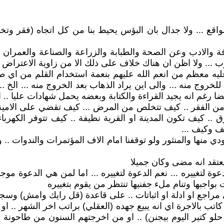
 الواقع ... ولا جدال بان البؤس يحيط بنا من كل اتجاه (فق
فة والادب وعن الصحة والطبابة والزراعة والصناعة والعمران و
... ولا اظن ان هناك خلاف على ذلك الا من زاوية الاعتراض عل
عليه معظم من انعم الله عليهم بنعمة استخدام القلم من اي طا
 للخروج منه ... والى اين يراد الذهاب بعد الخروج منه ... الخ
غم انه يجيد القراءة والكتابة وبعضه يحمل شهادات عليا .. ا
من الفقر .. كيف تتخلص من المرض ... كيف تقضي على الامي
. كيف تكون المدينة او القرية نظيفة .. كيف تتوفر الكهرباء
ف وكيف ...
ودي منها والمنثور ولو توقفنا امام الاف المؤتمرات والندوات ..
عتقد انه مضى وكان جميلا
 لتغييره ... نعم الدعوة لتغييره ... اما لمن هي الدعوة موج
بواجبها وتنام ملء جفنيها تنتظر من يقوم بتغييره
 الى مراجع او ادلة او اثباتات .. على قاعدة (قل رايك وامش) وسجل
كاتب بالاجرة اي انه يبيع جهده (العقلي) براتب اخر الشهر .. او
حلو كتير اليوم بيجنن) .. او من اخرجتهم السنون من طاحونة ال