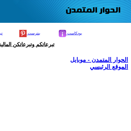
بودكاست
بنترست
تي
تبرعاتكم وتبرعاتكن المال
الحوار المتمدن - موبايل
الموقع الرئيسي