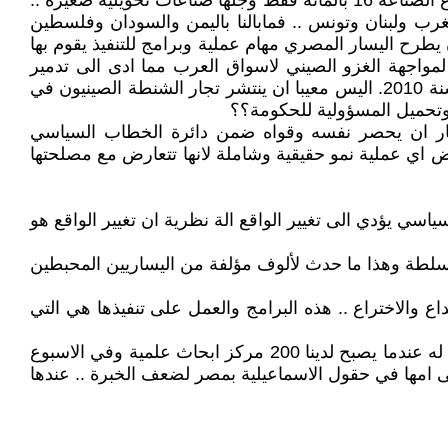
ففي الاردن مثلا تقول الاحصائيات ان مساهمة قطاع الزراعة بالناتج القومي الاجمالي لا تتجاوز 3 بالمائة .. وان مساهمة قطاع الصناعة 16 بالمائة فقط وجلها صناعات تحويلية صغيرة ..
رب ولبنان وتونس .. فمابالنا باليمن والسودان وفلسطين
طرح اليسار المصري مهام عملية وبرامج للتنفيذ يقوم بها
لمواجهة الغزو الصيني لاسواق العرب مما ادى الى تدمير
مصانع مصر والاردن وباقي البلدان ... اليس ملفتا للنظر بل جريمة ان تبلغ صادرات الاردن من الصين 6ر1 مليار دولار في سنة 2010. اليس معيبا ان ينتشر تجار الشنطة الصينيون في
 وتحميل المسؤولية للحكومة؟؟
ليسار ان يحصر نفسه وقواه ضمن دائرة الخطاب السياسي
 اي عملية نمو حقيقية وشاملة لانها تتعارض مع مصلحتها
ياسي يؤدي الى تغيير الواقع الة نظرية ان تغيير الواقع هو
لم سلطة وهذا ما حدث لألوف مؤلفة من اليساريين المحبطين
ع والاختراع .. هذه البرامج والعمل على تنفيذها هي التي
سالني صديق تجاوز سن الياس النضالي عندما ذكرت امامه بعضا من الشان الفلسطيني .. وهل تظن اننا سنعود يوما .. قلت له عندما يصبح لدينا 200 مركز ابحاث علمية وفي الاسبوع
رة البرتقال لا تجف حباتها وهي على امها في حقول الاسماعيلية بمصر لضعف الخبرة .. عندها