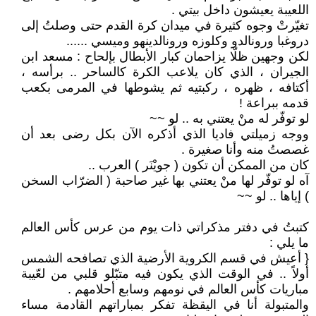
اللعيبة يعيشون داخل بيتي .
تغيّرتْ وجوه كثيرة في ميدان كرة القدم حتى وصلتُ إلى
دروغبا ورونالدو وكلوزه ورونالدينهو وميسي ......
لكن وجهين ظلّا يزاحمان كبار الأبطال بإلحاح : مسعد ابن
الجيران ، الذي كان يلاعب الكرة كالساحر .. برأسه ،
أكتافه ، ظهره ، ركبتيه ثم يشوطها في المرمى بكعب
قدمه ببراعة !
لو توفّر له منْ يعتني به .. لو ~~
ووجه زميلتي فاديا الذي أذكره الآن بكل رضى بعد أن
غصصتُ منه وأنا صغيرة .
كان من الممكن أن تكون ( جويْنَر ) العرب ..
آه لو توفّر لها منْ يعتني بها غير صاحبة ( الضرّاب السخن
) إياها .. لو ~~
كتبتُ في دفتر مذكراتي ذات يوم من عرس كأس العالم
ما يلي :
{ أعيش في قسم الكروية الأرضية الذي تصافحه الشمس
أولاً .. في الوقت الذي يكون فيه متبّلو قلبي من لعّيبة
مباريات كأس العالم في نومهم وسابع أحلامهم .
والمتبولة أنا في اليقظة تفكر بمباراتهم القادمة مساء