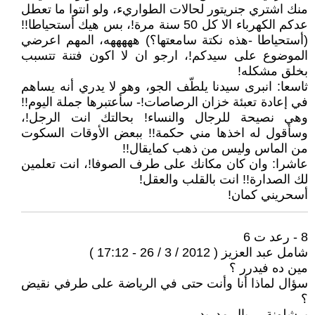
منك اشتري جنريتور لحالات الطواريء، ولو انتوا ما تعطل
عدكم الكهرباء الا كل 50 سنة مرة!، بس هيك أستحياطا!!
(أستحياطا -هذه نكتة سامعتها؟) هههههه، المهم اعرضي
الموضوع على سيدكم!، ارجو ان لا اكون فتنة تتسبب
بخلق مشكله!
ثاسعا: انبرى سيدنا يلطّف الجو، وهو لا يدري أنه يساهم
في إعادة تعبئة خزان الرصاصات!- سأعتبرها جملة اليوم!!
وهي نصيحة للرجال والنساء! بحالتك انت الرجل!،
وسأقول له اخذها مني حكمة!! ببعض الأوقات السكوت
من الماس وليس من ذهب كمايقال!!
عاشرا: وان كان مكانك على طرف الصوفا!، انت تعلمين
لك الصدارة!! انت بالقلب والعقل!
أسحريني كمان!
8 - رعد ت 6
شامل عبد العزيز ( 2012 / 3 / 26 - 17:12 )
مين ده فيدرر ؟
سؤال لماذا أنا وأنت حتى في الرياضة على طرفي نقيض
؟
برشلونة - ريال مدريد