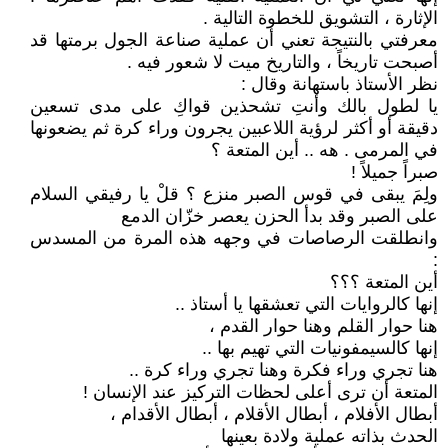
الإثارة ، التشويق للخطوة التالية .
معرفتي بالنتيجة تعني أن عملية صناعة الجول برمتها قد
أصبحت تاريخاً ، والتاريخ ميت لا شعور فيه .
نظر الأستاذ باستهانة وقال :
يا لطول بالك وأنتِ تشحذين قواكِ على مدى تسعين
دقيقة أو أكثر لرؤية اللاعبين يجرون وراء كرة ثم يضعونها
في المرمى . هه .. أين المتعة ؟
صبراً جميلاً !
ولِمَ يبقى في قوس الصبر منزع ؟ قلْ يا رفيقي السلام
على الصبر وقد بدأ الحزن يعصر خزّان الدمع
وانطلقت الرصاصات في وجهه هذه المرة من المسدس
:
أين المتعة ؟؟؟
إنها كالروايات التي تعشقها يا أستاذ ..
هنا حوار القلم وهنا حوار القدم ،
إنها كالسيمفونيات التي تهيم بها ..
هنا تجري وراء فكرة وهنا تجري وراء كرة ..
المتعة أن ترى أعلى لحظات التركيز عند الإنسان !
أبطال الأفلام ، أبطال الأقلام ، أبطال الأقدام ،
الحدث بذاته عملية ولادة بعينها