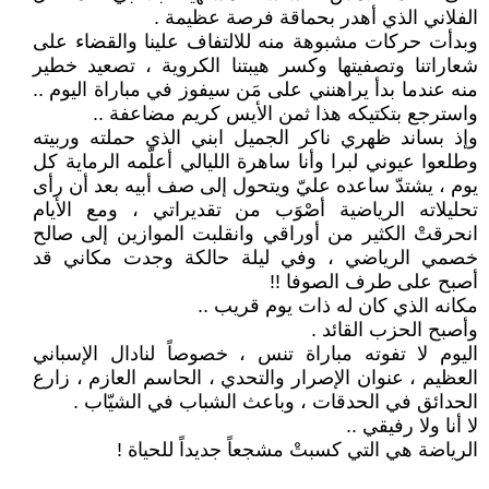
الفلاني الذي أهدر بحماقة فرصة عظيمة .
وبدأت حركات مشبوهة منه للالتفاف علينا والقضاء على
شعاراتنا وتصفيتها وكسر هيبتنا الكروية ، تصعيد خطير
منه عندما بدأ يراهنني على مَن سيفوز في مباراة اليوم ..
واسترجع بتكتيكه هذا ثمن الأيس كريم مضاعفة ..
وإذ بساند ظهري ناكر الجميل ابني الذي حملته وربيته
وطلعوا عيوني لبرا وأنا ساهرة الليالي أعلّمه الرماية كل
يوم ، يشتدّ ساعده عليّ ويتحول إلى صف أبيه بعد أن رأى
تحليلاته الرياضية أصْوَب من تقديراتي ، ومع الأيام
انحرقتْ الكثير من أوراقي وانقلبت الموازين إلى صالح
خصمي الرياضي ، وفي ليلة حالكة وجدت مكاني قد
أصبح على طرف الصوفا !!
مكانه الذي كان له ذات يوم قريب ..
وأصبح الحزب القائد .
اليوم لا تفوته مباراة تنس ، خصوصاً لنادال الإسباني
العظيم ، عنوان الإصرار والتحدي ، الحاسم العازم ، زارع
الحدائق في الحدقات ، وباعث الشباب في الشيّاب .
لا أنا ولا رفيقي ..
الرياضة هي التي كسبتْ مشجعاً جديداً للحياة !