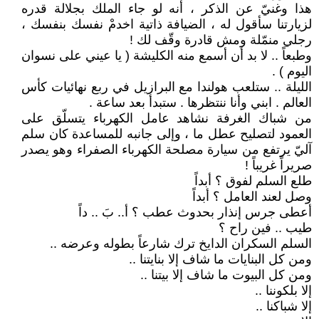
هذا وغنيّ عن الذكر ، أنه لو جاء الملك بجلالة قدره
لزيارتنا سأقول له ، الضيافة ذاتية اخدمْ نفسك بنفسك ،
رجلي منمّلة ومش قادرة وقّف لك !
وطبعاً .. لا بد أن أسمع منه الكليشة ( يا عيني على نسوان
اليوم ) .
الليلة .. ستلعب هولندا مع البرازيل في ربع نهائيات كأس
العالم . ابني وأنا ننتظرها . ستبدأ بعد ساعة .
من شباك الغرفة نشاهد عامل الكهرباء يتسلّق على
العمود لتصليح عطل ما ، وإلى جانبه للمساعدة كان سلم
آليّ يرتفع من سيارة مصلحة الكهرباء الصفراء وهو يصدر
صريراً غريباً !
طلع السلم لفوق ؟ أبداً
وصل لعند العامل ؟ أبداً
أعطى جرس إنذار بحدوث عطب ؟ أ.. بَ .. داً
طيب .. فين راح ؟
السلم السكران الدايخ ترك شارعاً بطوله وعرضه ..
ومن كل البنايات ما شاف إلا بنايتنا ..
ومن كل البيوت ما شاف إلا بيتنا ..
إلا بلكوننا ..
إلا شباكنا ..