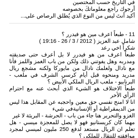
في التأريخ حسب المختصين
أرجوك راجع معلوماتكَ بخصوصه
أكيد أنتَ ليس من النوع الذي يُطلق الرصاص على...
11 - طبعاً اعرف مين هو فيدرر ؟
شامل عبد العزيز ( 2012 / 3 / 26 - 19:16 )
شكراً اخي رعد
طبعاً اعرف من هو فيدرر لا بل أعرف حتى صديقته
ومدربه وهل يفوتني ذلك ولكن من باب الغمز واللمز فأنا
مع نادال ولعلمك نادال من مايوركا ولكنه مشجع ريال
مدريد ومنحوه قبل أيام كرسي الشرف في ملعب -
البرنابيو - ملعب الريال الملكي الأبيض ؟
طبعاً الاختلاف هو الشيء الذي أبحث عنه مع احترام
الرأي الأخر
انا لا امنح نفسي حق معين واحجبه عن المقابل هذا ليس
من الديمقراطية أو الإنسانيةفي شيء
الغزو والتحرير هنا جاء من باب - الحرشة - البريئة لا غير
مهما كان كريستانيو فهو لا يصل للمعجزة ميسي - هل
تعلم ان الريال مستعد لدفع 250 مليون لميسي لمجرد
موافقته للنتقال للملكي ؟