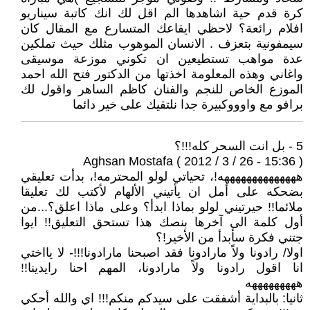
كرة قدم حية اشاهدها الم اقل لك انك كاتبة سيناريو
افلام رائعة؟ لاحظي ايقاعك المتسارع مع المقال كان
سيمفونية بتعزف . الانسان الموهوب مثلك حيث تملكين
عدة مواهب تستطيعين ان تكوني موزعة موسيقى
واغاني وهذه المعلومة اخذتها من الدكتور فتح الله احمد
الموزع الخاص للنجم والفنان كاظم الساهر واقول لك
برافو مع واوووكبيرة جدا نلتقيك على خير دائما
5 - بل انت السحر كله!!!؟
Aghsan Mostafa ( 2012 / 3 / 26 - 15:36 )
ههههههههههههههه!، تحياتي لولو المحترمه!، بدأت تعليقي
بضحكه على أمل ان يأتيني الألهام لأكتب لك تعليقا
ملائما!! حيرتيني لولو بماذا ابدأ؟ وعلى ماذا اعلق؟...من
أول كلمة الى آخرها بنصك هذا تستحق التعليق!! ايوا
جتني فكرة سأبدأ من الأخير!؟
اولا/ رادونا ولاً مارادونا فقد اصبحنا مارادونا!!!- لا يااختي
انا اقول رادونا ولاً مارادونا، المهم احنا رايدينا!!
هههههههههه
ثانيا: بالبداية أشفقت على سيدكم منكم!!! اي والله أحكي