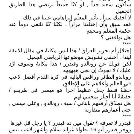
سأكون سعيد جداً , لو كنّا جميعاً نرتضي هذا الطريق
الجميل
لا اُخفيك سراً , تأثير المعلّم إبراهامي علينا في ذلك
فقد سبق وأن إختلفنا مراراً , لكنّنا كنّا نلتقي دوماً عند
حكمة المعلم ومحبتهِ
هل توافقني ؟
****
إحتلال أم تحرير العراق / هذا ليس مكانهُ في مقال الانيقة
ليندا , أخشى تشويش موضوعها الرياضي الجميل
لكن قولكَ عن رونالدو وفيدرر / هذا مكانهُ وسوف ارّد
عليك / لا نجوتُ إن نجى هههههه
رونالدو الطائر وراقص البالية في كرة القدم أفضل لاعب
في العالم وأغلاهم على الإطلاق
حظّهُ فقط جعل عظيماً آخراً هو ميسي في طريقهِ /
حقيقةً أنا أحتار بمحبتي لهم
هل تصدّق أرفقهم بابنائي / سيف رونالدو , وعلي ميسي ,
حتى أعمارهم متقاربة
****
فيدرر لا تعرفه ؟ تقول مين ده فيدرر ؟ يا رجل قل غيرها
روجر فيدرر أبو 16 بطولة غراند سلام وأشهر لاعب تنس