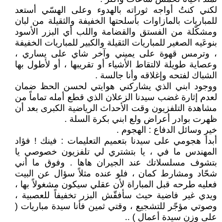
لكني كنتُ أواجه ثوراته بالهدوء وعلى الهسّي أستعد
للمباريات بالمازاوات بأسلحتها الخفيفة والثقيلة من لبان
ومشكّلة من الفستق والقضامة واللب أي البزر الأسود
بنوعَيه الصغير للمباريات الثقيلة والكبير للمباريات الخفيفة
، وترمس قهوة على يميني وآخر شاي على يساري ،
وعصاية طويلة لالتقاط الأشياء أو تقريبها ، أو لأطول بها
الشباك لفتحه وإغلاقه وأنا جالسة .
ووجود ابني الذي يشاركني هوايتي لحسن الحظ ضمان
لعدم إثارة غضب سيدنا الزعلان الذي قطع أمله تماماً من
مشاهدة التلفزيون وقت الأحداث الرياضية الكبرى بعد أن
ظهرت بوادر أعراض ولع ابني بكرة السلة .
خير وسائل الدفاع : الهجوم .
أبدأ هجومي على سيدنا بتعميم التعليمات : فينك ! فؤاد
المهندس ما في ، يا بتشتري لي تلفزيون خصوصي يا
بتشوف مسلسلاتك عند الجيران هاها . وفوق ما أني
شحّاد ومشارط كمان ، فلو عنده مثلاً سؤال عن البيت
فعليه طرحه قبل المباراة لأن عقلي سيكون مشغولاً بها ،
ويدي غير فاضية حيث سأفقّش البزر تخفيفاً للعصبية ،
وصوتي مؤجّر للتشجيع ، وقتي ثمين فأنا سيدة مباريات (
على وزن سيدة أعمال ) ..