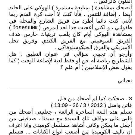
الفنون كالرقص ..
أنصحك بمشاهدة ( بمتابعة مستمرة ) الهوكي على الجليد
أيضا ، إضافة للتنس ، فأنا كنت لا أحب كرة القدم ربما
لأنني كنت دائما أطرد من فريق الشارع والمحلة في
طفولتي ، و لكني أعجبت جدا لحد المرض ( болелшик )
بمشاهدة الهوكي أيام كان يلعب تريتياك حارس هدف
الفريق السوفييتي مع الفريق الكندي وفريق نخل
ألأميريكي والفرق الجيكوسلوفاكي .
وأرجو أن تجيبي سؤالي في عنوان التعليق : هل
الشطرنج رياضة أم فن او فقط لعبة لإضاعة الوقت ( كما
يقول بعض الإسلاميين ) أم علم ؟
تحياتي
3 - ضحكت كما لم أضحك من قبل
فاتن واصل ( 2012 / 3 / 26 - 13:09 )
تسلم هذه اللغة الساخرة الرائعة ، جعلتينى أضحك من
قلبى على مواقف تلك السيدة مع سيدنا ، صدقينى من
أجمل ما يمكن وكانى أشاهد مسلسل كوميدى وانا اعرف
ان تاليف الكوميديا من أصعب انواع الكتابات ... فتسلم