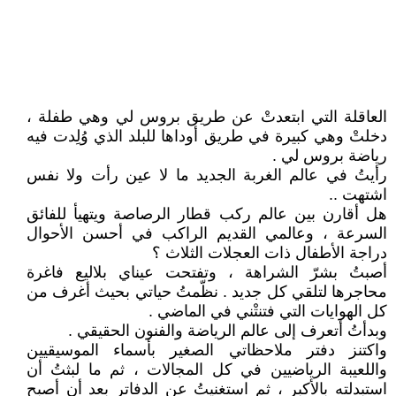
العاقلة التي ابتعدتْ عن طريق بروس لي وهي طفلة ،
دخلتْ وهي كبيرة في طريق أوداها للبلد الذي وُلِدت فيه
رياضة بروس لي .
رأيتُ في عالم الغربة الجديد ما لا عين رأت ولا نفس
اشتهت ..
هل أقارن بين عالم ركب قطار الرصاصة ويتهيأ للفائق
السرعة ، وعالمي القديم الراكب في أحسن الأحوال
دراجة الأطفال ذات العجلات الثلاث ؟
أصبتُ بشرّ الشراهة ، وتفتحت عيناي بلاليع فاغرة
محاجرها لتلقي كل جديد . نظّمتُ حياتي بحيث أغرف من
كل الهوايات التي فتنتْني في الماضي .
وبدأتُ أتعرف إلى عالم الرياضة والفنون الحقيقي .
واكتنز دفتر ملاحظاتي الصغير بأسماء الموسيقيين
واللعيبة الرياضيين في كل المجالات ، ثم ما لبثتُ أن
استبدلته بالأكبر ، ثم استغنيتُ عن الدفاتر بعد أن أصبح