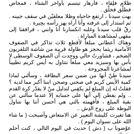
ظلام فلِقاء ، فأزهار تبتسم بأواخر الشتاء ، فمخاض
فطلْق فخلْق .
بهت سيدنا ، ارتفع حاجباه وظلا معلقيْن في سقف جبينه .
ثم استدار إلى غرفته وأنا أراه يهز رأسه بحِيرة .
رقّ قلب سيدنا وغلبه انكسارنا أنا وابني ، فرافقنا إلى
مقهى لمشاهدة المباراة .
وهناك أعطاني مبلغاً لأقطع ثلاث تذاكر في الصفوف
الأمامية ريثما يحجز هو طاولة قريبة من شاشة التلفزيون
الضخم ، فشاورتُ حالي ووجدت أن الصفوف الوسطى لا
بأس بها وسيزيد معي مبلغاً نتناول به أيس كريم تطييباً
لمشاعرنا المجروحة .
سيدنا ظنّ أنها من ضمن سعر البطاقة ، وسألني لماذا
كمية الأيس كريم في صحني وصحن ابننا أكبر مما لديه ؟
فقلتُ له إن المبلغ لم يكفِني لتدليل منْ لا يقدّر كرة القدم
.. ولم يفطن إلى أنها على حسابه إلا عندما سألني عن
بقية المبلغ ، فأفهمته بالتي هي أحسن أننا بها نتناول
البوظة على روح الدِش ..
هنا تغيرت كليشة التعبير عن الامتعاض وأصبحت ( ما شاء
الله على نسوان اليوم ) .
عوّضونا ب ( دش ) حديث في اليوم التالي ، كنت أحلم