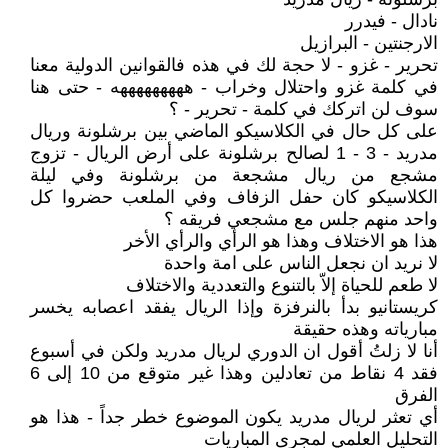
نادال - فيدرر
الارجنتين - البرازيل
تحرير - غزو - لا حجة لك في هذه فالقوانين الدولية معنا
في كلمة غزو واحتلال وخراب - هههههههههه - حتى هنا
سوف لن اتركك في كلمة - تحرير - ؟
على كل حال في الكلاسيكو الماضي بين برشلونة وريال
مدريد - 3 - 1 لصالح برشلونة على أرض الريال - تزوج
مشجع من ريال مشجعة من برشلونة وفي ليلة
الكلاسيكو كان حفل الزفاف وفي الملعب حضروا كل
واحد منهم جلس مع مشجعي فريقه ؟
هذا هو الاختلاف وهذا هو الرأي والرأي الأخر
لا نريد ان نجعل الناس على امة واحدة
لا طعم للحياة إلاّ بالتنوع والتعددية والاختلاف
كريستانيو بدأ بالنرفزة وإذا الريال يفقد اعصابه يخسر
مبارياته وهذه حقيقة
أنا لا زلتُ أقول ان الدوري لريال مدريد ولكن في أسبوع
فقد 4 نقاط من تعادلين وهذا غير متوقع من 10 إلى 6
الفرق
أي تعثر لريال مدريد يكون الموضوع خطر جداً - هذا هو
التحليل العلمي لمجرى المباريات