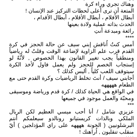
وهناك تجري وراء كرة
المتعة أن ترى أعلى لحظات التركيز عند الإنسان !
أبطال الأفلام ، أبطال الأقلام ، أبطال الأقدام ،
الحدث بذاته عملية ولادة بعينها
رائعة ومبدعة أنتِ
****
أمس كنتُ اُناقش إبني سيف عن حالة الحجز في كرة
القدم قرب علم الزاوية لإضاعة الوقت وقلتُ له رياضياً
ومنطقياً يجب تغيير القانون بهذا الخصوص , لأنّهُ لو
إستجاب الخصم للحجز ولم يعمل فاول لأخذ الكرة
سيتوقف اللعب كلياً , أليس كذلك ؟
أجابني سيف / أنتَ تخلط الرياضيات وكرة القدم حتى مع
الطعام هههههه
في الواقع هي الحياة كذلك / كرة قدم ورياضة وموسيقى
ومحبّة والعمل موجود في جميعها
***
عزيزي شامل / أنا أحب ميسي العظيم لكن الريال
الملكي وبالذات كريستيانو رونالدو سيعلمكم أنتم
البرشلونيين ( الخونة ههههه على راي المؤدلجين ) أيّ
منقلب تنقلبون , اُراهنك !