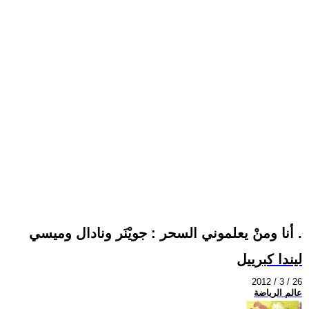
أنا ومنْ يعلموني السحر : جويْنَر ونادال وميسي .
ليندا كبرييل
2012 / 3 / 26
عالم الرياضة