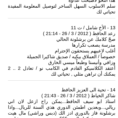
هذا النحو لاصبحت عداوة
سلم الاسلوب السهل الساخر لتوصيل المعلومة المفيدة
تحياتي لك
13 - الأخ شامل / ت 11
رعد الحافظ ( 2012 / 3 / 26 - 21:14 )
صحّ كلامكَ عن برشلونة الحالي
مدرسة يصعب تكرارها
أغلب لاعبيهم يستحقون الإحترام
خصوصاً / العملاق بيكيه / صديق شاكيرا الجميلة
وزافي وأنيستا وطبعاً ميسي الخارق
أعتقد الكلاسيكو القادم في الكامب نو / تعادل 2 .. 2
يمكنك أن تراهن مثلي , تحياتي لك
14 - تحية الى العزيز الحافظ
شاكر الخياط ( 2012 / 3 / 26 - 21:43 )
استاذ ابو سيف الحافظ...يمكن راح ازعل لان اني
ريالي...وبعدين اطمئن الدوري هذي السنة للريال...واذا
برشلونة فاز بالدوري ادز الك (دبس وراشي) مال هيت