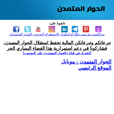
تابعونا على:
بودكاست
بنترست
تيلكرام
لينكدإن
الانستغرام
اليوتيوب
التويتر
الفيسبوك
تبرعاتكم وتبرعاتكن المالية تحفظ استقلال الحوار المتمدن،
فشاركونا في دعم استمرارية هذا الفضاء اليساري الحر
[اشترك في قناة ‫«الحوار المتمدن» على اليوتيوب]
الحوار المتمدن - موبايل
الموقع الرئيسي