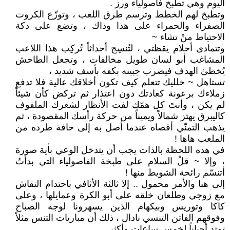
اليوم وهي تطبخ فاصولياء ورز .
وتطبخ لهم الخطط وترسم طرق اللعب ، وتوزّع الكروت
الصفراء والحمراء على هذا وذاك ، وتضع على دكة
الاحتياط منْ تشاء ~
وتتمادى أحلام يقظتي ، لتُنسِج أحداثاً تُركِب هذا اللاعب
المشاغب أبو لسان طويل مخالفات ، وتجعل الطاحش
يُخطئ الهدف فيضرب جبينه بكفه بأسف شديد ،
تستاهل ~ خلليك تتعلم كيف تكون أخلاقك عالية فلا تدفع
زملاءك برعونة كعادتك دون اعتذار ثم تركض كأن شيئاً
لم يكن ، وأنتَ كل همّك لفت الأنظار لشعرك الملفوف
كاليبرق يهتز شمالاً ويميناً من حركة رأسك المقصودة ، ثم
يذهب التمنّي أقصاه عندما أصل به إلى حافة طرده من
الملعب هاها !
في هذه اللحظة بالذات يجب أن يتدخل الوعي بأية صورة
، وإلا ~ قلْ السلام على طبخة الفاصولياء التي بدأتُ
أتنسّم رائحة الشويط منها !
إلى هنا والأمر محمول .. إلا ثالثة الأثافي باحتدام النقاش
مع زوجي وطلعان خلقه على أبو الكرة وعمايلها ، وعلى
كاكا وتوريس وبيكهام الذين يسهرونا لوجه الصباح
وفوقهم الفاتن التنسي نادال ، ذلك أن مباريات التنس مثلاً
تمتد أحياناً لخمس ساعات وأكثر .