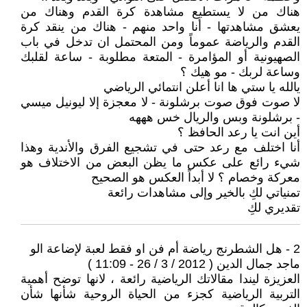
هناك من لا يستطيع مشاهدة كرة القدم وهناك من
يعشق مشاهدتها - أنا واحد منهم - هناك من ينقد كرة
القدم والرياضة عموماً ومن المحتمل ان تدخل في باب
الصهيونية أو المؤامرة - المتعة مطلوبة - ساعة لقلبك
وساعة لربك - مو هيك ؟
يالله يا ستي ها انا أعلن انتمائي الرياضي
لا صوت فوق صوت برشلونة - لا معجزة إلا ليونيل ميسي
- برشلونة وبس والريال خس هههه
أين انت يا رعد الحافظ ؟
أنا اختلف مع رعد حتى في تشجيع الفرق والأندية وهذا
شيء رائع على عكس ما يظن البعض من الاختلاف هو
معركة وخصام ؟ لا أبداً العكس هو الصحيح
تمنياتي لكِ بالخير وإلى مشاهدات رائعة
تقديري لكِ
2 - هل الشطرنج رياضة أم فن او فقط لعبة لإضاعة الو
ماجد جمال الدين ( 2012 / 3 / 26 - 11:09 )
العزيزة ليندا مقالاتك الرياضية رائعة ، لانها توضح أهمية
التربية الرياضية كجزء من الحياة الروحية شأنها شأن