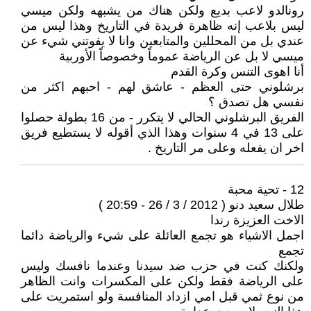
رونالدو لاعب بديع ولكن هناك من يشبهه ولكن ميسي
ليس بلاعب إنه ظاهرة فريدة في التاريخ وهذا ليس من
عندي بل من المحللين والمتابعين وانا لا يفوتني شيء عن
ميسي لا بل عن الرياضة عموماً وخصوصاً الأوربية
أنا اهوى التنس وكرة القدم
برشلوني حتى العظم - عاشق لهم - احبهم اكثر من
نفسي هل تصدق ؟
الفريق البرشلوني الحالي لا يتكرر - من 16 بطولة حصلوا
على 13 في 4 سنوات وهذا الذي أقوله لا يستطيع فريق
اخر ان يفعله وعلى مر التاريخ .
12 - تحية محبة
طلال سعيد دنو ( 2012 / 3 / 26 - 20:59 )
الاخت العزيزة رندا
اجمل الاشياء هو تجمع العائلة على شيء والرياضة دائما
تجمع
ولكنك كنت في حزب ضد سيدنا وعندما نافسك وليس
على الرياضة فقط ولكن على المكسرات وانت الظاهر
من نوع ثمي قبل امي ازداد المنافسة ولو استمريت على