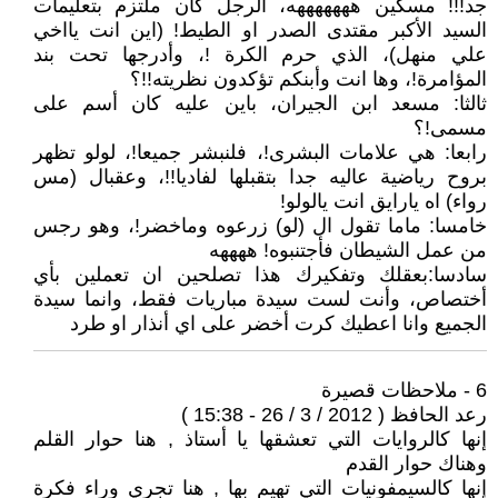
جد!!! مسكين هههههههه، الرجل كان ملتزم بتعليمات
السيد الأكبر مقتدى الصدر او الطيط! (اين انت يااخي
علي منهل)، الذي حرم الكرة !، وأدرجها تحت بند
المؤامرة!، وها انت وأبنكم تؤكدون نظريته!!؟
ثالثا: مسعد ابن الجيران، باين عليه كان أسم على
مسمى!؟
رابعا: هي علامات البشرى!، فلنبشر جميعا!، لولو تظهر
بروح رياضية عاليه جدا بتقبلها لفاديا!!، وعقبال (مس
رواء) اه يارايق انت يالولو!
خامسا: ماما تقول ال (لو) زرعوه وماخضر!، وهو رجس
من عمل الشيطان فأجتنبوه! ههههه
سادسا:بعقلك وتفكيرك هذا تصلحين ان تعملين بأي
أختصاص، وأنت لست سيدة مباريات فقط، وانما سيدة
الجميع وانا اعطيك كرت أخضر على اي أنذار او طرد
6 - ملاحظات قصيرة
رعد الحافظ ( 2012 / 3 / 26 - 15:38 )
إنها كالروايات التي تعشقها يا أستاذ , هنا حوار القلم
وهناك حوار القدم
إنها كالسيمفونيات التي تهيم بها , هنا تجري وراء فكرة