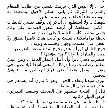
إلا ..
أجل ، إلا الدِش الذي حرمتُ نفسي من أطايب الطعام
والشراب لشرائه ثم يأتي السلم الأحول ليتشعبط به
ويوسعه عناقاً فجاء بخبره بغمضة عين !!
شهقتُ .. ولا أستطيع أن أتذكر إن توقّف نفَسي للحظات
، لكني استطعتُ أن أرصد شعور الصدمة على وفاة
حلمي بمتابعة كأس العالم لا على الديش نفسه ..
لحظة دراماتيكية ، تمنيتُ لو كانت هناك كاميرا لتصوّر ردّ
الفعل على عضلات وجهي وقسماته ولونه .
خرج العامل فوراً واعتذر بحرج شديد ووعد بالتعويض .
طيب والمباراة يا أخانا ؟ منْ يعوّضها ؟
اضطرب ذقني تأثراً وأنا أقبل اعتذار العامل ، ومن عينيّ
تنطلق رصاصات رشاً دراكاً ، فينحني أسفاً كيلا تصيبه في
مقتل .. وظل منحنياً حتى فرغ الرصاص من فوهتَيْ
بندقيتي .
انبرى سيدنا يلطّف الجو ، وهو لا يدري أنه يساهم في
إعادة تعبئة خزان الرصاصات .
قال إن النتيجة ستظهر في الصحف وسيعيد التلفزيون
عرض المباراة ثانية .
ثا .. ثا .. ثانية !! هل تعلم ما معنى ثانية يا أستاذ ؟؟
إنها تعني لي أن العملية الفنية فقدتْ أهم عناصرها :