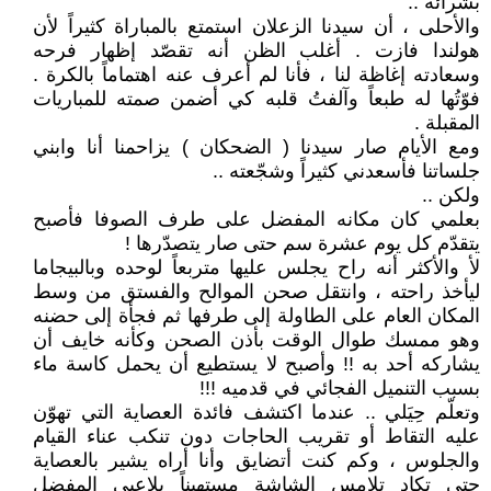
بشرائه ..
والأحلى ، أن سيدنا الزعلان استمتع بالمباراة كثيراً لأن
هولندا فازت . أغلب الظن أنه تقصّد إظهار فرحه
وسعادته إغاظة لنا ، فأنا لم أعرف عنه اهتماماً بالكرة .
فوّتُها له طبعاً وآلفتُ قلبه كي أضمن صمته للمباريات
المقبلة .
ومع الأيام صار سيدنا ( الضحكان ) يزاحمنا أنا وابني
جلساتنا فأسعدني كثيراً وشجّعته ..
ولكن ..
بعلمي كان مكانه المفضل على طرف الصوفا فأصبح
يتقدّم كل يوم عشرة سم حتى صار يتصدّرها !
لأ والأكثر أنه راح يجلس عليها متربعاً لوحده وبالبيجاما
ليأخذ راحته ، وانتقل صحن الموالح والفستق من وسط
المكان العام على الطاولة إلى طرفها ثم فجأة إلى حضنه
وهو ممسك طوال الوقت بأذن الصحن وكأنه خايف أن
يشاركه أحد به !! وأصبح لا يستطيع أن يحمل كاسة ماء
بسبب التنميل الفجائي في قدميه !!!
وتعلّم حِيَلي .. عندما اكتشف فائدة العصاية التي تهوّن
عليه التقاط أو تقريب الحاجات دون تنكب عناء القيام
والجلوس ، وكم كنت أتضايق وأنا أراه يشير بالعصاية
حتى تكاد تلامس الشاشة مستهيناً بلاعبي المفضل