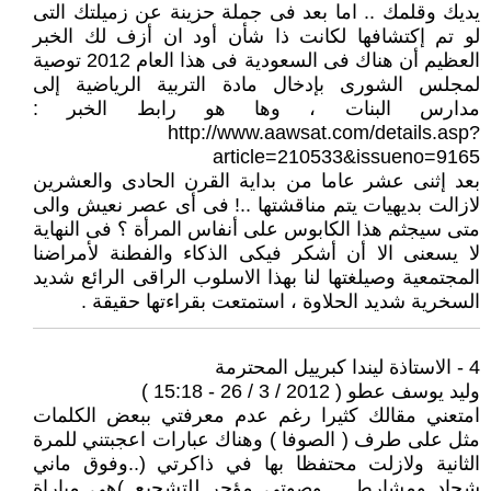
يديك وقلمك .. اما بعد فى جملة حزينة عن زميلتك التى
لو تم إكتشافها لكانت ذا شأن أود ان أزف لك الخبر
العظيم أن هناك فى السعودية فى هذا العام 2012 توصية
لمجلس الشورى بإدخال مادة التربية الرياضية إلى
مدارس البنات ، وها هو رابط الخبر :
http://www.aawsat.com/details.asp?
article=210533&issueno=9165
بعد إثنى عشر عاما من بداية القرن الحادى والعشرين
لازالت بديهيات يتم مناقشتها ..! فى أى عصر نعيش والى
متى سيجثم هذا الكابوس على أنفاس المرأة ؟ فى النهاية
لا يسعنى الا أن أشكر فيكى الذكاء والفطنة لأمراضنا
المجتمعية وصيلغتها لنا بهذا الاسلوب الراقى الرائع شديد
السخرية شديد الحلاوة ، استمتعت بقراءتها حقيقة .
4 - الاستاذة ليندا كبرييل المحترمة
وليد يوسف عطو ( 2012 / 3 / 26 - 15:18 )
امتعني مقالك كثيرا رغم عدم معرفتي ببعض الكلمات
مثل على طرف ( الصوفا ) وهناك عبارات اعجبتني للمرة
الثانية ولازلت محتفظا بها في ذاكرتي (..وفوق ماني
شحاد ومشارط .. وصوتي مؤجر للتشجيع )هي مباراة