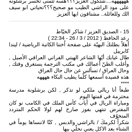
ههههههه....شتكول العزيز؟؟؟هسه تتمنى تخسر برشلونه
على مود الراشي الطيب مو صحيح؟؟؟تحياتي ابو سيف
الك وللعائلة.. مشتاقون ايها العزيز
15 - الصديق العزيز / شاكر الخيّاط
رعد الحافظ ( 2012 / 3 / 26 - 22:34 )
أهلاً بطلتكَ البهيّة على صفحة اُختنا الكاتبة الرياضية / ليندا
كابرييل
طال غيابك أيّها الشاعر الهيتي الفراتي العراقي الأصيل ,
وأغلب الظنّ أعمالك في مكتب الترجمة يستغرق وقتك ,
وحال العراق / تسألني عن حال حال العراق
هذه قصيدة أسمعها كلّما يطيب البكاء ههههه
****
طبعاً أنا ريالي ملكي لو تذكر , لكن برشلونة مدرسة
محترمة في قمتها اليوم
ومباراة الريال في أياب كأس الملك في الكامب نو كان
المفترض تنتهي بفوز صارخ لهم لولا الحكم المتردد
المتخوّف
شكراً لكرمكَ / بالراشي والدبس , كنّا لاننساها يوماً في
الشتاء بعد الاكل يعني نحلّي بيها