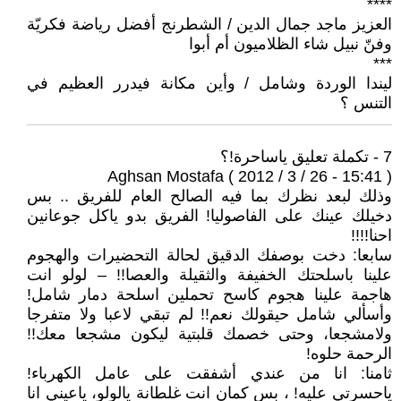
****
العزيز ماجد جمال الدين / الشطرنج أفضل رياضة فكريّة
وفنّ نبيل شاء الظلاميون أم أبوا
***
ليندا الوردة وشامل / وأين مكانة فيدرر العظيم في
التنس ؟
7 - تكملة تعليق ياساحرة!؟
Aghsan Mostafa ( 2012 / 3 / 26 - 15:41 )
وذلك لبعد نظرك بما فيه الصالح العام للفريق .. بس
دخيلك عينك على الفاصوليا! الفريق بدو ياكل جوعانين
احنا!!!!
سابعا: دخت بوصفك الدقيق لحالة التحضيرات والهجوم
علينا باسلحتك الخفيفة والثقيلة والعصا!! – لولو انت
هاجمة علينا هجوم كاسح تحملين اسلحة دمار شامل!
وأسألي شامل حيقولك نعم!! لم تبقي لاعبا ولا متفرجا
ولامشجعا، وحتى خصمك قلبتية ليكون مشجعا معك!!
الرحمة حلوه!
ثامنا: انا من عندي أشفقت على عامل الكهرباء!
ياحسرتي عليه! ، بس كمان انت غلطانة يالولو، ياعيني انا