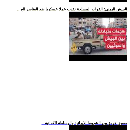
.. الجيش اليمني: القوات المسلحة نفذت عملا عسكريا ضد العناصر الح
.. مضيق هرمز بين الشروط الإيرانية والوساطة العُمانية