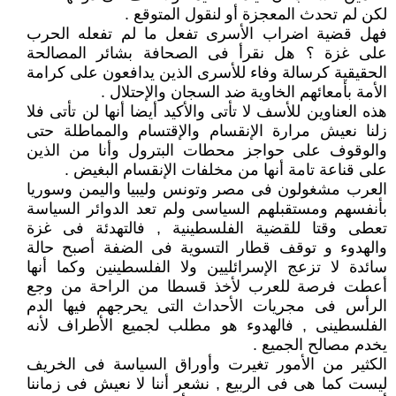
لكن لم تحدث المعجزة أو لنقول المتوقع .
فهل قضية اضراب الأسرى تفعل ما لم تفعله الحرب
على غزة ؟ هل نقرأ فى الصحافة بشائر المصالحة
الحقيقية كرسالة وفاء للأسرى الذين يدافعون على كرامة
الأمة بأمعائهم الخاوية ضد السجان والإحتلال .
هذه العناوين للأسف لا تأتى والأكيد أيضا أنها لن تأتى فلا
زلنا نعيش مرارة الإنقسام والإقتسام والمماطلة حتى
والوقوف على حواجز محطات البترول وأنا من الذين
على قناعة تامة أنها من مخلفات الإنقسام البغيض .
العرب مشغولون فى مصر وتونس وليبيا واليمن وسوريا
بأنفسهم ومستقبلهم السياسى ولم تعد الدوائر السياسة
تعطى وقتا للقضية الفلسطينية , فالتهدئة فى غزة
والهدوء و توقف قطار التسوية فى الضفة أصبح حالة
سائدة لا تزعج الإسرائليين ولا الفلسطينين وكما أنها
أعطت فرصة للعرب لأخذ قسطا من الراحة من وجع
الرأس فى مجريات الأحداث التى يحرجهم فيها الدم
الفلسطينى , فالهدوء هو مطلب لجميع الأطراف لأنه
يخدم مصالح الجميع .
الكثير من الأمور تغيرت وأوراق السياسة فى الخريف
ليست كما هى فى الربيع , نشعر أننا لا نعيش فى زماننا