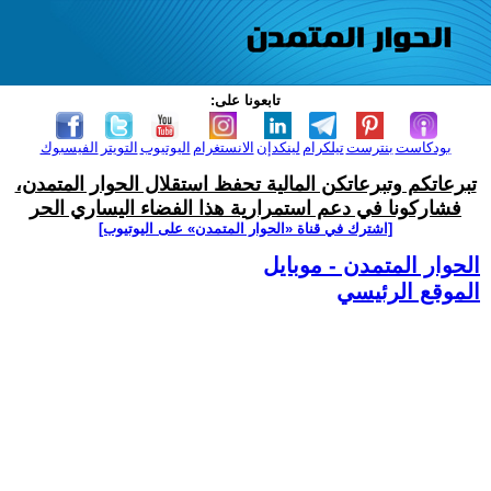
تابعونا على:
بودكاست
بنترست
تيلكرام
لينكدإن
الانستغرام
اليوتيوب
التويتر
الفيسبوك
تبرعاتكم وتبرعاتكن المالية تحفظ استقلال الحوار المتمدن،
فشاركونا في دعم استمرارية هذا الفضاء اليساري الحر
[اشترك في قناة ‫«الحوار المتمدن» على اليوتيوب]
الحوار المتمدن - موبايل
الموقع الرئيسي