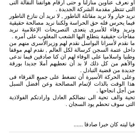
أو نعرف عناوين منازلنا و حتى أرقام هواتفنا النقالة التى
التى تنتظر مقدمة الشركة الجديدة .
نريد خيار ولا نريد مقاتلة الناطور , لا نريد أن ننازع الناطور
فيما يحرس فله حق الحراسة ولكننا نريد مصالحة حقيقية
ونريد وفاء للأسرى يتعدى التصريحات الإعلامية نريد
مفاجأت حقيقية يتطلع اليها الشعب المغلوب على أمره .
ما نقدم لأسرانا البواسل نقدم لهم وزيرالأسرى منهم من
داخل عتمة السجن كرسالة لكل العالم , نقدم لهم موقفا
وطنيا واسلاميا على الوفاء لهم ان كنا صادقين فيما ندعى
والأهم من كل ذلك لا بد أن نعطيهم أملا جديدا بورقة
جديدة من قضية التبادل .
وعلى الحركة الأسيرة أن تضغط على جميع الفرقاء فى
هذا الوقت بالذات لإتمام المصالحة وعن أفضل السبل
من أجل انجاحها .
تحية والف تحية الى نضالكم العادل وارادتكم الفولاذية
التى سوف تحطم يود السجان .
فيا ليته كان خبرا صادقا ......