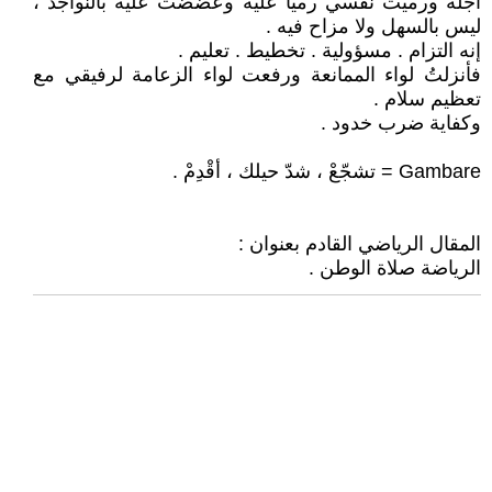
أجله ورميت نفسي رمياً عليه وعضضت عليه بالنواجذ ،
ليس بالسهل ولا مزاح فيه .
إنه التزام . مسؤولية . تخطيط . تعليم .
فأنزلتُ لواء الممانعة ورفعت لواء الزعامة لرفيقي مع
تعظيم سلام .
وكفاية ضرب خدود .
Gambare = تشجّعْ ، شدّ حيلك ، أقْدِمْ .
المقال الرياضي القادم بعنوان :
الرياضة صلاة الوطن .