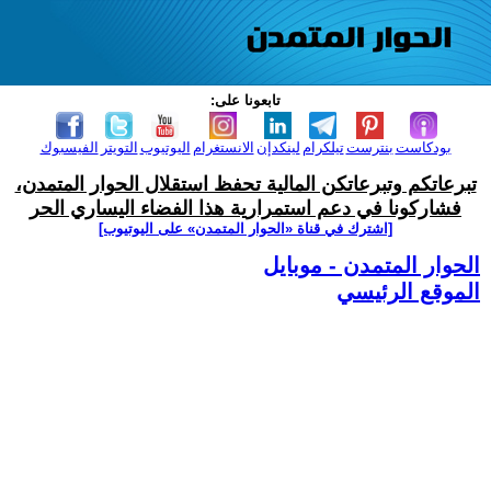
تابعونا على:
بودكاست
بنترست
تيلكرام
لينكدإن
الانستغرام
اليوتيوب
التويتر
الفيسبوك
تبرعاتكم وتبرعاتكن المالية تحفظ استقلال الحوار المتمدن،
فشاركونا في دعم استمرارية هذا الفضاء اليساري الحر
[اشترك في قناة ‫«الحوار المتمدن» على اليوتيوب]
الحوار المتمدن - موبايل
الموقع الرئيسي