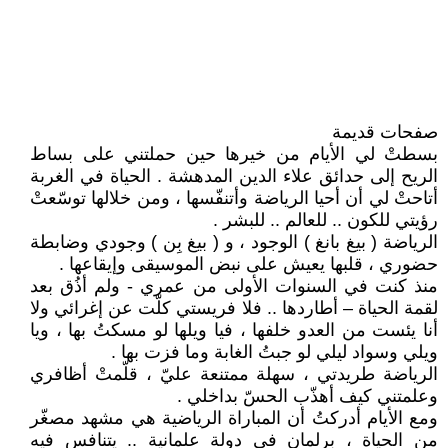
صفحات قديمة
بسطتْ لي الأيام من خيرها حين حملتني على بساط
الريح إلى حدائق علاء الدين المدهشة . الحياة في الغربة
أتاحتْ لي أن أحيا الرياضة وأتنفّسها ، ومن خلالها توسّعتْ
رؤيتي للكون .. للعالم .. للبشر .
الرياضة ( بيغ بانغ ) الوجود ، و ( بيغ بِن ) وجودي وضابطة
حضوري ، قلبها يعيش على نبض الموسيقى وإيقاعها .
منذ كنت في السنوات الأولى من عمري - ولم أذُق بعد
لقمة الحياة – أطاردها .. فلا فريستي كلّت عن إغرائي ولا
أنا يئست من العدو خلفها ، فيا ويلها لو مسكتُ بها ، ويا
ويلي وسواد ليلي لو جبتُ الغابة وما فزت بها .
الرياضة طريدتي ، سهلة ممتنعة عليّ ، قلّمتْ أظافري
وعلمتني كيف أهذّب الحسّ بداخلي .
ومع الأيام أدركتُ أن المباراة الرياضية هي مشهد مصغّر
من الحياة ، برلمان في دولة علمانية .. يتنافس فيه