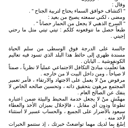
وقال :
" اكتشاف خوافق السماء يحتاج لتربية الجناح " .
ومضى ، لكني سمعته يصيح من بعيد :
" السرج الذهبي لا يجعل من الحمار حصاناً " .
طبعاً حصل ما تتوقعونه كلكم : تيتي تيتي متل ما رحتي
إجيتي .
جالسة على الدرجة فوق الوسطى من سلم الحياة
مسندة ظهري إلى حائط هذا البلد الذي تسود فيه تعاليم
الكونفوشية .. اليابان .
هنا تعلّمت مبادئ التكافل الاجتماعي عملياً لا نظرياً ، صمتاً
لا صياحاً ، ومن داخل البيت لا من خارجه .
مرفوض منْ لا يعمل على الاجتهاد والارتقاء ، فأمر تعمير
المجتمع مرهون بتحقيق ذاته ، وتحسين صالحه الخاص لا
ينفك عن الصالح العام .
مهمَّش منْ لا يجعل خدمة المحيط والبيئة ضمن اعتباره
تطوعاً ودون أي مقابل ، فالإخلال بميزان الأخذ والعطاء
سيعود بالأضرار على الجميع ، والحساب عسير لا استثناء
لأحد منه .
اِسْعَ بما لديك مهما تواضعتْ خبرتك ، إذ ستنمو الخبرات