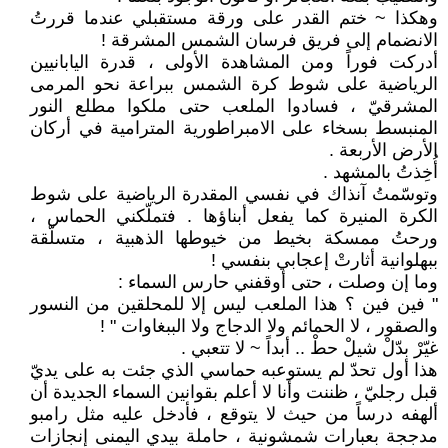
وهكذا ~ ختم القدر على ورقة مستقبلي عندما قررتُ
الانضمام إلى فريق فرسان الشمس المشرقة !
أدركت فوراً ومن المشاهدة الأولى ، قدرة اليابانيين
الرياضية على شوط كرة الشمس ببراعة نحو المرمى
المشرقيّ ، فسادوا الملعب حتى ملكوا مطلع النور
المنبسط بسخاء على الامبراطورية المترامية في أركان
الأرض الأربعة .
أُخِذتُ بالمشهد .
وتوسّمتُ آنذاك في نفسي المقدرة الرياضية على شوط
الكرة المنيرة كما يفعل أبناؤها . فتملّكني الحماس ،
ورحتُ ممسكة بخيط من خيوطها الذهبية ، متسلّقة
ببهلوانية أثارتْ إعجابي بنفسي !
وما إن وصلت ، حتى أوقفني حارس السماء :
" فين فين ؟ هذا الملعب ليس إلا للمحلقين من النسور
والصقور ، لا الحمائم ولا الدجاج ولا الببغاوات " !
غيّرْ بدّلْ شيلْ حطْ .. أبداً ~ لا تتعبي .
هذا أول تحدّ لم يستوعبه حماسي الذي جئت به على يديّ
قبل رجليّ ، ظننت وأنا لا أعلم بقوانين السماء الجديدة أن
ألهفه درساً من حيث لا يتوقع ، فأدخل عليه مثل رامبو
مدججة بعبارات شمشونية ، حاملة بيدي اليمنى إنجازات