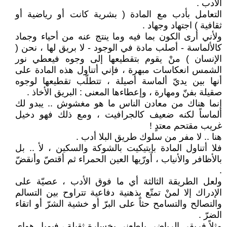
الأدب .
التعامل بأدب مع المادة ( بشرية كانت أو رياضية أو
ثقافية ) اجتهاد وجهاد .
ولأني أرى الكون بما فيه وما ينتج عنه من أحياء وجماد
كالألماسة - أصلب مادة في الوجود - لا بريق لها ، نحن (
الإنسان ) منْ يقوم بتقطيعها إلى وجوه فيعطي نور
الشمس انعكاسات مبهرة ، فإني أتناول هذه المادة على
أنها بين يديّ ألماسة أصيلة ، تتطلّب تقطيعها لوجوه
صقيلة بفنّ ومهارة ، وإعطاءها المعنى : البريق الأخاذ .
إنما هناك من معادن الناس ما هو مغشوش .. يبدو لك
ألماساً لكنه ضعيف كالجرافيت ، ومع ذلك فهو دخيل
غريب مقتحم معتدٍ !
هنا .. لا مفر من سلوك طريق البلا أدب .
فلا أتناول المادة بإيتيكيت بالشوكة والسكين ، لأ .. بل
بالأظافر والأنياب ، أورّيها العين الحمراء ثم أقتصّ وأنقضّ
.
ولعل الطريقة الثالثة أي ما فوق الأدب ، عصيّة على
الإدراك إلا لمنْ تمتّع بذهنية دفاعية تتراوح بين التسالم
والتصالح والتسامح حثاً على البرّ أو خشية الشرّ أو اتقاء
الضرّ .
مثلاً فريقي الرياضي يلطعني بخسارة ثقيلة ، فيميل هواي