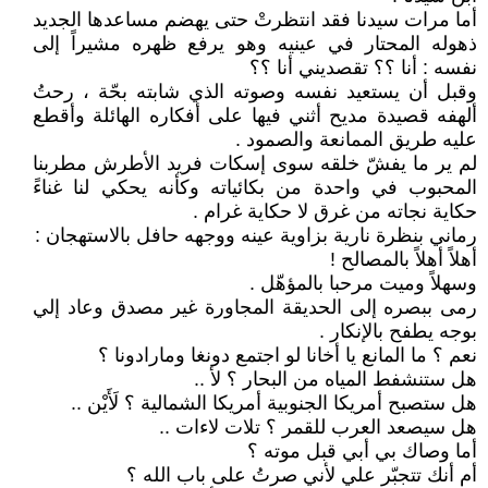
أما مرات سيدنا فقد انتظرتْ حتى يهضم مساعدها الجديد
ذهوله المحتار في عينيه وهو يرفع ظهره مشيراً إلى
نفسه : أنا ؟؟ تقصديني أنا ؟؟
وقبل أن يستعيد نفسه وصوته الذي شابته بحّة ، رحتُ
ألهفه قصيدة مديح أثني فيها على أفكاره الهائلة وأقطع
عليه طريق الممانعة والصمود .
لم ير ما يفشّ خلقه سوى إسكات فريد الأطرش مطربنا
المحبوب في واحدة من بكائياته وكأنه يحكي لنا غناءً
حكاية نجاته من غرق لا حكاية غرام .
رماني بنظرة نارية بزاوية عينه ووجهه حافل بالاستهجان :
أهلاً أهلاً بالمصالح !
وسهلاً وميت مرحبا بالمؤهّل .
رمى ببصره إلى الحديقة المجاورة غير مصدق وعاد إلي
بوجه يطفح بالإنكار .
نعم ؟ ما المانع يا أخانا لو اجتمع دونغا ومارادونا ؟
هل ستنشفط المياه من البحار ؟ لأ ..
هل ستصبح أمريكا الجنوبية أمريكا الشمالية ؟ لَأَيْن ..
هل سيصعد العرب للقمر ؟ تلات لاءات ..
أما وصاك بي أبي قبل موته ؟
أم أنك تتجبّر علي لأني صرتُ على باب الله ؟