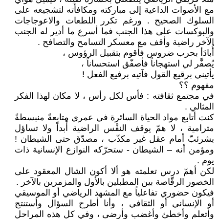
مع الأصوات الداعية إلى مباركته ومكافأته لتشجيعه على
السلوك الصحيح . ورغم تكرر اللطعات والاعوجاجات
والبوكسات على هذا الجنب فما أسرع ما أدير له الجنب
الآخر راضية وأقف مع معسكر التسامح والتصافح .
أُبادَأ بحرب ضروس فأقوم بتقبيل الرؤوس ،
يُصفَّر لي استهجاناً فأصفّق استحساناً ،
يأتيني برقيع القول فآتيه برفيع الفعل !
مفهوم ؟؟
في مجتمع ثقافته : فأس لكل رأس ، لا مكان لهذا الفكر
المثالي .
كنت أتابع مواد الحياة السائرة في عمري متابعةً منبسطةً
مترامية ، لا همّ يوقف النفْس الراضية أًبداً ولا تساؤل
يشرئبّ أمام عقل غير مكذّب ، مصدّق حتى الشيطان !
ومؤمن أنه – الشيطان - ستحرّكه النوازع الإنسانية ذات
يوم .
لكن أهمّ درس تعلمته هو ألا أكون الشال المعقود على
الخصور الرقّاصة بين المطبلين بالأول والمزمرين بالآخر .
فيكون حضوري تفاعلياً مع المشهد الرياضي أو الموسيقي
أو الإنساني أو الثقافي ، وأنا أطرح السؤال وأستنتج
وأتعلم وأخطئ وأغضب وأرضى ، وفي كل هذه المراحل