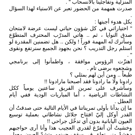
المنزلية وتفاجئينا بالانسحاب " .
صدرت همهمة من الحضور تعبر عن الاستياء لهذا السؤال
.
بكل هدوء أجبتها :
" اختياراتي في كل شؤون حياتي ليست عرضة لامتحان
صدق النوايا ، ثم .. هاتي المدرّب المحترف المتطوّع
وسأترك له المهمة فوراً ! ولكن .. هل تضمنين المقدرة لو
استلم رجل التدريب ؟ نحن بجهود الجميع سنرتفع ونقوى
" .
اهتزّت الرؤوس موافقة ، واطمأنوا إلى برنامجي
وشجعوه برضى تام .
طبعاً .. ومن أين لهم بمثلي ؟
رادونا ولّا ما رادونا فقد أصبحنا مارادونا !!
وسأشرف على تمرين الفريق ساعتين يومياً ككل
النشاطات الرياضية ، أما المباريات الودية ففي أيام
العطل .
ما إن بدأنا بأولى تمريناتنا في الأيام التالية حتى صدقتُ أن
القدر أوكل إليّ افتتاح جلائل نشاطاتي بعملية توسيع
العيون اليابانية بدون أي تدخّل جراحي !!
وخشيتُ أن أتفرّغ لقدري العجيب هذا وأنا أرى حواجبهم
دهشةً مني تعلق في سقف جبينهم وتشدّ العيون معها ،