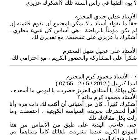
؟ يوم التقينا في رأس السنة تلك ؟أشكرك عزيزي
الأستاذ عدلي جندي المحترم
حقاً ما تقوله أستاذ ، لا يمكن لمجتمع أن تقوم قائمته إن
لم يكن مؤمناً بالرياضة . هي أساس كل شيء بنظري .
أشكرك يا عزيزي على تشجيعك مع تقديري لك
الأستاذ علي عجيل منهل المحترم
شكراً على المشاركة والحضور الكريم ، مع احترامي لك
7 - الأستاذ محمود كرم المحترم
ليندا كبرييل ( 2012 / 5 / 2 - 07:55 )
بكل بهائك يا أستاذي العزيز حضرت، يا ليومي ما أسعده ،
الأستاذ محمود كرم بذاته ؟
أشكرك كثيراً . كان من أمنياتي أن أكتب لك ذات مرة وأنا
أقرأ لحضرتك بجريدة السياسة الكويتية ، احتفظت وما
زلت بكل مقالاتك تلك
حتى جاءتني الهدية على طبق من الألماس من هذا
الموقع الكريم عندما تشرفت بلقائك كاتباً مساهماً في
حمل شعلة التنوير