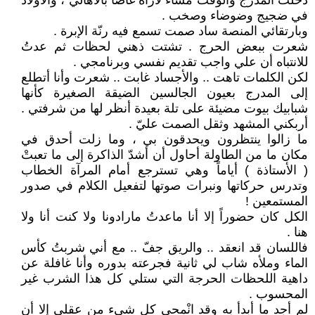
دخلتُ المدرج والوقت مساء لأراه غاصاً بالأهالي ، والأولاد
في ضجيج وضوضاء وصخب .
وبارتقائي المنصة ساد صمت تسمع فيه رنّة الإبرة .
شعرت ببعض الحرج . تشتت ذهني لحظات ثم عدتُ
للانتباه أن علي واجب تقديم نفسي وبرنامجي .
لكن الكلمات تاهت .. والأجساد غابت .. شعرت وأنا أتطلع
إلى المدرج بعيون الجالسين الضيقة الصغيرة كأنها
شبابيك بيوت مضيئة على تلة بعيدة أنظر لها من شرفتي .
أربكني المشهد وثقل الصمت عليّ .
ما زالوا ينتظرون ويحدقون بي ، وما زلت أحدق في
مكان ما من الطاولة أحاول أن أشدّ الذاكرة إلى ما تعبتْ
( الأستاذة ) أياماً وهي تسترجع أمام المرآة الخطاب
وتدرس حركاتها ونبرات صوتها لتفعيل الكلام في صدور
المستمعين !
الكل كان حضوراً إلا أنا ماعدتُ مارادونا ولا كنت أنا ولا
هنا .
فاللسان قد انعقد .. والريق جفّ .. مع أني شربتُ كأس
الماء وملأه شاب لي ثانية فجرعته بدوره وأنا غافلة عن
داهية اللحظات الحرجة التي ستلي كل هذا الشرب غير
المحسوب .
لم أجد ما أبدأ به وقد انْمحى كل شيء من عقلي إلا أن