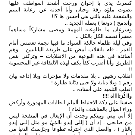
كسرتُ يدي يا إخوان ورحت أشحذ العواطف عليها
بصوت ملؤه رقة وحنان وأنا أحدثه عن رعاية اليتيم
والشفقة عليه بالتي هي أحسن ها ؟!!
واندمج ( دونغا ) بعمله الجديد ..
وسرعان ما طاوعته المهمة ومضى مشاركاً مساهماً
معتبراً نفسه الكل بالكل ..
وفي ليلة ظلماء حالكة السواد ما فيها نجمة تعطس أمام
القمر ، قام بانقلاب أبيض على طريقة اليابانيين – وهم
أساتذة في هذه النوعية من الانقلابات – وتركني بنص
الطريق وأنا أضرب كفاً بكف لهذه الالتفافة غير المحسوبة
!!
انقلاب رشيق .. بلا مقدمات ولا مؤخرات وبلا إذاعة بيان
رقم 1 وبلا دبابة ولا حتى دبّانة طيارة !
انقلب التلميذ على أستاذه ..
وااكُرَتااااه !!!!
صفينا على دكة الاحتياط ألملم الطابات المهدورة وأركض
وراء العيال بالمناشف والماء !
إلا أني بيني وبينكم وجدت أن الإيغال في المنفخة ليس
من صالحي ، إذ أن ( إللي إيدو بالمَيْ مو متل إللي إيدو
بالنار ) ، والعمل الذي اخترتُه تطوعاً وجرّستُ الدنيا من