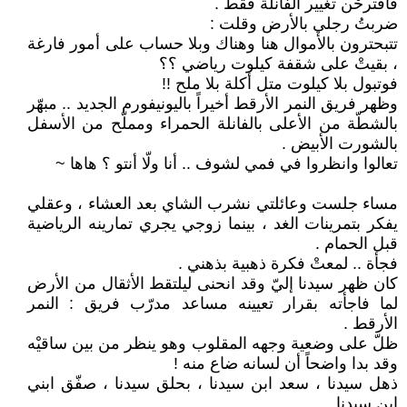
فاقترحْن تغيير الفانلة فقط .
ضربتُ رجلي بالأرض وقلت :
تتبحترون بالأموال هنا وهناك وبلا حساب على أمور فارغة
، بقيتْ على شقفة كيلوت رياضي ؟؟
فوتبول بلا كيلوت متل أكلة بلا ملح !!
وظهر فريق النمر الأرقط أخيراً باليونيفورم الجديد .. مبهّر
بالشطّة من الأعلى بالفانلة الحمراء ومملّح من الأسفل
بالشورت الأبيض .
تعالوا وانظروا في فمي لشوف .. أنا ولّا أنتو ؟ هاها ~
مساء جلست وعائلتي نشرب الشاي بعد العشاء ، وعقلي
يفكر بتمرينات الغد ، بينما زوجي يجري تمارينه الرياضية
قبل الحمام .
فجأة .. لمعتْ فكرة ذهبية بذهني .
كان ظهر سيدنا إليّ وقد انحنى ليلتقط الأثقال من الأرض
لما فاجأته بقرار تعيينه مساعد مدرّب فريق : النمر
الأرقط .
ظلّ على وضعية وجهه المقلوب وهو ينظر من بين ساقيْه
وقد بدا واضحاً أن لسانه ضاع منه !
ذهل سيدنا ، سعد ابن سيدنا ، بحلق سيدنا ، صفّق ابني
ابن سيدنا .