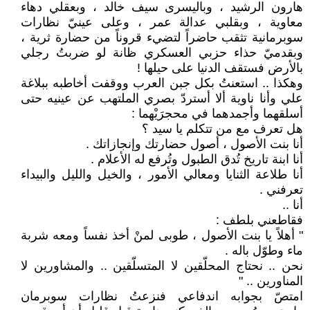
هارون الرشيد ، وباليسرى سيف خالد ، وبعقلي دهاء
معاوية ، وبقلبي عدالة عمر ، وعلى عينيّ نظارات
سوبرمانية تثقب حاضراً لتضيء قروناً من حضارة ثرية ،
وبقدميّ حذاء حزبي العسكري ظانة لو ضربتُ رجلي
بالأرض فستقف الدنيا على حيلها !
وهكذا .. استعنتُ بكل جبن العرب ووقفت أخاطبه ببلاغة
علي وأنا ناوية ألا أستردّ بصري الملتهب عن عينيه حتى
أسلقهما وأجمدهما في محجرَيْهما :
هل تعرف مع من تتكلم يا سيد ؟
أنا بنت الأصول ، أصول حضارتك وإنجازاتك .
أنا ابنة تاريخ تُدق الطبول وتُرفع له الأعلام .
أنا طلاعة الثنايا ومعالي الأمور ، والخيل والليل والبيداء
تعرفني .
أنا ..
فقاطعني بلطف :
" أهلاً يا بنت الأصول ، طوبى لمنْ أخذ نفساً ومعه شربة
ماء وطوّل باله .
نحن .. نحتاج المحلّقين لا المتسلّقين .. والمشاورين لا
المناورين .. "
امتصّ بجوابه اندفاعي فنزعتُ نظارات سوبرمان