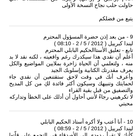
حاولت حلب نجاح النسخة الأولى
يتبع من فضلكم
9 - من بعد إذن حضرة المسؤول المحترم
ليندا كبرييل ( 2012 / 5 / 2 - 08:10 )
تابع - تعليق الأستاالحكيم البابلي المحترم
أعلم أن نقدي هذا سيكدرك رغم واقعيته ، لكنه نقد لا بد
منه ، ولتعلمي أن الحياة زاخرة بملايين المواضيع والكل
يعرف مقدرتك الكتابية وإسلوبك الجيد
وأعرف أنك في وقت لاحق ستقتنعين أن نقدي جاء
لحمايتك وتنبيهك وسيكون أكثر فائدة لكِ من كل المديح
والتصفيق من قبل بقية القراء
لا تكرهيني رجاءً لأنني أحاول أن أدلك على الخطأ وتداركه
محبتي
10 - أنا أعتب ولا أكره أستاذ الحكيم البابلي
ليندا كبرييل ( 2012 / 5 / 2 - 08:59 )
كأنك لا تقرأ ردودي إلى الأصدقاء في التجمع على قلّتها