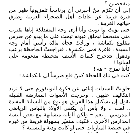
متفحصين ؟
إلى أن تكرّم منْ أخبرني أن برنامجاً تلفزيونياً ظهر من
فترة قريبة عن عادات أهل الصحراء العربية وطرق
حياتهم الغريبة .
حتى نوَيتُ ما نويت وأنا أرى وجه المتفذلكة إياها يقترب
مني متفحصاً تبحلق عيونه تبحث على ما يبدو عن ضرس
مقلوع بكماشة ، ورحْتُ فجأة مادّة رأسي أمام وجه
السيدة ، فاغرة فمي مكشرة ، فتراجعتْ الجاحظة برعب
وذهول تتدحرج كلمات الأسف متخبطة مدغومة على
لسانها !
كأننا نمزح ~ هه !
كنت في تلك اللحظة كمنْ قلع ضرساً لي بالكماشة !
حاولتْ السيدات إثنائي عن فكرة اليونيفورم حتى لا تزيد
التكاليف عليهن . وخرجت الأصوات المعارضة القليلة
تقول إن تشكيل هذا الفريق هو نوع من التسلية المفيدة
.. لعب .. ولا بأس أن يكتفي الأولاد باللباس الرياضي
المدرسي .. نعم ~ ولكن ألوانه متشابهة مع بعض ألبسة
المدارس الأخرى ، فكيف سنميّز بسهولة فريقنا من غيره
في خبيصة المباريات حتى لو كانت ودية وللتسلية ؟