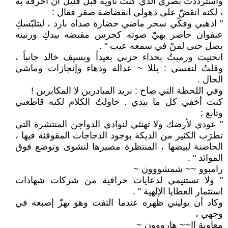
واسترددتُ بصري الذي كنت ناوية قبل قليل أن أحرقه به
، لكنه انقضّ على ذهولي انقضاضة صقر فقال :
" اذهبي وفكّي سحر ماضي حضارة صداه بارد ، ليتلبّسكِ
عنفوان حاضر بهيّ صوته كجرس مقبضه بيدكِ ورنينه
يصل حتى لمنْ في سمعه عيب " .
انحنيت ورميتُ بحذاء حزبي بعيداً وبسيف خالد جانباً ،
وقلتُ لنفسي : يللا ~ عدالة ودهاء وإنجازات وماشي
الحال .
وفي اللحظة التي صاح : نريد المبادرين لا المكابرين !
كنت أخفي كل ما بيدي . حاولتُ الكلام لكنه قاطعني
وتابع :
" عودي لأرضك ولا تهنئي لنوادي الدواجن المنتشرة التي
تطرَب الكثير من الديكة بوجود الدجاجات المقوقئة فيها ،
الحاضنة لبيضها ، المنتظرة مصيرها لتشوى وتوضع فوق
الموائد " .
رامبوو ~~ شمشووون ~
" ولا تستنيمي لدعايات خرافية من شركات شهادات
استثمار العطايا الإلهية " .
وكاد أن يوليني ظهره عندما التفت وهو يهزّ إصبعه في
وجهي ،
معاوية اا~~ هارووون ~