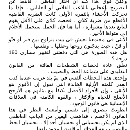
وعليّ فوق هذا كله أن أختار ألفاظي ، فأبتعد عن
التصريح بإعجابي باللاعب الفلاني أو العلتاني ، فإذا ما
تحركت الأحشاء بالثمرة الأولى كانت الضربة القاضية
الأفظع من ضربة كلاي ، فخصم كلاي على الأقل يقوم
ليتابع بعدها مشواره ، أما هنا فإن الحمل سيحمل الأحلام
إلى مثواها الأخير .
الأنثى في مجتمعنا تعيش في بيت يتراوح بين قبر أو قبْو
أو قنّ ، حيث يدجّنون روحها وعقلها .. ونفَسها .
هل هذه الصورة هي التي دفعتني لتغيير مساري 180
درجة ؟
نعلّق عادة لحظات الشطحات الفالتة من القانون
التقليدي على شماعة الحظ والنصيب .
وإحدى هذه اللحظات ألقتني في يمّ بلد غريب عندما كتب
القدر كلمته الأزلية الخالدة التي تقول إن الأقوى هو
الأبقى ، وإن الأفراد الأفضل تكيفاً مع بيئاتهم هم الأرجح
الأصلح للحياة والإكثار ، والقوة الكامنة في العلاقات
الإنسانية هي قانون الوجود .
انطويتُ ببصري إلى نفسي وأمعنتُ النظر في هذا
القانون الأعظم ، فداهمني اليقين من الجانب العاطفي
الذي لم يكن بحسباني أو بحسبان أحد إلا .. بحسبان الحظ
والنصيب بلغة العجائز أو قانون الوجود بلغتنا .