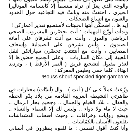
والوجه الذي يعزّ أن تراه مبتسماً إلا كابتسامة الموناليزا
الحيرى ، اختفتْ منه وبانتْ فيه التجاعيد حول الخدود
والعيون مع اتساع الضحكات .
إيه ها .. اضحكْن أيتها الخبيثات لأستطيع تقدير أعماركن !
وبدأت أوزّع المهمات : أنت تحضّرين المشروب الصحي
الرياضي والموز ، وأنت مع أنت تشرفان على أمانة
الصندوق ، وأنتن تشرفن على الصيدلية وإسعاف
المصابين ، وأنت مع أنتتتتتتِ تحضّرن سياراتكن لنقل
اللعيبة إلى مكان المباريات ، وعلى الجميع حضورها إلا
لعذر مقبول لتشجيع فريق ( النمر الأرقط ) ، وترديد
الهتاف كلما حمي وطيس المعركة :
Bouss shouf speckled tiger gambare!
وزّعتُ عملاً على كل ( أنتِ ) .. وال (أنتيّات) محتارات في
ظاهرتي النشيطة الغريبة القادمة من بلاد بدْو الحطّة
والعقال .. بلاد الخيام والجمال .. وجحيم بحار الرمال ..
حيث لا ماء ولا دواء .. وليس لك إلا السماء والنساء ..
وبضع روايات وخرافات .. وحيث أصحاب الدشداشات
يقلعون الأسنان بالكمّاشات ..
وأنا كنتُ أقول لنفسي : ما للقوم ينظرون في أسناني