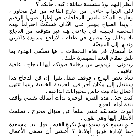
أنظر إليهم بودّ مبتسمة سائلة : كيف حالكم ؟
لكن الجواب جاءني من خارج القاعة من قنّ مجاور ،
وقامت الديكة تنافس الدجاجات في إظهار صوتها الرخيم
، وبدأ الصياح ينهمر على الآذان فسكتُّ احتراماً لهذه
اللحظة الجليلة التي جاءتني هِبة غير متوقعة من الدجاج
بلا مقابل ولا مطمع في طعام ، لأراجع مسودة ذاكرتي
ونقلها إلى المبيضّة .
ما أسعدكِ في هذه اللحظات .. هيا تصنّعي الهدوء بما
يليق بمقام النعم المنهمرة عليك .
زيدوني .. زيدوني من رخامة صوتكم أيها الدجاج ، عافية
عافية ..
ساد بعض الهرج ، فوقف طفل يقول إن قن الدجاج هذا
سينتقل إلى مكان آخر في الحديقة الخلفية ريثما تنتهي
أعمال بناء بيت خاص للحيوانات الداجنة .
كنت خلال هذه الفترة الوجيزة بدأت أتمالك نفسي وأقف
بثقة أمام الجمع .
انبرت متفذلكة تعتذر سلفاً عن سؤال محرج . تطلعتْ
الأنظار إليها وهي تقول :
" لم نسمع عن سيدة تهتمّ بكرة القدم ، فهل أنتِ مستعدة
حقاً لإدارة فريق أولادنا ؟ أخشى أن تطغى الأعمال