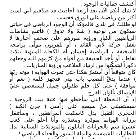
أكتشف جماليات الوجود .
لا شك أنكم الآن بعد أربعة أحاديث قد صدّقتم أني لست
أكثر من رياضية على الورق فحسب .
لو ظللتُ في بلدي فالمؤكد أن الوجود الرياضي في حياتي
سيكون من نوعية ( شمّ ولا تذوق ) فأتتبع نشاطات
الرياضيين الكبار ورؤية صورهم على صحف أخبارها لا
تغفل حركة لأبي القائد ، أو تلفزيون تتولّى برامجه
السخيفة ، الرياضية إحسان أم الكحلة المنتهية بثلاث
نقاط ، أو نأخذ الحقيقة من أفواه منْ كرّمهم الله وجعلهم
ذكوراً ليتمكّنوا من ارتياد الملاعب ورؤية المباريات .
كان متوقعاً أن أستمرّ هكذا حتى تموت الهواية ( موتة ربّها
) عندما يدقّ النصيب باب بيتي فتجهز كلمة ( نعم أو
موافقة ) على كل حلم طفولي جميل ليستعصي عليّ
الإمساك بألوان القزح .
إذ أن اللحظة التي سأخطو فيها عتبة بيت الزوجية ،
سيستقبلني منْ سيضع على رأسي ( جرن الكبة )
الحجري الثقيل بدل كاسكيت المراهقين ، وسأتنقل
برزانة الهوانم مبودَرة ومغندَرة وأنا أعلو على كعب
عشرة سم بالجرابات النايلون والموديلات الستاتية بدل
النظارات الشمسية والبدلة السبور والحذاء الرياضي !