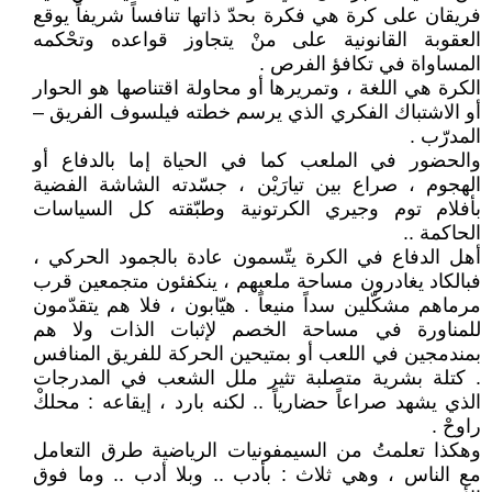
فريقان على كرة هي فكرة بحدّ ذاتها تنافساً شريفاً يوقع
العقوبة القانونية على منْ يتجاوز قواعده وتحْكمه
المساواة في تكافؤ الفرص .
الكرة هي اللغة ، وتمريرها أو محاولة اقتناصها هو الحوار
أو الاشتباك الفكري الذي يرسم خطته فيلسوف الفريق –
المدرّب .
والحضور في الملعب كما في الحياة إما بالدفاع أو
الهجوم ، صراع بين تيارَيْن ، جسّدته الشاشة الفضية
بأفلام توم وجيري الكرتونية وطبّقته كل السياسات
الحاكمة ..
أهل الدفاع في الكرة يتّسمون عادة بالجمود الحركي ،
فبالكاد يغادرون مساحة ملعبهم ، ينكفئون متجمعين قرب
مرماهم مشكّلين سداً منيعاً . هيّابون ، فلا هم يتقدّمون
للمناورة في مساحة الخصم لإثبات الذات ولا هم
بمندمجين في اللعب أو بمتيحين الحركة للفريق المنافس
. كتلة بشرية متصلبة تثير ملل الشعب في المدرجات
الذي يشهد صراعاً حضارياً .. لكنه بارد ، إيقاعه : محلكْ
راوحْ .
وهكذا تعلمتُ من السيمفونيات الرياضية طرق التعامل
مع الناس ، وهي ثلاث : بأدب .. وبلا أدب .. وما فوق