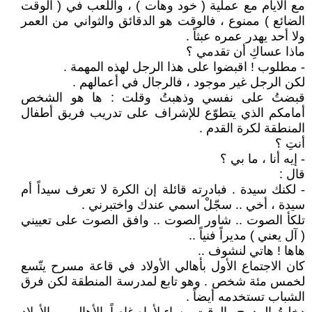
مع الأيام مع عملية ( خود وهات ) ، واللعب في ( الوقت
الضائع ) ممنوع ، فالوقت هو الدقائق والثواني من العمر
ولا أحد يهدر عمره عبثاً .
ماذا عساكِ أن تقدمي ؟
- مطلوب ! اقبضوا على هذا الرجل لهذه المهمة .
لكن الرجل غير موجود ، فالرجال في أعمالهم .
قبضتُ على نفسي وذهبتُ وقلت : ها هو الشخص
أمامكم الذي يتطوّع للإشراف على تدريب فريق أطفال
المنطقة لكرة القدم .
أنتِ ؟
- إيه أنا ، ما بي ؟
قال :
- لكنك سيدة . فبادرته قائلة إن الكرة لا تعرف سيداً أم
سيدة ، أخي .. سجّلْ اسمي عندك واختبرني .
تلكأ الصوت .. شاور الصوت .. وافق الصوت على تعييني
( آل يعني ) مديراً فنياً ..
هاها ! هاتي لنشوف ..
كان الاجتماع الأول بأهالي الأولاد في قاعة مسرح يتّسع
لخمس مئة شخص . وهو تابع لمدرسة المنطقة لكن فرق
الشباب تستخدمه أيضاً .