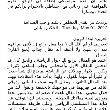
أعتبر أن نقده لموضوعي إضافة لي فأرجو التكرم
بالموافقة على رجائي مع احتفاظي بالاحترام لرأيكم في
الحذف وشكراً
ترددتُ في نقدي المخلص ، لكنه واجب الصداقة
Tuesday, May 01, 2012 - الحكيم البابلي
العزيزة ليندا كبرييل
تعذريني لو لم أقل لك ( هذا مقال رائع ) ، لأنني لم أفهم
منه أي شيئ ولا أعتقد أنه مقال جذاب يُمتع القارئ
الذواق
أعتقد هو المقال الرابع لكِ حول الرياضة ، والحق كان قد
أعجبني المقال الأول وأضحكني وجلب إنتباهي كثيراً ،
ولكن ... تكرار مقالاتك عن الرياضة لم يدع لكِ شيئاً جديداً
أو مُثيراً أو مهماً للقول ، ولهذا بدأت هذه المقالات تبهت
منذ المقال الثاني ، ومقال اليوم سحب لساني وذوقي
الناقد من تهربهما في مواجهتك بالحقيقة والقول لك من
خلال محبتي : هذا مقال باهت لا طعم له ، ولا يسير بخط
متوازي لبقية مقالاتك الجميلة ، ونصيحتي لكِ التوقف عن
كتابة هذا المسلسل الرياضي وعلى طريقة مسلسلات
أفلام (رامبو) و (راكي) وغيرها من المسلسلات التي