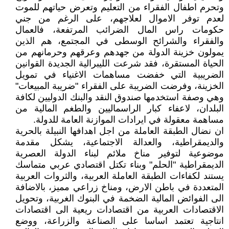
وتحرم اطفال الفقراء من التعليم وتعرض حياتهم للموت
لعدم توفر الاموال لعلاجهم، على الرغم من جني
حكومات راس المال الضرائب المرتفعة، فالعمال
والفقراء والشرائح الوسطى في المجتمع، هم الذين
يمولون خزينة الدولة من جهدهم وعرقهم وحرمانهم من
الحياة المستقرة، فقد شرعت الليبرالية الجديدة القوانين
الضريبية التي خفضت مساهمات الاغنياء في تمويل
الخزينة، وفرضت الضريبة على الفقراء "ضريبة المبيعات"
وهي وصفة استخدمها صندوق النقد والبنك الدوليين لكافة
البلدان، لاعفاء كبار الراسماليين والطغم المالية من
مساهمة معقولة في ايرادات الموازنة العامة للدولة.
ان نضال الطبقة العاملة من اجل اهدافها النبيلة بالحرية
والديمقراطية، والعدالة الاجتماعية، يشكل مقدمة
موضوعية لتوفير مناخ ملائم لبناء الدولة العصرية
الديمقراطية "الحلم" وبناء تكتل اقتصادي عربي متماسك
يستند لكفاءات الطبقة العاملة العربية، والثروات العربية
المتعددة في باطن الارض، ومناخ زراعي مميز، بالاضافة
الى الفوائض المالية الضخمة في البنوك الغربية، وتحويل
الاقتصادات العربية من اقتصادات ريعية الى اقتصادات
انتاجية تعتمد اساسا على الصناعة والزراعة، ووضع