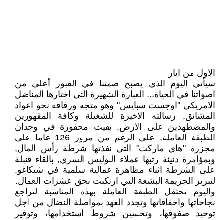
الاول من ايار
سيأتي اليوم الذي يصبح صمتنا في القبور أعلى من
اصواتنا في الحياة... العبارة الشهيرة التي اختارها المناضل
الامريكي "اوجست سبايس" وهو متجه ورفاقه نحو اعواد
المشانق, رسالته الاخيرة للشغيلة وكافة المقهورين
والمضطهدين على الارض, بقيت محفورة في وجدان
الطبقة العاملة, على الرغم من مرور 126 عاما على
مجزرة "هاي ماركت" التي نفذتها شرطة رأس المال,
وبمؤامرة دنيئة رتبها عملاء البوليس السري, بالقاء قنبلة
على الشرطة اثناء مظاهرة عمالية سلمية في شيكاغو,
لتبرير الجريمة البشعة التي ارتكبت بحق عشرات العمال.
واليوم تحتفل الطبقة العاملة بهذه المناسبة لتراجع
نجاحاتها واخفاقاتها وتجدد العهد بمواصلة النضال من اجل
توحيد صفوفها، وتحسين شروط استخدامها، وتوفير