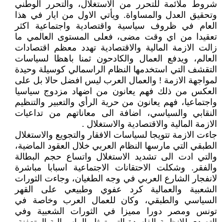
شروط ملائمة للتحرر من الاستغلال، والتحرر الوطني
وتحقيق العدل والمساواة. ويأتي الاول من ايار في هذا
العام في ظروف سياسية واقتصادية واجتماعية اكثر
تعقيدا من اي وقت مضى، فعلى المستوى العالمي ما
زالت الازمة المالية والاقتصادية تهدد معظم اقتصادات
العالم، ويدفع العمال والكادحون ثمنا باهظا لسياسات
التقشف التي استخدمها النظام الراسمالي كوسيلة وحيدة
لمواجهة الازمة ! والعمال العرب ليس افضل حالا بل على
العكس من ذلك فهم يعانون من اضهاد مزدوج سياسيا
واجتماعيا، فهم يعانون من حرية الرأي والتعبير والتنظيم
النقابي والسياسي، اضافة الى معاناتهم من تداعيات
الازمة المالية والاقتصادية والاستغلال .
جاءت الازمة تتويجا لسياسات الافقار والتجويع والاستغلال
الطبقي التي مارسها النظام العربي خلال العقود الماضية،
والتي ادت الى تشديد الاستغلال واتساع حجم البطالة
والفقر. وشكلت الاحتقانات الاجتماعية اسبابا مباشرة
لانفجار الشارع العربي في وجه الطغيان، وجاءت الثورات
الشعبية والعمالية كرد عفوي وطبيعي على القهر
السياسي والطبقي، وكان للعمال العرب وخاصة في
تونس ومصر دورا مميزا في الثورات الشعبية وفي