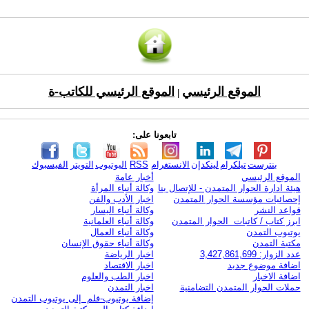
الموقع الرئيسي
الموقع الرئيسي للكاتب-ة
|
تابعونا على:
بنترست
تيلكرام
لينكدإن
الانستغرام
RSS
اليوتيوب
التويتر
الفيسبوك
الموقع الرئيسي
أخبار عامة
هيئة ادارة الحوار المتمدن - للإتصال بنا
وكالة أنباء المرأة
إحصائيات مؤسسة الحوار المتمدن
اخبار الأدب والفن
قواعد النشر
وكالة أنباء اليسار
ابرز كتاب / كاتبات الحوار المتمدن
وكالة أنباء العلمانية
يوتيوب التمدن
وكالة أنباء العمال
مكتبة التمدن
وكالة أنباء حقوق الإنسان
عدد الزوار: 3,427,861,699
اخبار الرياضة
اضافة موضوع جديد
اخبار الاقتصاد
اضافة الاخبار
اخبار الطب والعلوم
حملات الحوار المتمدن التضامنية
اخبار التمدن
إضافة يوتيوب-فلم إلى يوتيوب التمدن