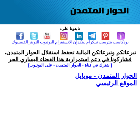
تابعونا على:
بودكاست
بنترست
تيلكرام
لينكدإن
الانستغرام
اليوتيوب
التويتر
الفيسبوك
تبرعاتكم وتبرعاتكن المالية تحفظ استقلال الحوار المتمدن،
فشاركونا في دعم استمرارية هذا الفضاء اليساري الحر
[اشترك في قناة ‫«الحوار المتمدن» على اليوتيوب]
الحوار المتمدن - موبايل
الموقع الرئيسي