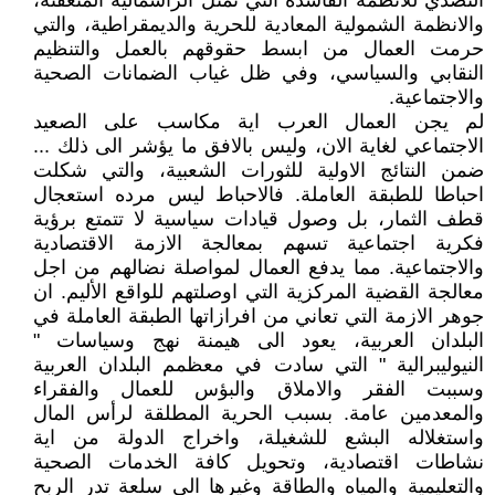
التصدي للانظمة الفاسدة التي تمثل الراسمالية المتعفنة،
والانظمة الشمولية المعادية للحرية والديمقراطية، والتي
حرمت العمال من ابسط حقوقهم بالعمل والتنظيم
النقابي والسياسي، وفي ظل غياب الضمانات الصحية
والاجتماعية.
لم يجن العمال العرب اية مكاسب على الصعيد
الاجتماعي لغاية الان، وليس بالافق ما يؤشر الى ذلك ...
ضمن النتائج الاولية للثورات الشعبية، والتي شكلت
احباطا للطبقة العاملة. فالاحباط ليس مرده استعجال
قطف الثمار، بل وصول قيادات سياسية لا تتمتع برؤية
فكرية اجتماعية تسهم بمعالجة الازمة الاقتصادية
والاجتماعية. مما يدفع العمال لمواصلة نضالهم من اجل
معالجة القضية المركزية التي اوصلتهم للواقع الأليم. ان
جوهر الازمة التي تعاني من افرازاتها الطبقة العاملة في
البلدان العربية، يعود الى هيمنة نهج وسياسات "
النيوليبرالية " التي سادت في معظمم البلدان العربية
وسببت الفقر والاملاق والبؤس للعمال والفقراء
والمعدمين عامة. بسبب الحرية المطلقة لرأس المال
واستغلاله البشع للشغيلة، واخراج الدولة من اية
نشاطات اقتصادية، وتحويل كافة الخدمات الصحية
والتعليمية والمياه والطاقة وغيرها الى سلعة تدر الربح