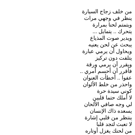
من خلف زجاج السيارة
ينظر في وجهي مرات
ويتمتم لحنا بمرارة
يتحرك .. يتمايل ...
ويدير صوت المذياع
يبحث عن لحن يعنيه
ويحاول أن يرمي عبارة
يتلفت دون تركيز
ويقرر أن يرمي ورقة
فأقرر أن أحسم أمري ..
عفوا .. أخطأت العنوان
واحذر من خلط الألوان
كوني سيدة حرة
لا أملك حتما قلبين
لي وجه صافي الألحان
يسعده ذاك الإنسان
ينتظر من قلبي إشارة
لا تعبث لتجد قلبا
من لحنك يغزل أوتاره