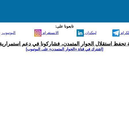
تابعونا على:
لكرام
لينكدإن
الانستغرام
اليوتيوب
ية تحفظ استقلال الحوار المتمدن، فشاركونا في دعم استمرارية 
[اشترك في قناة ‫«الحوار المتمدن» على اليوتيوب]