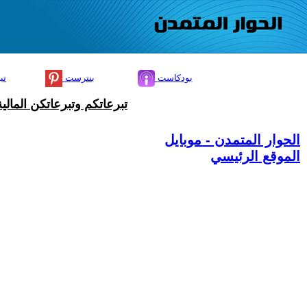
بودكاست
بنترست
تي
تبرعاتكم وتبرعاتكن المال
الحوار المتمدن - موبايل
الموقع الرئيسي