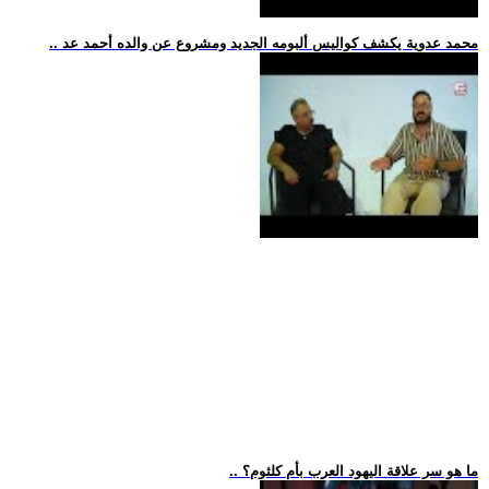
.. محمد عدوية يكشف كواليس ألبومه الجديد ومشروع عن والده أحمد عد
.. ما هو سر علاقة اليهود العرب بأم كلثوم؟