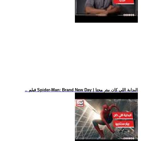
.. فيلم Spider-Man: Brand New Day | البداية اللي كان بيتر محتا