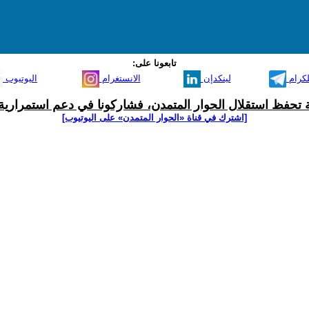
تابعونا على:
لكرام
لينكدإن
الانستغرام
اليوتيوب
ية تحفظ استقلال الحوار المتمدن، فشاركونا في دعم استمرارية 
[اشترك في قناة ‫«الحوار المتمدن» على اليوتيوب]