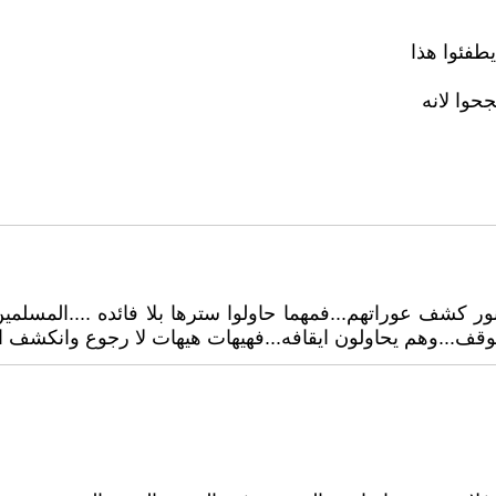
يطفئوا هذا
حوا لانه
لنور كشف عوراتهم...فمهما حاولوا سترها بلا فائده ....المسلم
توقف...وهم يحاولون ايقافه...فهيهات هيهات لا رجوع وانكشف ا