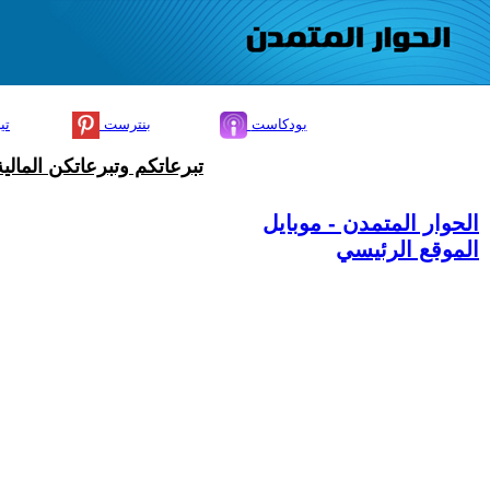
بودكاست
بنترست
تي
تبرعاتكم وتبرعاتكن المال
الحوار المتمدن - موبايل
الموقع الرئيسي