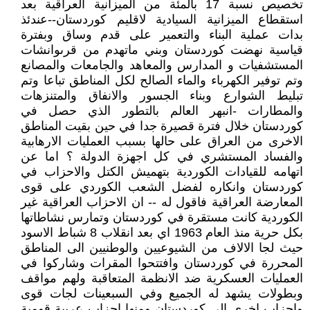
تخصيص نسبة 17 بالمئة من الميزانية العراقية بعد
استقطاع الميزانية السيادية لاقليم كوردستان--عندئذ
بدات عملية البناء والتعمير على قدم وساق وبفترة
قياسية نهضت كوردستان وبني ماتهدم من قرىوانشات
المستشفيات و المدارس والمعاهد والجامعات والمصانع
وتم توفير الكهرباء والماء الصالح لكل المناطق تباعا وتم
تبليط الشوارع وبناء الجسور والانفاق والمتنزهات
والمطارات -انبهر العالم بالتطور الذي حصل في
كوردستان خلال فترة قصيرة جدا في حين بقيت المناطق
الاخرى من العراق على حالها بسبب العمليات الارهابية
والفساد المستشري في كل اجهزة الدولة ؟ اما عن
اتهامه للقيادات الكوردية بتهميش الكتل والاحزاب في
كوردستان وانكاره لفضل الشعب الكوردي على قوى
المعارضة العراقية فاقول له -- ان الاحزاب العراقية غير
الكوردية كانت مستقرة في كوردستان وتمارس نشاطاتها
بكل حرية منذ العام 1963 اي بعد انقلاب 8 شباط الاسود
حيث لجا الالاف من الشيوعيين والوطنيين الى المناطق
المحررة في كوردستان وافتتحوا المقرات وشاركوا في
العمليات العسكرية ضد الانظمة المتعاقبة ولهم مواقف
وبطولات يشهد له الجميع وفي السبعينات لجات قوى
واحزاب اخرى الى كوردستان ومنها احزاب عربية قومية