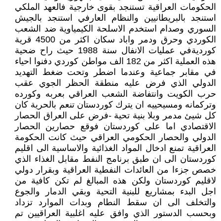
الحكومات العراقية تستنجد بقوى خارجية فالعهد الملكي
استنجد بالبريطانيين والنظام العارفي استنجد بالجيش
السوري وصدام استخدم الاسلحة الكيمياوية ضد الشعب
الكوردي وحرق ودمر واباد سكان اكثر من 4500 قرية
كورديةفي عمليات الانفال سنة 1988 حيث راح ضحية
هذه العملية اكثر من 182 الف مواطن كوردي دفنوا احياء
في مقابر جماعية وعندما اضطر وتحت ضغط التهديد
الدولي الذي فرض عليه منطقة الحظر الجوي عقب
حرب الكويت وانتفاضة الشعب العراقي بعربه وكورده
وتركمانه ومسيحييه ان يترك كوردستان تنعم بالحرية كان
كل شيئ مدمر وبلا بنية تحية -فرض على العراق الحصار
الاقتصادي اما على كوردستان فوقع حصارين الحصار
الدولي والحصار الحكومي العراقي حيث كانت الحكومة
العراقية تمنع ادخال المواد الغذائية والاساسية الى اقليم
كوردستان الى ان طبق برنامج النفط مقابل الغذاء الذي
خصص جزءا من العائدات النفطية العراقية وبقرار دولي
لاقليم كوردستان ولكن هذه المبالغ لم تكن كافية من
اجل البدء بمشاريع للبنية التحية وبقي الدمار والجوع
والتخلف الى ان سقط النطام وبدات الموارد تزداد
وبحسب الدستور الذي وافق عليه اغلبية العراقيين تم