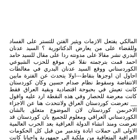
المالكي يفتعل الازمات ويثير الفتن للتستر على الفساد
وللقضاء على من يعارض الدكتاتورية ؟ السيد عدنان
البدري نشر مقالا على مدونته ردا على مقال للسيد حامد
احمد قمت بترجمته نقلا عن موقع للحزب الشيوعي
الكوردستاني ووقع السيد عدنان البدري في مغالطات
احاول ان اوجزها بنقاط---اولا يتحدث عن الفترة مابين
الانتفاضة وسقوط نظام صدام حسين وكان كوردستان
كانت تعيش في بحبوحة اقتصادية وبقية العراق فقط
كانت معرضة للحصار وفي هذه النقطة ارد عليه واقول
__ تعرضت كوردستان العراق ولانتحدث هنا عن الاجزاء
الاخرىمن كوردستان لان الموضوع متعلق بالشان
الكوردستاني العراقي ومعلوم للجميع بان كوردستان قد
تعرضت ومنذ انشاء الدولة العراقية بعد الحرب العالمية
الاولى الى حملات ابادة وتدمير من قبل كل الحكومات
العراقية المتعاقبة من ملكية الى جمهورية واحيانا كانت