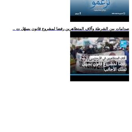
.. صدامات بين الشرطة وآلاف المتظاهرين رفضا لمشروع قانون يسهّل ت