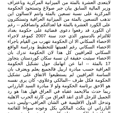
لايتعدى العشرة بالمئة من الميزانية المركزية وباعتراف
وزير المالية السابق بيان جبر صولاغ وتستحوذ الحكومة
المركزية على نسبة تسعين بالمئة وانتم لاتسالون اين
تذهب التسعين بالمئة من الميزانية العراقية وتستكثرون
على الكورد العشرة بالمئة فيا لعدالتكم وانصافكم -- رغم
ان الكورد قد رفعوا دعوى قضائية على حكومة بغداد
للالتزام بالدستور الذي حدد سنة 2007 كموعد لاجراء
الاحصاء السكاني الا ان الحكومة تتهرب من القيام باجراء
الاحصاء السكاني رغم اهميتها للتخطيط ودراسة الواقع
السكاني للعراقيين كل هذا لان الحكومة تدرك بان
الاحصاء سيثبت حقيقة ان نسبة سكان كوردستان يتجاوز
17 بالمئة -- اما عن اتهامك حول تشكيل الحكومة
العراقية حسب مبادرة اربيل فالجميع يعلم ويعترف بان
الساسة العراقيين لم يستطيعوا الاتفاق على تشكيل
الحكومة فكل طرف --المالكي وعلاوي- كان يرى نفسه
هو الاحق برئاسة الحكومة ولو لا مبادرة السيد البارزاني
ربما حدث مالايحمد عقباه في العراق فهل هذا هو رد
الجميل للرجل الذي انقذ العراق من كارثة الحرب الاهلية
وتدخل الدول الاقليمية في الشان العراقي--وليس ذنب
البارزاني ان ينكث المالكي بكل وعوده سواءا للقائمة