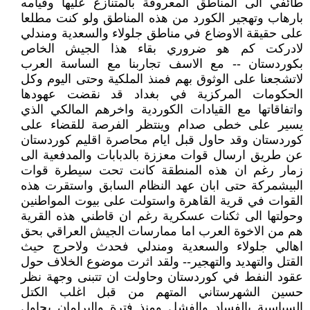
طائفي الى المناطق المعروفة بالمتنازع عليها وقيامه
بارهاب وتهجير الكورد من هذه المناطق ولو كنت مطلعا
على حقيقة الاوضاع في مناطق جلولاء والسعدية ومندلي
لادركت كم هو ضروري بقاء هذا الجيش الخاص
بكوردستان -- مع الاسف تجاربنا مع الساسة العرب
لاتشجعنا على الوثوق بهم فمنذ الملكية وحتى اليوم وكل
الحكومات المركزية في بغداد قد نقضت عهودها
واتفاقاتها مع القيادات الكوردية واخرهم المالكي الذي
يسير على خطى صدام وينتظر الفرصة للقضاء على
كوردستان وقد حاول قبل ايام محاصرة اقليم كوردستان
عن طريق ارسال قوات معززة بالدبابات والمدفعية الى
زمار رغم ان هذه المنطقة كانت تحت سيطرة قوات
البيشمركة حتى ابان عهد النظام السابق واستقرت هذه
القوات في قرية القاهرة واستولت على بيوت المواطنين
وحولتها الى ثكنات عسكرية رغم ان قاطني هذه القرية
هم من الاخوة العرب اما ممارسات الجيش العراقي بحق
اهالي جلولاء والسعدية ومندلي فحدث ولاحرج حيث
القتل والتهديد والتهجير-- ولقد اثرت موضوع الخلاف حول
عقود النفط في كوردستان وحاولت ان تتبنى وجهة نظر
حسين الشهرستاني المتهم من قبل اغلب الكتل
السياسية بالفساد والفشل ومنذ فترة والبرلمان يحاول