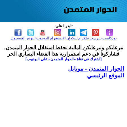
تابعونا على:
بودكاست
بنترست
تيلكرام
لينكدإن
الانستغرام
اليوتيوب
التويتر
الفيسبوك
تبرعاتكم وتبرعاتكن المالية تحفظ استقلال الحوار المتمدن،
فشاركونا في دعم استمرارية هذا الفضاء اليساري الحر
[اشترك في قناة ‫«الحوار المتمدن» على اليوتيوب]
الحوار المتمدن - موبايل
الموقع الرئيسي