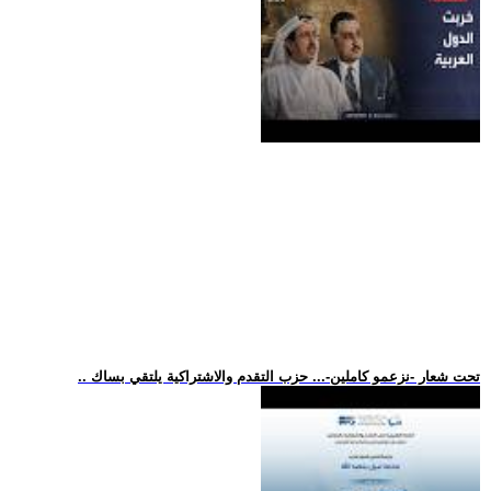
.. تحت شعار -نزعمو كاملين-... حزب التقدم والاشتراكية يلتقي بساك