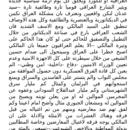
العراقية او للكورد ويخلق كل يوم ازمة سياسية جديدة
ويثير الشارع العراقي قوميا تارة وطائفية تارة --سيد
عدنان لنكن واقعيين ونعترف بان مشكلة العراق تكمن
في الديكتاتورية وبالعنصرية والطائفية وكل هذه الاوصاف
تنطبق على السيد المالكي ومع الاسف الشديد فان
الشعب العراقي بارع في صناعة الديكتاتور من خلال
التطبيل والتصفيق للحاكم حتى لو كان هذا الحاكم على
وتيرة المالكي --الا يعلم العراقيون جميعا بان المالكي
اصبح خطرا على العراق وسيتحول الى صدام حسين
الشيعي من خلال سيطرته على كل الاجهزة الامنية وعدم
تعيين الوزراء الامنيين -دفاع -داخلية- امن وطني-- الم
يعين كل قادة الفرق العسكرية دون حصول الموافقة من
مجلس النواب والم يتستر على الفاسدين والسراق ويمنع
استجوابهم في البرلمان وكمثال كم مليار سرق
الشهرستاني وكم مليار عبدالفلاح السوداني وعفوه عن
المجرمين الموالين له او من يعلن توبته ويصبح من
الموالين له ومشعان الجبوري مثال واضح امام اعيننا وكم
لفق تهم ضد معارضيه ومنهم من تم اغتياله من قبل
فرقه وهناك العشرات من الامثلة والادلة على ان
المالكي يوجه فرقه لاغتيال المعارضين وخاصة المطالبين
بدولة المواطنة وبالاخص الشيوعيين--تسعين بالمئة من