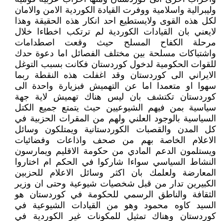
وليبرالية واسلامية ووفرت القيادة الكوردية الامن والامان
لكل هذه القوى ولايستطيع احد انكار هذه الحقيقة وهذا
لايعني بان القيادات الكوردية لم ترتكب اخطاءا خلال
مرحلة الكفاح المسلح حيث وقعت اصطدامات
واشتباكات مسلحة بين مختلف الفصائل اما دعوة حدك
للقوات الحكومية لدخول كوردستان فكانت بسبب التوغل
الايراني الى كوردستان وقد اغفلت هذه النقطة ربما
سهوا او متعمدا اما عن التهميش فبزيارة واحدة الى
كوردستان تكتشف بان ليس هناك تهميش لاية جهة
سياسية بمن فيهم الشيوعيين حيث يتمتع جميع الكتل
السياسية بالوجود العلني ولهم من المقرات الحزبية في
كل المدن والقصبات الكوردستانية ويمتلكون وسائل
الاعلام الخاصة بهم من صحف واذاعات وفضائيات
ويستلمون الدعم المادي من حكومة الاقليم ويمارسون
النشاط السياسي سواءا شاركوا في الحكم ام اختاروا
المعارضة ولعلمك بان اكثر وسائل الاعلام للحزبين
الكبيرين تدار من قبل شخصيات شيوعية وحتى ان وزير
الثقافة والناطق الرسمي للحكومة في كوردستان هو
السيد كاوه محمود وهو من القيادات الشيوعية في
كوردستان وهناك تمثيل للمكونات غير الكوردية في