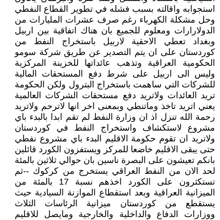
استجوابه واقالته بسبب فشله في تطوير القطاع النفطي
وحل مشكلة الكهرباء رغم صرف عشرات المليارات من
الدولارارات ومعلوم للجميع بان هناك اتفاقية بين اربيل
وبغداد تعطي الاحقية لاربيل باستخراج النفط من
كوردستان على ان يتم التصدير عن طريق شركة سومو
الحكومية العراقية وتذهب عائداتها للخزينة المركزية
وليس الى اربيل على شرط دفع المستحقات المالية
للشركات التي ساهمت باستخراج البترول ولكن الحكومة
تريد العائدات ولاتريد دفع مستحقات الشركات العالمية
يعني اتريد تاخذ وماتنطي وبمعنى اخر انها لاترحم ولاتريد
رحمة الله تنزل اذ ان وزارة النفط لم تقم ابدا بالبدء باي
مشروع لاستكشاف واستخراج النفط في كوردستان
ولاتريد ان تقوم حكومة الاقليم البدء باي مشروع نفطي
حتى يبقى الاقليم خاضعا للمركز ويستفزون الكورد قائلين
بانكم تعيشون على البصرة ناسين بان حوالي ثلاثين بالمئة
لحد الان من النفط العراقي يستخرج من كركوك --ثم
تستكثرون على الكورد اخذهم نسبة 17 بالمئة من
الميزانية العراقية وبعد استقطاع الموازنة السيادية حيث
يستقطع من كوردستان ميزانية الرئاسات الثلاث
ووزارات الدفاع والداخلية والخارجية ومايصل للاقليم