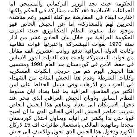
الحكومة حيث تجد الوزير التركماني والمسيحي اما
الجماعات الاسلامية فقد كانت مشاركة في الحكم ولكنها
اختارت البقاء في المعارضة مع كتلة التغيير رغم مناشدة
الحزبين لهم بالمشاركة- اما عن الجيش الخاص فهو
موجود قبل سقوط النظام الديكتاتوري حيث اعترف
الحكومة العراقية من خلال بيان الحادي عشر من اذار
سنة 1970 بقوات البيشمركة واعتبرتها قوات نظامية
وكانت الدولة العراقية تدفع رواتب عشرين الف مقاتل
من قوات البيشمركة ولعبت هذه القوات الدور الاساس
في حفظ الامن في كوردستان منذ العام 1991 ومنتسبي
هذا الجيش اليوم هم من خريجي الكليات العسكرية
وكليات الشرطة وقدم هذا الجيش المئات من الشهداء
في الحرب مع الارهاب وفي سبيل الحفاظ على امن
الكثير من المناطق العراقية بما فيها بغداد ابان سقوط
النظام السابق وذوبان الجيش العراقي الذي تبخر عند
دخول الامريكان الى بغداد وساهم هذا الجيش الخاص
بتدريب عناصر الجيش العراقي الحالي الذي ما ان اصبح
قويا حتى بدا يكشر عن انيابه ويحاول احتلال كوردستان
مجددا وماتهديد المالكي باستعمال طائرات اف 15 لاركاع
الكورد ودخول هذا الجيش الذي تحول وللاسف الى جيش