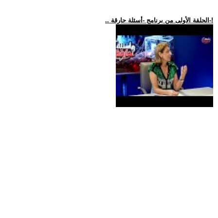
.. الحلقة الأولى من برنامج -أسئلة حارقة-!