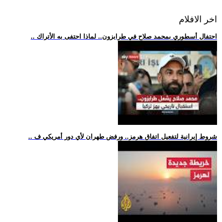
اخر الافلام
.. احتفال أسطوري بمحمد صلاح في طرابزون.. لماذا احتفى به الأتراك
.. شروط إيرانية لتفعيل اتفاق هرمز.. ورفض طهران لأي دور أمريكي ف