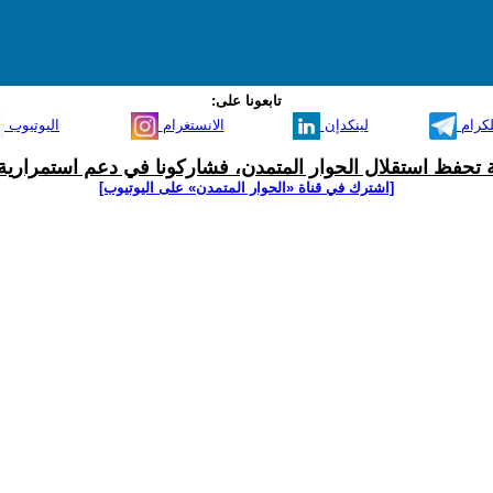
تابعونا على:
لكرام
لينكدإن
الانستغرام
اليوتيوب
ية تحفظ استقلال الحوار المتمدن، فشاركونا في دعم استمرارية 
[اشترك في قناة ‫«الحوار المتمدن» على اليوتيوب]