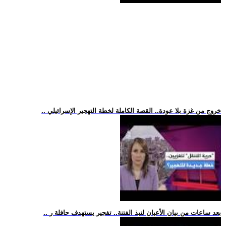
.. خروج من غزة بلا عودة.. القصة الكاملة لخطة التهجير الإسرائيلي
.. بعد ساعات من بيان الأعيان لنبذ الفتنة.. تفجير يستهدف حافلة ر