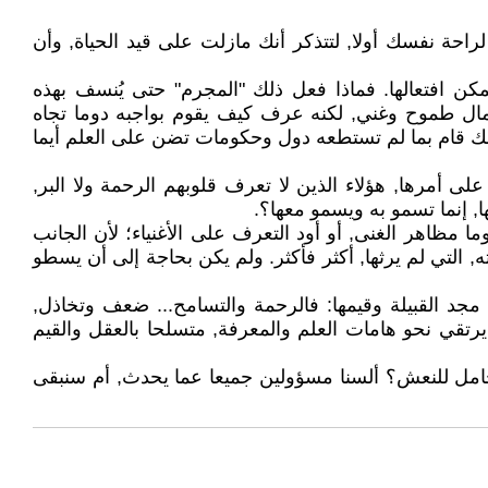
حة نفسك أولا, لتتذكر أنك مازلت على قيد الحياة, وأن
ن افتعالها. فماذا فعل ذلك "المجرم" حتى يُنسف بهذه
عمال طموح وغني, لكنه عرف كيف يقوم بواجبه دوما تجاه
ك قام بما لم تستطعه دول وحكومات تضن على العلم أيما
 أمرها, هؤلاء الذين لا تعرف قلوبهم الرحمة ولا البر,
ا, إنما تسمو به ويسمو معها؟.
ا مظاهر الغنى, أو أود التعرف على الأغنياء؛ لأن الجانب
 التي لم يرثها, أكثر فأكثر. ولم يكن بحاجة إلى أن يسطو
جد القبيلة وقيمها: فالرحمة والتسامح... ضعف وتخاذل,
م يرتقي نحو هامات العلم والمعرفة, متسلحا بالعقل والقيم
ء وحامل للنعش؟ ألسنا مسؤولين جميعا عما يحدث, أم سنبقى