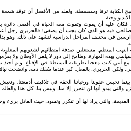
ح الكتابة ترفا وسفسطة. ولعله من الأفضل أن توقد شمعة لرا
لأيديولوجية.
 فكان عليه أن يموت وتموت معه الحياة في أقصى دائرة يمك
ي التصالحي فيه هو الذي كان يجب أن يصفى! فالحريري رجل أ
دارسين في مختلف المراحل الدراسية لتشهد على ذلك. وهو بذل
.
لنهب المنظم, مستغلين صدفة امتطائهم لشعوبهم المغلوبة على
اسي بهذه المهارة, وطامح إلى دور لا يلغي الأوطان ولا يقزِّمه
ع أنني كنت معجبا بطريقته البسيطة في الإقناع. ولم أحبذ يوم
 ولكن الحريري, بالفعل, كبر عندما سُفك دمه, واتضحت نبالته,
ا نحبس عقولنا ورغباتنا الحقة في تلافيف أدمغتنا, ونعيش م
, والتي يبدو أنها لن تتحرر إلا منا, وليس بنا. كل هذا والعال
دم القديمة, والتي يراد لها أن تتكرر وتسود, حيث القاتل بري