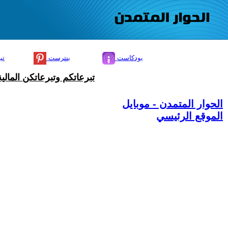
بودكاست
بنترست
تي
تبرعاتكم وتبرعاتكن المال
الحوار المتمدن - موبايل
الموقع الرئيسي