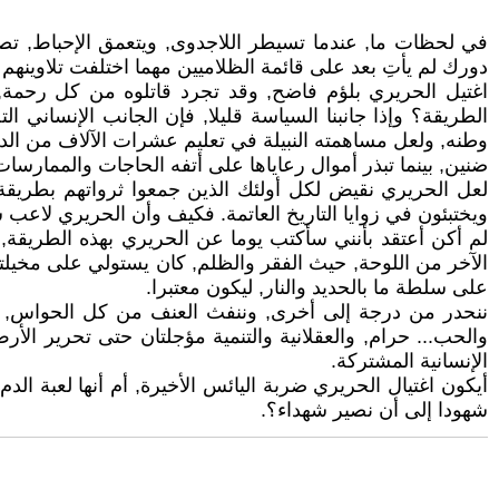
في لحظات ما, عندما تسيطر اللاجدوى, ويتعمق الإحباط, تصب
دورك لم يأتِ بعد على قائمة الظلاميين مهما اختلفت تلاوينهم ا
اغتيل الحريري بلؤم فاضح, وقد تجرد قاتلوه من كل رحمة,
الطريقة؟ وإذا جانبنا السياسة قليلا, فإن الجانب الإنسان
وطنه, ولعل مساهمته النبيلة في تعليم عشرات الآلاف من ال
ضنين, بينما تبذر أموال رعاياها على أتفه الحاجات والممارسات
لعل الحريري نقيض لكل أولئك الذين جمعوا ثرواتهم بطريقة ا
ويختبئون في زوايا التاريخ العاتمة. فكيف وأن الحريري لاعب سي
لم أكن أعتقد بأنني سأكتب يوما عن الحريري بهذه الطريقة, م
الآخر من اللوحة, حيث الفقر والظلم, كان يستولي على مخيلتي.
على سلطة ما بالحديد والنار, ليكون معتبرا.
ننحدر من درجة إلى أخرى, وننفث العنف من كل الحواس, بينم
والحب... حرام, والعقلانية والتنمية مؤجلتان حتى تحرير الأرض
الإنسانية المشتركة.
أيكون اغتيال الحريري ضربة اليائس الأخيرة, أم أنها لعبة ال
شهودا إلى أن نصير شهداء؟.