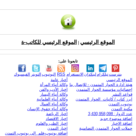
الموقع الرئيسي
الموقع الرئيسي للكاتب-ة
|
تابعونا على:
بنترست
تيلكرام
لينكدإن
الانستغرام
RSS
اليوتيوب
التويتر
الفيسبوك
الموقع الرئيسي
أخبار عامة
هيئة ادارة الحوار المتمدن - للإتصال بنا
وكالة أنباء المرأة
إحصائيات مؤسسة الحوار المتمدن
اخبار الأدب والفن
قواعد النشر
وكالة أنباء اليسار
ابرز كتاب / كاتبات الحوار المتمدن
وكالة أنباء العلمانية
يوتيوب التمدن
وكالة أنباء العمال
مكتبة التمدن
وكالة أنباء حقوق الإنسان
عدد الزوار: 3,430,958,098
اخبار الرياضة
اضافة موضوع جديد
اخبار الاقتصاد
اضافة الاخبار
اخبار الطب والعلوم
حملات الحوار المتمدن التضامنية
اخبار التمدن
إضافة يوتيوب-فلم إلى يوتيوب التمدن