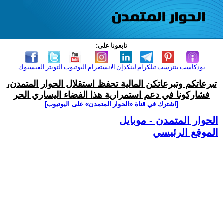
تابعونا على:
بودكاست
بنترست
تيلكرام
لينكدإن
الانستغرام
اليوتيوب
التويتر
الفيسبوك
تبرعاتكم وتبرعاتكن المالية تحفظ استقلال الحوار المتمدن،
فشاركونا في دعم استمرارية هذا الفضاء اليساري الحر
[اشترك في قناة ‫«الحوار المتمدن» على اليوتيوب]
الحوار المتمدن - موبايل
الموقع الرئيسي