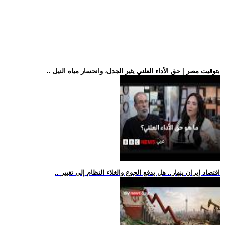
.. بتوقيت مصر | حق الأداء العلني يثير الجدل، وانحسار مياه النيل
.. اقتصاد إيران ينهار.. هل يدفع الجوع والغلاء النظام إلى تغيير