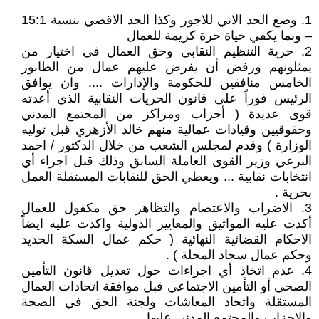
1. وضع الحد الاني للاجور وكذا الحد الاقصي بنسبة 15:1
– وبما يكفي حياة حرة كريمة للعمال
2. حرية التنظيم النقابي وحق العمال في اختيار من
يمثلونهم ورفض أن يفرض عليهم عمال من الطابور
الخامس منافقين للحكومة والإدارات .... وان يوافق
الرئيس فوراً على قانون الحريات النقابية الذي أعدته
قوى عديدة ( أحزاب ومراكز من المجتمع المدني
وحقوقيين وقيادات عمالية منهم خالد الأزهري قبل توليه
الوزارة ) وقدم لمجلس الشعب من خلال الدكتور / احمد
البرعي وزير القوى العاملة السابق وذلك قبل اجراء أي
انتخابات نقابية ... ويعطي الحق للنقابات المستقلة العمل
بحرية .
3. الاضراب والاعتصام والتظاهر حق مكفول للعمال
أكدت عليه المواثيق والمعايير الدولية واكدت عليه ايضاً
الاحكام القضائية النهائية ( حكم عمال السكة الحديد
وحكم عمال سجاد المحلة ) .
4. عدم اتخاذ أي اجراءات حول تعديل قانون التأمين
الصحي أو التأمين الاجتماعي قبل موافقة اتحادات العمال
المستقلة واتحاد المعاشات ولجنة الحق في الصحة
والاحزاب والمجتمع المدني عليها .