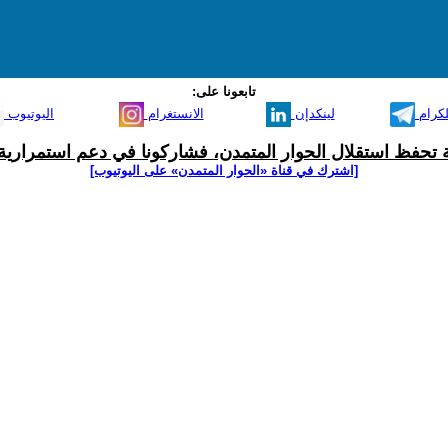
تابعونا على:
لكرام
لينكدإن
الانستغرام
اليوتيوب
ية تحفظ استقلال الحوار المتمدن، فشاركونا في دعم استمرارية 
[اشترك في قناة ‫«الحوار المتمدن» على اليوتيوب]