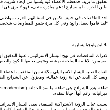
تحقيق ما يريد، فمعظم الاعضاء فيه يئسوا من ايجاد شريك فلس
بيلين للحزب، لم يسارع لدعم مبادرة جنيف، فهو لا يرى في ا
"لقد قاموا بعمل رائع: وفي كل مرة ضموا للمفاوضات شخصية ه
بلا ايديولوجيا يسارية
لادراك التناقضات في نهج اليسار الاسرائيلي، علينا التدقيق او
لقسمين: الاغلبية الساحقة يمينية، وينتمي بعضها لليكود وا
النواة الصلبة لليسار الاسرائيلي مكوّنة من المثقفين، اعضاء ا
وبعيد كل البعد عن اية رؤية عمالية، ومعزول عن الشرائح الض
ميزانياته، رغم انها احيانا تنتقده.
بسبب غياب الرؤية الاشتراكية الطبقية، يبقى اليسار الاسرا
مرتفع والمتعصب قوميا والمنعزل. ويعيق هذا الواقع امكانية ا