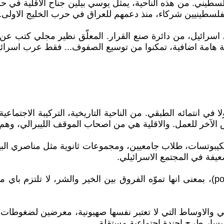
طيني. من هذه الناحية، يمثل يوسي بيلين جناح الاقلية في حز
لفلسطينيين شركاء، منذ دعمهم للعراق في حرب الخليج الاولى.
امة اضافية، تمكنوا من توسيع الصفوف... فقط عرب اسرائيل غا
لا في انتمائه الطبقي. من الناحية التاريخية، التركيبة الاجتم
لبعض الآخر للعمل. والاقلية هي من اصحاب الموقف الليبرالي
لكيبوتسات، طلاب جامعيين، ومجموعات ثانوية مثل مناصري البيئة،
عيفة في المجتمع الاسرائيلي.
ثقافة هذه الشرائح هي ثقافة ما بعد الحداثة (postmodernism)، بمعنى انها تموّه الفروق 
ئيلي والاوساط التي لا تعتبر نفسها صهيونية، معرضين لضغوطا
ليسار طرح اجندة اجتماعية مستقلة.