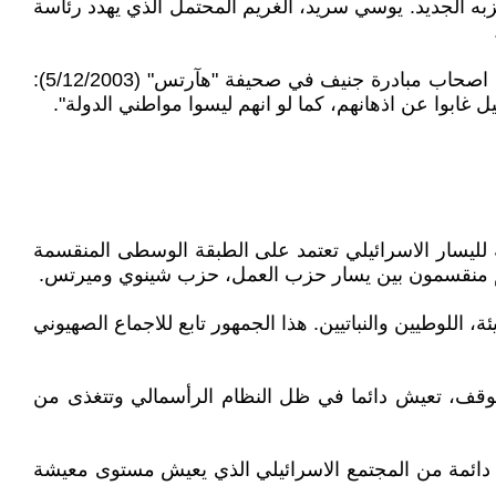
به الجديد. يوسي سريد، الغريم المحتمل الذي يهدد رئاسة
احد التناقضات في جنيف تكمن في استثنائهم العرب مواطني اسرائيل، من دائرة صنع القرار. المعلّق نظير مجلي كتب عن اصحاب مبادرة جنيف في صحيفة "هآرتس" (5/12/2003):
بوا عن اذهانهم، كما لو انهم ليسوا مواطني الدولة".
اعية لليسار الاسرائيلي تعتمد على الطبقة الوسطى المنقسمة
، وهم منقسمون بين يسار حزب العمل، حزب شينوي وميرتس.
 اللوطيين والنباتيين. هذا الجمهور تابع للاجماع الصهيوني
بين الخير والشر، لا تلتزم باي موقف، تعيش دائما في ظل النظام الرأسمالي وتتغذى من
ت دائمة من المجتمع الاسرائيلي الذي يعيش مستوى معيشة