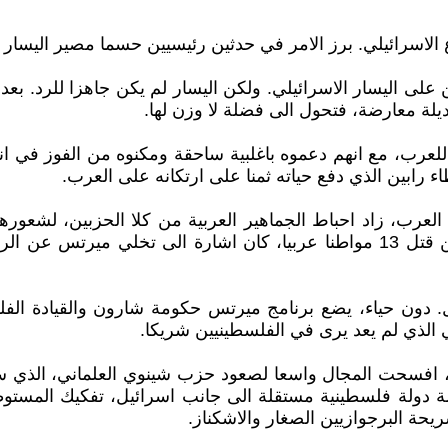
الاسرائيلي. برز الامر في حدثين رئيسيين حسما مصير اليسار الاس
كان اعلان حرب من اليمين على اليسار الاسرائيلي. ولكن اليسار لم يكن جاه
لة معارضة، فتحول الى فضلة لا وزن لها.
 رابين الذي دفع حياته ثمنا على ارتكانه على العرب.
رب، زاد احباط الجماهير العربية من كلا الحزبين، لشعورها 
الائتلاف الحكومي حتى بعد اعلان براك مسؤولية حكومته عن قتل 13 مواطنا عربيا، ك
ميّز بين الاحتلال والمحتل. دون حياء، يضع برنامج ميرتس حكومة شارون و
ي الذي لم يعد يرى في الفلسطينيين شريكا.
فسحت المجال واسعا لصعود حزب شينوي العلماني، الذي سد
امة دولة فلسطينية مستقلة الى جانب اسرائيل، تفكيك المستو
يحة البرجوازيين الصغار والاشكناز.