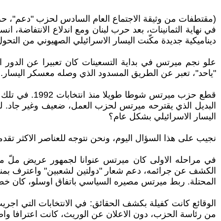
(مقتطفات من وثيقة الاجتماع العام السادس لحزب "دعم"، حزيران 
في نهاية الثمانينات، بعد حرب لبنان ومع اندلاع الانتفا
ديناميكية جديدة مكّنت اليسار الاسرائيلي الصهيوني من التح
علو نجم ميرتس في بداية التسعينات كان تعبيرا عن الدور الق
"ياحد"، تعبر عن الطريق المسدود الذي وصله معسكر اليسار. فق
البديل الذي يقترحه ميرتس لحزب العمل، ضعيف وغير جاد.
اليسار الاسرائيلي بشكل عام؟
نجيب على هذا السؤال اليوم، ونحن نتوجه للعناصر الاكثر تقدمي
في مراحله الاولى كان ميرتس عنوانا لجمهور عريض ملّ م
الكشف عن جرائمه، دعم شعار "دولتين لشعبين" واعترف بمنظم
المحتلة. ربط ميرتس مصيره السياسي باتفاق اوسلو، كان خطأه ا
من رئاسة الحزب، دون الاعلان عن الوريث، كانت اعترافا واض