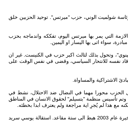
رئاسة شولميت الوني، حزب "ميرتس". توحيد الحزبين خلق
الازمة التي يمر بها ميرتس اليوم، تفككه واندماجه بحزب
درة، سواء اتى بها اليسار او اليمين.
حظي ب12 مقعدا بفضل دعم عناصر في حزب "شينوي"، وتحول بذلك لثالث اكبر حزب في الكنيست. غير ان
قاد نفسه للانتحار السياسي، وقضى في نفس الوقت على
ادئ الاشتراكية والمساواة.
ل الحزب محورا مهما في النضال ضد الاحتلال، نشط في
 وتم تأسيس منظمة "بتسيلم" لحقوق الانسان في المناطق
 مع هذا لم يُجرِ اية مراجعة ولم يعترف ابدا بخطئه.
الوقائع كانت كفيلة بكشف الحقائق: في الانتخابات التي اجريت عام 1992 حصل ميرتس على 12 مقعدا، وفي الانتخابات الاخيرة عام 2003 هبط الى ستة مقاعد. استقالة يوسي سريد