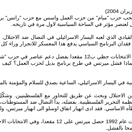
2004)
ضة، انسحب حزب "مبام" من حزب العمل واسس مع حزب "راتس" ب
ول لعنصر مؤثر في الساحة السياسية لاول مرة في تاريخه.
يادي الذي لعبه اليسار الاسرائيلي في النضال ضد الاحتلال. 
دان البرنامج السياسي يدفع هذا المعسكر للانجرار وراء كل مبا
قطع حزب ميرتس شوطا طويلا منذ انتخابات 1992. في تلك الانتخابات 
 لماذا فشل ميرتس في طرح برنامج بديل لحزب العمل؟ كيف 
ة في اليسار الاسرائيلي، الساعية بصدق للسلام والمؤمنة بالمب
ن الاحتلال وبحث عن طريق للتحاور مع الفلسطينيين. وشكّ
ة التحرير الفلسطينية. بفضله، بدأ النضال ضد المستوطنات،
لاساسي. فقد ادى انهيار اتفاق اوسلو الى انهيار ميرتس، ولكنه
حا بالفشل.