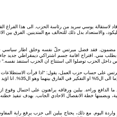
وطه الى ستة مقاعد قاد لاستقالة يوسي سريد من رئاسة الحزب. الى هذا 
ود، والاستعداد بدل ذلك للتحالف مع المتدينين. الفرق بين ال
غير مضمون. فقد فضل ميرتس حلّ نفسه وخلق اطار سياسي جد
ار بطلب مني. اقتراح اقامة جسم اشتراكي ديمقراطي جديد جاء 
 الحزب توصلوا الى استنتاج ان الحزب استنفذ نفسه." (الصحيفة المح
 ما الدافع وراءه. بيلين ورفاقه يراهنون على احتمال وقوع ا
ية، وبضمنها خطة الانفصال الاحادي الجانب. بهدف تنفيذ خ
واردة اليوم. مع ذلك، يحتاج بيلين الى حزب يرفع راية المفاو