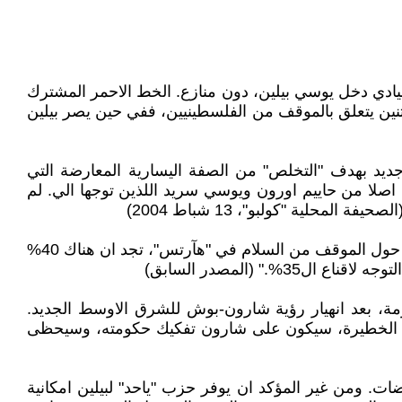
الفراغ القيادي دخل يوسي بيلين، دون منازع. الخط الاحمر المشترك
اثنين يتعلق بالموقف من الفلسطينيين، ففي حين يصر بيلين
يد بهدف "التخلص" من الصفة اليسارية المعارضة التي
اصلا من حاييم اورون ويوسي سريد اللذين توجها الي. لم
لية "كولبو"، 13 شباط 2004)
نظرية يوسي بيلين بسيطة، وتعتمد على امكانية زيادة نفوذ ميرتس على حساب حزب العمل، يقول: "اذا قرأت الاستطلاعات حول الموقف من السلام في "هآرتس"، تجد ان هناك 40%
زمة، بعد انهيار رؤية شارون-بوش للشرق الاوسط الجديد.
طته الخطيرة، سيكون على شارون تفكيك حكومته، وسيحظى
ضات. ومن غير المؤكد ان يوفر حزب "ياحد" لبيلين امكانية