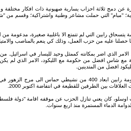
ما اسلفنا، عشية انتخابات 1992. وكان عبارة عن دمج ثلاثة احزاب يسارية صهيوني
؛ "مبام" التي حملت مشاعر وطنية واشتراكية؛ وقسم من "شينوي
، في خدمة حكومة يتسحاق رابين التي لم تتمتع الا باغلبية صغيرة، مدعومة
 حصلنا عليه من حزب العمل، وذلك كي ينعم بالمناصب والامتيا
لامر الذي اضر بمكانته كممثل وحيد لليسار في اسرائيل. من ذ
ة مع شاس افضل من حكومة مع الليكود، الامر الذي لم يكن
ليكود افضل من المتدينين.
اقات بين الطرفين للقطيعة في انتفاضة اكتوبر 2000.
ين عام 1992 على اساس اتفاقات اوسلو، كان يعني تنازل الحزب عن موقفه اقام
دوامة الدماء المستمرة منذ اربع سنوات.