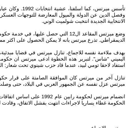
تأسس ميرتس، ك
وفصل الدين عن الدولة والميول المعارضة للتوجهات العسكرية
الانتخابية الجديدة انتخبت شولميت الوني.
وضع ميرتس المقاعد ال12 التي حصل عليها
الديمقراطي. تذرع ميرتس بانه لا يمكن الحصول على اكثر مما
بهدف ملاءمة نفسه للاجماع، تنازل ميرتس في قضايا مبدئية، ا
اليميني "شاس". لتبرير هذه الخطوة ادعى ميرتس ان حكوم
استفاد لاحقا تومي لبيد، عندما قاد حزب شينوي تحت شعار: ال
ميرتس عزل نفسه عن الجمهور العربي في البلاد، حتى وصلت العل
انضمام ميرتس لحكومة راب
الحكومة غطاء يساريا لاجراءات انتهت بفشل الاتفاق، وقادت ل