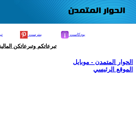
بودكاست
بنترست
تي
تبرعاتكم وتبرعاتكن المال
الحوار المتمدن - موبايل
الموقع الرئيسي