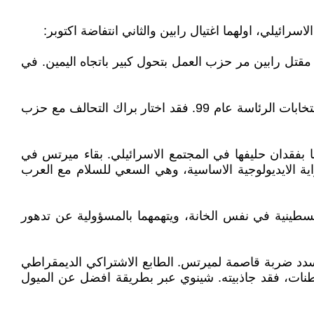
رائيلي، اولهما اغتيال رابين والثاني انتفاضة اكتوبر:
زا للرد. بعد مقتل رابين مر حزب العمل بتحول كبير باتجاه اليمين. في
الحدث الثاني كان الانتفاضة، التي كانت مقدمتها تجاهل براك للعرب، مع انهم دعموه باغلبية ساحقة ومكنوه من الفوز في انتخابات الرئاسة عام 99. فقد اختار براك التحالف مع حزب
بفقدان حليفها في المجتمع الاسرائيلي. بقاء ميرتس في
ان اشارة الى تخلي ميرتس عن الراية الايديولوجية الاساسية، وهي السعي للسلام مع العرب
القيادة الفلسطينية في نفس الخانة، ويتهمهما بالمسؤولية عن تدهور
د ضربة قاصمة لميرتس. الطابع الاشتراكي الديمقراطي
طنات، فقد جاذبيته. شينوي عبر بطريقة افضل عن الميول