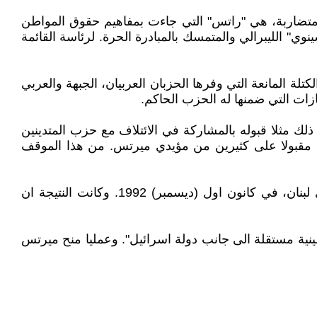
ة ذات افكار مختلفة ومتضاربة، هي "راتس" التي جاءت بمفاهيم حقوق المواطن
" الليبرالي والمتمسك بالمبادرة الحرة. لرئاسة القائمة
 من الكتلة المانعة التي وفرها الحزبان العربيان، الجبهة والعربي
زات التي ضمنها له الحزب الحاكم.
لك مثلا قبوله بالمشاركة في الائتلاف مع حزب المتدينين
 مقبولا على كثيرين من مؤيدي ميرتس. من هذا الموقف
تنازل آخر من ميرتس كان الموافقة الصامتة على قرار حكومة رابين ابعاد 400 من نشيطي حماس الى مرج الزهور في لبنان، في كانون اول (ديسمبر) 1992. وكانت النتيجة ان
ة "دولة فلسطينية مستقلة الى جانب دولة اسرائيل". وعمليا منح ميرتس