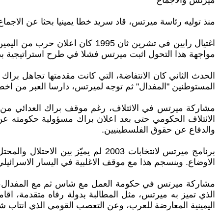
ميرتس والاجماع
منذ توليه رئاسة ميرتس، قاد سريد خطا يمينيا بحثا عن الاجماع 
اغتيال رابين في تشرين ثان 1995 
مواجهة هذا التحول اثبت ميرتس فشلا في طرح استراتيجية بدي
المستوطنين "المفدال" ثم توجه لميرتس، دارسا العبر من اخطاء
مشاركة ميرتس في الائتلاف، رغم موقف براك العدائي من الع
والدفاع عن حقوق الفلسطينيين.
برنامج ميرتس لانتخابات 2003 لم ي
الاوضاع. وينسجم هذا مع موقف الاغلبية في اليسار الاسرائيل
مشاركة ميرتس في حكومة العمل مع شاس ثم مع المفدال، ا
الذي تميز به ميرتس، مثل المطالبة بدولة رفاه متقدمة، اق
اليمينية المعارضة للعرب، وعن التعصب القومي الذي انتاب شر