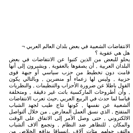
الانتفاضات الشعبية في بعض بلدان العالم العربي ¬
هل هي عفوية ؟
يحلو للبعض من الذين كتبوا عن الانتفاضات في بعض
البلدان العربية , أن يصفوها بالعفوية , ويشيرون إلى أنها
قامت دون تخطيط من حزب سياسي أو جبهة قوى
حزبية , وليس لها زعماء أو منضرين , وبالتالي يكون
القول باطلا عن ضرورة الأحزاب والتنظيمات , والنظريات
, وأن أطروحات الماركسية باتت غير دقيقة , ومتخلفة
قياسا لما حدث في الربيع العربي ,حيث تعرب الانتفاضات
ألشعبية عن نفسها , كونها نتاج طيب لجهد الشباب
المتفتح , الذي نسق ألعمل المعارض , من خلال ألتواصل
الالكتروني , حتى وصل الأمر إلى الاتفاق على الوقت
والمكان , للتظاهر ضد النظام , وتجمع آلاف ألشباب
والتف حولهم مئات آلاف ,انسياقا بدافع الخلاص من