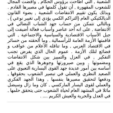
الشعبية , التي أطاحت برؤوس الحكام , وأفضت المجال
للشعوب المقهورة , أن تقول كلمتها في مصيرها القادم .
وبذلك يكون تقييم الانتفاضات الشعبية , بضوء القانون
الديالكتيكي العام {التراكم الكمي يؤدي إلى تغيير نوعي } ,
وبالتالي نتمكن من حساب جهد الشباب النضالي في
الانتفاضة , على انه أحد عناصر وأسباب فعالة أضيفت إلى
جبل الأسباب الاقتصادية والسياسية والاجتماعية , التي
فاقمتها الأزمة العامة للرأسمالية , وما ألحقته من خسائر
في الاقتصاد العربي , وما تناقله الأعلام من عواقب و
فضائع لتلك الأزمة . عموم الحال الذي يفرض تجنب
التفكير , في العزل والتمييز بين شكل الانتفاضات
ومضمونها , وبين صيرورتها وجوهرها الذي يقع في
أساسه بين أمور عديدة جهد القوى اليسارية التعبوي على
الصعيد النظري والعملي في تبصير الشعوب بحقوقها ,
ودفعها لتحقيق مصيرها بنفسها , وهذا الجهد الفكري
والعملي لقوى اليسار الماركسي , كان وما زال وسيضل
ماثلا في المشهد العام لحياة الشعوب حتى يتحقق حلمها ,
في العدل والحرية والعيش الكريم .... .