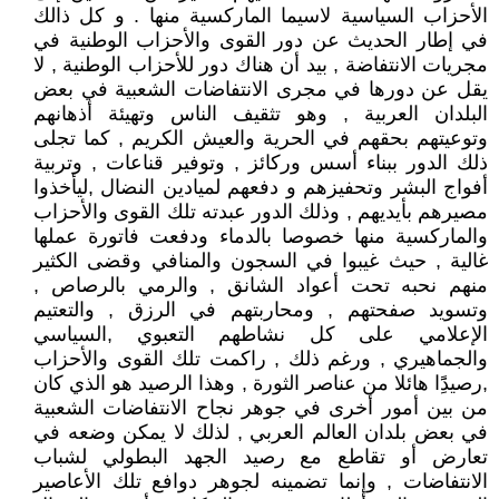
الأحزاب السياسية لاسيما الماركسية منها . و كل ذالك
في إطار الحديث عن دور القوى والأحزاب الوطنية في
مجريات الانتفاضة , بيد أن هناك دور للأحزاب الوطنية , لا
يقل عن دورها في مجرى الانتفاضات الشعبية في بعض
البلدان العربية , وهو تثقيف الناس وتهيئة أذهانهم
وتوعيتهم بحقهم في الحرية والعيش الكريم , كما تجلى
ذلك الدور ببناء أسس وركائز , وتوفير قناعات , وتربية
أفواج البشر وتحفيزهم و دفعهم لميادين النضال ,ليأخذوا
مصيرهم بأيديهم , وذلك الدور عبدته تلك القوى والأحزاب
والماركسية منها خصوصا بالدماء ودفعت فاتورة عملها
غالية , حيث غيبوا في السجون والمنافي وقضى الكثير
منهم نحبه تحت أعواد الشانق , والرمي بالرصاص ,
وتسويد صفحتهم , ومحاربتهم في الرزق , والتعتيم
الإعلامي على كل نشاطهم التعبوي ,السياسي
والجماهيري , ورغم ذلك , راكمت تلك القوى والأحزاب
,رصيدًَِا هائلا من عناصر الثورة , وهذا الرصيد هو الذي كان
من بين أمور أخرى في جوهر نجاح الانتفاضات الشعبية
في بعض بلدان العالم العربي , لذلك لا يمكن وضعه في
تعارض أو تقاطع مع رصيد الجهد البطولي لشباب
الانتفاضات , وإنما تضمينه لجوهر دوافع تلك الأعاصير