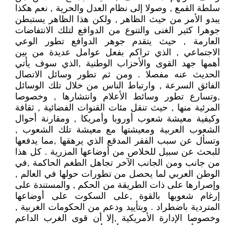
سلطة القمع , وصولا إلى نظام العدل والحرية , نعم هكذا
يبدو الأمر من حيث الظاهر , ولكن هذا الظاهر يستبطن
جوهرا كثير الغنى والتنوع من الدوافع لتلك الانتفاضات
العارمة , حيث يتقدم جوهر الدوافع تطور الوعي
الاجتماعي , الذي تراكم بفعل عوامل عديدة من بين
أهمها جهد القوى والأحزاب الوطنية ,الذي سوف يأتي
الحديث عنه مفصلا . ومن ثم تطور وسائل الاتصال
الفائق السرعة , وارتباط الناس من خلال تلك الوسائل
,وتسارع تطور وسائط الأعلام وانتشارها , وخصوصا
المرئية منها , حيث تنقل مئات القنوات الفضائية , ثقافة
وكيفية معيشة شعوب أوروبا وأمريكا , ومقارنة أحوال
الشعوب العربية ومعيشتها مع معيشة تلك الشعوب ,
وتسأل عن سبب الفقر المدقع الذي يرهقها ,مما يدفعها
للبحث عن سبيل للخلاص من أوضاعها المزرية . كل هذا
من جانب ومن الجانب الآخر تجاهل الطغم الحاكمة ,في
الوطن العربي لما يحصل من تطورات حولها في العالم ,
وإصرارها على ذات الطريقة من الحكم , والمستندة على
إرغام شعوبها بالقوة ,على السكوت على أوضاعها
المتردية باضطراد . وبتأييد ودعم من الحكومات الغربية ,
وخصوصا الإدارة الأمريكية ,إلا أن قوى الغرب الداعم