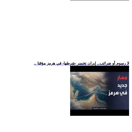
.. لا رسوم أو ضرائب.. إيران تخسر -شرطها- في هرمز مؤقتا