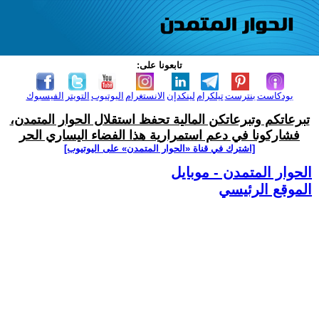
تابعونا على:
بودكاست
بنترست
تيلكرام
لينكدإن
الانستغرام
اليوتيوب
التويتر
الفيسبوك
تبرعاتكم وتبرعاتكن المالية تحفظ استقلال الحوار المتمدن،
فشاركونا في دعم استمرارية هذا الفضاء اليساري الحر
[اشترك في قناة ‫«الحوار المتمدن» على اليوتيوب]
الحوار المتمدن - موبايل
الموقع الرئيسي