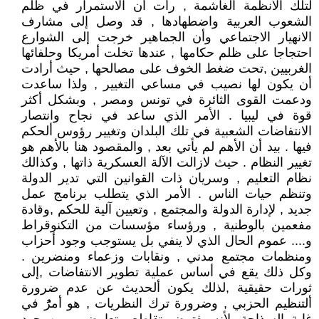
لتلك الأنظمة الغاشمة , رأت أن الاستمرار في ظلم
الشعوب العربية واضطهادها , قد وصل إلى مشارف
الانهيار الاجتماعي وأن الجماهير خرجت إلى الشوارع
احتجاجا على ظلم حكامها , عندها تخلت أمريكا وحلفائها
الغربيين ,تحت ضغط الخوف على مصالحها , حيث أرادت
أن يكون لها نصيب في مساعي التغيير , ولذا ساعدت
ودعمت القوى الثائرة في تونس ومصر , وبشكل أكثر
قوة في ليبيا . الأمر الذي ساعد في نجاح وانتصار
الانتفاضات الشعبية في تلك البلدان وتغيير رؤوس ألحكم
فيها . بيد أن الأهم لم يأتي بعد , والمقصود هنا بالأهم هو
تغيير النظام . حيث لازالت الآلة العسكرية ذاتها , وكذالك
نظام التعليم , وسريان ذات القوانين التي تدير الدولة
وتنظم حيات الناس . الأمر الذي يتطلب برنامج عمل
جديد , لإدارة الدولة والمجتمع , وتعيين آلية للحكم ,وقادة
مفعمين بالوطنية , ورؤساء مؤسسات من التكنوقراط
و.... عموم الحال الذي لا ينفي بل يستوجب وجود أحزاب
ومنظمات مجتمع مدني , ونقابات وزعماء ومنضرين .
وكل ذلك يقع في أساس عملية تطوير الانتفاضات ,إلى
ثورات حقيقية ,لذلك يكون ألحديث عن عدم ضرورة
ألتنظيم الحزبي , وضرورة ترك النظريات , هو أمرًََُ في