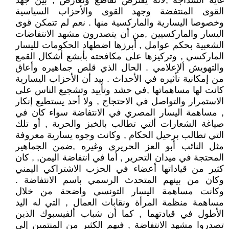
غاية السذاجة ,لأنه يفترض تقاطع وتعارض , بين جهد
القوى المنتفضة وجهد القوى والأحزاب السياسية
وخصوصا اليسارية والماركسية منها . نعم لم تتمكن قوى
اليسار والماركسيين ,من أن يتصدرون مشهد الانتفاضات
الشعبية بحكم عوامل , أبرزها اضطهاد الحكومات لليسار
الماركسي , وتركيزها على مكافحته بأبشع أشكال القمع
والتهويش ألإعلامي . الحال الذي قلص جماهيره وأعاق
من إمكانية تأثيره في الأحداث . بيد أن الأحزاب اليسارية
كانت لها مساهماتها ,في حشد وتأييد وتشجيع الناس على
الاستمرار والتواصل في الاحتجاج , ولا أحد يستطيع إنكار
, مساهمة اليسار المصري في الانتفاضة سواء كان في
صياغة الشعارات ألتي تطالب بالخبز والحرية , أو تلك
التي تطالب برحيل الحكام , وكانت وجوه يسارية معروفة
مثل النائب أبو العز الحريري وغيره ,ضمن الجماهير
المحتجة في ميدان التحرير , أما في انتفاضة اليمن, , كان
كثير من قياداتها أعضاء في الحزب الاشتراكي اليمني
وكان من بينهم المتحدث الرسمي باسم الانتفاضة .
وكانت مساهمة اليسار التونسي واضحة من خلال
مساهمة منظمة المرأة ونقابات العمال , التي له اليد
الأطول في قيادتهما , كما أن شباب ألفيسبوك الذين
تصدروا مشهد الانتفاضة , فيهم الكثير من المنتمين إلى