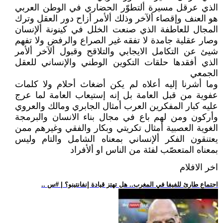
الذي عرقل مسيرة ألتطوّر الحضاري في الوطن العربي
هو العنف وإقصاء ألآخر وذلك ألأمر أزاح دور العقل وترك
المجال للعاطفة الذي صنعت الخلل في كينونة ألإنسان
وصار عقلية جامدة لا تفقه غير الصراع والرفض ولا تفهم
شيئ عن التكامل الايجابي والتلاقح وقبول ألآخر ألأمر
الذي أفقدها حلقات التكوين الوطني والإنساني للعقل
الجمعي
وما أشرنا إليه أعلاه لم يكن أضغاث أحلام ولا كلمات
عفوية من قبل العامة بل إنه إستيعاب العامة لما عرج
عليه كبار المفكرين العرب أمثال الجابري ومالك والعروي
وأركون ومن لهم باع في مجال بناء الانسان والبرمجة
الغوية العصبية أمثال تكريتي وبكار والفقي وغيرهم ممن
يعتنقون الفكر ألإنساني بمعناه الشامل والتام وليس
بمعناه المتعصّب لفئة من الناس او ألأفراد
اخر الافلام
.. اجتماع طارئ للفيفا في المغرب.. هل تهتز قيادة إنفانتينو؟ | #س