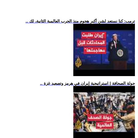
.. ترمب: كنا نستعد لشن أكبر هجوم منذ الحرب العالمية الثانية، لك
.. جولة الصحافة | استراتيجية إيران في هرمز وتصعيد غزة