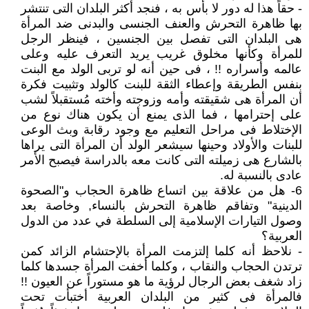
- حقاً هذا له دور لا بأس به ، فنجد أكثر البلدان التى تنتشر
بها ظاهرة التحرش والعنف الجنسى والبدنى ضد المرأة
هى البلدان التى تفصل بين الجنسين ، فينظر الرجل
للمرأة وكأنها مخلوق غريب يريد التعرف عليه وعلى
عالمه وأسراره !! ، فى حين أنه لو تربى الولد مع البنت
بنفس الطريقة وإعطاء الثقة للبنت كالولد وتثبيت فكرة
أن المرأة هى شقيقته وأمه وزوجته وأخته مُستقبلاً لشب
على إحترامها ، فما الذى يمنع أن يكون هناك نوع من
الإختلاط فى مراحل التعليم مع وجود رقابة وبث الوعى
للبنات والأولاد وحينها سيشعر الولد أن المرأة التى يراها
بالشارع هى زميلته التى كانت معه بالدراسة فيصبح الأمر
عادى بالنسبة له.
6- هل من علاقة بين اتساع ظاهرة الحجاب و"الصحوة
الدينية" وتفاقم ظاهرة التحرش بالنساء, وخاصة بعد
وصول التيارات الإسلامية إلى السلطة في عدد من الدول
العربية؟
- نلاحظ أنه كلما إلتزمت المرأة بالإحتشام الزائد كمن
ترتدن الحجاب والنقاب ، وكلما أخفت المرأة جسدها كلما
زاد شغف بعض الرجال لرؤية ما هو مستوراً عن العيون !!
فالمرأة فى كثير من البلدان العربية أختبأت تحت