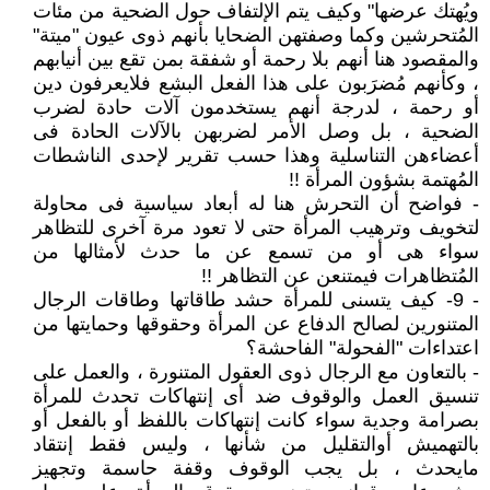
ويُهتك عرضها" وكيف يتم الإلتفاف حول الضحية من مئات
المُتحرشين وكما وصفتهن الضحايا بأنهم ذوى عيون "ميتة"
والمقصود هنا أنهم بلا رحمة أو شفقة بمن تقع بين أنيابهم
، وكأنهم مُضرَبون على هذا الفعل البشع فلايعرفون دين
أو رحمة ، لدرجة أنهم يستخدمون آلات حادة لضرب
الضحية ، بل وصل الأمر لضربهن بالآلات الحادة فى
أعضاءهن التناسلية وهذا حسب تقرير لإحدى الناشطات
المُهتمة بشؤون المرأة !!
- فواضح أن التحرش هنا له أبعاد سياسية فى محاولة
لتخويف وترهيب المرأة حتى لا تعود مرة آخرى للتظاهر
سواء هى أو من تسمع عن ما حدث لأمثالها من
المُتظاهرات فيمتنعن عن التظاهر !!
- 9- كيف يتسنى للمرأة حشد طاقاتها وطاقات الرجال
المتنورين لصالح الدفاع عن المرأة وحقوقها وحمايتها من
اعتداءات "الفحولة" الفاحشة؟
- بالتعاون مع الرجال ذوى العقول المتنورة ، والعمل على
تنسيق العمل والوقوف ضد أى إنتهاكات تحدث للمرأة
بصرامة وجدية سواء كانت إنتهاكات باللفظ أو بالفعل أو
بالتهميش أوالتقليل من شأنها ، وليس فقط إنتقاد
مايحدث ، بل يجب الوقوف وقفة حاسمة وتجهيز