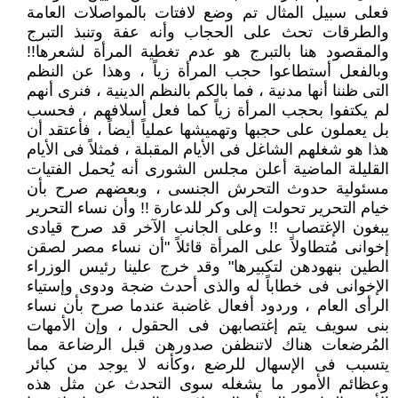
فعلى سبيل المثال تم وضع لافتات بالمواصلات العامة
والطرقات تحث على الحجاب وأنه عفة وتنبذ التبرج
والمقصود هنا بالتبرج هو عدم تغطية المرأة لشعرها!!
وبالفعل أستطاعوا حجب المرأة زياً ، وهذا عن النظم
التى ظننا أنها مدنية ، فما بالكم بالنظم الدينية ، فنرى أنهم
لم يكتفوا بحجب المرأة زياً كما فعل أسلافهم ، فحسب
بل يعملون على حجبها وتهميشها عملياً أيضاً ، فأعتقد أن
هذا هو شغلهم الشاغل فى الأيام المقبلة ، فمثلاً فى الأيام
القليلة الماضية أعلن مجلس الشورى أنه يُحمل الفتيات
مسئولية حدوث التحرش الجنسى ، وبعضهم صرح بأن
خيام التحرير تحولت إلى وكر للدعارة !! وأن نساء التحرير
يبغون الإغتصاب !! وعلى الجانب الآخر قد صرح قيادى
إخوانى مُتطاولاً على المرأة قائلاً "أن نساء مصر لصقن
الطين بنهودهن لتكبيرها" وقد خرج علينا رئيس الوزراء
الإخوانى فى خطاباً له والذى أحدث ضجة ودوى وإستياء
الرأى العام ، وردود أفعال غاضبة عندما صرح بأن نساء
بنى سويف يتم إغتصابهن فى الحقول ، وإن الأمهات
المُرضعات هناك لاتنظفن صدورهن قبل الرضاعة مما
يتسبب فى الإسهال للرضع ،وكأنه لا يوجد من كبائر
وعظائم الأمور ما يشغله سوى التحدث عن مثل هذه