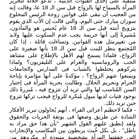
مُنتقبة على إحدى القنوات الدينية ، تدعو خلاله لتحرير
المرأة بالسماح لها بالزواج قبل سن الـ 18 عا، وقالت إنه
من العجيب أن نبقى على قوانين زوجة الرئيس المخلوع
سوزان مبارك حتى اليوم، والتي قالت إن الأب الذي يقوم
بتزويج أبنته قبل سن الـ 18 عام يُحبس هو والمأذون،
مُشيرةً إلى أنها جريمة يجب عدم السكوت عليها ولابد
من تغييرمثل هذه القوانين. وتساءلت قائلة ، إذا كان
المُجتمع ينظر للبنت قبل سن الـ 18 بأنها صغيرة على
الزواج، فلماذا يسمح لهم الأهل بالإطلاع على مشاهد
الحب والرومانسيه والغرام على التليفزيون؟ ولماذا
يتركوهم يختلطوا بالشباب فى المدارس والجامعات
ويمنعوا عنهم الزواج؟ ، مؤكدةً على أنها مؤامرة بإباحة
الحرام وتحريم الحلال. وطالبت بحرية المرأة فى إختيار
السن المُناسب لها والتي تريد أن تتزوج فيه ، مُبررةً ذلك
بوجود فتيات لديها ميول مُبكرة للزواج فيجب تركها تتزوج
حين تريد ذلك.
- فكما لاحظتم أعزائى القراء ، أنهم يُحاولون تبرير الأفكار
الشاذة عن طريق وضعها فى بوتقة الحريات والحقوق
ولقد إنطبق عليهم القول الشهير "بأن هذا حق مراد به
باطل" ، بل بكل خُبث يربطون بين المكاسب والإنجازات
التى حققتها المرأة بشخصية منبوذة أو مكروهة من