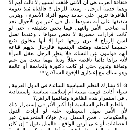
فثقافة العرب هى أن الأنثى خُلقت لسببين لا ثالث لهم الا
وهما خدمة الرجل ، ومتعة للرجل !! فالفتاة مُنذ نعومة
أظافرها تتربى على خدمة جميع أفراد الأسرة ، ويتربى
شقيقها على أنه يسودها ، بل فى كثير من الأحوال نجد
أنه صاحب الأمر والنهى فيما يخص شقيقته ، حتى لو
كانت قرارات مصيرية لا تخص سواها ، وعندما تصل
لسن الزواج لا يرى زوجها فيها إلا أنها مخلوق صُنع
خصيصاً لخدمته ومتعته الجنسية فالرجال لديهم قناعة
أنهم قوامون عن النساء، فلا ينظر الرجل لعقل المرأة
لأنه يراها دائماً ناقصة عقلاً وديناً مهما بلغت من علم
وثقافة وتدين ،حتى لو كانت دكتورة بالجامعة أو عالمة
وهو سباك مع إعتذارى للإخوة السباكين!!!!
3- ألا تشارك النظم السياسية السائدة في الدول العربية ,
سواء أكانت قومية يمينية أم إسلامية سياسية واستبدادية
, في استمرار هذه الظاهرة وتفاقمها الراهن؟
- بالطبع النظم السياسية لها أكبر الأثر فى إستمرار ذلك
لأن الأمر سهل السيطرة عليه لو أرادت الدول
والحكومات ، فمن السهل ردع هؤلاء المتحرشون عبر
الفضائيات أو على أرض الواقع ، فالمثل يقول " إن كان