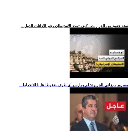
.. ستة عقود من القرارات.. كيف تمدد الاستيطان رغم الإدانات الدول
.. مسرور بارزاني للجزيرة: لم يمارس أي طرف ضغوطا علينا للانخراط