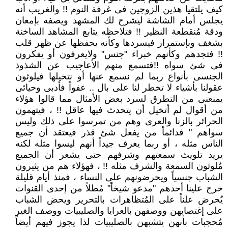
كيف يلتقيا هذين الزوجين فى غرفة النوم !! والغريب أنه
يجلس أمام الشاشة ليشرح لك المشهد ويصفه بإمعان
ودقة مُنقطعة النظير !! فتلاحظه يتابع المشاهد الساخنة
بشغف وبإستمرار فيسردها وكأنه يحفظها عن ظهر قلب
!! فتجدهم وكأنهم خبراء "جنس" ولايعرفون أو يفكرون
فى شئ سواه !!فتسمع منهم الأعاجيب عن الشذوذ
الجنسى بأنواع ربما لم نسمع عنها أو نتخيلها فيلوثون
عقولنا بأشياء لا تخطر لنا على بال .. عفواً فأدبى وحيائى
يمنعنى من التطرق لسرد بعض الأمثال مما قالوا هؤلاء
من أقوال لم أتخيل أن يتحدث فيها عاقل !! ، فيتهمون
الحرائر بالزنا والعرى وهم من تمرسوا على ذلك وليس
سواهم " فدائماً من يفعل شئ قذر فيعتقد أن جميع
الناس مثله ، أو ربما يعرف جيداً أنهم ليسوا مثله لكنه
يريد تلويث سمعتهم وشرفهم حتى يشعر أن الجميع
مُلوثون السمعة والشرف مثله !! ، فهؤلاء هم من يثيرون
الشباب جنسياً ويحرضونهم على النساء ، فمنذ أيام قليلة
خرج علينا أحدهم "مدعو شيخاً" مُطلاً من إحدى القنوات
يُحرض علناً على المُتظاهرات بالتحرير ويحض الشباب
على إغتصابهن ووصفهن بالعرايا والصليبيات ووصف الغير
مُحجبات بأنهن يتشبهن بالصليبيات لذا يجوز فيهم أيضاً