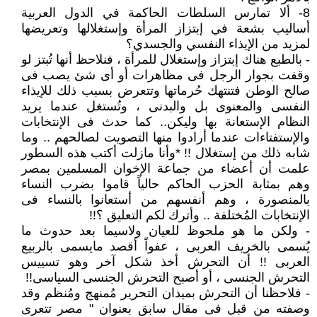
8- ألا تمارس السلطات الحاكمة في الدول العربية
أساليب بشعة في إبتزاز المرأة وإستغلالها وتعريضها
لمزيد من الإيذاء النفسي والجسدي؟
- بالطبع هناك إبتزاز وإستغلال للمرأة ، فنلاحظ أنها تُبتز لو
وقفت بجوار الرجل فى مظاهرات أو أى شئ يصب فى
صالح الوطن فتنتهك حُرماتها وتتعرض بسبب ذلك للإيذاء
النفسى والمعنوى بل والبدنى ، وتُستغل عندما يريد
النظام الإستعانة بها وليكن.. كما حدث فى الإنتخابات
والإستفتاءات عندما أرادوا منها التصويت لصالحهم .. وما
شابه ذلك من إستغلال !! *وأنا مازلت أكتب هذه السطور
علمت أن أعضاء من جماعة الإخوان المسلمين بمصر
وهم بمثابة الحزب الحاكم حالياً قاموا بضرب النساء
بالمنصورة ، وهم أنفسهم من أستعانوا بالنساء فى
الإنتخابات المُختلفة .. وأترك لكم التعليق ؟!!
- ولكن ما هو ملحوظ للعيان ولاسيما بعد حدوث ما
يُسمى بالخريف العربى ، عفواً أقصد مايسمى بالربيع
العربى !! أن التحرش أخذ شكل آخر وهو تسييس
التحرش الجنسى ، أو أصبح التحرش الجنسى السياسى!!
- فلاحظنا أن التحرش بميدان التحرير مُمنهج ومُنظم وقد
وصفته من قبل فى مقال سابق بعنوان " مصر تتعرى