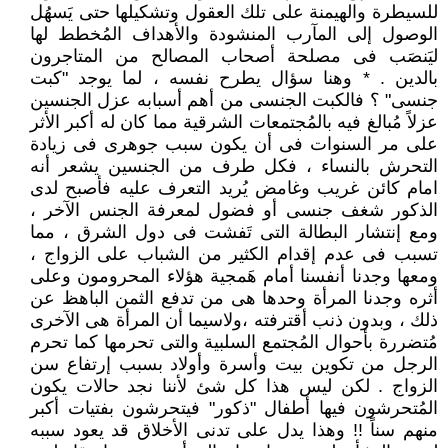
للسيطرة والهيمنة على تلك العقول وتشكيلها حتى يَسهُل
الوصول إلى المآرب المنشودة والأهداف المُخطط لها
ليَنصَب فى مصلحة أصحاب المصالح من المتاجرون
بالدين . * وهنا سؤال يطرح نفسه ، لما يوجد "كبت
جنسى" ؟ فالكبت الجنسى من أهم أسبابه عزل الجنسين
عزلاً مُبالغ فيه بالمُجتمعات الشرقية مما كان له أكبر الأثر
على مر السنوات فى أن يكون سبب جوهرى فى زيادة
التحرش بالنساء ، فكل طرف من الجنسين يشعر أنه
امام كائن غريب وغامض يُريد التعرف عليه فأصبح لدى
الذكور شغف جنسى أو فضول لمعرفة الجنس الآخر ،
ومع إنتشار البطالة التى تَفشت فى دول الشرق ، مما
تسبب فى عدم إقدام الكثير من الشباب على الزواج ،
ومعها وجدنا أنفسنا أمام هَمجية هؤلاء المحرومون وعلى
أثره وجدنا المرأة وحدها هى من تدفع الثمن الباهظ عن
ذلك ، وبدون ذنب أقترفته ،ولاسيما أن المرأة هى الآخرى
مُتضررة بأحوال المُجتمع السلبية والتى تحرمها كما تحرم
الرجل من تكوين بيت وأسرة وأولاد بسبب إرتفاع سن
الزواج . لكن ليس هذا كل شئ لأننا نجد حالات يكون
المُتحرشون فيها أطفال "ذكور" فيتحرشون بفتيات أكبر
منهم سناً !! وهذا يدل على تدنى الأخلاق قد يعود سببه