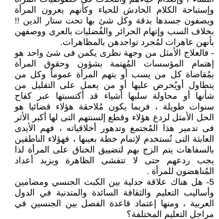
وإستباحة الكلام الخادش للحياء وكأنهم يعرون المرأة
ويصفون جسدها بدقة وكل شئ بها تحت ستار الدين !!
بخلاف السب وإتهام الحرائر والفُضليات بالعرى ووصفهن
بأنهن عاهرات لمُجرد تواجدهن بالمظاهرات.
- فالعلاج الأمثل من وجهة نظرى يكمن فى شئ واحد هو
إهتمام المؤسسات المُهتمة بشؤون وحقوق المرأة
بمُقاضاة كل من يسب أو يتهم المرأة عموماً وكل من
يتطاول أويُحرض عليها أو من يعمل على التقليل من
شأنها أو محاولة سلبها أشياء قد أكتسبتها عبر كفاح
سنوات طويلة ، فربما يكون مُلاحقة هؤلاء قضائيا هو
الحل الأمثل لردع هؤلاء وقطع إلسنتهم التى لها أكبر الأثر
فى تدمير هذا المُجتمع وتدهور أخلاقياته ، فهم الأيدى
العابثة التى تُستخدم لإتمام خطة بعينها ، فهؤلاء الناطقين
بالسفاهات يتم الزج بهم لتضييق الخناق على المرأة لذا
يجب ردعهم حتى لا تتفشى الظاهرة ويزيد أعداد
المُناهضون للمرأة .
5- هل هناك علاقة جدلية بين الكبت الجنسي ومضامين
وأساليب التعليم والثقافة السائدة والمتدنية في الدول
العربية ، ومنها إعتماد قاعدة الفصل بين الجنسين في
مراحل التعليم المختلفة؟