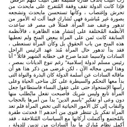
رب البيت بالدف ضارباً فشيمة أهل البيت كلهم الرقص"
فإذا كانت الدولة تقف وقفة المُتفرج على مايحدث من
تحرش وإغتصاب ، وكأنها تستحسن مايحدث وتشجعه
بصورة غير مُباشرة فهى تُشارك فيما آلت له الأمور من
تدهور وعنف ضد المرأة. فمثلاً فى مصر قد ساعدت
الأنظمة المُختلفة على إنتشار هذه الظاهرة ، فالأنظمة
السابقة كانت تَمن على المرأة ببعض المنح ولم تعطيها
هذه المنح من باب الحقوق بل وكأن المرأة تستعطى ،
فقد بدأ تدهور حال المرأة مُنذ عهد الرئيس الراحل
السادات ولاسيما عندما صرح فى خطابه الشهير قائلاً " أنا
رئيس مسلم لدولة إسلامية" رغم تنوع الديانات بمصر ،
وهذا ليس مجاله الآن ، لكن غرضى من ذكر هذا هو أن
ماقاله السادات عن أسلمة الدولة كان البذرة والنواة التى
بدأ معها التحكم والسيطرة على كل مناحى الحياة وعلى
رأسها الإستحواذ حتى على عقول النساء فاستطاعوا جعل
المرأة تابع وليس شريك فأصبحت تفعل مايُطلب منها
دون وعى أو تفكير "بأسم الدين" بدأ من أمرها بالحجاب
والنقاب إلى كل الأمور الحياتية التى تخص المرأة فلم تعد
المرأة تفكر بل تنتظر فتوى من أحدهم !! فحدثت طفرة
بالمُجتمع وأكتملت أركانها مع السياسات المُتلاحقة ، فقد
أكمل نظام مُبارك ما بدأ السادات من تديين للدولة ،