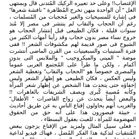
الإغتصاب!! وعلى حد تعبيره الركيك المُتدنى قال وبمنتهى
الغل " أن الواحدة منهن تخرج المُظاهرة " نافشة شعرها"
فى إشارة للمسيحيات والغير مُحجبات من المُسلمات ،
رغم أن الحجاب والنقاب لم ينتشر فى مصر إلا مُنذ
سنوات قليلة ، فكان الطبيعى قبل إنتشار الحجاب هو
خروج نساء مصر بدون حجاب وقد رأينا أمهات الكثير من
الشيوخ فى صور قديمة لهم مكشوفات الشعر !! ففى
فترة الستينيات والسبعينيات من القرن الماضى أنتشرت
موضة " المينى والميكروجيب " والملابس التى بدون
أكمام ، ولكن ما طرأ على المُجتمع العربى عموماً
والمصرى خصوصاً هو "الحجاب والنقاب" وتغطية الشعر
وليس العكس ، فكان الطبيعى هو إظهار الشعر وليس
إخفاؤه حتى يتحدث هذا الشخص عن إظهار شعر المرأة
وكأنه مُصيبة كُبرى ويصف الشريفات بالعاهرات !!
والبعض أيضاً يتحدث عن زواج القاصرات " الأطفال"
والغريب أنهم يحاولون إقناع الناس به عن طريق أحاديث
، خبيثة فيصورون هذا على أنه حق من الحقوق
المهضومة للمرأة ، للعبث بعقول البسطاء ،
- فعلى سبيل المثال ولمزيد من الإقناع يزجون ببعض
المُنتقبات لتذكية هذا الفكر المُضل ، فهناك فيديو لداعية