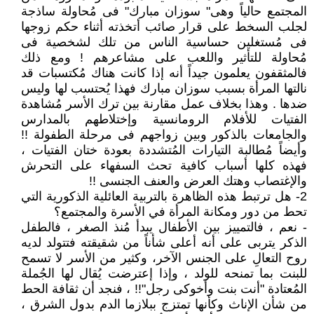
المجتمع حالياً وهى" سوزان مبارك" فى مُحاولة ساذجة
لجلب السخط على قرار صائب أتخذته أثناء حكم زوجها
فى مُستغلين حساسية الناس من تلك لشخصية فى
مُحاولة للتأثير واللعب على مشاعرهم ! ومع ذلك
فالمثقفون يعلمون جيداً أنه إذا كانت هناك مُكتسبات قد
نالتها المرأة بسبب سوزان مبارك فهذا يُحتسب لها وليس
ضدها . وهذا بخلاف عمل مقارنة بين ترك الأسر مُشاهدة
الفتيات للأفلام الرومانسية وإختلاطهم بالمدارس
والجامعات بالذكور وبين زواجهم فى مرحلة الطفولة !!
وأيضاً مُطالبة التيارات المُتشددة بعودة ختان الفتيات ،
فهذه كلها أسباب كافية تحث السفهاء على التحرش
والإغتصاب وهتك العرض والعنف الجنسى !!
2- هل ترتبط هذه الظاهرة بالتربية العائلية الذكورية التي
تحط من دور ومكانة المرأة في الأسرة والمجتمع؟
- نعم ، فالتمييز بين الأطفال يبدأ مُنذ الصغر ، فالطفل
الذكر يتربى على أنه أعلى شأناً من شقيقته فتتولد لديه
روح التعالِ على الجنس الآخر، وكثير من الأسر لا تسمح
للبنت بما تمنحه للولد ، وإذا إعترضت يُقال لها الجُملة
المُعتادة "أنت بنت وأخوكى رجل"!! ، فنجد أن ثقافة الحط
من شأن الإناث وكأنها تمتزج ببلازما الدم بدول الشرق ،