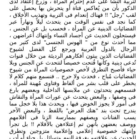
لتربية النشأ على عدم إحترام المرأة ، وزرع إعتقاد لدى
الذكور بأن من يُعاكس فتاة أو يتحرش بها يحصل على
لقب "رجل" !! فهناك إنعدام فى التربية وتهذيب الأخلاق ،
كما نجد فى نفس الوقت من يتحدث ليلاً ونهاراً عبر
الفضائيات الدينية عن المرأة ، فحسب بل عن الجنس ،
فيستحلون الحديث عن أجساد النساء وإنتهاك أعراضهن ،
مما أحدث نوع من " الهوس الجنسى" لدى كثير من
الرجال بالدول العربية ويرجع كل الفضل لشيوخ
الفضائيات الذين يبثون أفكارهم الرديئة من خلال قنوات
تُدعى دينية وكأنها فُتحت خصيصاً لتتحدث عن الجنس وبلا
حياء فأصبح التطرق لأخص خصوصيات المرأة من شيوخ
الفضائيات مُباح ، فحدث ولا حرج .. فنسمع منهم كلام لا
يخطر على قلب بشر من ألفاظ وفتاوى مُهينة للمرأة ،
فنسمعهم يتحدثون عن ملابسها الداخلية وبعضهم بارع
فى وصفها ، والبعض يتحدث عن عورات المرأة والنقاش
فى أمور لا يجوز الخوض فيها ، ويحدث هذا بلا خجل مما
يندرج تحت بند "هتك العرض" باللفظ ، والبعض الآخر
يسب الفنانات ويصفهم بممارسة الزنا فى أفلامهم
ووصف بعضهن بأنهن تم إعتلاءهن بالأفلام !! بل تجرأ
وإنتهك خصوصية إعلامى وإعلامية متزوجين وتطرق
للحديث عن علاقتهم بغرفة النوم وتسائل بل حياء أو أدب