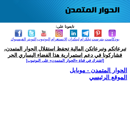
تابعونا على:
بودكاست
بنترست
تيلكرام
لينكدإن
الانستغرام
اليوتيوب
التويتر
الفيسبوك
تبرعاتكم وتبرعاتكن المالية تحفظ استقلال الحوار المتمدن،
فشاركونا في دعم استمرارية هذا الفضاء اليساري الحر
[اشترك في قناة ‫«الحوار المتمدن» على اليوتيوب]
الحوار المتمدن - موبايل
الموقع الرئيسي