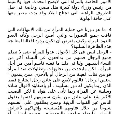
الأمور الخاصة بالمرأة التى لايصح التحدث فيها ولاسيما
من رئيس وزراء دولة كبيرة مثل مصر، وخاصة فى ظل
الظروف الراهنة التى تجتاح البلاد وقد بدت مصر معها
على حافة الهاوية .
4- ما هو دورنا في حماية المرأة من تلك الانتهاكات التي
فاقت جميع التصورات والتي أصبح الرجل وكأنه العدو
اللدود للمرأة وكيف يفترض أن تكون ردود افعالنا لمعالجة
هذه الظاهرة السلبية؟
- الرجل ليس فى كل الأحوال عدواً للمرأة حتى لا نظلم
جميع الرجال فمنهم من يدافعون عن النساء أكثر من
النساء أنفسهن ولنا فى ذلك ما فعله قاسم أمين من أجل
المرأة ، لكن مايحدث من تجاوزات وتطاولات ضد المرأة
هو من فئات مُعينة من الرجال أو بالأحرى ممن ينتمون "
لجنس الرجال" فاللوم لايقع على عاتق رجل الشارع فقط
الذى ربما يكون له دور بسلبيته ، أو بإصغاؤه لأقوال شاذة
وسلبية عن المرأة ربما تأتى على هواه !! لكن النصيب
الأكبر يقع على عاتق من يبثون سمومهم لدسها بعقول
الناس عبر القنوات الدينية وممن يطلقون على أنفسهم
شيوخاً من خلال فتاويهم المُستبيحة وإنتهاكهم لأعراض
النساء ، وإنعدام حياءهم والتحدث فى خصوصيات المرأة