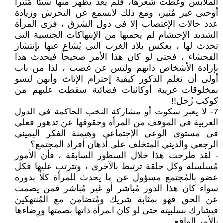
الملابس وغطت شعرها، فلم يعد يظهر منها شيئاً مُثيراً
أوحتى غير مُثير، ومع ذلك لانسمع عن التحرش وزيادة
عدد حالات الإغتصاب إلا فى دول الشرق ، فزى المرأة
الشديد الإحتشام لم يحميها من الإنتهاكات الجنسية التى
تحدث لها ، بعكس بلاد الغرب التى يُشاع عنها بإنتشار
الفحشاء ، فحتى لو كان هذا الأمر صحيحاً فيحدث هذا
بإرادة الأشخاص ذاتهم وليس عن غصب ، لذا من باب
أولى أن نعلم الذكور كيفية إحترام الإناث وأنهن ليسو
بمخلوقات غريبة أوكائنات فضائية سقطت عليهم من
كوكب زُحل!!
7- لا يعبر سكوت أو مشاركة النخب الحاكمة في الدول
العربية في الموقف من المرأة وحقوقها عن تدهور فعلي
في مستوى الوعي الإجتماعي وهيمنة الفكر اليميني
الرجعي والديني المتخلف على أذهان أفراد المجتمع؟
- لقد طرحت هذا خلال السطور السابقة ، فأن الأمور
مُسلسلة وكل حلقة ترتبط بالآخرى ، وتترتب عليها فكل
عضو بالمُجتمع مسؤول عن ما يحدث للمرأة كلاً بدوره
سواء كان هذا الدور مُباشر أو غير مُباشر فمن يصمت
عن الحق فهو بمثابة شريك ومُتضامن مع المُنتهكين
فيشارك بسلبيته حتى لو كان المرأة ذاتها بصمتها ورِضاءها
بالأمر الواقع .