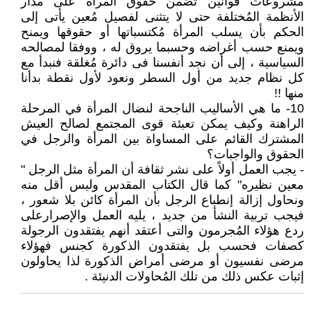
مشروعات قوانين تضمن حقوق المرأة على مدار
الأنظمة المُختلفة حتى لا يتثنى لفصيل مُعين يأتى إلى
الحكم بأن يسلب المرأة مُكتسباتها أو حقوقها ويمنح
ويمنع حسب أغراضه وحسبما يروق له ، ووفقا لمصالحه
السياسية ، إلى أن نجد أنفسنا فى دائرة مُغلقة فنبدأ مع
كل نظام جديد من أول السطر ونعود لأول نقطة بدأنا
منها !!
10- ما هي الأساليب الناجحة لنضال المرأة في المرحلة
الراهنة وكيف يمكن تعبئة قوى المجتمع لصالح العيش
المشترك القائم على المساواة بين المرأة والرجل في
الحقوق والواجبات؟
- يجب العمل أولاً على نشر ثقافة أن المرأة مثل الرجل "
معين نظيره" كما قال الكتاب المقدس وليس أقل منه
ونحاول إزالة إنطباع الرجل بأن المرأة كائن بلا شعور ،
فيجب تربية النشأ من جديد ، يليه العمل والإصرارعلى
ردع هؤلاء المُجرمون والتى أعتقد أنهم يفتقدون الرجولة
كصفات فحسب بل يفتقدون الذكورة كجنس فهؤلاء
مرضى نفسيون أو مرضى أمراض الذكورة لذا يحاولون
إثبات عكس ذلك من تلك المُحاولات الدنيئة .