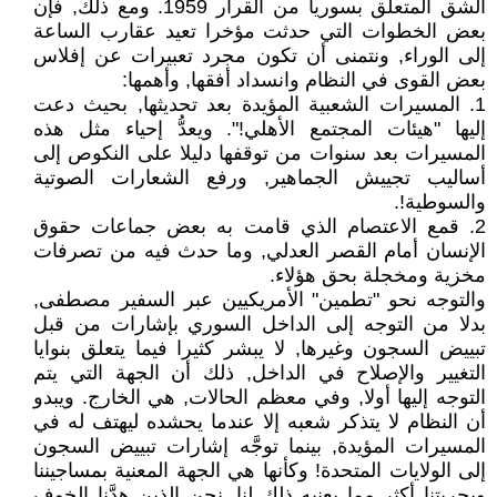
الشق المتعلق بسوريا من القرار 1959. ومع ذلك, فإن
بعض الخطوات التي حدثت مؤخرا تعيد عقارب الساعة
إلى الوراء, ونتمنى أن تكون مجرد تعبيرات عن إفلاس
بعض القوى في النظام وانسداد أفقها, وأهمها:
1. المسيرات الشعبية المؤيدة بعد تحديثها, بحيث دعت
إليها "هيئات المجتمع الأهلي!". ويعدُّ إحياء مثل هذه
المسيرات بعد سنوات من توقفها دليلا على النكوص إلى
أساليب تجييش الجماهير, ورفع الشعارات الصوتية
والسوطية!.
2. قمع الاعتصام الذي قامت به بعض جماعات حقوق
الإنسان أمام القصر العدلي, وما حدث فيه من تصرفات
مخزية ومخجلة بحق هؤلاء.
والتوجه نحو "تطمين" الأمريكيين عبر السفير مصطفى,
بدلا من التوجه إلى الداخل السوري بإشارات من قبل
تبييض السجون وغيرها, لا يبشر كثيرا فيما يتعلق بنوايا
التغيير والإصلاح في الداخل, ذلك أن الجهة التي يتم
التوجه إليها أولا, وفي معظم الحالات, هي الخارج. ويبدو
أن النظام لا يتذكر شعبه إلا عندما يحشده ليهتف له في
المسيرات المؤيدة, بينما توجَّه إشارات تبييض السجون
إلى الولايات المتحدة! وكأنها هي الجهة المعنية بمساجيننا
وبحريتنا أكثر مما يعنيه ذلك لنا, نحن الذين هدَّنا الخوف