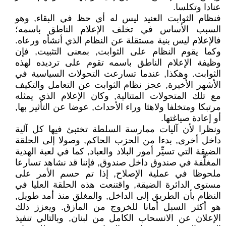
عنادا وتكلسا.
فنظام الثوابت العنيد ليس له أي حظ في البقاء, وهو
السبب الأساس في تخلف الإعلام الناطق باسمه؛
فالإعلام ليس بنية مستقلة عن النظام الذي أنشأه ورعاه.
وكما يقوم النظام على الثوابت, بمعنى التثبيت, فإن
وظيفة الإعلام الناطق باسمه تقوم على ترديده لهذه
الثوابت. وهكذا, عندما تسارعت التحولات السياسية في
الأشهر الأخيرة, عجز نظام الثوابت عن التعامل والتكيف
مع تلك المتحولات المتتالية, وكان الإعلام الذي يمثله
مرتبكا ومتخلفا ولاهثا وراء الأحداث, عوضا عن التأثير بها,
أو إعادة صياغتها.
ونظرا لأن آليات ممارسة السلطة تختبئ فيها كل آلية
داخل أخرى, بدءا من الحزب الحاكم, وصولا إلى الحلقة
الضيقة التي تسيِّر أمور البلاد والعباد, كما في لعبة الهدية
المغلَّفة في صندوق داخل صندوق, فإننا قد نشاهد تسارعا
ملحوظا في عملية الإصلاح, إذا تم حسم الأمر على
مستوى الدائرة الضيقة, واقتنعت هذه الحلقة العليا في
النظام بأن الطريق إلى الداخل, والمغلق منذ أمد طويل,
هو أكثر السبل أمانا للخروج من المأزق. ويعزز ذلك
الإعلان عن الانسحاب الكامل من لبنان, وبالتالي تنفيذ