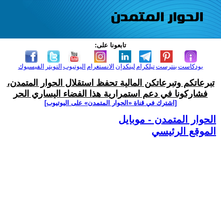
تابعونا على:
بودكاست
بنترست
تيلكرام
لينكدإن
الانستغرام
اليوتيوب
التويتر
الفيسبوك
تبرعاتكم وتبرعاتكن المالية تحفظ استقلال الحوار المتمدن،
فشاركونا في دعم استمرارية هذا الفضاء اليساري الحر
[اشترك في قناة ‫«الحوار المتمدن» على اليوتيوب]
الحوار المتمدن - موبايل
الموقع الرئيسي