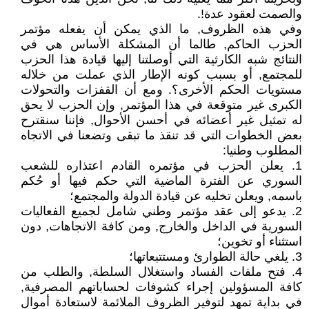
والصمت لعقود عدة!.
وفي هذه الظروف, ما الذي يمكن أن يفعله مؤتمر
الحزب الحاكم, طالما أن المشكلة الأساس هي في
النتائج شبه الكارثية التي أوصلتنا إليها قيادة هذا الحزب
للمجتمع, أو بسبب كونه الإطار الذي عملت من خلاله
مستويات الحكم الأخرى؟. ومع أن القفزات والتحولات
الكبرى غير متوقعة في هذا المؤتمر, وإن الحزب لا يحق
له تمثيل غير أعضائه في أحسن الأحوال, فإننا سنقترح
بعض الخطوات التي قد تنقذ ما تبقى وتضعنا في الاتجاه
المطلوب وطنيا:
1. يعلن الحزب في مؤتمره القادم اعتذاره للشعب
السوري عن الفترة الماضية التي حكم فيها أو حُكم
باسمه, ويعلن تخليه عن قيادة الدولة والمجتمع؛
2. يدعو إلى عقد مؤتمر وطني شامل لجميع الفعاليات
السورية في الداخل والخارج, ومن كافة الاتجاهات, دون
استثناء أو تخوين؛
3. يلغي حالة الطوارئ ومستتبعاتها؛
4. فتح ملفات الفساد واستغلال السلطة, والطلب من
كافة المسؤولين إجراء كشوفات لحساباتهم المصرفية,
في بداية تمهد لتوفير الظروف الملائمة لاستعادة أموال