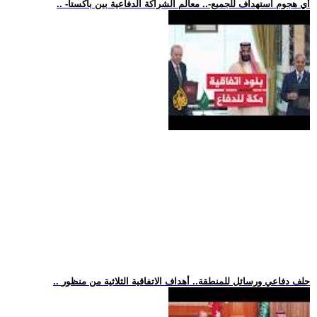
.. -أي هجوم استهداف للجميع-.. معالم الشراكة الدفاعية بين باكستا
.. حلف دفاعي ورسائل للمنطقة.. أهداف الاتفاقية الثلاثية من منظور