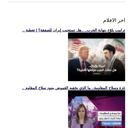
اخر الافلام
.. ترامب يلوّح بنهاية الحرب.. ..هل تستجيب إيران للصفقة؟ | تغطية
.. غزة وسلاح المقاومة.. ما الذي يخفيه الغموض ببنود سلاح المقاوم