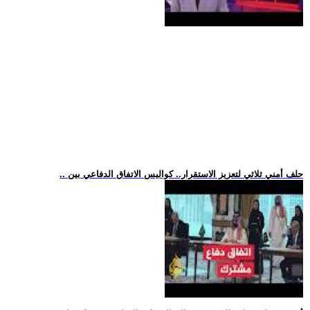
.. حلف أمني ثلاثي لتعزيز الاستقرار.. كواليس الاتفاق الدفاعي بين