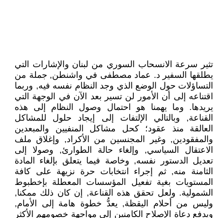
تثير سرعة الانسحاب السوري من لبنان والإشارات التي
يطلقها السفير د. عماد مصطفى في واشنطن, جملة من
التساؤلات حول الوضع الذي وجد النظام نفسه فيه, وربما
اقتناعه إلى أن الأمور لن تسير بعد الآن في الوجهة التي
يريدها. وما يهمنا هو احتمال وصول النظام إلى هذه
القناعة, وبالتالي الإلتفات إلى إيجاد حلول للمشاكل
العالقة منذ عقود؛ كحل مشاكل المنفيين والمبعدين
والمفقودين, وغير المجنسين من الأكراد, وإغلاق ملف
الاعتقال السياسي, وإلغاء حالة الطوارئ, وصولا إلى
تعديل الدستور نفسه, وخاصة فيما يتعلق بإلغاء المادة
الثامنة منه, ثم إجراء انتخابات حرة نزيهة على كافة
المستويات بغية تفعيل المؤسسات المعطلة بإخطبوط
الشمولية. ولعل تحقق هذه القناعة, إن كان ذلك ممكنا,
وليس من أحلام اليقظة, يعدُّ خطوة هامة إلى الأمام,
ويدفع دعاة الإصلاح الكامنين إلى مواجهة خصومهم الأكثر