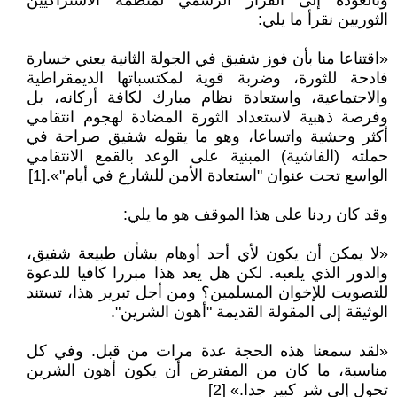
وبالعودة إلى القرار الرسمي لمنظمة الاشتراكيين
الثوريين نقرأ ما يلي:
«اقتناعا منا بأن فوز شفيق في الجولة الثانية يعني خسارة
فادحة للثورة، وضربة قوية لمكتسباتها الديمقراطية
والاجتماعية، واستعادة نظام مبارك لكافة أركانه، بل
وفرصة ذهبية لاستعداد الثورة المضادة لهجوم انتقامي
أكثر وحشية واتساعا، وهو ما يقوله شفيق صراحة في
حملته (الفاشية) المبنية على الوعد بالقمع الانتقامي
الواسع تحت عنوان "استعادة الأمن للشارع في أيام"».[1]
وقد كان ردنا على هذا الموقف هو ما يلي:
«لا يمكن أن يكون لأي أحد أوهام بشأن طبيعة شفيق،
والدور الذي يلعبه. لكن هل يعد هذا مبررا كافيا للدعوة
للتصويت للإخوان المسلمين؟ ومن أجل تبرير هذا، تستند
الوثيقة إلى المقولة القديمة "أهون الشرين".
«لقد سمعنا هذه الحجة عدة مرات من قبل. وفي كل
مناسبة، ما كان من المفترض أن يكون أهون الشرين
تحول إلى شر كبير جدا.» [2]