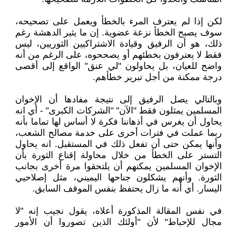
لكن إذا لم يعترف المرء بالخطأ ويعمل على تصحيحه،
سوف يصبح الخطأ نزعة عضوية. إن ما يثير الدهشة رغم
ذلك، هو أن الرفيق وقيادة الاشتراكيين الثوريين، ليس
فقط لا يعترفون بخطئهم أو يصححوه، على الرغم من أنه
واضح للعيان، بل يحاولون "لي عنق" الواقع إلى أقصى
درجة ممكنة من أجل تبرير خطأهم.
وبالتالي يصل الرفيق إلى نتيجة مفادها أن الإخوان
المسلمين يمثلون فقط "الآن" "الشركات الكبرى" - أي انه
يحاول أن يغرس في أذهاننا فكرة لا أساس لها تماما بأنه
ربما عملت في فترات أخرى على خدمة مصالح الشعب،
وأنها يمكن حتى أن تفعل ذلك في المستقبل. انه يحاول
التستر على الخطأ من خلال محاولة إقناع الثورة بأن
الإخوان المسلمين يمكنهم أن يلتحقوا مرة أخرى بجانب
الثورة. وأنهم يشكلون جناحها اليميني، مثل إصلاحيي
اليسار. أي أنه ما زال يحتفظ بنفس الموقف السابق.
في نفس المقالة المذكورة أعلاه، يقول نجيب إنه "لا
مجال للإحباط" لأن "أولئك الذين تصوروا أن الأمور