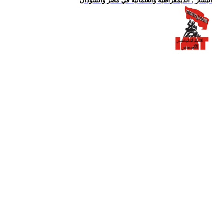
اليسار , الديمقراطية والعلمانية في مصر والسودان