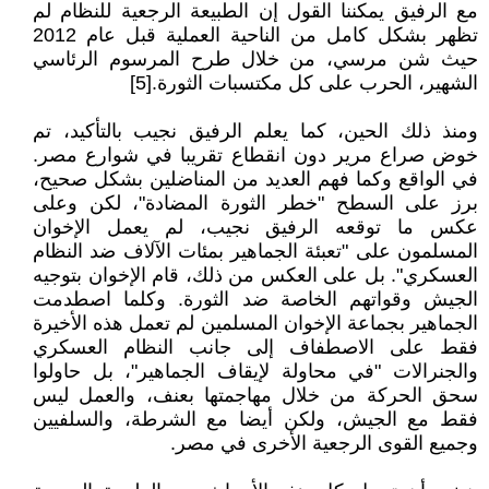
مع الرفيق يمكننا القول إن الطبيعة الرجعية للنظام لم
تظهر بشكل كامل من الناحية العملية قبل عام 2012
حيث شن مرسي، من خلال طرح المرسوم الرئاسي
الشهير، الحرب على كل مكتسبات الثورة.[5]
ومنذ ذلك الحين، كما يعلم الرفيق نجيب بالتأكيد، تم
خوض صراع مرير دون انقطاع تقريبا في شوارع مصر.
في الواقع وكما فهم العديد من المناضلين بشكل صحيح،
برز على السطح "خطر الثورة المضادة"، لكن وعلى
عكس ما توقعه الرفيق نجيب، لم يعمل الإخوان
المسلمون على "تعبئة الجماهير بمئات الآلاف ضد النظام
العسكري". بل على العكس من ذلك، قام الإخوان بتوجيه
الجيش وقواتهم الخاصة ضد الثورة. وكلما اصطدمت
الجماهير بجماعة الإخوان المسلمين لم تعمل هذه الأخيرة
فقط على الاصطفاف إلى جانب النظام العسكري
والجنرالات "في محاولة لإيقاف الجماهير"، بل حاولوا
سحق الحركة من خلال مهاجمتها بعنف، والعمل ليس
فقط مع الجيش، ولكن أيضا مع الشرطة، والسلفيين
وجميع القوى الرجعية الأخرى في مصر.