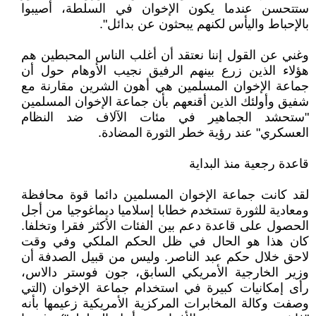
ستتحسن عندما يكون الإخوان في السلطة، أصيبوا
بالإحباط واليأس لكنهم يبحثون عن بدائل".
وغني عن القول إننا نعتقد أن أغلب الناس المحبطين هم
هؤلاء الذين زرع بينهم الرفيق نجيب الأوهام حول أن
جماعة الإخوان المسلمين هي أهون الشرين مقارنة مع
شفيق وأولئك الذين أقنعهم بأن جماعة الإخوان المسلمين
"ستحشد الجماهير في مئات الآلاف ضد النظام
العسكري" عند رؤية خطر الثورة المضادة.
قاعدة رجعية منذ البداية
لقد كانت جماعة الإخوان المسلمين دائما قوة محافظة
ومعادية للثورة تستخدم خطابا إسلاميا ديماغوجيا من أجل
الحصول على قاعدة دعم بين الفئات الأكثر فقرا وتخلفا.
كان هذا هو الحال في ظل الحكم الملكي وفي وقت
لاحق خلال حكم عبد الناصر. وليس من قبيل الصدفة أن
وزير الخارجية الأمريكي السابق، جون فوستر دالاس،
رأى إمكانيات كبيرة في استخدام جماعة الإخوان (التي
وصفت وكالة المخابرات المركزية الأمريكية زعيمها بأنه