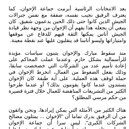
بعد الانتخابات الرئاسية أبرمت جماعة الإخوان، كما
يعترف الرفيق نجيب نفسه، صفقة مع نفس جنرالات
الجيش الذين كانوا حتى ذلك الحين يدعمون شفيق. كان
ينبغي أن يجعله هذا يفهم أن الإخوان من وجهة نظر قيادة
الجيش أناس يمكنها الثقة فيهم للدفاع عن موقفها
وامتيازاتها وليسو أناسا قد ينقلبون عليها عند نقطة معينة.
منذ سقوط مبارك والإخوان يتبنون سياسات مؤيدة
للرأسمالية بشكل حازم. وعندما عملت المحاكم على
إعادة تأميم عدد من الشركات التي خصخصت سابقا،
وذلك بفعل الضغوط من العمال، انخرط الإخوان في
حملة لوقف هذه العملية. على أية طبقة كان الإخوان
يستندون عندما كانوا يقومون بذلك؟ أو عندما طرحوا
الكثير من التشريعات المناهضة للعمال خلال فترة قصيرة
من حكم مرسي المطلق؟
هناك الكثير من الأمثلة التي يمكن إيرادها، ونحن واثقون
من أن الرفيق يدرك تماما أن "الإخوان ... يمثلون مصالح
الشركات الكبرى". ليس سرا أن جماعة الإخوان