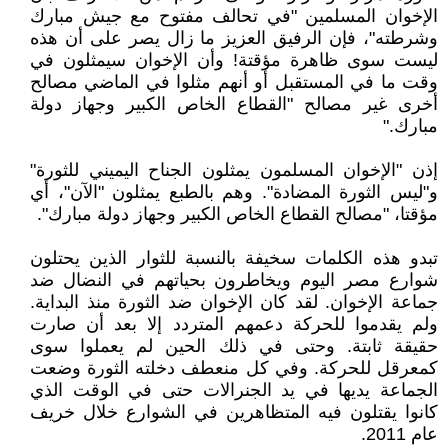
الإخوان المسلمين "في تحالف مفتوح مع جيش مبارك
وشرطته"، فإن الرفيق العزيز ما زال يصر على أن هذه
ليست سوى ظاهرة مؤقتة! وأن الإخوان سيمثلون في
وقت ما في المستقبل أو أنهم مثلوا في الماضي مصالح
أخرى غير مصالح "القطاع الخاص الكبير وجهاز دولة
مبارك."
إذن "الإخوان المسلمون يمثلون الجناح اليميني للثورة"
و"ليس الثورة المضادة". وهم بالطبع يمثلون "الآن"، أي
مؤقتا، "مصالح القطاع الخاص الكبير وجهاز دولة مبارك".
تبدو هذه الكلمات سخيفة بالنسبة للثوار الذين يحتلون
شوارع مصر اليوم ويخاطرون بحياتهم في النضال ضد
جماعة الإخوان. لقد كان الإخوان ضد الثورة منذ البداية.
ولم يقدموا للحركة دعمهم المتردد إلا بعد أن صارت
حقيقة ثابتة. وحتى في ذلك الحين لم يعملوا سوى
كمعرقل للحركة. وفي كل منعطف دخلته الثورة وضعت
الجماعة يديها في يد الجنرالات حتى في الوقت الذي
كانوا يقتلون فيه المتظاهرين في الشوارع خلال خريف
عام 2011.