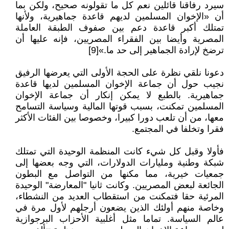
سيرد رفاقنا قائلين نعم كل ما تقولونه صحيح، ولكن بما
أن «الإخوان المسلمين لديهم قاعدة جماهيرية، ولأنها
تمتلك أكبر قاعدة دعم بين صفوف الطبقة العاملة
المصرية وأيضا بين الفقراء المصريين، فإنه عليها أن
ترضخ لإرادة الجماهير إلى حد ما.»[9]
دعونا نلقي نظرة على الحجة الأولى التي يعرضها الرفيق
نجيب حول أن جماعة الإخوان المسلمين لديها قاعدة
جماهيرية. بالطبع لا يمكن إنكار أن جماعة الإخوان
المسلمين تمكنت، بسبب قوتها المالية وسياسة التسامح
معها، من أن تلعب دورا كبيرا، وخصوصا بين الفئات الأكثر
فقرا وتخلفا في المجتمع.
فأولا وقبل كل شيء كانت المنظمة الوحيدة التي تمتلك
شبكة وطنية ومليارات الدولارات، التي وجه بعضها إلى
جمعيات خيرية، مما مكنها من التواصل مع البطون
الجائعة لبعض المصريين. وكانت ثانيا "المعارضة" الوحيدة
المرئية حقا فتمكنت من استقطاب العديد من النشطاء،
وخاصة منهم أولئك الذين يضعون أرجلهم لأول مرة في
عالم السياسة. تماما مثل أغلبية الأحزاب البرجوازية