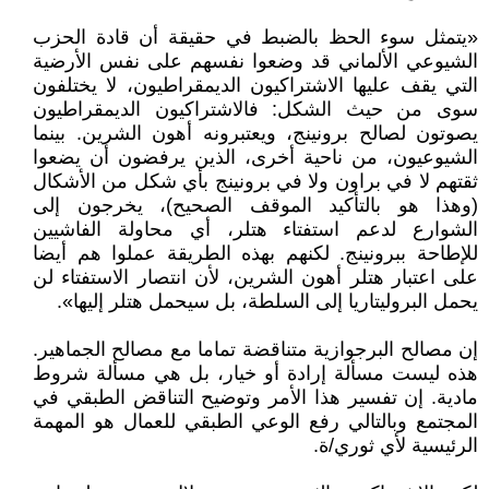
«يتمثل سوء الحظ بالضبط في حقيقة أن قادة الحزب
الشيوعي الألماني قد وضعوا نفسهم على نفس الأرضية
التي يقف عليها الاشتراكيون الديمقراطيون، لا يختلفون
سوى من حيث الشكل: فالاشتراكيون الديمقراطيون
يصوتون لصالح برونينج، ويعتبرونه أهون الشرين. بينما
الشيوعيون، من ناحية أخرى، الذين يرفضون أن يضعوا
ثقتهم لا في براون ولا في برونينج بأي شكل من الأشكال
(وهذا هو بالتأكيد الموقف الصحيح)، يخرجون إلى
الشوارع لدعم استفتاء هتلر، أي محاولة الفاشيين
للإطاحة ببرونينج. لكنهم بهذه الطريقة عملوا هم أيضا
على اعتبار هتلر أهون الشرين، لأن انتصار الاستفتاء لن
يحمل البروليتاريا إلى السلطة، بل سيحمل هتلر إليها».
إن مصالح البرجوازية متناقضة تماما مع مصالح الجماهير.
هذه ليست مسألة إرادة أو خيار، بل هي مسألة شروط
مادية. إن تفسير هذا الأمر وتوضيح التناقض الطبقي في
المجتمع وبالتالي رفع الوعي الطبقي للعمال هو المهمة
الرئيسية لأي ثوري/ة.