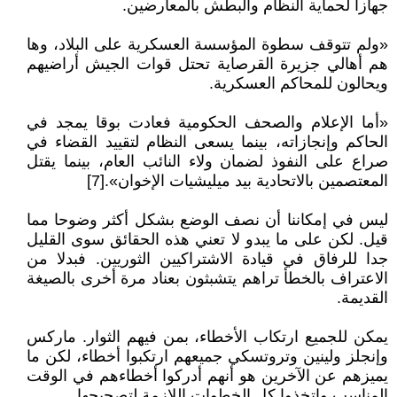
جهازا لحماية النظام والبطش بالمعارضين.
«ولم تتوقف سطوة المؤسسة العسكرية على البلاد، وها
هم أهالي جزيرة القرصاية تحتل قوات الجيش أراضيهم
ويحالون للمحاكم العسكرية.
«أما الإعلام والصحف الحكومية فعادت بوقا يمجد في
الحاكم وإنجازاته، بينما يسعى النظام لتقييد القضاء في
صراع على النفوذ لضمان ولاء النائب العام، بينما يقتل
المعتصمين بالاتحادية بيد ميليشيات الإخوان».[7]
ليس في إمكاننا أن نصف الوضع بشكل أكثر وضوحا مما
قيل. لكن على ما يبدو لا تعني هذه الحقائق سوى القليل
جدا للرفاق في قيادة الاشتراكيين الثوريين. فبدلا من
الاعتراف بالخطأ تراهم يتشبثون بعناد مرة أخرى بالصيغة
القديمة.
يمكن للجميع ارتكاب الأخطاء، بمن فيهم الثوار. ماركس
وإنجلز ولينين وتروتسكي جميعهم ارتكبوا أخطاء، لكن ما
يميزهم عن الآخرين هو أنهم أدركوا أخطاءهم في الوقت
المناسب واتخذوا كل الخطوات اللازمة لتصحيحها.