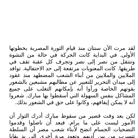
لقد مرت الآن سنتان منذ قيام الثورة المصرية بخطوتها
الأولى. في البداية كانت الحركة في حالة من النشوة
وتنتقل من نصر إلى نصر وتجرف كل عقبة تقف في
طريقها. كانت المعنويات مرتفعة إلى حد الاحتفالية. توافد
الملايين والملايين من أبناء الشعب المضطهد منذ عقود
إلى ميدان التحرير للتعبير عن مطالبهم مشبعين بالشعور
بقوتهم الخاصة ورأوا أنه بإمكانهم التغلب على جميع
المشاكل بنفس السهولة التي أسقطوا بها مبارك. شعروا
أنه لا يمكن إيقافهم، وكانوا على حق في الشعور بذلك.
لكن بعد وقت قصير من سقوط مبارك أدرك الثوار أن
الأمور ليست على ما يرام. فبعد أن ناضلوا وقدموا
التضحيات الجسام اتضح لأبناء شعب مصر أن السلطة
تتسرب من بين أديهم وتعود مرة أخرى إلى يد بقايا