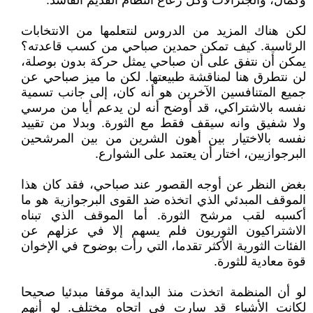
وكمال، والجنرالات وكل رعاع النظام القديم الفاسد.
لكن هناك المزيد من الدروس لنتعلمها من الانتخابات
الرئاسية. كيف تمكن حمدين صباحي من كسب قاعدته؟
يمكن أن نتفق على أن صباحي يمثل حركة بدون بوصلة،
لن نتطرق هنا لمناقشة طبيعتها. لكن ما ميز صباحي عن
جميع المتنافسين الآخرين هو أنه كان، إلى جانب تسمية
نفسه بالاشتراكي، قد أوضح أنه لن يدعم أيا من مرسي
ولا شفيق وانه سيقف فقط مع الثورة. وبدلا من تقييد
نفسه بالاختيار بين أهون الشرين من بين المرشحين
البرجوازيين، اختار أن يعتمد على الشوارع.
بغض النظر عن أوجه القصور عند صباحي، فقد كان هذا
الموقف المبدئي الذي اتخذه ضد القوى البرجوازية هو ما
أكسبه لقب مرشح الثورة. أما الموقف الذي تبناه
الاشتراكيون الثوريون فلم يسهم إلا في عزلهم عن
الفئات الثورية الأكثر تقدما، التي رأت بوضوح في الإخوان
قوة معادية للثورة.
لو أن المنظمة اتخذت منذ البداية موقفا مبدئيا صحيحا
لكانت الأشياء قد سارت في اتجاه مختلف. لو أنهم