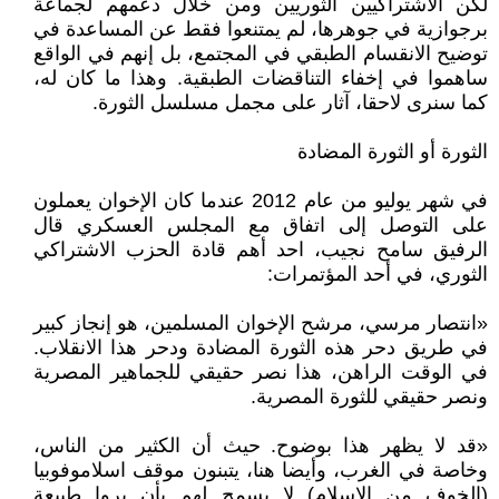
لكن الاشتراكيين الثوريين ومن خلال دعمهم لجماعة
برجوازية في جوهرها، لم يمتنعوا فقط عن المساعدة في
توضيح الانقسام الطبقي في المجتمع، بل إنهم في الواقع
ساهموا في إخفاء التناقضات الطبقية. وهذا ما كان له،
كما سنرى لاحقا، آثار على مجمل مسلسل الثورة.
الثورة أو الثورة المضادة
في شهر يوليو من عام 2012 عندما كان الإخوان يعملون
على التوصل إلى اتفاق مع المجلس العسكري قال
الرفيق سامح نجيب، احد أهم قادة الحزب الاشتراكي
الثوري، في أحد المؤتمرات:
«انتصار مرسي، مرشح الإخوان المسلمين، هو إنجاز كبير
في طريق دحر هذه الثورة المضادة ودحر هذا الانقلاب.
في الوقت الراهن، هذا نصر حقيقي للجماهير المصرية
ونصر حقيقي للثورة المصرية.
«قد لا يظهر هذا بوضوح. حيث أن الكثير من الناس،
وخاصة في الغرب، وأيضا هنا، يتبنون موقف اسلاموفوبيا
(الخوف من الإسلام) لا يسمح لهم بأن يروا طبيعة