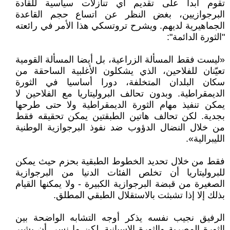
تقوم أبدا على تقديم أي تنازلات سياسية للقادة
البرجوازيين، بغض النظر عن اتساع حجم القاعدة
الجماهيرية لديهم. ويشرح تروتسكي هذا الأمر في رائعته
"الثورة الدائمة":
«ليست فقط المسألة الزراعية، بل أيضا المسألة القومية
تعيّنان للفلاحين، الذي يشكلون الأغلبية الساحقة من
سكان البلدان المتخلفة، دورا أساسيا في الثورة
الديمقراطية. وبدون تحالف البروليتاريا مع الفلاحين لا
يمكن تنفيذ مهام الثورة الديمقراطية ولا حتى طرحها
بجدية. لكن تحالف هاتين الطبقتين يمكن تحقيقه فقط
من خلال النضال الدؤوب ضد نفوذ البرجوازية الوطنية
الليبرالية».
فقط من خلال تحديد الخطوط الطبقية بحزم حيث يمكن
للبروليتاريا أن تخلص الفئات الدنيا من البرجوازية
الصغيرة من قبضة البرجوازية الكبيرة - ولا يمكنها القيام
بذلك إلا إذا تشبثت بالاستقلال الطبقي المطلق.
الرفيق نجيب نفسه يذكر أوجه التشابه الواضحة بين
الثورة المصرية والثورة الإسبانية. لكن ما نسي أن يشير