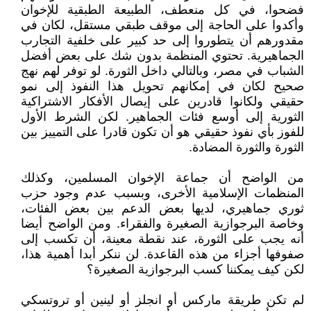
فضحوا، في كل منعطف، الطبيعة الطبقية للإخوان
وأكدوا على الحاجة إلى موقف طبقي مستقل، لكان في
مقدورهم أن يتطوروا إلى حد كبير على خلفية التجارب
الجماهيرية. تحتوي المنظمة بدون شك على بعض أفضل
الشباب في مصر، وبالتالي داخل الثورة. لو توفر لهم نهج
صحيح لكان في إمكانهم تحويل هذا النفوذ إلى نمو
حقيقي ولكانوا قادرين على إيصال الأفكار الاشتراكية
الثورية إلى أوسع فئات الجماهير. لكن الشرط الأول
للفوز بأي نفوذ حقيقي هو أن تكون قادرا على التمييز بين
الثورة والثورة المضادة.
من الواضح أن جماعة الإخوان المسلمين، وكذلك
المنظمات الإسلامية الأخرى، وبسبب عدم وجود حزب
ثوري جماهيري، لديها بعض الدعم بين بعض الفئات،
وخاصة البرجوازية الصغيرة والفقراء. ومن الواضح أيضا
أنه يجب على الثورة، عند نقطة معينة، أن تكسب إلى
صفوفها أجزاء من هذه القاعدة. لن ننكر أبدا أهمية هذا،
لكن كيف يمكننا كسب البرجوازية الصغيرة؟
لم تكن طريقة ماركس أو انجلز أو لينين أو تروتسكي