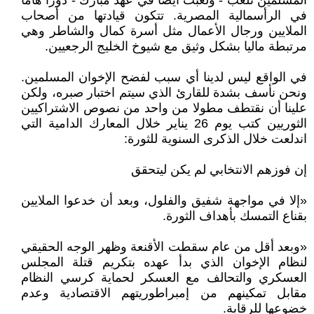
المسلمين تلعب - ولعبت أيضا في عهد مبارك - دورا هاما
في الرأسمالية المصرية. تتكون قيادتها من أصحاب
الملايين ورجال الأعمال مثل أسرة كمال والشاطر وهي
مرتبطة ماليا بشكل وثيق مع شيوخ الخليج الرجعيين.
في الواقع ليس لدينا أي سبب لفضح الإخوان المسلمين.
ونحن نأسف بشدة للقارئ الذي سيتم اختبار صبره، ولكن
علينا أن نقتطف مطولا من واحد من نصوص الاشتراكيين
الثوريين كتب يوم 26 يناير خلال المعارك الدامية التي
اندلعت خلال الذكرى السنوية للثورة:
إن فوزهم الانتخابي لم يكن ليتحقق
«إلا في مواجهة شفيق والفلول، وبعد أن خدعوا الملايين
بقناع التمسك بأهداف الثورة.
«وبعد أقل من عام سقطت الأقنعة وظهر الوجه الحقيقي
لنظام الإخوان الذي بدأ عهده بتكريم قتلة المجلس
العسكري والتحالف مع العسكر لحماية كرسي النظام
مقابل تمكينهم من إمبراطوريتهم الاقتصادية وعدم
خضوعها للرقابة.