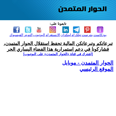
تابعونا على:
بودكاست
بنترست
تيلكرام
لينكدإن
الانستغرام
اليوتيوب
التويتر
الفيسبوك
تبرعاتكم وتبرعاتكن المالية تحفظ استقلال الحوار المتمدن،
فشاركونا في دعم استمرارية هذا الفضاء اليساري الحر
[اشترك في قناة ‫«الحوار المتمدن» على اليوتيوب]
الحوار المتمدن - موبايل
الموقع الرئيسي