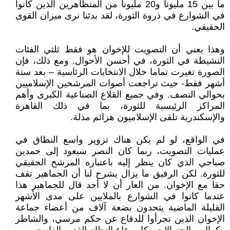
ما بين 15 مليونا و20 مليونا من المتظاهرين الذين كانوا
في الشوارع في ذروة الثورة، لقد بدئنا نرى ميزان القوى
الحقيقي.
وهذا يعني أن التصويت للإخوان هو فقط ثلثي الفئات
النشيطة في الثورة، في أحسن الأحوال. ومع ذلك، فإن
الصورة تغيرت تماما خلال الانتخابات الرئاسية – بعد ستة
أشهر فقط- حيث تراجعت أصوات المرشحين الإسلاميين
بحوالي النصف. وفي جميع القلاع الصناعية الكبرى وأهم
المراكز الرئيسية للثورة، بما في ذلك القاهرة
والإسكندرية تلقى الإسلاميون هزائم مذلة.
في الواقع، لو لم يكن هناك تزوير واسع النطاق في
عمليات التصويت، ربما كان النصر سيعود إلى حمدين
صباحي الذي كان ينظر إليه باعتباره المرشح الحقيقي
للثورة. لكن الرفيق ما يزال يشرح لنا أن الجماهير تقف
حقا مع الإخوان. من العار أن لا أحد قال للجماهير هذا
عندما كانوا في الشوارع بالملايين على مدى الأشهر
القليلة الماضية يتحدون بضعة آلاف من أعضاء جماعة
الإخوان الذين تجرأوا للدفاع عن حكم مرسي، والشاطر