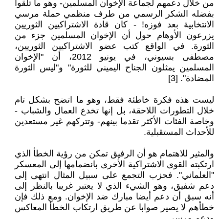
من خلال دعمهم لجماعة الإخوان المسلمين- وهو ما تلقوا
بفضله الشكر الرسمي من طرف منظمي حملة مرسي
الانتخابية بعد فوزه! - كان قادة الاشتراكيين الثوريين
يزرعون الأوهام حول أن الإخوان المسلمين جزء من
الثورة. في الواقع كتب عضو الاشتراكيين الثوريين،
مصطفى بسيوني، في يونيو 2012، أن "الإخوان
المسلمين يمثلون الجناح اليميني للثورة" و"ليس الثورة
المضادة". [3]
ليست هذه فكرة خاطئة فقط، وهو ما اتضح بشكل تام
خلال التطورات اللاحقة، بل إنها تخدع العمال والشباب -
وخاصة الفئات الأكثر تقدما بينهم- وتتركهم غير مستعدين
للأحداث المستقبلية.
والمثير للاهتمام هو أن الرفيق تمكن من رؤية الخطأ الذي
ارتكبته القوى الاشتراكية الأخرى بانضمامها إلى المعسكر
"العلماني". فحزب التجمع على سبيل المثال انتهى إلى
دعم شفيق، وهو الشيء الذي لا يعتبر غريبا بالنظر إلى
أنه سبق أن دعم أيضا مبارك ضد الإخوان. ومع ذلك فإن
خطأهم لا يصير صوابا عن طريق ارتكاب الخطأ المعاكس
ودعم مرسي.