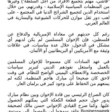
"فاشي، مهتم بتجميع الأفراد من أجل السلطة") وغيرها
من المنظمات السياسية الإسلامية - وقدرتهم، من خلال
استخدام الدين لتجميع الشرائح الدنيا في المجتمع - على
لعب دور ثقل موازن للحركات الشيوعية واليسارية في
العالم العربي.
رغم كل حديثهم عن معاداة الإمبريالية والدفاع عن
فلسطين، فإن الإخوان المسلمين لم يكن لديهم أي
مشكل في الدخول، خلال عدة مناسبات، في علاقات
وثيقة مع الأمريكيين أو البريطانيين أو الألمان.
في عهد السادات كان مسموحا للإخوان المسلمين
بالعمل واستغل نفوذهم الديني لتبرير سياسات
الخصخصة والانعطاف اليميني الواضح للنظام. في وقت
لاحق كان صحيحا أن مبارك هاجم المنظمة، لكنه لم
يمنعهم من الحفاظ على وجود كبير في برلمان العار.
كان الصراع الرئيسي بين قادة الإخوان وبين نظام مبارك
يدور حول حجم قطعة الكعكة التي يمكنهم الحصول
عليها. وكما صرح القيادي الإخواني حسن مالك لصحيفة
Businessweek «لقد سمحوا لي بالوصول إلى مستوى