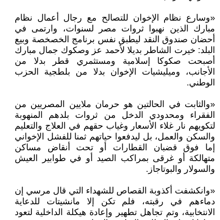
«وسارع نظام الإخوان للتصالح مع رجال أعمال نظام
مبارك الذين نهبوا ثروات مصر لسنوات، وارتمى في
أحضان صندوق النقد ليطبق نفس برنامج الخصخصة وبيع
البلد: خيرت الشاطر بديلا لأحمد عز وصكوك جمال مبارك
أصبحت صكوكا إسلامية ومستثمري قطر بدلا من
الأجانب، وميليشيات الإخوان بدلا من بلطجية الحزب
الوطني.
«والثابت في الحالتين هو حرمان ملايين المصريين من
الفقراء ومحدودي الدخل من ثروات بلدهم المنهوبة
لتكويهم نار غلاء الأسعار وغياب حقهم في العلاج والتعليم
والسكن والعمل، بل ليدفعوا حياتهم ثمنا للفشل الإخواني
إما فوق قضبان القطارات أو تحت أنقاض مساكن
متهالكة أو غرقى بمراكب الصيد أو في طوابير العيش
والسولار والبوتاجاز.
«وانكشفت أكذوبة القصاص للشهداء التي قال مرسي إن
دماءهم في رقبته، فلم تكن إلا مانشيتات للدعاية
الانتخابية، وتم تجاهل تطهير وإعادة هيكلة الداخلية لتعود