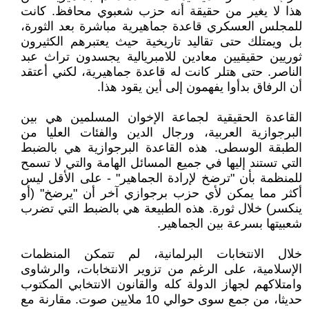
هذا لا يغير من حقيقة أنه حزب شعبوي محافظ. كانت
للمجلس العسكري قاعدة جماهيرية مباشرة بعد الثورة،
بل ويمتلك حتى تقاليد تاريخية حيث يعتبرهم الكثيرون
ثوريين حقيقيين معادين للامبريالية يجسدون تراث عبد
الناصر. حتى هتلر كانت له قاعدة جماهيرية، لكني أعتقد
أن الرفاق بدأوا يفهمون إلى أين يقود هذا.
القاعدة الحقيقية لجماعة الإخوان المسلمين هي بين
البرجوازية العربية، ورجال الدين والفئات العليا من
الطبقة الوسطى. هذه القاعدة البرجوازية هي بالضبط
التي تستند إليها في جميع المسائل الهامة والتي لا تسمح
للمنظمة بأن "ترضخ لإرادة الجماهير" - على الأقل ليس
أكثر مما يمكن لأي حزب برجوازي آخر أن "يرضخ" (أو
ينكسر) خلال ثورة. هذه الطبيعة هي بالضبط التي تضرب
شعبيتها بسرعة بين الجماهير.
خلال الانتخابات البرلمانية، لم تتمكن المنظمات
الإسلامية، على الرغم من تزوير الانتخابات، والرشاوى
وامتلاكهم لجهاز الدولة كله والقانون الانتخابي المكتوب
حديثا، من جمع سوى حوالي 10 ملايين صوت. مقارنة مع