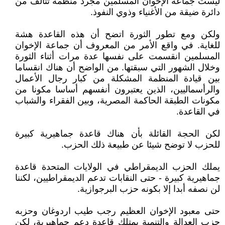
ليست جماعة الإخوان المسلمين مجرد منظمة تتألف من
دائرة ضيقة من الأغنياء وذوي النفوذ.
ولكن ومع تطور الثورة اتضح أن هذه القاعدة هشة
للغاية. في واقع الأمر من المعروف أن جماعة الإخوان
المسلمين انقسمت على نفسها عدة مرات أثناء الثورة
وخلال الشهور التي سبقتها. من الواضح أن هناك انقساما
بين قيادة المنظمة المشكلة من كبار رجال الأعمال
والرأسماليين، الذين يعتبرون أنفسهم أساسا مكونا من
مكونات الطبقة الحاكمة المصرية، وبين الفقراء والشباب
في القاعدة.
لكن الحجة القائلة بأن هناك قاعدة جماهيرية كبيرة
للحزب لا توضح شيئا عن طبيعة ذلك الحزب.
يملك الحزب الديمقراطي في الولايات المتحدة قاعدة
جماهيرية كبيرة - حتى النقابات تدعم الديمقراطيين، لكننا
لن نصفه أبدا إلا بكونه حزب البرجوازية.
حتى معبود الإخوان العظيم رجب طيب اردوغان وحزبه
حزب العدالة والتنمية يمتلك قاعدة دعم جماهيرية، لكن