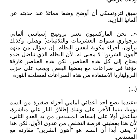
سبق لتروتسكي أن أوضح وضعا مماثلا عند حديثه عن
ألمانيا النازية:
«.. نحن الماركسيون نعتبر برونينج [سياسي ألماني
برجوازي سنوات العشرينات والثلاثينات] وهتلر، وكذلك
براون، أجزاء مكونة لنفس النظام. إن سؤال من منهم
"أهون الشرين" لا معنى له، لأن النظام الذي نناضل ضده
يحتاج إلى كل هذه العناصر. لكن هذه العناصر غارقة
مؤقتا في صراعات مع بعضها البعض ويجب على حزب
البروليتاريا الاستفادة من هذه الصراعات لمصلحة الثورة
(...)
«عندما يضع أحد أعدائي أمامي أجزاء صغيرة من السم
يوميا، بينما الآخر، على وشك إطلاق النار علي مباشرة،
سأعمل أولا على إسقاط المسدس من يد العدو الثاني،
لأن هذا يعطيني فرصة التخلص من عدوي الأول. لكن هذا
لا يعني أبدا أن السم هو "أهون الشرين" مقارنة مع
المسدس.