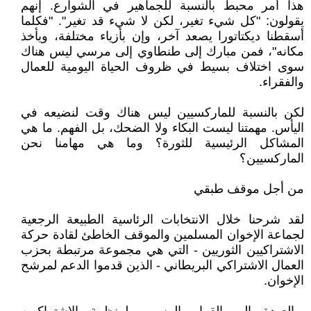
هذا أمر محبط بالنسبة للجماهير في الشوارع. إنهم
يقولون: "كل شيء تغير، لكن لا شيء قد تغير". "فكلما
أسقطنا ديكتاتورا يصعد آخر، وإن بأزياء مختلفة، ويأخذ
مكانه"، فمن مبارك إلى طنطاوي إلى مرسي ليس هناك
سوى اختلاف بسيط في ظروف الحياة اليومية للعمال
والفقراء.
لكن بالنسبة للماركسيين ليس هناك وقت لنضيعه في
اليأس. مهمتنا ليست البكاء ولا الضحك، بل الفهم. ما هي
المشاكل الرئيسية للثورة؟ وما هي مهامنا نحن
الماركسيين؟
من أجل موقف طبقي
لقد شرحنا خلال الانتخابات الرئاسية الطبيعة الرجعية
لجماعة الإخوان المسلمين والموقف الخاطئ لقادة حركة
الاشتراكيين الثوريين - التي هي مجموعة مرتبطة بحزب
العمال الاشتراكي البريطاني - الذين قدموا الدعم لمرشح
الإخوان.