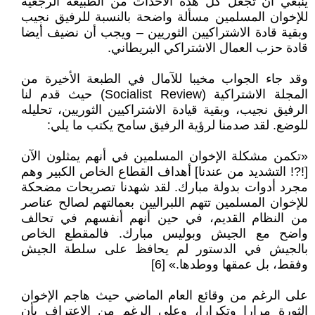
ينبغي أن تجعل كل هذه الأحداث من الطبيعة الرجعية
للإخوان المسلمين مسألة واضحة بالنسبة للرفيق نجيب
وبقية قادة الاشتراكيين الثوريين – ويجب أن نضيف أيضا
قادة حزب العمال الاشتراكي البريطاني.
وقد جاء الجواب مخيبا للآمال في الطبعة الأخيرة من
المجلة الاشتراكية (Socialist Review) حيث قدم لنا
الرفيق نجيب، وبقية قيادة الاشتراكيين الثوريين، تحليله
للوضع. لقد صدمنا لرؤية الرفيق سامح يكتب ما يلي:
«تكمن مشكلة الإخوان المسلمين في أنهم يمثلون الآن
[!?! التشديد من عندنا] أهداف القطاع الخاص الكبير وهم
مجرد أدوات بدولة مبارك. لقد شهدنا تصريحات مضحكة
للإخوان المسلمين تتهم اللبراليين بعمالتهم لصالح عناصر
من النظام القديم، في حين أنهم أنفسهم في تحالف
واضح مع الجيش وبوليس مبارك. فالمقطع الخاص
بالجيش في الدستور لم يحافظ على سلطة الجيش
وفقط، بل عمقها ووطدها.» [6]
على الرغم من وقائع العام الماضي حيث هاجم الإخوان
الثورة مرارا وتكرارا، وعلى الرغم من الاعتراف بأن