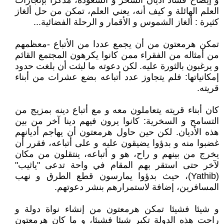
و إيضاح فساد أديان السحر و الشعوذة، مذكرا بإنجازات
العلم الهائلة و كيف أنه، يعني العلم، تمكن من حل ألغاز
كثيرة : ألغاز الشموس و الأقمار و الرحلة الفضائية...
تمكن هرمعتون من أن يجمع عددا من الأتباع -معظمهم
من أمثاله من الفقراء ممن كانوا يكرهون المجتمع القائم
و يرغبون بالثورة عليه. لكن دعوته ما لبثت أن بلغت حدود
إمكانياتها: فلم يتجاوز عدد أتباعه بضع عشرات من أبناء
قريته.
كان أبناء قريته يتعاملون معه و مع أتباع دينه بمزيج من
التسامح و السخرية: كانوا يرون فيهم دينا آخر من بين
هذه الأديان. لكن حين حاول هرمعتون أن يهاجم أديانهم
غضبوا منه و بدؤوا يضيقون عليه و على أتباعه، فقرر أن
يخرج من بينهم و راح، هو و أتباعه، ينتقلون من مكان
لآخر حتى استقر بهم المقام في واحة تدعى "ياثيب"
(Yathib)، حيث بدؤوا يمارسون قطع الطرق و نهب
المسافرين، إضافة لاستمرارهم بنشر دعوتهم.
و شيئا فشيئا تمكن هرمعتون من إنشاء نواة دولة و
راحت هذه الدولة تكبر شيئا فشيئا، و ما كان هرمعتون