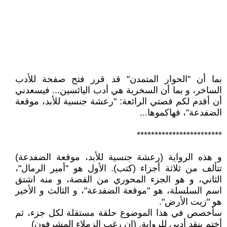
بما أن "الحوار المتمدن" قد قرر فتح صفحة للأدب
الساخر، و بما أن السخرية هي أدب اليائسين... فيسعدني
أن أقدم لكم قصتي الرائعة: "رعشة جنسية للأبد، موقعة
الضفدعة"، فهاكموها...
************************
و هذه الرواية (رعشة جنسية للأبد، موقعة الضفدعة)
تتألف من ثلاثة أجزاء (كتب). الأول هو "أمير الرمال"،
الثاني، و هو الجزء المحوري من القصة، و منه اشتق
اسم السلسلة، هو "موقعة الضفدعة"، و الثالث و الأخير
هو "زيت الأرض".
سأخصص في هذا الموضوع حلقة مستقلة لكل جزء، ثم
أختم بنقد أدبي للرواية. (إن رغب الزملاء المشرفون)