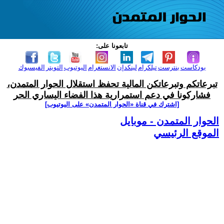
تابعونا على:
بودكاست
بنترست
تيلكرام
لينكدإن
الانستغرام
اليوتيوب
التويتر
الفيسبوك
تبرعاتكم وتبرعاتكن المالية تحفظ استقلال الحوار المتمدن،
فشاركونا في دعم استمرارية هذا الفضاء اليساري الحر
[اشترك في قناة ‫«الحوار المتمدن» على اليوتيوب]
الحوار المتمدن - موبايل
الموقع الرئيسي