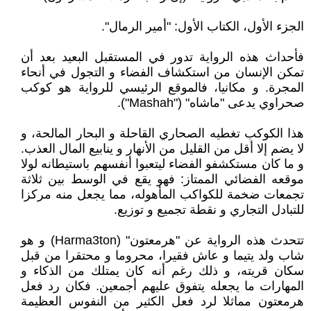
الجزء الأول، الكتاب الأول: "أمير الرمال".
فأحداث هذه الرواية تدور في المستقبل البعيد بعد أن
تمكن الإنسان من استكشاف الفضاء و التجول في أنحاء
المجرة. و مكانيا، فالموقع الرئيسي للرواية هو كوكب
صحراوي يدعى "ماشاه" ("Mashah").
هذا الكوكب تغطيه الصحاري القاحلة و البحار المالحة، و
لا يضم إلا أقل من القليل من الأنهار و ينابيع المال العذب.
و ما كان مستكشفو الفضاء ليتعبوا أنفسهم باستيطانه لولا
موقعه الفضائي الممتاز: فهو يقع في الوسط بين ثلاثة
تجمعات ضخمة للكواكب المأهوله، مما يجعل منه مركزا
للتبادل التجاري و نقطة تجميع و توزيع.
تتحدث هذه الرواية عن "هرمعتون" (Harma3ton) و هو
شاب ولد يتيما و عاش فقيرا، محروما و محتقرا من قبل
سكان قريته، و ذلك رغم أنه كان يمتلك من الذكاء و
المهارات ما يجعله يتفوق عليهم أجمعين. فكان رد فعل
هرمعتون مماثلا لرد فعل الكثير من النفوس العظيمة