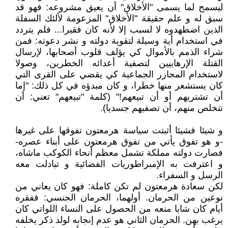
ليسمح لما يسمى "الأخلاق" أن يعيق مشروعه: فهو قد
سبق له و علم حقيقة "الأخلاق" المزعومة لألئك السفلة
الذين اضطهدوه لا لسبب إلا لأنه كان فقيرا... فلم يتردد
في استخدام أية وسيلة لتقوية دولته و نشر دعوته: فمن
شراء الذمم بالأموال كي يؤلف قلوب أصحابها، لإرسال
القتلة الإرهابيين لتصفية أعدائه الخطرين، وصولا
لاستخدام المجازر الجماعية كي يقضي على القرى التي
كان يستشعر منها خطرا، و كان مبدؤه في كل ذلك: "إما
أن تشتريهم أو أن تبيعهم!" (كلمة "تبيعهم" تعني: أن
تتخلص منهم، أن تصفيهم جسديا).
و شيئا فشيئا أثبتت سياسة هرمعتون تفوقها على غيرها
-و هو تفوق يأتي من تفوق هرمعتون على أبناء عصره-
فصارت دولته مملكة تشمل معظم أنحاء الكوكب ماشاه،
و اعترفت به الإمبراطوريات الفضائية و تبادلت معه
الرسل و السفراء.
لكن سعادة هرمعتون لم تكن كاملة: فهو كان يعاني من
نوعين من الحرمان. أولهما، الحرمان الجنسي: ففقره
أيام كان شابا منعه من الحصول على النساء اللواتي كان
يرغب بهن. الحرمان الثاني هو عدم إنجابه لولد ذكر يخلفه