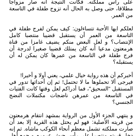
على رأس مملكته. فكانت النتيجة أنه صار مزواجا
مطلاقا، حتى وصل به الحال أنه تزوج طفلة في التاسعة
من العمر.
لعلكم ايها الأحبة تتساءلون: كيف يمكن لفرج طفلة في
التاسعة من العمر أن يستقبل قضيبا منتصبا كامل
الإنتصاب؟ و لعل البعض منكم يضيف غامزا من قناة
هرمعتون مدعيا أنه كان يمتلك قضيبا صغيرا لدرجة أن
فرج طفلة في التاسعة من عمرها كان يمكن له أن
يستقبله؟
أخبركم أن هذه رواية خيال علمي، يعني أولا و أخيرا!
فيرجى ألا تحملوها ما لا تحتمل! ثم إن أحداثها تدور في
المستقبل "السحيق"، فما أدراكم لعل وقتها كانت الفتيات
في التاسعة من عمرهن ناضجات مكتملات النضج
الجنسي؟
و ينتهي الجزء الأول من الرواية بمشهد انتقام هرمعتون
من قريته الأصلية: فهو لم يحتل هذه القرية إلا بعد أن
صارت مملكته تشمل معظم أنحاء الكوكب ماشاه. ثم إنه
دخل قريته منتصرا على رأس جيش عرمرم و جمع أهل