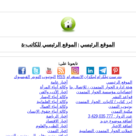
الموقع الرئيسي
الموقع الرئيسي للكاتب-ة
|
تابعونا على:
بنترست
تيلكرام
لينكدإن
الانستغرام
RSS
اليوتيوب
التويتر
الفيسبوك
الموقع الرئيسي
أخبار عامة
هيئة ادارة الحوار المتمدن - للإتصال بنا
وكالة أنباء المرأة
إحصائيات مؤسسة الحوار المتمدن
اخبار الأدب والفن
قواعد النشر
وكالة أنباء اليسار
ابرز كتاب / كاتبات الحوار المتمدن
وكالة أنباء العلمانية
يوتيوب التمدن
وكالة أنباء العمال
مكتبة التمدن
وكالة أنباء حقوق الإنسان
عدد الزوار: 3,429,035,777
اخبار الرياضة
اضافة موضوع جديد
اخبار الاقتصاد
اضافة الاخبار
اخبار الطب والعلوم
حملات الحوار المتمدن التضامنية
اخبار التمدن
إضافة يوتيوب-فلم إلى يوتيوب التمدن