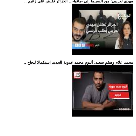
.. مهدي لعريبي: من السينما إلى -مافيا-... الجزائر تقبض على زعيم
.. محمد علام وهيثم سعيد: ألبوم محمد عدوية الجديد استكمالا لنجاح