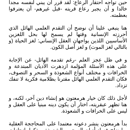
حين تواجه احتقار الرعاع: لقد قرر أن يبني لنفسه مجدا
خالدا و أن يجبر رعاع قريته -قبل غيرهم- أن يعترفوا
بعظمته.
هنا ينبغي علينا أن نوضح أن التقدم العلمي الهائل الذي
أحرزته الإنسانية وقتها لم يسمح لها بحل اللغزين
الأساسيين اللذين يواجهان العقل الإنساني: لغز الحياة (و
بالتالي لغز الموت) و لغز أصل الكون.
و في ظل عجز العلم -رغم تقدمه الهائل- عن الإجابة
على هذه الأسئلة المؤلمة ازدهرت الأديان المبتدعة و
الخرافات و مختلف أنواع الشعوذة و السحر و التصوف،
فكان التقدم العلمي الهائل مقترنا بظلامية فكرية لا تنفك
تزداد.
لأجل ذلك كان خيار هرمعتون هو إنشاء دين آخر، لكنه، و
هنا تظهر عبقريته، اختار أن يكون دينه مبنيا على العقل و
ليس على الخرافات و الشعوذة.
بدأ هرمعتون ينشر دعوته معتمدا على المحاججة العقلية