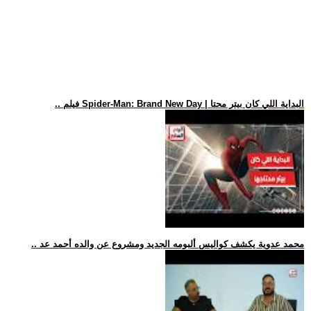
.. فيلم Spider-Man: Brand New Day | البداية اللي كان بيتر محتا
.. محمد عدوية يكشف كواليس ألبومه الجديد ومشروع عن والده أحمد عد