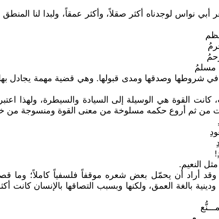
ي نواس لوجدناه أكثر صقلاً، وأكثر عمقاً، ولبدا لنا المنطق
عظم
رمُ
حمُ
ي مسلمُ
ث في شروطها وصدقها ومدى قبولها. وهي قضية مهمة يجادل بها
 كانت القوة هي الوسيلة إلى السيادة والسيطرة، ولهذا اعتبرها
ءت من ثم أروع حكمه مسلوخة من معنى القوة ومنسوجة من خيو
دِ
!
ثل النعيم.
قد أراد أن يحمّل بعض شعره موقفاً فلسفياً كاملاً؛ وما قصيدت
ة بالغة العمق، ولكنها وبسبب التصاقها بالإنسان كانت أكثر ت
ــنُّع
ــــــعِ