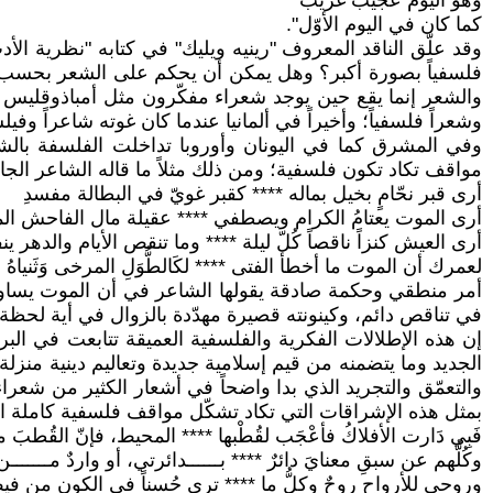
وهو اليوم عجيب غريب
كما كان في اليوم الأوّل".
وقد علّق الناقد المعروف "رينيه ويليك" في كتابه "نظرية ا
فلسفياً بصورة أكبر؟ وهل يمكن أن يحكم على الشعر بحسب قيمة
والشعر إنما يقع حين يوجد شعراء مفكّرون مثل أمباذوقليس
وشعراً فلسفياً؛ وأخيراً في ألمانيا عندما كان غوته شاعراً وفيل
وفي المشرق كما في اليونان وأوروبا تداخلت الفلسفة بال
مواقف تكاد تكون فلسفية؛ ومن ذلك مثلاً ما قاله الشاعر الجا
أرى قبر نحّامٍ بخيل بماله **** كقبر غويّ في البطالة مفسدِ
أرى الموت يعتامُ الكرام ويصطفي **** عقيلة مال الفاحش الم
أرى العيش كنزاً ناقصاً كُلّ ليلة **** وما تنقص الأيام والدهر ين
لعمرك أن الموت ما أخطأ الفتى **** لكَالطُّوَلِ المرخى وَثَنياهُ با
أمر منطقي وحكمة صادقة يقولها الشاعر في أن الموت يساوي ب
في تناقص دائم، وكينونته قصيرة مهدّدة بالزوال في أية لحظة،
إن هذه الإطلالات الفكرية والفلسفية العميقة تتابعت في الب
الجديد وما يتضمنه من قيم إسلامية جديدة وتعاليم دينية منزلة،
والتعمّق والتجريد الذي بدا واضحاً في أشعار الكثير من شعر
بمثل هذه الإشراقات التي تكاد تشكّل مواقف فلسفية كاملة الظ
فَبِي دَارت الأفلاكُ فأعْجَب لقُطْبها **** المحيط، فإنّ القُطبَ 
وكُلُّهم عن سبقِ معنايَ دائرٌ **** بــــــدائرتي، أو واردٌ مـــــ
وروحي للأرواحِ روحٌ وكلُّ ما **** ترى حُسناً في الكون من في