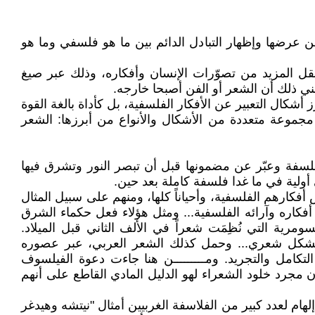
ن عرضها وإظهار التبادل الدائم بين ما هو فلسفي وما هو
قل المزيد من تصوّرات الإنسان وأفكاره، وذلك عبر صيغ
ي ذلك أن الشعر أو الفن أصبحا خارجه.
أشكال التعبير عن الأفكار الفلسفية، بل كأداة بالغة القوة
لى مجموعة متعددة من الأشكال والأنواع من أبرزها: الشعر
فلسفة وعبّر عن مضمونها قبل أن تبصر النور وتشرق فيها
ً أولية في ما غدا فلسفة كاملة بعد حين.
فكارهم الفلسفية، وأحياناً كلها، ومنهم على سبيل المثال
أفكاره وآرائه الفلسفية... ومثل هؤلاء فعل حكماء الشرق
رية التي نُظِمَت شعراً في الألف الثاني قبل الميلاد.
هندية بشكل شعري... وحمل كذلك الشعر العربي، عبر عصوره
لتكامل والتجريد. ومـــــــــن هنا جاءت دعوة الفيلسوف
إن مجرد خلود الشعراء لهو الدليل المادي القاطع على أنهم
ام لعدد كبير من الفلاسفة الغربيين أمثال "نيتشه وهيدغر