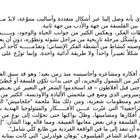
نه وصل إلينا عبر أشكال متعددة وأساليب متنوّعة، لابدّ مــ
ة بين الفلسفة من جهة والأدب من جهة ثانية.
الفكر، ويعكس الكثير من جوانب الحياة والوجود، ويــــــن
تُشكّل مرحلة تاريخية من مراحل نشوئه وتطوّره، دون أن يعن
يته كنشاط من أنشطة الفكر الإنساني؛ وتقدّمــــــه كأحد أبرز 
لاً تعبيـراً واحداً ولا طريقة أدائية واحدة، وإنما توزّع ع
ّله أفكاره ومشاعره وأحاسيسه منذ زمن بعيد؛ وهو قد سبق ال
ـدر أكبر من الشمول والتجريد، أي حتى بدأت تكوّن فلسفة أو خُطى
حتى قبل أفلاطون – قد استخدموا الشعر في التعبير عن بعــض أ
وميروس الذي وضع في ملحمتي الألياذة والأوذيسة، الكثير من 
احم ومنظومات شعرية، ومن ذلك مثلاً ملحمة "جلجاميش" السوم
راجفيدا" التي عبّرت عــــن الأفــــــكار والميثولوجيا ال
 أفكارها ومضامينها، وظلّ يواكبها حتى تحوّلت إلى نوع من ا
ن الفلسفة وعن بعض معانيها العميقة. ومما قاله بهذا الشأن: "
أن تنفذ إلى ما في الواقعة الفردية من طابع كلّي شامل".
ائد الشاعر الفيلسوف "يوهان هولدرلين" التي كانت بمثابة إله