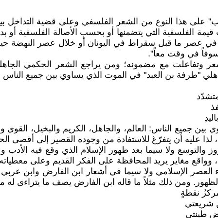
لأدب" على هذا النوع من الشعر الفلسفي وعلى قضية التداخل ب
 الفلسفية التي يتضمنها أو بحسب الأصالة الفلسفية أو بدرجة
 في عصر ما قبل سقراط في اليونان أو خلال عصر النهضة حي
سوفاً في وقت معاً".
شعر وتفاعلت مع مضمونه؛ ومن يراجع الشعر الحكمي الجاهل
هلي "طرفة بن العبد" في الموت الذي يساوي بين جميع الناس بلا
تشدّد
فذ
ليدِ
ين جميع الناس: العالم، والجاهل، الكريم والبخيل، القوي وا
 لذا عليه أن يتفرّغ للاستفادة من وجوده القصير إلى أقصى الحد
روز والتوسع ولا سيما بعد ظهور الإسلام الذي وقع فيه الأدب 
 وواقع مغاير يريد المحافظة على الفكر القديم وعلى معطياته ال
اء العصر الإسلامي ولا سيما في أشعار ابن الفارض وابن عربي 
هور. ومن ذلك مثلاً ما قاله ابن الفارض يصف ما يتراءى له من
مركزُ نقطةٍ
ــن شريعتي
ضِ طينتي