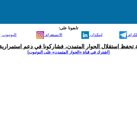
تابعونا على:
لكرام
لينكدإن
الانستغرام
اليوتيوب
ية تحفظ استقلال الحوار المتمدن، فشاركونا في دعم استمرارية 
[اشترك في قناة ‫«الحوار المتمدن» على اليوتيوب]