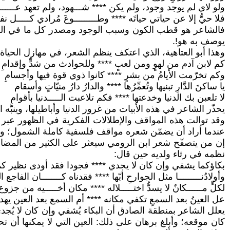
ولو لاي لم يوجد وجود، ولم يكن **** شـــهود، ولم تعهد عــــــ
فلا حيُّ إلا عن حياتي حياتَه **** وطـــــــــوعَ مُرادي كـــــل
فالشاعر هو قطب الكون وسبب الوجود ومصدر كل ما في العالم
يوصف به هو!.
وهذا أبو العتاهية، الذي اعتكف ينظم الشعر، في مهازل الحياة 
كم لابن آدم من لهوٍ ومن لعبٍ **** وللحوادث من شدٍّ وإقدامِ
وكم تخرّمت الأيامُ من بشرٍ **** كانوا ذوي قوة فيها وأجسامِ
يا ساكنَ الدَّارِ تبنيها وتُعمِّرُها **** والدارُ دارُ منيّاتٍ وأسقام
لا تلعبن بك الدنيا وخدعتها **** فكم تلاعبت الـــــدنيا بأقوامِ
يحذّر الشاعر في هذه الأبيات من غرور الدنيا وأباطيلها، وينبّه
وقد توالت هذه المواقف والإطلالات الفكرية في الظهور عبر قصا
عندما أراد أن يضمّن شعره مواقف فلسفية كاملة الشمول؛ وأب
إن من يتصفّح شعر ابن الرومي سيعثر على الكثير من المضامين
نظمه في رثاء ولديه حين قال:
بكاؤكما يشفي وإن كان لا يجدي **** فجودا فقد أودى نظير كم
وأولادُنـــــــــا مثل الجوارحِ أيّها **** فقدناه كــــــــان الفاجع ال
لكلٍّ مــــــكانٌ لا يسدُّ اختـــــلاله **** مكان أخـــــيه من جزوع
عل العينُ بعد السمعِ تكفي مكانه **** أم السمع بعد العين يه
يعلل الشاعر بمنطقة الصادق أن البكاء يُشفي وإن كان لا يُجدي،
كان موقعه؛ وأبلغ برهان على ذلك: العين التي لا يمكنها أن ت