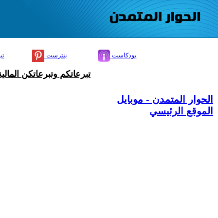
بودكاست
بنترست
تي
تبرعاتكم وتبرعاتكن المال
الحوار المتمدن - موبايل
الموقع الرئيسي