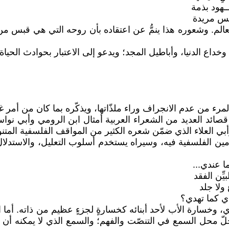
ــهود بذمة
 نفس مريدة
. وشعوره هذا ينمُّ عن اعتقاده بأن روحه التي هي قبس من 
وخداع الدنيا، وأباطيل المجد؛ ويدعو إلى الاعتبار بحوادث الحي
 المرء من عدم الانجراف وراء ملذّاتها، ويذكّره بما كان من أمر غ
ئد العديد من الشعراء العربية أمثال ابن الرومي وأبي نواس وال
ي العلاء الذي ضمّن شعره الكثير من المواقف الفلسفية المتنو
 الفلسفية فيه، وسيراه يستخدم أسلوب التعليل، والاستدلال ا
ا عندي...
بيِّن الفقد
 ولا جلد
دي كما تهدي؟
 وخسارة الأب لأحد أبنائه كخسارةٍ لجزءٍ عظيم من ذاته. أما ال
حلّ محل السمع في التنصّت والفهم؛ والسمع الذي لا يمكنه أن 