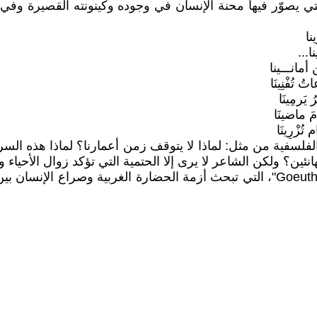
" التي يصوّر فيها محنة الإنسان في وجوده وكينونته القصيرة 
نا
ا...
 أمانـــينا
تُفْنِينَا
يَرمِينَا
مَ ماضينَا
 تُزْرِينَا
لفلسفية من مثل: لماذا لا يتوقف زمن أعمارنا؟ لماذا هذه السر
ين؟ ولكن الشاعر لا يرى إلا الحتمية التي تؤكد زوال الأحياء وب
وهناك قصيدة "فاوست" للشاعر الألماني المعروف "غوتة – Goeuthe"، التي تبحث أزمة ال