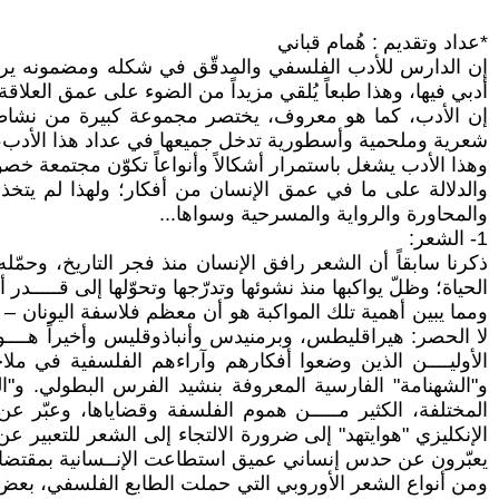
*عداد وتقديم : هُمام قباني
إن الدارس للأدب الفلسفي والمدقّق في شكله ومضمونه يرى بأ
أدبي فيها، وهذا طبعاً يُلقي مزيداً من الضوء على عمق العلاق
إن الأدب، كما هو معروف، يختصر مجموعة كبيرة من نشاطات 
شعرية وملحمية وأسطورية تدخل جميعها في عداد هذا الأدب، و
وهذا الأدب يشغل باستمرار أشكالاً وأنواعاً تكوّن مجتمعة خصوص
والدلالة على ما في عمق الإنسان من أفكار؛ ولهذا لم يتخذ شك
والمحاورة والرواية والمسرحية وسواها...
1- الشعر:
ذكرنا سابقاً أن الشعر رافق الإنسان منذ فجر التاريخ، وحم
الحياة؛ وظلّ يواكبها منذ نشوئها وتدرّجها وتحوّلها إلى قــــ
ومما يبين أهمية تلك المواكبة هو أن معظم فلاسفة اليونان – 
لا الحصر: هيراقليطس، وبرمنيدس وأنباذوقليس وأخيراً هــــ
الأوليــــن الذين وضعوا أفكارهم وآراءهم الفلسفية في مل
و"الشهنامة" الفارسية المعروفة بنشيد الفرس البطولي. و"ال
المختلفة، الكثير مـــــن هموم الفلسفة وقضاياها، وعبّر عن
الإنكليزي "هوايتهد" إلى ضرورة الالتجاء إلى الشعر للتعبير ع
يعبّرون عن حدس إنساني عميق استطاعت الإنــسانية بمقتضاه 
ومن أنواع الشعر الأوروبي التي حملت الطابع الفلسفي، بعض قص