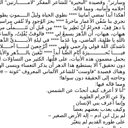
وسارتر". وقصيدة "البحيرة" للشاعر المفكر "لامـــــــارتين
أحلامه وأمانيه. ومما قاله:
أهكذا أبداً تمضي أمانينا **** نطوي الحياة وليلُ الـــــموتِ يطوي
تجري بنا سُفُن الأعمار ماخرةً **** بحرَ الوُجودِ ولا نُلقي مراسين
يا دهرُ قِفْ، فحرامٌ أنْ تَطِير بنا **** مِن قَبلِ أن نَتَـــــــملّى من
هيهاتِ، هيهاتِ، أن الدَّهرَ يسمعُ لي **** فالوقتُ يُفْلِتُ، والساعاتُ 
تاللَّهِ يا ظلمَةَ، الماضي، ويا عَدَماً **** في ليلةِ الأبـــــــديِّ الدَّهرُ 
ناشدتُكِ اللَّهَ قولي وارحمي وَلَهي **** أتُرْجِعينَ لنــــــا أحـــــلا
فيــــــا بُحـــــــــــيرَةَ أيّامِ الصِّبا أبداً **** تَبْقينَ بالـــــدَّهرِ والأيام
يحمل مضمون هذه الأبيات، على قلّتها، الكثير من التساؤلات ا
دون تحقيق؟ ألا يستطيع هذا الدهر أن يذكر التعساء وينسى الهانئ
وحاجته إلى الحقيقة دون سواها!
ومما قاله فيها:
"أنا لا أعرف كيف أتحدّث عن الشمس.
ولا عن الأجرام العلوية
وإنما أعرف بني الإنسان
وكيف يعذب بعضهم بعضاً
لم يزل ابن آدم – إله الأرض الصغير –
على طوره القديم لم يتغيّر