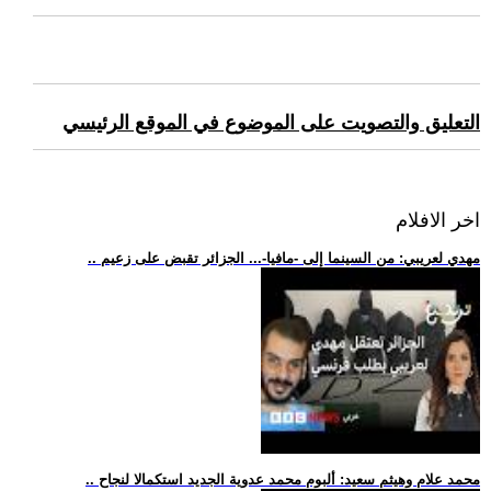
التعليق والتصويت على الموضوع في الموقع الرئيسي
اخر الافلام
.. مهدي لعريبي: من السينما إلى -مافيا-... الجزائر تقبض على زعيم
.. محمد علام وهيثم سعيد: ألبوم محمد عدوية الجديد استكمالا لنجاح