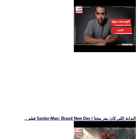
.. فيلم Spider-Man: Brand New Day | البداية اللي كان بيتر محتا