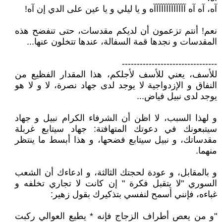
آه، آه آه آآآآآآآآآآآآآه و يا ليلي و يا عين على الدي إن آه!
نعم! أنتم تزعمون أن لديكم مقدسات، حتى تنفضح هذه
المقدسات و نجدها قمة السفالة، عندها تتخلون عنها...
--------------------------------
للأسف، يعني للأسف لأجلكم، هذا المقدار الفظيع من
النفاق و الإزدواجية لا يوجد لدى جهاد نصرة، لا و لا هو
يوجد لدى نبيل فياض...
و لهذا السبب، لا اظن أن الشرفاء الكرام نبيل و جهاد
سيتبعونك في دعوتك المتهافتة: جهاد سيتابع غربلة
مقدساتك، و نبيل سيتابع فضحها، و هذا أبسط ما ينتظر
منهما.
و بالمقابل، و عودة لحجتك الثالثة، و ادعاءك أن الشعب
السوري "لا يتقبل فكرة " إن كانت لا تجاري تخلفه و
غباءه، فإنني أسمح لنفسي بتذكيرك بقول زهير:
"و من يعص أطراف الزجاج فإنه * يطيع العوالي ركبت