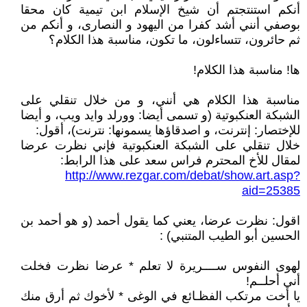
أنكم استنتجتم أن شيخ الإسلام ابن تيمية كان محقا
بوصفي أنني أشد كفرا من اليهود و النصارى، و أنكم من
ثم حائرون، تتساءلون، ما تكون، مناسبة هذا الكلام؟
ها! مناسبة هذا الكلام!
مناسبة هذا الكلام هي أنني، و من خلال تنقلي على
الشبكة العنكبوتية (و تسمى أيضا: وورلد وايد ويب، و أيضا
للإختصار: إنترنت، و اصدقاؤها يسمونها: نترنت)، أقول:
خلال تنقلي على الشبكة العنكبوتية فإني نظرت عرضا
لمقال للأخ المحترم فراس سعد على هذا الرابط:
http://www.rezgar.com/debat/show.art.asp?
aid=25385
اقول: نظرت عرضا، يعني كما يقول أحمد (و هو أحمد بن
الحسين أبو الطيب المتنبي) :
لهوى النفوس ســــريرة لا تعلم * عرضا نظرت فخلت
أني أحلــم!
يا أخت مرتكب الفظـائع في الوغى * لأخوك ثم أرق منك