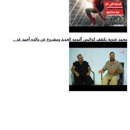
.. محمد عدوية يكشف كواليس ألبومه الجديد ومشروع عن والده أحمد عد