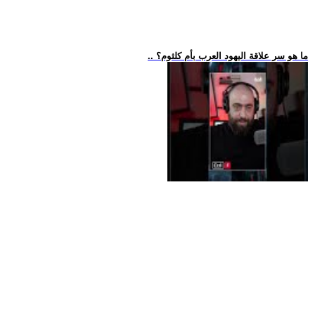
.. ما هو سر علاقة اليهود العرب بأم كلثوم؟