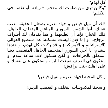
كل لهذم"
"وكائن ترى من صامت لك معجب * زيادته أو نقصه في
التكلـم"
ذلك أن نبيل فياض و جهاد نصرة يضعان الحقيقة نصب
عينيك، أيها الشعب السوري المنافق المتخلف الجاهل،
فلك الخيار: فإما أن تطيعهما و هما يقدمان لك أطراف
الزجاج... و إما فدع: ليست مشكلة: غدا ستطيع العوالي
(الإسرائيلية و الأمريكية) و قد ركبت كل لهذم، و عندها
ستندم، يا أخي السوري المتخلف الجاهل المتعصب دينيا
المتعلق بالخرافات، و لكن ستكون لات ساعة مندم، و
ستكون في الصيف ضيعت اللبن، و ستكون على نفسك و
على أهلك جنت براقش!
و كل المحبة لجهاد نصرة و لنبيل فياض!
و سحقا لمكدوسات التخلف و التعصب الديني!