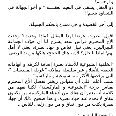
و أرحـــم!
ذو العقل يشقى في النعيم بعقـــله * و أخو الجهالة في
الشقاوة ينعـم!!
إلى آخر القصيدة و هي تمتلئ بالحكم الجميلة.
اقول: نظرت عرضا لهذا المقال فماذا وجدت؟ وجدت
الأخ المحترم فراس سعد يشرح لنا أن هؤلاء الجماعة
الليبراليين، يعني نبيل فياض و جهاد نصرة، يعني لا أمل
لهم! لماذا يا خال؟ لأن ، هاك الحجج، هاكها من يد الرضى:
"الخلفية الشيوعية للأستاذ نصرة إضافة لكرهه و اتهاماته
العنيفة للأسلام عبر سلسلة مقالاته " غربلة المقدسات "-
التي يرفضها الأكثر منه شيوعية و ماركسية"...
لست أعلم على أي مقياس ريختر تفضل الأخ المحترم
بقياس درجة "الشيوعية و الماركسية"، لكننا نفهم من
كلامه أنه يعتبر أن هناك من أدعياء الماركسية من يكتبون
بنفاق لا نجده عند جهاد نصرة، و هذا صحيح! ذلك أن جهاد
نصرة يكتب من دون نفاق و من دون زلفى للناس...
و الحجة الثانية هي: