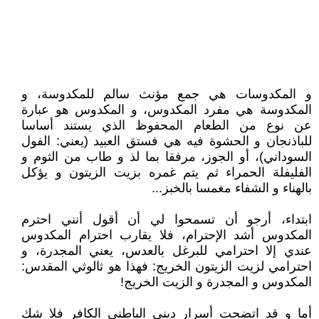
و المكدوسات هي جمع مؤنث سالم للمكدوسة، و
المكدوسة هي مفرد المكدوس، و المكدوس هو عبارة
عن نوع من الطعام المحفوظ الذي يستند أساسا
للباذنجان و الحشوة فيه هي فستق العبيد (يعني: الفول
السوداني)، أو الجوز، مرفقا بما لذ و طاب من الثوم و
الفليفلة الحمراء ثم يتم غمره بزيت الزيتون و يؤكل
بالهناء و الشفاء مغمسا بالخبز...
ابتداء، أرجو أن تسمحوا لي أن أقول أنني احترم
المكدوس أشد الإحترام، فلا يقارب احترام المكدوس
عندي إلا احترامي للبرغل بالعدس، يعني المجدرة، و
احترامي لزيت الزيتون الخريج: فهذا هو ثالوثي المقدس:
المكدوس و المجدرة و الزيت الخريج!
أما و قد اتضحت أسرار ديني الباطني الكافر فلا شك