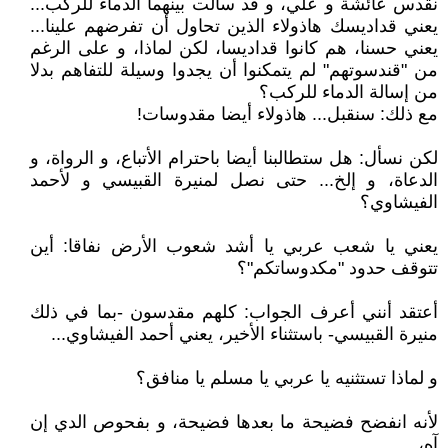
نقدس عائشة و علي، و قد سالت بينهما الدماء للركب...
يعني قداديسك هاذولاء الذين تحاول أن تفرضهم علينا...
يعني حسنا، هم كانوا قداديسا، لكن لماذا، و على الرغم
من "قندسوتهم" لم يتمكنوا أن يجدوا وسيلة للتفاهم بدلا
من إسالة الدماء للركب؟
مع ذلك: سنقبل... هاذولاء أيضا مقدوسات!
لكن نسأل: هل ستطالبنا أيضا باحترام الأتباع، و الرواة، و
الدعاة، و إلخ... حتى نصل لمنيرة القبيسي و لأحمد
الفيشاوي؟
يعني يا شعب عربي يا أشد شعوب الأرض نفاقا: أين
تتوقف حدود "مكدوساتكم"؟
أعتقد أنني أعرف الجواب: كلهم مقدسون -بما في ذلك
منيرة القبيسي- باستثناء الأخير، يعني أحمد الفيشاوي...
و لماذا تستثنيه يا عربي يا مسلم يا منافق؟
لأنه انفضح فضيحة ما بعدها فضيحة، و بفحوص الدي إن
آه،