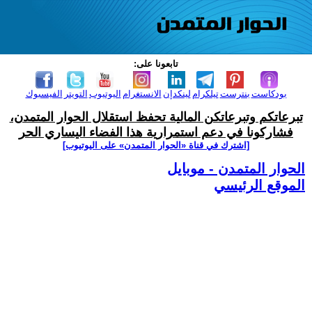
تابعونا على:
بودكاست
بنترست
تيلكرام
لينكدإن
الانستغرام
اليوتيوب
التويتر
الفيسبوك
تبرعاتكم وتبرعاتكن المالية تحفظ استقلال الحوار المتمدن،
فشاركونا في دعم استمرارية هذا الفضاء اليساري الحر
[اشترك في قناة ‫«الحوار المتمدن» على اليوتيوب]
الحوار المتمدن - موبايل
الموقع الرئيسي