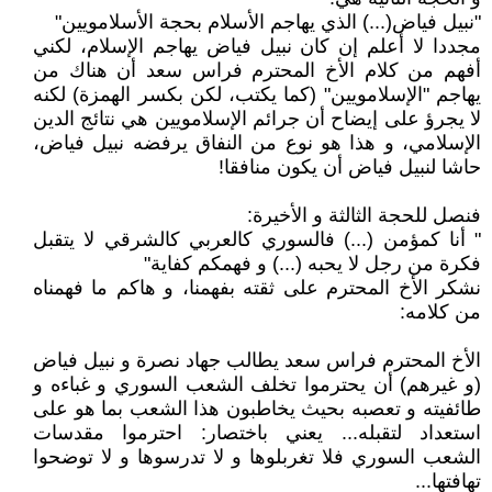
"نبيل فياض(...) الذي يهاجم الأسلام بحجة الأسلامويين"
مجددا لا أعلم إن كان نبيل فياض يهاجم الإسلام، لكني
أفهم من كلام الأخ المحترم فراس سعد أن هناك من
يهاجم "الإسلامويين" (كما يكتب، لكن بكسر الهمزة) لكنه
لا يجرؤ على إيضاح أن جرائم الإسلامويين هي نتائج الدين
الإسلامي، و هذا هو نوع من النفاق يرفضه نبيل فياض،
حاشا لنبيل فياض أن يكون منافقا!
فنصل للحجة الثالثة و الأخيرة:
" أنا كمؤمن (...) فالسوري كالعربي كالشرقي لا يتقبل
فكرة من رجل لا يحبه (...) و فهمكم كفاية"
نشكر الأخ المحترم على ثقته بفهمنا، و هاكم ما فهمناه
من كلامه:
الأخ المحترم فراس سعد يطالب جهاد نصرة و نبيل فياض
(و غيرهم) أن يحترموا تخلف الشعب السوري و غباءه و
طائفيته و تعصبه بحيث يخاطبون هذا الشعب بما هو على
استعداد لتقبله... يعني باختصار: احترموا مقدسات
الشعب السوري فلا تغربلوها و لا تدرسوها و لا توضحوا
تهافتها...