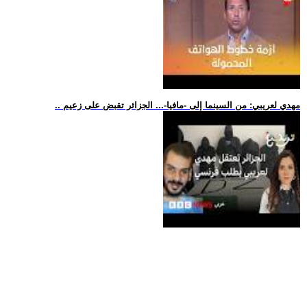
.. مهدي لعريبي: من السينما إلى -مافيا-... الجزائر تقبض على زعيم