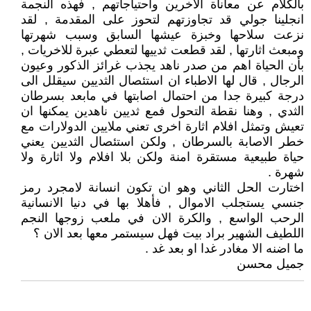
بالكلام عن معاناة الاخرين واحتياجاتهم , فهذه النجمة
انجلينا جولي قد تجاوزتهم لتحوز على المقدمة , لقد
نزعت سلاحها وخبزة عيشها السابق وسبب شهرتها
ومبعث اثارتها , لقد قطعت ثدييها لتعطي عبرة للاخريات ,
بأن الحياة اهم من صدر ناهد يجذب غرائز الذكور وعيون
الرجال , قال لها الاطباء ان استئصال الثديين سيقلل الى
درجة كبيرة جدا من احتمال اصابتها في مابعد بسرطان
الثدي , وهنا نقطة التحول فمع ثديين ناهدين يمكنها ان
تعيش وتمثل افلام اثارة اخرى تعني ملايين الدولارات مع
خطر الاصابة بالسرطان , ولكن استئصال الثديين يعني
حياة طبيعية مستقرة امنة ولكن بلا افلام ولا اثارة ولا
شهرة .
اختارت الحل الثاني وهو ان تكون انسانة لامجرد رمز
جنسي يستجلب الاموال , فأهلا بها في دنيا الانسانية
الرحب الواسع , والكرة الان في ملعب زوجها النجم
اللطيف الشهير براد بيت فهل سيستمر معها بعد الان ؟
ما اضنه الا مغادر غدا او بعد غد .
جميل محسن