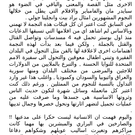
الاخرى مثل القصة والمعنى والباقي في الضوء هو
سبايدر مان والفامباير والافلام التي يطل من خلالها
النجوم المشهورين امثال براد بيت وانجلينا جولي .
في السابق كنت اعتبر ان كل فيكات هذه النجمة لا تهمني
وبالاساس لم اشاهد اي من افلامها التي تسبقها الدعايات
منذ اول بوستر تحمل فيه 4 مسدسات وتواصل القتال
والقتل بالجملة , ولكن فيما بعد بدأت لهذه النجمة
اهتمامات اخرى لاعلاقة لها بالفن مثل التجول في البلدان
الفقيرة وتبني اطفال معوقين والتحول الى سفيرة الامم
المتحدة للنوايا الحسنة , والتبرع بالملايين من الدولارات
للاجئين والمرضى من مختلف البلدان ومنها سورية
والعراق واثيوبيا والسودان وكمبوديا , واغلب هذا غير وارد
التداول بالنسبة للنجوم من الممثلين , ورغم ذلك كنت
اعتبر كل ماتعمله وسائل شهرة لتكون حديث الناس
وثروتها الاساسية هي جسدها وما صرفت عليه من
عمليات تجميل لتضهر اثارتها ونحول خصرها وجمال ثدييها
.
واليوم فهمت ان الانسانية ليست حكرا على مدعيها !!
والصارخين في البراري والمبشرين بها مهما كانت
مراكزهم وتغيرت اساليب عويلهم وشكواهم دفاعا