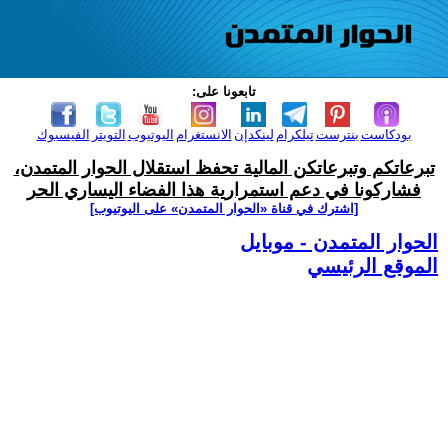
تابعونا على:
بودكاست
بنترست
تيلكرام
لينكدإن
الانستغرام
اليوتيوب
التويتر
الفيسبوك
تبرعاتكم وتبرعاتكن المالية تحفظ استقلال الحوار المتمدن،
فشاركونا في دعم استمرارية هذا الفضاء اليساري الحر
[اشترك في قناة ‫«الحوار المتمدن» على اليوتيوب]
الحوار المتمدن - موبايل
الموقع الرئيسي