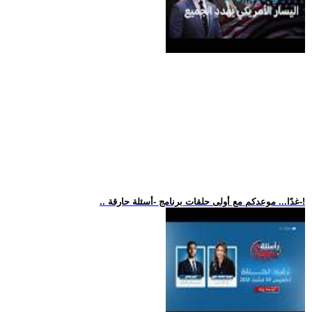
.. غدًا... موعدكم مع أولى حلقات برنامج -أسئلة حارقة-!