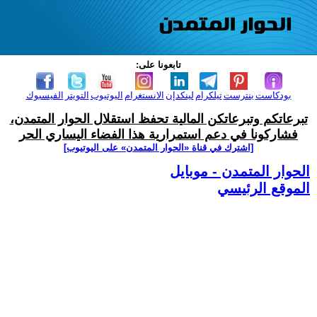
تابعونا على:
بودكاست
بنترست
تيلكرام
لينكدإن
الانستغرام
اليوتيوب
التويتر
الفيسبوك
تبرعاتكم وتبرعاتكن المالية تحفظ استقلال الحوار المتمدن،
فشاركونا في دعم استمرارية هذا الفضاء اليساري الحر
[اشترك في قناة ‫«الحوار المتمدن» على اليوتيوب]
الحوار المتمدن - موبايل
الموقع الرئيسي