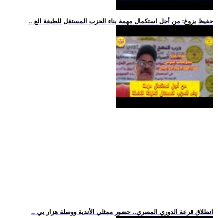
.. حفيظ يزوغ: من أجل استكمال مهمة بناء الحزب المستقل للطبقة الع
.. انطلاق قرعة الدوري المصري.. حضور ممثلي الأندية ووصلة هزار بي