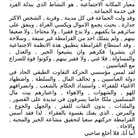
معيار المكانة الاجتماعية , هو النشاط الذي يبذلة الفرد
في خدمة الجماعة .
وقد ولت الجماعة في كل مدينة , وقرية , الشخص الاكثر
جدارة , بحيث يجمع الاموال ويكسي العراة , وينفق على
سائرهم ما يكفيهم , ولا يدع فقيرا , ولا محتاجا , ولا ضعيفا
بينهم , ولم يتملك احد من القرامطة غير سيفة , وسلاحة
. وقد استطاع القرامطة بتطبيق هذة الانظمة الاجتماعية
ان ينشروا فكرهم وان يشيعوا الخير , والعدل ,
والمساواة , فلا غني , ولا فقير بينهم , وكونوا قوة للصراع
مع العباسيين .
لقد لمس مؤسسي الحركة التفاوت الطبقي الحاد في
دولة العباسيين , و تحالف المال , والسلطة , واضطهاد
الاغنياء للفقراء , واستبداد الحكام بالشعب , وانصرافهم
للهو , والشهوات , والاهواء , واعتبارهم بيت مال
المسلمين ملكا خاصا يسرفون في تبديدة على القصور ,
والملذات , بدون التفات للفقر , والجهل والجوع ,
والمرض , الذي يفتك بقسوة بالفقراء . لذا فقد أسس
القرامطة حركتهم سعيا لتحقيق مشاعة الخير والمحبة ,
والاخاء .
أما أنا، فلا أخلع صاحبي