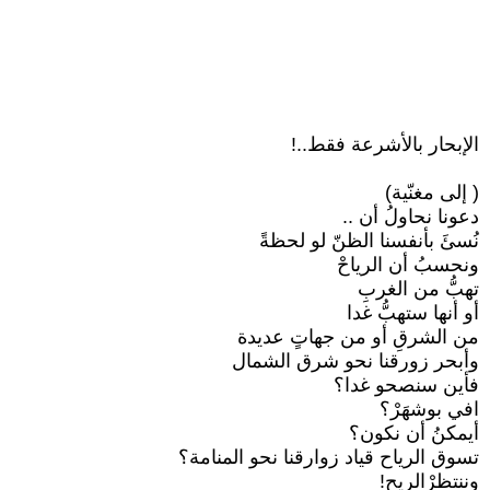
الإبحار بالأشرعة فقط..!
( إلى مغنّية)
دعونا نحاولُ أن ..
نُسئَ بأنفسنا الظنّ لو لحظةً
ونحسبُ أن الرياحْ
تهبُّ من الغربِ
أو أنها ستهبُّ غدا
من الشرقِ أو من جهاتٍ عديدة
وأبحر زورقنا نحو شرق الشمال
فأين سنصحو غدا؟
افي بوشهَرْ؟
أيمكنُ أن نكون؟
تسوق الرياح قياد زوارقنا نحو المنامة؟
وننتظرْالريح!