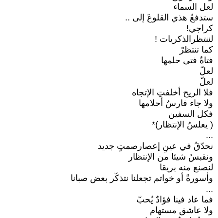
لعل السماء
ستدفعُ هذي القلوعَ إلى ..
كراجي!
لننتظرالذكريات !
كما تنتظرْ
فتاةٌ فتى حلمها
لعلّ
لعلّ
فلا الريح أخلفتِ الإتجاه
ولا جاء فارسُ أحلامها
فكل السفين
( يعلسُ الإنتظار)*
...
نحدّقُ في عينِ إعصارصمتٍ جديد
ونقبسُ شيئا من الإنتظار
لنصنع منه بريقا
وأسورةً أو خواتم تجعلنا نتذكّر بعض صبانا
...
فما عاد فينا فؤادٌ يُحبّ
ولا عاشق مستهام