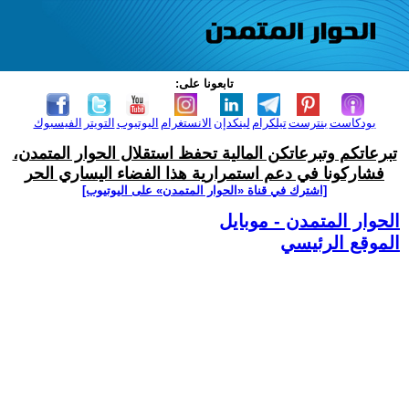
تابعونا على:
بودكاست
بنترست
تيلكرام
لينكدإن
الانستغرام
اليوتيوب
التويتر
الفيسبوك
تبرعاتكم وتبرعاتكن المالية تحفظ استقلال الحوار المتمدن،
فشاركونا في دعم استمرارية هذا الفضاء اليساري الحر
[اشترك في قناة ‫«الحوار المتمدن» على اليوتيوب]
الحوار المتمدن - موبايل
الموقع الرئيسي