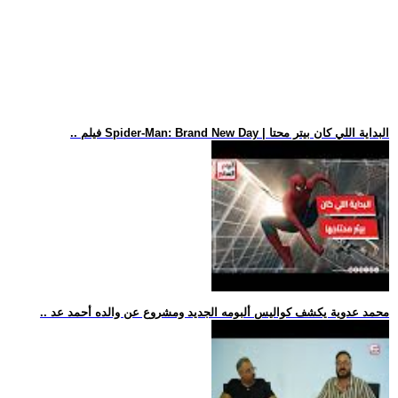
.. فيلم Spider-Man: Brand New Day | البداية اللي كان بيتر محتا
.. محمد عدوية يكشف كواليس ألبومه الجديد ومشروع عن والده أحمد عد