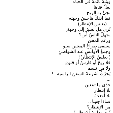
وبثنةُ نائمةٌ في الخباء
لعلّ فتاها
تجئُ به الريح
فما انفكّ هاجسُ وجهته
.. (يعلس الإنتظار)
تُرى هل نسيرُ إلى وجهة ٍ
يجهلّ الناسُ أين؟
ورغم المحن
سيبقى صراخُ المغنين يعلو
وجمعُ الأوانسِ عند الشواطئِ
( يعلسُ الإنتظار)!
فلا ريحُ أو فارسٌ أو قلوع
ولا من نسيم
يُحرّكُ أشرعةَ السفنِ الراسية ..!
...
خذي ما تبتغين
بلا إنتظار
بلا أجنحهْ
فماذا جنينا ..
من الإنتظار؟
تُرى نعلسُ الإنتظار؟