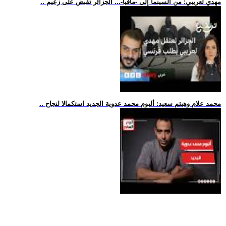
.. مهدي لعريبي: من السينما إلى -مافيا-... الجزائر تقبض على زعيم
.. محمد علام وهيثم سعيد: ألبوم محمد عدوية الجديد استكمالا لنجاح