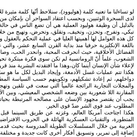
لو تساءلنا ما تعنيه كلمة (هوليوود)، سنلاحظ أنّها كلمة مثيرة 
لدى السحرة الوثنيين، وبحسب اعتقاد السواحر أن بإمكان من
بالدليل أن وظيفة هوليود العملية هي أن تضع الناس في حالة غي
تبكي، وتفرح، وتحزن، وتخيف، وتقلق، وتحرض، وتهيج من خلال
كل هذه العوامل لها أهميتها العليا في عملية التحكم بالعقول و
باللغة الإنكليزية حرفيا منذ بداية القرن السابع عشر، وال
الفضائل الأخلاقية، حيث انحرفت المحبة، وانحدر الحب، وصار
الشعوب، علماً أنّ الرومانسية لم تكن سوى فكرة مبتكرة تحول
لإعلاء شأن الإنسان أينما كان،وهذا ما افتقدته البشرية منذ قر
هكذا تتم عمليات غسل الأدمغة، وإيجاد البديل لكل ما هو س
دواخلهم، ثم إعادة تشكيلهم، وتكوينهم حسب السياسة المطلوب
والمجلات التجارية الرائجة عالمياً التي سعت في تلقين وتهج
المقارنة اللا شعورية بين وضعه الشخصي المعيشي، وبين الآخر
يجب أن يقتصر مجهود الإنسان على مصالحه المرتبطة بحياته
المطلوب عند قوى الشر ضدّ قوى الخير.
هكذا اجتاحت أمريكا العالم، وغزته عن طريق السينما قب
المتطورة، والتقنيات العسكرية الهائلة في الحروب الافتراضي
العربية من خلال المسلسلات الطويلة المدروسة بحيث قدمت م
إضافة إلى تمرير، وتسويق أفكار أخرى كانت جديدة و مختلفة