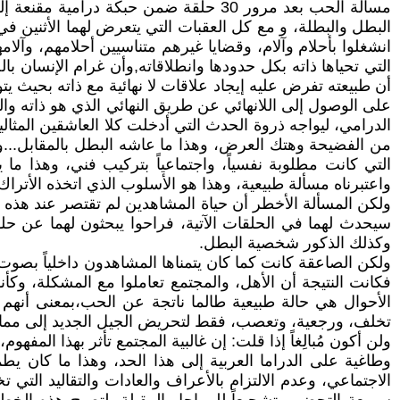
مسألة الحب بعد مرور 30 حلقة ضمن حبك
البطل والبطلة، و مع كل العقبات التي يتعرض لهما الأثنين ف
انشغلوا بأحلام وآلام، وقضايا غيرهم متناسيين أحلامهم، وآلا
التي تحياها ذاته بكل حدودها وانطلاقاته,وأن غرام الإنسان 
أن طبيعته تفرض عليه إيجاد علاقات لا نهائية مع ذاته بحيث يت
على الوصول إلى اللانهائي عن طريق النهائي الذي هو ذاته وا
الدرامي، ليواجه ذروة الحدث التي أدخلت كلا العاشقين المثال
من الفضيحة وهتك العرض، وهذا ما عاشه البطل بالمقابل...وبق
التي كانت مطلوبة نفسياً، واجتماعياً بتركيب فني، وهذا ما ي
واعتبرناه مسألة طبيعية، وهذا هو الأسلوب الذي اتخذه الأتراك
ولكن المسألة الأخطر أن حياة المشاهدين لم تقتصر عند هذه ال
سيحدث لهما في الحلقات الآتية، فراحوا يبحثون لهما عن حلو
وكذلك الذكور شخصية البطل.
ولكن الصاعقة كانت كما كان يتمناها المشاهدون داخلياً بصوت عا
فكانت النتيجة أن الأهل، والمجتمع تعاملوا مع المشكلة، وكأن
الأحوال هي حالة طبيعية طالما ناتجة عن الحب،بمعنى أنهم حو
تخلف، ورجعية، وتعصب، فقط لتحريض الجيل الجديد إلى ممارسة 
ولن أكون مُبالِغاً إذا قلت: إن غالبية المجتمع تأثر بهذا المفهو
وطاغية على الدراما العربية إلى هذا الحد، وهذا ما كان يط
الاجتماعي، وعدم الالتزام بالأعراف والعادات والتقاليد الت