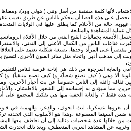
للاهتمام، لأنّها كلمة مشتقة من أصل وثني ( هولي وود)، ومعناها 
 يحصل على هذه العصا أن يتحكم بالناس عن طريق تغييب عقوله
بوبة, حالة من الأحلام كما يطلق عليها في الولايات المتحدة ال
 عملية المشاهدة والمتابعة.
غسل الأدمغة بجماليات القبح الفني من خلال الأفلام الرومانسية
تي غيرت قناعات الناس من الكمال الأعلى إلى التدني، والاست
 مقتصراً على المرأة وحدها، بصيغة شكلية تعتمد على العلاقا
ت إلى مذهب أدبي واتجاه مثل سائر الفنون الأخرى، لتصبح بدي
ون.
امي والغاية المرجوة من ذلك هي إتاحة فرصة للناس للتنفيس
ة ألا وهي ( كيف تصنع شعباً)، و( كيف تصنع متلقياً)، و( ك
ين ثقافة زائفة إلى الناس خصوصاً عن بث أخبار الآخرين، ومأس
ين، مما سيؤدي به إحساسه إلى الشعور بالاطمئنان، والأمان، و
 هذه فقط "، والغاية الخفية منها هي تفكيك المجتمع على 
ل أن تغزوها عسكريا، لبث الخوف، والذعر، والهيمنة في ق
ة ضمن السينما المصنوعة ،وهذا هو الأسلوب الذي اتخذته تركيا
ن خلالها عدة شخصيات مثالية إلى أن تعاطف معها المشاهدون
 وغريبة عن المشاهد العربي المتعطش، وبعد ذلك انحدرت الشخ