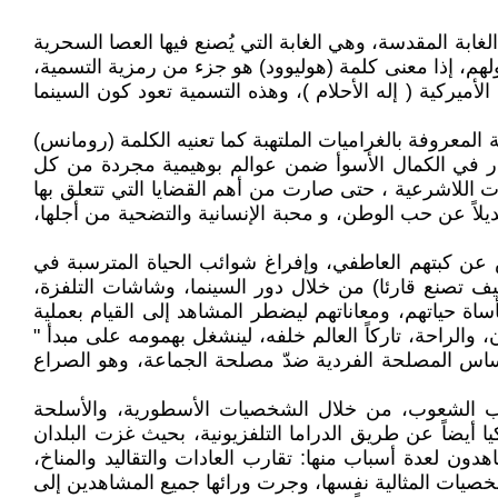
الغابة المقدسة، وهي الغابة التي يُصنع فيها العصا السحرية
م، إذا معنى كلمة (هوليوود) هو جزء من رمزية التسمية،
أميركية ( إله الأحلام )، وهذه التسمية تعود كون السينما
 المعروفة بالغراميات الملتهبة كما تعنيه الكلمة (رومانس)
قرار في الكمال الأسوأ ضمن عوالم بوهيمية مجردة من كل
ت اللاشرعية ، حتى صارت من أهم القضايا التي تتعلق بها
لاً عن حب الوطن، و محبة الإنسانية والتضحية من أجلها،
 عن كبتهم العاطفي، وإفراغ شوائب الحياة المترسبة في
يف تصنع قارئا) من خلال دور السينما، وشاشات التلفزة،
اة حياتهم، ومعاناتهم ليضطر المشاهد إلى القيام بعملية
الراحة، تاركاً العالم خلفه، لينشغل بهمومه على مبدأ "
أساس المصلحة الفردية ضدّ مصلحة الجماعة، وهو الصراع
لوب الشعوب، من خلال الشخصيات الأسطورية، والأسلحة
 أيضاً عن طريق الدراما التلفزيونية، بحيث غزت البلدان
 لعدة أسباب منها: تقارب العادات والتقاليد والمناخ،
صيات المثالية نفسها، وجرت ورائها جميع المشاهدين إلى