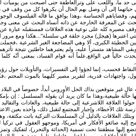
ة درامية مقنعة إلى حد ما، واللعب على وترالعاطفة حتى أصبحت من ي
ي حياتهما إلى أن وصل بهم الحال أن يكرهوا كل من وقف في طري
مهم، وقضاياهم الحساسة ،وهذا يوافق ما قاله الفيلسوف الوجود
بالحث عن المعرفة الخارجة عن ذاته أنساه البحث عن معنى وجو
وقف مصيره كله على نوعية هذه العلاقات فمستقبله عبارة عن الن
لتي اعتبرها (هيجل) مجرد حلقة في سلسلة"...هكذا ومع مرور ال
يين الخطيئة الكبرى، ألا وهي المضاجعة الغير الشرعية ،فحملت 
ي المشاهد متستراً عليه، ولم يعتبرهما خاطئين نتيجة تأثرهما
حدث حالياً في الواقع,علماً أنه قوام الفساد، بمعنى أنّه كل
.
نقاط فحسب، إنما لجؤوا إلى التفسيرات، والتأويلات حول رؤية 
ل، واجتهادات قدرية، لتقرير مصير كليهما بالموت المحتم ،فك
لٍ غير متوقعين بذاك الحل الأوروبي أبداً، خصوصاً في البلاد ال
ها حالة طبيعية،وهذا ما كان يريد أن يقوله المسلسل : إن بإم
لوا العلاقة اللاشرعية إلى حالة طبيعية، والعادات والتقاليد
تلك الأخطاء، وإجبار المجتمع لتقبل ذلك، وأخذه بعين الاعتبا
م، وبتلك العلاقات بالدليل أن المسلسلات التركية باتت مكثفة، وهائل
مح إليه صائغو الأفكار في أمريكا، وموجهو العقول في تركيا
ي تخضع إليها منطقتنا تحت تسمية (الحداثة والتحرر)، لتفكيك 