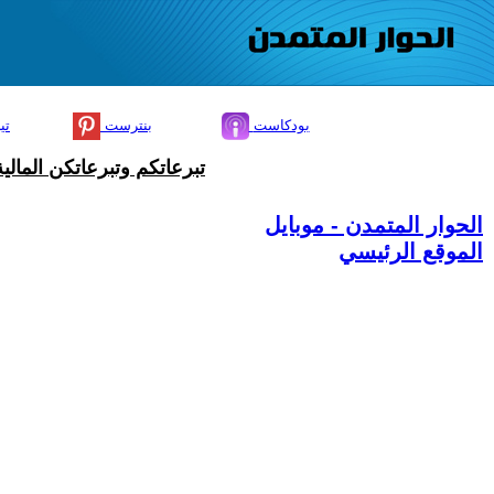
بودكاست
بنترست
تي
تبرعاتكم وتبرعاتكن المال
الحوار المتمدن - موبايل
الموقع الرئيسي