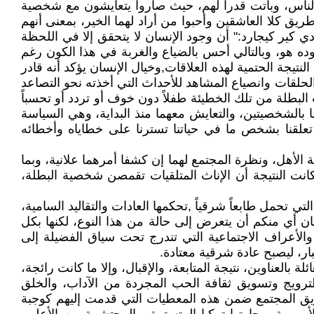
وميات الناس، وباتت قدراً لهم، حيث صاروا يتعايشون مع شخصية
ق كلا العاشقين وأحبوا من أراد لهما الخير، بمعنى أنهم
ي كير كيجارد:" أن وجود الإنسان لا يتحقق إلا في اللحظة
ده هو، وبالتالي أحس بالضياع والغربة في هذا الكون رغم
تيجة الحتمية لهذه العلاقات,وخيال الإنسان يؤكد أنه قادر
حلقات وانصياع المشاهد للأحداث التي أخذته نحو التصاعد
البطلة من تلك الخطيئة طفلاً دون خوف أو تردد أو تحسباً
 بالشخصيتين، والتعايش معهما منذ البداية، وهي السياسة
ما تعلقنا بشخص ما في حياتنا تسترنا على خطاياه وأخطائه
الأهل، ونظرة المجتمع لهما إن كشفا أمرهما علانية، وبما
انت النتيجة أن الإناث المتلقيات تقمصن شخصية البطلة،
تي تحمل طابعاً شرقياً ,تحكمها العادات والتقاليد السامية،
كان أي منكم أن يتعرض إلى حالة من هذا النوع، لكنها بكل
 والأعراف الاجتماعية التي تندرج تحت سياق الفضيلة إلى
ر، ليصبح عادة شرقية معتادة.
ة بالعناوين، نتيجة المتابعة، والإقبال، وإلا ما كانت رائجة،
 لترويج وتسويق ثقافة الحب المجردة من الآداب، والخلق
وتمزيق المجتمع ضمن هذه المعطيات التي قدمت إليهم كوجبة