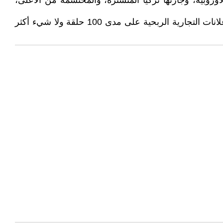
لأوروبية، وجارتها تركيا المتسترة، والمحتشمة من الأعلى،
كل هذه الأمور حدثت وستحدث فقط لأنا أحببنا شخصيتين في مسلسل درامي تراوحت مدته ساعة زمنية، تخللته بعض الإعلانات التجارية الربحية على مدى 100 حلقة ولا شيء أكثر