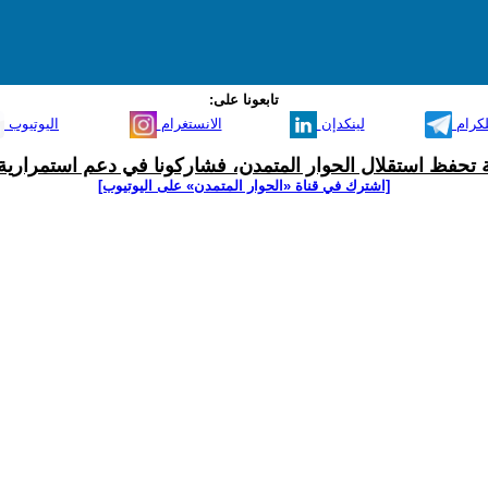
تابعونا على:
لكرام
لينكدإن
الانستغرام
اليوتيوب
ية تحفظ استقلال الحوار المتمدن، فشاركونا في دعم استمرارية 
[اشترك في قناة ‫«الحوار المتمدن» على اليوتيوب]