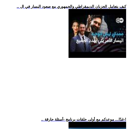
.. كيف يتعامل الحزبان الديمقراطي والجمهوري مع صعود اليسار في ال
.. غدًا... موعدكم مع أولى حلقات برنامج -أسئلة حارقة-!