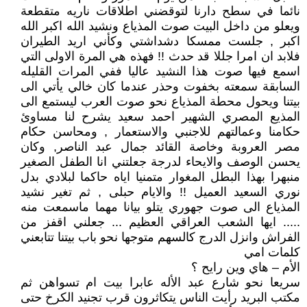
نائما في سطح دارنا لتوقضني اطلاقات ناريه متقطعة
ويعلو من داخل البيت صوت المذياع ونشيد الله اكبر الله
اكبر , جلست ممسكا دشداشتي وكأني اريد الطيران
فلابد ان امرا جللا قد حدث !! فهذه هي المرة الاولى التي
اسمع فيها صوت هذا النشيد عاليا ففي المرات القليله
السابقة سمعته بخفوت وحذر عندما كان خالي يأتي الى
بيتنا ويحول محطة المذياع نحو صوت العرب ليستمع الى
المذيع المصري الشهير احمد سعيد يشرح لنا مساوئ
حكامنا وعمالتهم للاجنبي والاستعمار , ومحاسن حكام
مصر العروبة وخاصة القائد جمال عبد الناصر, وكان
يحسن الوصف والايحاء لدرجة جعلتني انا الطفل الصغير
منبهرا بهذا البطل المغوار متمنيا اياه حاكما لبلادي بدل
نوري السعيد العميل !! والايام حبلى , ثم تغير نشيد
المذياع الى صوت جهوري يتلو بيانا مهما ماسمعت منه
..... ايها الشعب العراقي العظيم ... جعلني اقفز من
الفراش وانزل الدرج كالسهم متوجها نحو باب بيتنا تتابعني
كلمات امي
الأم – هاي وين رايح ؟
سريعا نحو شارع عبد الأله عابرا بيت ام تسواهن ثم
مكتب البريد رأيت الناس يتكاثرون قرب تجنيد الكرخ حتى