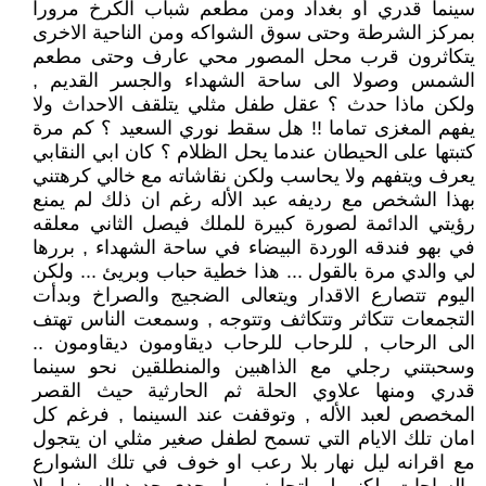
سينما قدري أو بغداد ومن مطعم شباب الكرخ مرورا
بمركز الشرطة وحتى سوق الشواكه ومن الناحية الاخرى
يتكاثرون قرب محل المصور محي عارف وحتى مطعم
الشمس وصولا الى ساحة الشهداء والجسر القديم ,
ولكن ماذا حدث ؟ عقل طفل مثلي يتلقف الاحداث ولا
يفهم المغزى تماما !! هل سقط نوري السعيد ؟ كم مرة
كتبتها على الحيطان عندما يحل الظلام ؟ كان ابي النقابي
يعرف ويتفهم ولا يحاسب ولكن نقاشاته مع خالي كرهتني
بهذا الشخص مع رديفه عبد الأله رغم ان ذلك لم يمنع
رؤيتي الدائمة لصورة كبيرة للملك فيصل الثاني معلقه
في بهو فندقه الوردة البيضاء في ساحة الشهداء , بررها
لي والدي مرة بالقول ... هذا خطية حباب وبريئ ... ولكن
اليوم تتصارع الاقدار ويتعالى الضجيج والصراخ وبدأت
التجمعات تتكاثر وتتكاثف وتتوجه , وسمعت الناس تهتف
الى الرحاب , للرحاب للرحاب ديقاومون ديقاومون ..
وسحبتني رجلي مع الذاهبين والمنطلقين نحو سينما
قدري ومنها علاوي الحلة ثم الحارثية حيث القصر
المخصص لعبد الأله , وتوقفت عند السينما , فرغم كل
امان تلك الايام التي تسمح لطفل صغير مثلي ان يتجول
مع اقرانه ليل نهار بلا رعب او خوف في تلك الشوارع