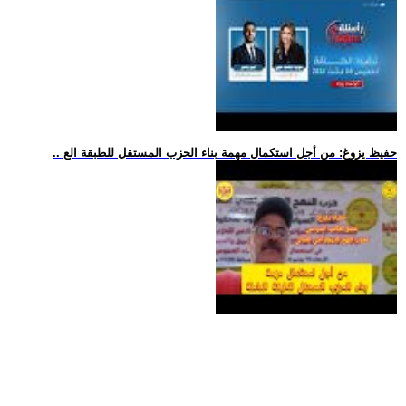
.. حفيظ يزوغ: من أجل استكمال مهمة بناء الحزب المستقل للطبقة الع