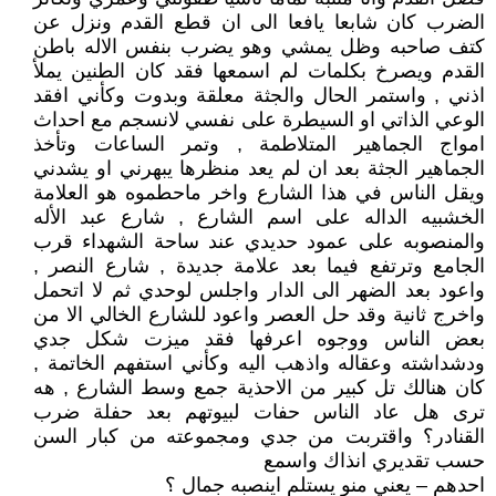
الضرب كان شابعا يافعا الى ان قطع القدم ونزل عن
كتف صاحبه وظل يمشي وهو يضرب بنفس الاله باطن
القدم ويصرخ بكلمات لم اسمعها فقد كان الطنين يملأ
اذني , واستمر الحال والجثة معلقة وبدوت وكأني افقد
الوعي الذاتي او السيطرة على نفسي لانسجم مع احداث
امواج الجماهير المتلاطمة , وتمر الساعات وتأخذ
الجماهير الجثة بعد ان لم يعد منظرها يبهرني او يشدني
ويقل الناس في هذا الشارع واخر ماحطموه هو العلامة
الخشبيه الداله على اسم الشارع , شارع عبد الأله
والمنصوبه على عمود حديدي عند ساحة الشهداء قرب
الجامع وترتفع فيما بعد علامة جديدة , شارع النصر ,
واعود بعد الضهر الى الدار واجلس لوحدي ثم لا اتحمل
واخرج ثانية وقد حل العصر واعود للشارع الخالي الا من
بعض الناس ووجوه اعرفها فقد ميزت شكل جدي
ودشداشته وعقاله واذهب اليه وكأني استفهم الخاتمة ,
كان هنالك تل كبير من الاحذية جمع وسط الشارع , هه
ترى هل عاد الناس حفات لبيوتهم بعد حفلة ضرب
القنادر؟ واقتربت من جدي ومجموعته من كبار السن
حسب تقديري انذاك واسمع
احدهم – يعني منو يستلم اينصبه جمال ؟