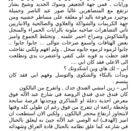
ورايات , فمن جهة الجعيفر وسوك الجديد وشيخ بشار
ترتفع مع المتضاهرين غالبا صور عبد الناصر وجميلة
بوحيرد مرفوعة باليد او معلقة على مساطر خشبيه ومن
جهة الكريمات والشواكة والعلاوي والصالحية والانباريين
تأتي التضاهرات صاخبه ملونة بالرايات الحمراء والمنجل
والشاكوش وصراخ احمر علمنه , وتختلط الجموع واميز
بعض الهتافات واسمع صرخات تتوالى ... جابوا جابوا ..
جابوا لزموه لزموه جابوه سحل , ولم افهم ولكني تفاجئت
فقد حطت يد قويه على كتفي واعتصرت يدي وتطلعت
الى الاعلى فقد كان ابي ....
أبي – لك هاي وين اشكدوتك ؟
وبدأت بالبكاء والشكوى والتوسل وفهم ابي فقد كان
يبتسم .
أبي – زين امشي الفندق جدك , واتفرج من البالكون
كان فندق جدي فندق الروضة في شارع عبد الأله فوق
معرض احذية دجلة او الشاكري ووجدتها فرصة سانحة
ولحظة رائعة ان تتفرج من فوق رغم ان طولي كله وقتها
لايتجاوز ارتفاع محجر البالكون , ولكني الان استطعت ان
اميز (الهدف) انه الوصي عبد الأله جيئ به ليعلق بالحبال
في شارعه كما علق نظامه بالحبال قادة العراق وشهدائه