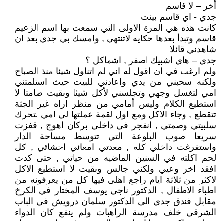
أخر – لا قاسم
جدي - اي قاسم بينت
كانت هذه هي المرة الاولى التي سمعت بها اسم الزعيم
قاسم وتبدأ بعدها حكاية لاتنتهي , وامسك بي جدي بعد ان
شاهدني قائلا
جدي – هاي اشبيك اصفر , اشماكل ؟
ولم ارغب في ان اقول له اني لم اتناول شيئا منذ الصباح
ولكنه سحبني من يدي واعادني للبيت حيث استلمتني
امي لتغسل وجهي وتجلسني لأكل شيئا وبقيت صامتا لا
استطيع الكلام وليس أمامي من منظر اراه غير الجثة
تتقطع , وجاء الاكل ومع اول لقمة عملتها لي امي لتحرك
سلبيتي وصمتي , انفجر في داخلي بركان اهوج , قفزت
سريعا صوب البلوعة التي تتوسط مساحة الدار
واستفرغت داخلي كله , معدتي امعائي احشائي , كل
لحم اكلته في السنين الماضيه من حياتي , حتى كدت
افقد اخر وعيي ولكني جالس وبقيت لا استطيع الاكل
لاكثر من ثلاثة ايام راجع اهلي فيها كل من يعرفونه من
اطباء الاطفال , الدكتور ناجي يوسف المختار في الكرخ
مقابل فندق جدي الى الدكتور سلمان درويش في الباب
الشرقي خلف مدرسة الراهبات ولم ينفع كان الدواء