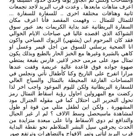
والساحات ولكني لم اتجاوز يوما وحدي حدود السينما ولا
اعرف متاهات مابعدها , وعدت قرب البريد لاجد تجمعات
ثانية وهتافات مختلفة اخرى .. للسفارة للسفارة ...
للتمثال للتمثال .. وفهمت المقصد فأنا اعرف مكان
السفارة البريطانية عند بداية الكريمات بعد عبور سوق
الشواكة الذي اقصده غالبا في صباحات الايام الخوالي
فقد كان المرحوم ابي (يشتهي) الريوك الصباحي واكون
انا الضحية يرسلني للسوق من اجل قيمر وعسل او
كاهي بالشيرة وغيرها مع الخبز الحار بالطبع وبذلك يكون
تمثال مود على مرمى حجر لاغير, فارس بقبعة يمتطي
صهوة جواده فوق قاعدة عالية عريضة وقفت عندها
مرارا اتفرج على التاريخ وكنا كأطفال نأتي ونجلس في
المساحات الفارغة المحيطة بالتمثال والسياج العالي
للسفارة البريطانية ولكن لليوم الموعود واجب اخر لذا
ركضت مع المهرولين احاول رؤية اسقاط التمثال رمز
تحول التحرير الى احتلال كما في مقوله الجنرال مود
المشهورة , ولكن اين لطفل مثلي من قوة او طول
لمشاهدة ماسيحصل وسط الالاف ؟ لم ار غير الحبال
والتدافع ثم دوي الاسقاط وانا على مبعدة متزايدة من
الحدث يجرفني سيل البشر المتلاطم نحو نقطة البداية
قرب البريد لتأتي وتمر الافواج والتضاهرات وترتفع صور