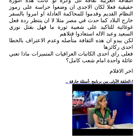
الثقافة العربية ثقافة غل وكره لو كانت هذه الثورة
حقيقية فعلا لكان الاجدى ان وضعوا حراسة على رموز
النظام القديم وقدموا للمحاكمة العادلة او امروا بالسفر
خارج البلاد كما حدث في مصر مثلا لا ان ينتظر ردة فعل
غوغائية للتاكيد على شعبية ثورة ما فهل بقتل نوري
السعيد وعبد الاله استعادوا قتلاهم
لكن يبدو ان هذه الثقافة متأصله وعدم الاعتراف بالخطا
احدى ركائزها
فعلى راي احدى الكاتبات العراقيات المتميزات ماذا تعني
عائلة واحدة امام شعب كامل؟
اخر الافلام
.. الحلقة الأولى من برنامج -أسئلة حارقة-!