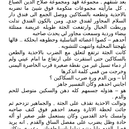
بعد شنقهم , مجموعة فهد ومجموعة صلاح الدين الصباغ
, كل مارأيته مجموعات متكومة فوق شيئ ما تضربه
بالاحذية وتطعنه بالسكاكين ووصل الجمع الى فندق دار
السلام المجاور لفندق جدي, ومن بالكون الفندق تدلت
وربطت الحبال وارتفعت الجثة طويله عريضة ممتلئة
بيضاء وردية وسمعت مجاور لي يحدث صاحبه
أحدهم – كصوا اعضائه التناسلية وحطوهه ابحلكة .. قالها
بلهجتنا المحلية وانتبهت للتشويه .
كانت الجثة ترتفع لتعلق مع الضرب بالاحذية والطعن
بالسكاكين حتى استقرت على ارتفاع ما امام عيني ولم
ار دماء تسيل غير من نقطة صغيرة قرب الخاصرة اليمنى
وخرجت من فمي كلمة اتذكرها
أنا – وين الدم ورة ضرب السكاكين ؟
اجابني احدهم وكأن التفسير جاهز
هو – هذوله جسمهم كله دهن والسكين متوصل للحم
والدم .
وتوالت الاحذية تقذف على الجثة , والجماهير تزدحم ثم
جائت لحظة الاثارة وصعد احدهم فوق كتف صاحبه
وامسك باحد القدمين وكان يستعمل طبر صغير او أله
حادة وظل يضرب على مفصل الساق والقدم , انه يريد
فصل القدم وانا منتبه تماما ناسيا طفولتي وعمري وتكاثر