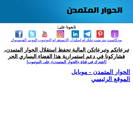
تابعونا على:
بودكاست
بنترست
تيلكرام
لينكدإن
الانستغرام
اليوتيوب
التويتر
الفيسبوك
تبرعاتكم وتبرعاتكن المالية تحفظ استقلال الحوار المتمدن،
فشاركونا في دعم استمرارية هذا الفضاء اليساري الحر
[اشترك في قناة ‫«الحوار المتمدن» على اليوتيوب]
الحوار المتمدن - موبايل
الموقع الرئيسي