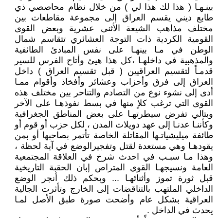
بينـهـا ( هذا لك هذا لي ) من خلال نظام محاصصي ذي
طابع ديني يقسم العراق إلى مجموعة مقاطعات بين
مختلف مذاهب الشيعة الأثنى عشرية وبعض القوى
القومية الكردية ذات التوجة العشائري تتقاسم شمال
الوطن في مـا بينهـا على نفس المبادئ الطائفية
والمذهبية في داخلهـا ،كل هذا هيئ وأتاح الفرس للسير
قدمـاً لتقسيم العراقيين ( قبل تقسيم العراق ) داخل
العراق إلى فرق وأحزاب وعشائر وأفخاذ وأقوام ممـا
أدى إلى نشوء نوع من التصادم والتناحر بين مختلف هذه
القوى التي ترغب كلاٍ منها في بسط نفوذهـا على الآخر
وبتالي تفرض سيطرتهـا على بعض المناطق الجغرافية
وكأننـا عدنـا إلى عهد دويلات المدن ، لكل حزب أو قوم أو
طائفة ميليشياتـها المقاتلة الخاصة تأتمر بصاحبها أو بمن
يقودهـا وهي مستعدة لقتل وتفجيرالوضع في آية لحظة ،
وهذا مـا سبـب في احدث شرخ في العلاقة المجتمعية
العامة ونسيجهـا القوي المتراص إبان الحقبة التاريخية
قبل ثورة تموز وأثنائهـا ... وبحكم ذلك أنجر الوضع
الداخلي الملتهب بالتناقضات إلى الخارج وتأثرت الجالية
العراقية بشكل عام وأضحت صورة طبق الأصل لمـا
يحدث في الداخل .