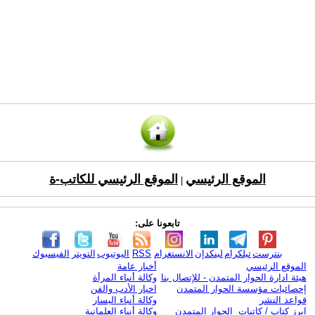
الموقع الرئيسي
الموقع الرئيسي للكاتب-ة
|
تابعونا على:
بنترست
تيلكرام
لينكدإن
الانستغرام
RSS
اليوتيوب
التويتر
الفيسبوك
الموقع الرئيسي
أخبار عامة
هيئة ادارة الحوار المتمدن - للإتصال بنا
وكالة أنباء المرأة
إحصائيات مؤسسة الحوار المتمدن
اخبار الأدب والفن
قواعد النشر
وكالة أنباء اليسار
ابرز كتاب / كاتبات الحوار المتمدن
وكالة أنباء العلمانية