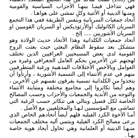
فهي تتداخل فيمـا بينهـا الأحزاب السياسية والقومية
ومنـها الدينية أو الأثنية وكلٍ تمشي على هواهـا .
أتحاد جمعيات السريانية وبنفس الطريقة ففي هذا التجمع
السريان الكاثوليك أوالأرثوذيكس أو السريان القوميين او
السريان الأشوريين ..... إلخ .
أتحاد جمعيات الكلدانية وهذا الأتحاد حديث الولادة وهو
متشكل بعد سقوط النظام البعثي حيث بعثت الروح
القومية لدى بعض المسيحيين العراقيين الذين تختلف
لهجتهم عن الأخريين بحكم العامل الجغرافي وغيرة من
العوامل وبالأخص الأختلافات المذهبية ورغبة المتطرفيين
منهم في عدم الأنتماء إلى التسمية الأشورية ، وأرتأوا أن
يتخذوا من الكلدانية تسمية يفرقون نفسهم عن الأخرين ،
وهم أيضاً تكاثروا إلى مجاميع مختلفة ومتباينة الأنتماء
والتوجه من الأندية والجمعيات والأحزاب وحسب المصالح
الخاصة لكل فصيل وبتالي هي تتكاثر حسب الرغبة التي
تتماشى مع المؤسسين لـهـا والمختلفيين مع الأصل .
أمـا الأخوة الكرد الفيليه فلهم أيضاً أتحادهم الخاص الذي
يرعى مصالح الكرد الفيلية وينتمي أليه مختلف الجمعيات
منـهـا الدينية أو العلمانية وهي تحاول أيجاد هوية خاصة
بهـا .