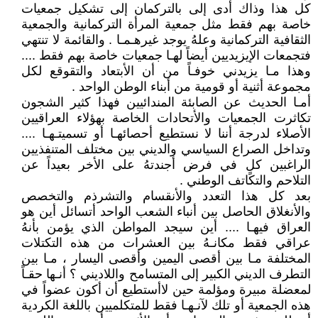
كل هذا وذاك أدى إلى بالتركمان إلى تشكيل جمعيات
خاصة بهم فقط مثل جمعية المرأة التركمانية والجمعية
الثقافية التركمانية وعلهُ يوجد غيرهـمـا . والقائمة لا تنتهي
فتجمعات الإيزيديين أيضاً لهـا جمعيات خاصة بهم فقط ....
وهذا مـا يزيدني خوفـاً من أن الأبتعاد والتقوقع لكل
مجموعة أثنية أو قومية من أبناء الوطن الواحد .
أمـا الحديث عن الصابئة المندائيين فهذا كثير الشجون
تكاثرت الجمعيات والأتحادات الخاصة بهؤلاء العراقيين
الأصلاء لدرجة أننا لا نستطيع أحصائهـا أو تسميتـهـا ....
وتداخل الصراع السياسي والديني بين مختلف المتنفذيين
الراغبين كلٍ في فرض أجندتهُ على الأخر بعيداً عن
التلاحم والتكاتف الوطني .
بعد كل هذا التعدد والأنقسام والتشرذم والتخصص
والأنغلاق الحاصل بين أنباء الشعب الواحد أتسائل أين هو
العراق فيهـا .... أين سيجد المواطن الذي يؤمن بأنهُ
عراقي فقط مكانـهُ بين العشرات من هذه التكتلات
المختلفة مـا بين أقصى اليمين وأقصى اليسار ، مـا بين
التطرف الديني الكبير إلى المتسامح واللاديني ؟ أنـها حقـاً
لمعضلة مبيرة ومؤلمة حين لاأستطيع أن أكون عضواً في
هذه الجمعية أو تلك لآنـهـا فقط للمتكلميين باللغة الكردية