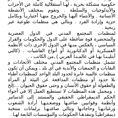
حكومية مشكلة بحرية ، لهـا أستقلالية كاملة عن الأحزاب
والأيدلوجيات والسلطة . وتقوم بمختلف الأنشطة
الأنسانية . والأنتماء أليهـا والخروج منهـا أختياريـاً وبكامل
حرية وإرادة الفرد . وبتالي هي منظمات طوعية غير
ربحية .
لمنظمات المجتمع المدني في الدول العصرية
والمتحضرة قوة ضاغطة على الدول والحكومات والقرار
السياسي ، بالعكس منـها في الدول الأخرى ذات الأنظمة
العسكرية أو الدكتاتورية أو أنواع الفاشيات . (كالتي
أبتليـنـا بهـا في عالمـنـا العربي ) ,من الكاتب ، .
تشمل منظمات المجتمع المدني مختلف الأتحادات و
النقابات و الجمعيات والأندية في آي بلد ، ويمكن أن تكون
منظمات عالمية عابرة لحدود البلد الواحد كمنظمات أطباء
بلا حدود أو منظمات المدافعة عن البيئة أو المرأة
والطفولة أو حقوق الأنسان و وحتى حقوق الحيوان ....إلخ
، ومجمل هذه المنظمات لا تستطيع العمل إلا في أجواء
الحكم الديمقراطي الحقيقي والمستند إلى الدساتير
وأنظمة وقوانيين صاغتـها ووضعـتـهـا أرادة الشعوب
ورغباتـهـا وحاجاتـها وبتالي صاغتـهـا برلمانات منتخبة
ديمقراطيـاً وتنفذهـا الحكومات والمؤسسات التابعة لهـا .