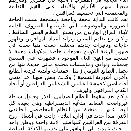
أبناء الجالية في المغترب ( أغلبه كان قسري) وتقاربهم
سعيـاً منهم الألتزام والأبقاء على القيم الثقافية
والمجتمعية التي تجمعهم كعراقيين .
نعم كانت البداية محقة وناجحة ومشجعة بسبب الحاجة
الضرورة والموضوعية التي فرضتـهـا الظروف الذاتية
لأبناء العراق الهاربون من بطش النظام البعثي الساقط .
ولكـن مع تقادم السنين وتزايد أعداد المهاجرين وظهور
حاجات وتأثيرات جديدة مختلفة جعلت منها سبب في
ظهور الرغبة لتكوين تجمعات خاصة بمكونات معينة لا
تنسجم مع النهج العام الموجود ، فظهرت على السطح
جمعيات ونوادي ومؤسسات مجتمع مدني جديدة منها من
تحمل الطابع القومي ( مثل جمعيات وأندية كردية الطابع
وآخرى أشورية التسمية ) وكذلك بعض منهـا أخذ منحى
أختصاصي كجمعية الفنانيين التشكيليين العراقيين أو أتحاد
الكتاب العراقيين وغيرهـا .
ولكن بعد سقوط النظام الصدامي القذر وحلول سلطة
غيرواضحة المعالم مدعّية الديمقراطية وهي بعيدة كل
البعد عـنها ، متخذة من النظام المحاصصي الطائفي
الأثني مبدأ جديد في إدارة البلاد ، زادت في أشعال روح
التفرقة بين العراقيين كمواطنين لأمة واحدة ووطن واحد
... حيث عمدت إلى التوافق على تقسيم الكعكة العراقية