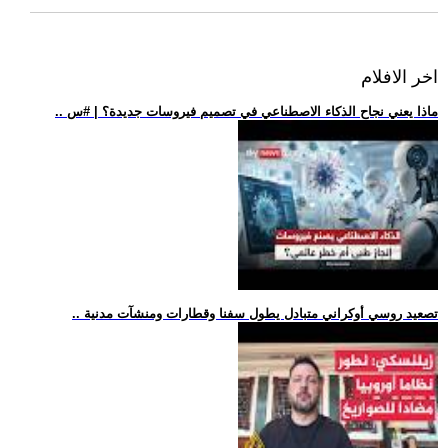
اخر الافلام
.. ماذا يعني نجاح الذكاء الاصطناعي في تصميم فيروسات جديدة؟ | #س
.. تصعيد روسي أوكراني متبادل يطول سفنا وقطارات ومنشآت مدنية