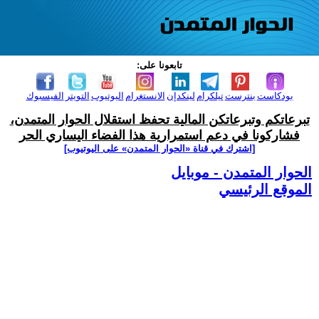
تابعونا على:
بودكاست
بنترست
تيلكرام
لينكدإن
الانستغرام
اليوتيوب
التويتر
الفيسبوك
تبرعاتكم وتبرعاتكن المالية تحفظ استقلال الحوار المتمدن،
فشاركونا في دعم استمرارية هذا الفضاء اليساري الحر
[اشترك في قناة ‫«الحوار المتمدن» على اليوتيوب]
الحوار المتمدن - موبايل
الموقع الرئيسي