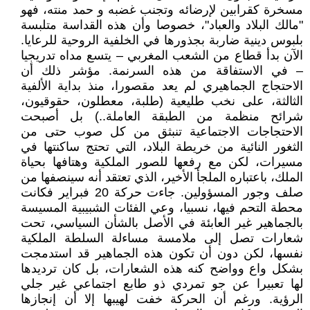
مسخرة كقرابين لإرضائه وتجنب غضبه و حمد منته، فهو
"مالك البلاد والعباد"، خصوصا وأن هذه القداسة متلبسة
بلبوس دينية ضاربة بجذورها في الخلفية الروحية للرعايا.
الآن بدأ قطاع من الشعب المغربي – يتسع مداه تدريجيا
– في الاستفاقة من هذه السرنمة. مؤشر ذلك أن
الاحتجاج الجماهيري لم يعد مقصورا، منذ بداية الألفية
الثالثة، على نخب طليعية (طلبة، معطلون، حقوقيون،
شرائح منظمة من الطبقة العاملة..) بل أصبحت
الاحتجاجات الاجتماعية تنبثق من كل صوب حتى من
الثغور النائية من خريطة البلاد، التي تحتج ساكنتها في
مسيرات، لكن مع رفعها للصور الملكية وهتافها بحياة
الملك، باعتباره الملجأ الأخير، الذي تعتقد أنه سينصفها من
صلف وجور المسؤولين. جاءت حركة 20 فبراير فكانت
محطة التحم فيها، نسبيا، وعي الفئات الشبيبية المسيسة
بالجماهير غير العابئة في الأصل بالشأن السياسي، تحت
شعارات تصل إلى ملامسة مساءلة السلطة الملكية
نفسها، لكن دون أن تكون هذه الجماهير قد استدمجت
بشكل واع وواضح كنه هذه الشعارات، بل كان ترديدها
لها تعبيرا عن جو تمردي ذو طابع اجتماعي غير جلي
الرؤية. ورغم أن الحركة خفت لهيبها إلا أن إنجازها