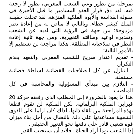
بمرحلة من تطور وعي الشعب المغربي، تطور لا رجعة
فيه. لقد دق قرار العفو المسامير ما قبل الأخيرة في
مقولة القداسة والأبوة الملكية المنزهة. لقد تجلت حقيقة
الملك كبشر خطاء. وبالتالي لا مناص له من إعادة نظر
مزدوجة: من جهة في الرؤية التي لديه عن الشعب
وتقديره لوعيه وطاقته التغييرية، ومن جهة ثانية إعادة
النظر في صلاحياته المطلقة. هكذا مراجعة لن تستقيم إلا
بالأمور التالية:
- تقديم اعتذار صريح للشعب المغربي والتعهد بعدم
التكرار.
- التنازل عن كل الصلاحيات القضائية لسلطة قضائية
مستقلة.
- التلازم بين مبدأي المسؤولية والمحاسبة في كل
المناصب.
هذا ما يقود بالضرورة إلى المطلب الذي رفعته حركة 20
فبراير: الملكية البرلمانية. لكن الملكية لن تقوم قطعا
بهذه المراجعة من تلقاء ذاتها، لذلك كان لزاما على القوى
الشعبية مساعدتها على ذلك بالنضال من أجل بناء ميزان
قوة شعبي قادر على دفعها نحو التغيير الحقيقي.
إذا الشعب يوما أراد الحياة.. فلابد أن يستجيب القدر