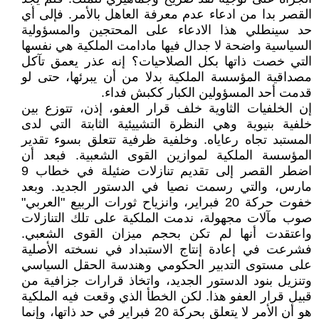
القصر بدا من ادعاء عدم معرفة العاهل بالأمر. فإلى أي
حد سينطلي هذا الادعاء على المحتجين والمسؤولية
السياسية واضحة لا جدال فيها مادامت الملكية هي نفسها
التي خصت ذاتها بكل الصلاحيات؟ إنه عذر يعمق تآكل
مصداقية المؤسسة الملكية بدلا من أن يبرئها، حتى لو
قدمت أحد المسؤولين الكبار ككبش فداء.
إن الخلفيات الثاوية خلف قرار العفو، إذن، تتوزع بين
خلفية بنيوية وهي النظرة التشييئية الثابتة التي لدى
المستبد تجاه رعاياه. وخلفية ظرفية تتعلق بسوء تقدير
المؤسسة الملكية لموازين القوى الشعبية. فبعد أن
اضطر القصر إلى تقديم تنازلات ضئيلة في خطاب 9
مارس، والتي رسمت نصيا في الدستور الجديد. وبعد
خفوت حركة 20 فبراير، وانزياح ثورات الربيع "العربي"
صوب مآلات مجهولة، ندمت الملكية على تلك التنازلات
واعتقدت أنها لم تكن بحجم ميزان القوى الشعبي.
فشرعت في إعادة إنتاج الاستبداد في نسخته الأصلية
على مستوى التدبير الحكومي وهندسة الحقل السياسي
وتنزيل بنود الدستور الجديد، واتخاذ قرارات جزافية من
قبيل قرار العفو هذا. لكن الخطأ الذي وقعت فيه الملكية
هو أن الأمر لا يتعلق بحركة 20 فبراير في حد ذاتها، وإنما