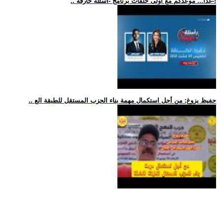
.. غدًا... موعدكم مع أولى حلقات برنامج -أسئلة حارقة-!
.. حفيظ يزوغ: من أجل استكمال مهمة بناء الحزب المستقل للطبقة الع