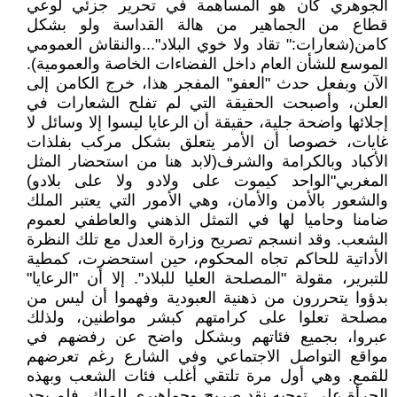
الجوهري كان هو المساهمة في تحرير جزئي لوعي
قطاع من الجماهير من هالة القداسة ولو بشكل
كامن(شعارات:" تقاد ولا خوي البلاد"...والنقاش العمومي
الموسع للشأن العام داخل الفضاءات الخاصة والعمومية).
الآن وبفعل حدث "العفو" المفجر هذا، خرج الكامن إلى
العلن، وأصبحت الحقيقة التي لم تفلح الشعارات في
إجلائها واضحة جلية، حقيقة أن الرعايا ليسوا إلا وسائل لا
غايات، خصوصا أن الأمر يتعلق بشكل مركب بفلذات
الأكباد وبالكرامة والشرف(لابد هنا من استحضار المثل
المغربي"الواحد كيموت على ولادو ولا على بلادو)
والشعور بالأمن والأمان، وهي الأمور التي يعتبر الملك
ضامنا وحاميا لها في التمثل الذهني والعاطفي لعموم
الشعب. وقد انسجم تصريح وزارة العدل مع تلك النظرة
الأداتية للحاكم تجاه المحكوم، حين استحضرت، كمطية
للتبرير، مقولة "المصلحة العليا للبلاد". إلا أن "الرعايا"
بدؤوا يتحررون من ذهنية العبودية وفهموا أن ليس من
مصلحة تعلوا على كرامتهم كبشر مواطنين، ولذلك
عبروا، بجميع فئاتهم وبشكل واضح عن رفضهم في
مواقع التواصل الاجتماعي وفي الشارع رغم تعرضهم
للقمع. وهي أول مرة تلتقي أغلب فئات الشعب وبهذه
الجرأة على توجيه نقد صريح وجماهيري للملك. فلم يجد