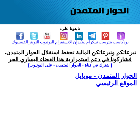
تابعونا على:
بودكاست
بنترست
تيلكرام
لينكدإن
الانستغرام
اليوتيوب
التويتر
الفيسبوك
تبرعاتكم وتبرعاتكن المالية تحفظ استقلال الحوار المتمدن،
فشاركونا في دعم استمرارية هذا الفضاء اليساري الحر
[اشترك في قناة ‫«الحوار المتمدن» على اليوتيوب]
الحوار المتمدن - موبايل
الموقع الرئيسي