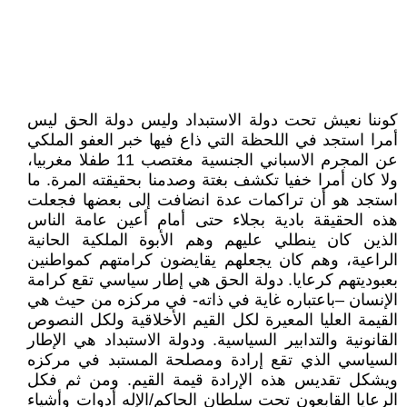
كوننا نعيش تحت دولة الاستبداد وليس دولة الحق ليس
أمرا استجد في اللحظة التي ذاع فيها خبر العفو الملكي
عن المجرم الاسباني الجنسية مغتصب 11 طفلا مغربيا،
ولا كان أمرا خفيا تكشف بغتة وصدمنا بحقيقته المرة. ما
استجد هو أن تراكمات عدة انضافت إلى بعضها فجعلت
هذه الحقيقة بادية بجلاء حتى أمام أعين عامة الناس
الذين كان ينطلي عليهم وهم الأبوة الملكية الحانية
الراعية، وهم كان يجعلهم يقايضون كرامتهم كمواطنين
بعبوديتهم كرعايا. دولة الحق هي إطار سياسي تقع كرامة
الإنسان –باعتباره غاية في ذاته- في مركزه من حيث هي
القيمة العليا المعيرة لكل القيم الأخلاقية ولكل النصوص
القانونية والتدابير السياسية. ودولة الاستبداد هي الإطار
السياسي الذي تقع إرادة ومصلحة المستبد في مركزه
ويشكل تقديس هذه الإرادة قيمة القيم. ومن ثم فكل
الرعايا القابعون تحت سلطان الحاكم/الإله أدوات وأشياء