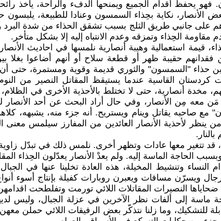
ون. فهو يحفظ أقدام الجميع ويمنحها الدفء والراحة، يأخذ رائ
بعض الأنصار، نكاية بحِذاء السمسون وعنادا للطبيعة، يلبسون
م على جانبي طريق الثلج بسبب تشقق الحذاء من شدة البرد و
مقاومة الحِذاء وتمزقه وعدم الانتباه إليه إلا بشكل متأخر.
ذاء، قيمة استعمالية وهيبة أنصارية نلمسها في احاديث الأنص
عن فقدانهم حقيبة ظهر أو قطعة سلاح أو أنهم أضاعوا بغلا 
 بين حذاء "السمسون" والثوري قديمة وقوية ومستمرة، حتى أن 
 كردستان القاسية عندما يستيقظ المقاتل النصير من النو
خدة أنصارية، حتى لا تختلط بالأحذية الأخرى في الظلام، و
َن معه مِن الأنصار، وفي حال أراد البحث عن أحد الأنصار 
 مع صاحبه يقاتل وينام ويستريح. أنه جزء منه، يشبهه، كلاه
من ينظر لأحذية الأنصار العائدين من المفارز سيلمس معنى 
النار.
ب، قد تتغير معها عادات وتظهر أخرى. نلمس ذلك في تبدّل زاوية 
سبب الحاجة الماسة إليه. ولم يعدْ الأنصار يعدّلون الحِذاء الم
ام النساء وتنشيط المخيلة، هذه العادة تخلينا عنها في الجب
ويسرّن مسافات ويعبرن روبارات كفيلة بإنتاج أسوء أنواع ال
ن ضحاياها النصيرات المقاتلات اللائي تورمت وتفلطحت اقدامه
 ماسة إلى ألفات نظر الآخرين في عزلة الجبال، وليس لديه
ابلة للتشكيك، وما زلنا نتذكّر بعض الرفيقات اللائي حملن مع