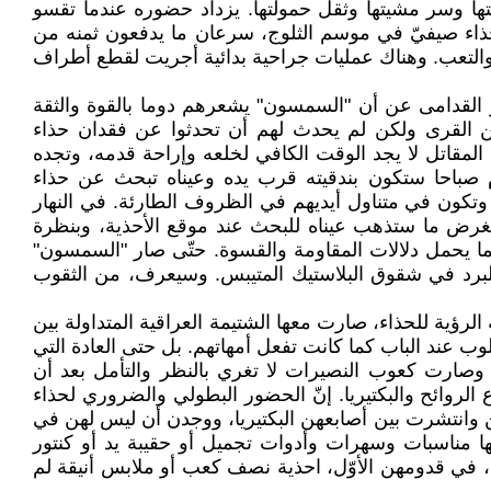
حتها وسر مشيتها وثقل حمولتها. يزداد حضوره عندما تقسو
 حذاء صيفيّ في موسم الثلوج، سرعان ما يدفعون ثمنه من
التعب. وهناك عمليات جراحية بدائية أجريت لقطع أطراف
ار القدامى عن أن "السمسون" يشعرهم دوما بالقوة والثقة
بين القرى ولكن لم يحدث لهم أن تحدثوا عن فقدان حذاء
المقاتل لا يجد الوقت الكافي لخلعه وإراحة قدمه، وتجده
م صباحا ستكون بندقيته قرب يده وعيناه تبحث عن حذاء
تكون في متناول أيديهم في الظروف الطارئة. في النهار
لغرض ما ستذهب عيناه للبحث عند موقع الأحذية، وبنظرة
ما يحمل دلالات المقاومة والقسوة. حتّى صار "السمسون"
البرد في شقوق البلاستيك المتيبس. وسيعرف، من الثقوب
الرؤية للحذاء، صارت معها الشتيمة العراقية المتداولة بين
قلوب عند الباب كما كانت تفعل أمهاتهم. بل حتى العادة التي
ال وصارت كعوب النصيرات لا تغري بالنظر والتأمل بعد أن
روائح والبكتيريا. إنّ الحضور البطولي والضروري لحذاء
ن وانتشرت بين أصابعهن البكتيريا، ووجدن أن ليس لهن في
ا مناسبات وسهرات وأدوات تجميل أو حقيبة يد أو كنتور
هن، في قدومهن الأوّل، احذية نصف كعب أو ملابس أنيقة لم