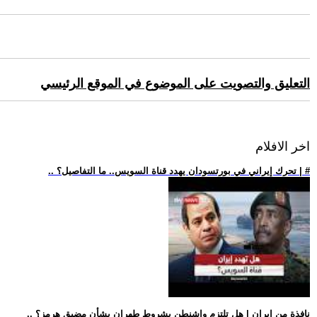
التعليق والتصويت على الموضوع في الموقع الرئيسي
اخر الافلام
.. تحرك إيراني في بورتسودان يهدد قناة السويس.. ما التفاصيل؟ | #
.. نافذة من إيران | هل تلتزم واشنطن بشروط طهران بشأن مضيق هرمز؟