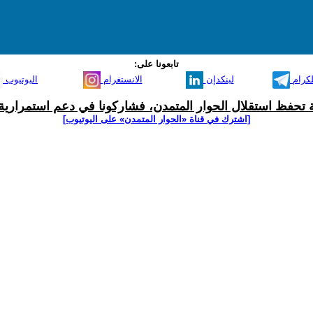
تابعونا على:
لكرام
لينكدإن
الانستغرام
اليوتيوب
ية تحفظ استقلال الحوار المتمدن، فشاركونا في دعم استمرارية 
[اشترك في قناة ‫«الحوار المتمدن» على اليوتيوب]