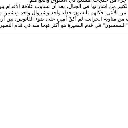
، جزء من حكايات التسكع في الأسواق والعواصم.
كثير من اشاراتها في الجبال، بعد أن تساوت علاقة الأقدام بنوع
ن الأنثى. فكلهم يلبسون حذاء واحد وشروال واحد وبشتين واحد
من مناوبة الحراسة لم أكنْ أميز، على ضوء الفانوس، بين أرجل
ء "السمسون" في قدم النصيرة هو أكثر قبحا منه في قدم النصير. 