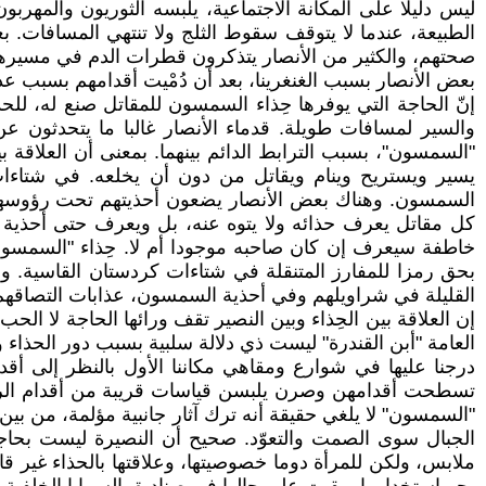
ليس دليلا على المكانة الاجتماعية، يلبسه الثوريون والمهرب
الطبيعة، عندما لا يتوقف سقوط الثلج ولا تنتهي المسافات. 
صحتهم، والكثير من الأنصار يتذكرون قطرات الدم في مسيره
بعض الأنصار بسبب الغنغرينا، بعد أن دُمْيت أقدامهم بسبب عدم 
إنّ الحاجة التي يوفرها حِذاء السمسون للمقاتل صنع له، للح
والسير لمسافات طويلة. قدماء الأنصار غالبا ما يتحدثون 
"السمسون"، بسبب الترابط الدائم بينهما. بمعنى أن العلاقة
يسير ويستريح وينام ويقاتل من دون أن يخلعه. في شتاءات
السمسون. وهناك بعض الأنصار يضعون أحذيتهم تحت رؤوسهم، م
كل مقاتل يعرف حذائه ولا يتوه عنه، بل ويعرف حتى أحذية م
خاطفة سيعرف إن كان صاحبه موجودا أم لا. حِذاء "السمسون"
بحق رمزا للمفارز المتنقلة في شتاءات كردستان القاسية. و
القليلة في شراويلهم وفي أحذية السمسون، عذابات التصاقهم ب
إن العلاقة بين الحِذاء وبين النصير تقف ورائها الحاجة لا الح
العامة "أبن القندرة" ليست ذي دلالة سلبية بسبب دور الحذاء وب
درجنا عليها في شوارع ومقاهي مكاننا الأول بالنظر إلى أقد
تسطحت أقدامهن وصرن يلبسن قياسات قريبة من أقدام الرجال 
"السمسون" لا يلغي حقيقة أنه ترك آثار جانبية مؤلمة، من بي
الجبال سوى الصمت والتعوّد. صحيح أن النصيرة ليست بحاجة
ملابس، ولكن للمرأة دوما خصوصيتها، وعلاقتها بالحذاء غير ق