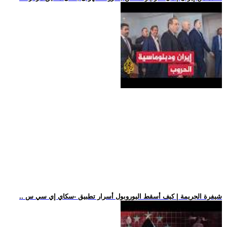
.. شيفرة الجريمة | كيف أسقط اليوروبول أسرار تطبيق -سكاي إي سي س