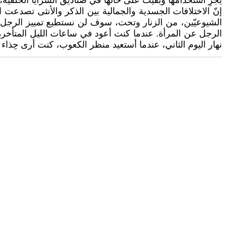
يجرِ استخدامها وبقيت على حالها في صناديق السرايا الخلفية
إنّ الاختلافات الجسدية والجمالية بين الذكر والأنثى تصدعت ال
الشيوعيّين، من الزنار وتحت، سوف لن نستطيع تمييز الرجل م
الرجل عن المرأة. عندما كنت أعود في ساعات الليل المتأخرة 
نهار اليوم الثاني، عندما أستعيد منظر الكعوب، كنت أرى حِذا