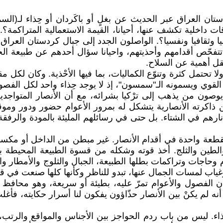
ن العراق عبر الحديث عن بغلٍ أو باكَردان أو حِذاء لـ(الس
قات داخلية تكشف عنها، أحيانا، القيمة الاستعمالية المتراكمة
ا وثقافيا ونفسيا؟. الواصلون الجدد إلى جبال كردستان العراق، 
 تتفحّص أقدامهم وأحذيتهم، واحيانا سؤال أحدهم عن طبيعة ا
يقل أهمية عن السلاح.
ولا تحتمل كثرة وتنوّع الكماليات، بما فيها الأحْذية. وكان ل
وي ويسمونه الـ"سمسون"، إذ لا يوجد حِذاء واحد لكل الفصول 
ا يوصون من يذهب إلى ترْكيا بشرائه، مع أن الأنصار المتواجد
اكرته الأنصارية يتشكل له بمرور الأعوام حضور ودور وموق
رهم في الشتاء. بل حتى في رسائلهم المليئة بالمودة والرفقة 
قطعة واحدة في أقدام الأنصار. غير مبطن من الداخل أو مكسو م
طين والثلج. أخذ قوته وشكله من قسوة الطبيعة المحيطة به
حاجات وتراكمات بطلها الطبيعة، الجبال والثلوج والأمطار وا
اب لمسات الجمال عنها، تبدو للناظر وكأنها كلها صنعت في قا
 الفصول والأعوام تمرّ عليه، بطيئة أو سريعة، وهو محافظ عل
ه لم يكنْ بين الأنصار حذّاؤون يفكون لنا أسرار حكايته، فأغ
ذاء. ليس من باب ردم الحواجز بين الأجناس والمواقع والرت