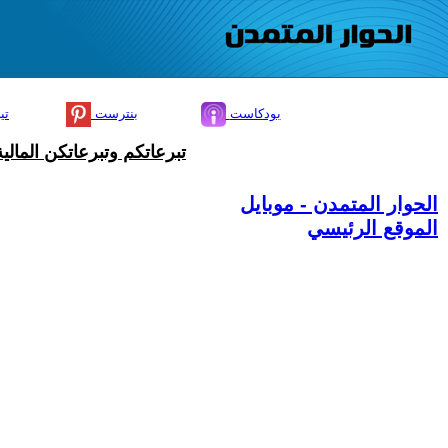
بودكاست
بنترست
تي
تبرعاتكم وتبرعاتكن المال
الحوار المتمدن - موبايل
الموقع الرئيسي