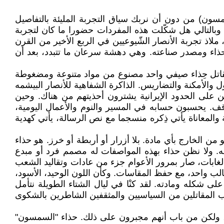
مسون) من دون أن نربك سياق التجربة المليئة بالتفاصيل
؟. وبالتالي هل شكّلت هذه المفردات حضورا ما كان لتجربة
ملاذ تجربة الأنصار الشّيوعيين في الربع الأخير من القرن
لحذاء ومصدر صناعته. وهي دهشة سرعان ما تتبدد، بعد أن
كل مقاتل حِذاء صيفي واحد مصنوع من مواد متنوعة ومضغوطة
والأمكنة والتضاريس. الذاكرة الشفاهية للأنصار البيشمه
ين على الحدود الإيرانية يشترون أحذيتهم من هناك. وحين
ف. يحسبون حسابه في المسير والنوم والأعمال اليومية،
والمعاناة يأتي ذِكره منسجما مع نص الرسالة، يأتي كهدية
ن الخارج بأي مادة. بلا أزرار أو أربطة أو خرز. هو حذاء
. ولا نظن حذاء بهذه المواصفات له مصمم فرد أو مبدع
لغابات، صار بمرور الأعوام جزء من عادات وتقاليد الشعب
لب واحد، مع حفظ المقاسات. وكأن اللون الوحيد، الأسود،
ى شكله ومادته. لقد كنْا في ليال الشتاء الطويلة نتأمل
لب المقاتلين من السياسيين والمثقفين الشاطرين بالشكوى
ب، ولكن من باب أنهم مجبرون على ذلك. حذاء "السمسون"