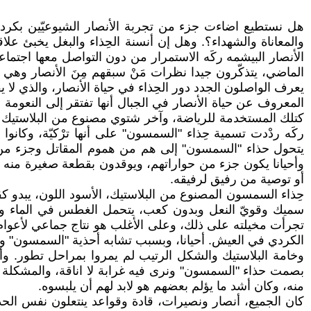
هل نستطيع اضاءت جزء من تجربة الأنصار الشيوعيّين بكردستا
والمعاناة والشهداء؟. وهل إن أنسنة الحِذاء والبغل يخبئ علا
الأنصار البيشمه ركَه الاستمرار من دون التواصل معها اجتماعي
الماضي، يتذكّرون جيدا نظرات مَنْ سبقهم مِنَ الأنصار وهي
يعرف الواصلون الجدد دور الحِذاء في حياة الأنصار، والذي لا 
المعروف عن حياة الأنصار في الجبال أنها تفتقر إلى النعومة 
كتلك المستخدمة للرياضة، وآخر شتوي مصنوع من البلاستيك الق
ركَه ردْدت تسمية حِذاء "السمسون" على أنها ترْكيّة، وكانو
يتحول حذاء "السمسون" إلى هم من هموم المقاتل وجزء من ذ
وأحيانا يكون جزء من حواراتهم، ويوقدون بقطعة صغيرة منه نا
أو توصية من رفيق لرفيقه.
حِذاء السمسون المصنوع من البلاستيك، الأسود اللون، يبدو ك
سميك وقويّ النعل وبدون كعب، يتحمل الغطس في الماء وال
تجرأت مخيلته على ذلك، وعلى الأغلب هو نتاج جماعي لأعوام و
الكردي في العيش. أحيانا، وبسبب تشابه أحذية "السمسون" وغي
وخامة البلاستيك والشكل الرتيب لم يمروا بمراحل تطور. وأن
بصمت حذاء "السمسون" ونرى فيه غرابة لا اناقة، والمشكلة أن
منه، وكان أشد ما يؤلم بعضهم هو لابد لهم أن يلبسوه.
كان الجميع، أنصار ونصيرات، قادة وقواعد ينتعلون نفس الح