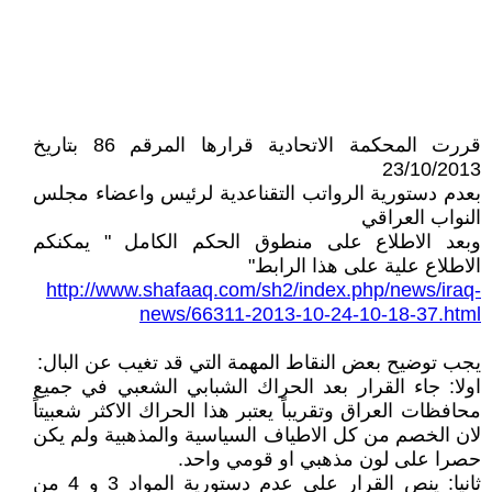
قررت المحكمة الاتحادية قرارها المرقم 86 بتاريخ
23/10/2013
بعدم دستورية الرواتب التقناعدية لرئيس واعضاء مجلس
النواب العراقي
وبعد الاطلاع على منطوق الحكم الكامل " يمكنكم
الاطلاع علية على هذا الرابط"
http://www.shafaaq.com/sh2/index.php/news/iraq-
news/66311-2013-10-24-10-18-37.html
يجب توضيح بعض النقاط المهمة التي قد تغيب عن البال:
اولا: جاء القرار بعد الحراك الشبابي الشعبي في جميع
محافظات العراق وتقريباً يعتبر هذا الحراك الاكثر شعبيتاً
لان الخصم من كل الاطياف السياسية والمذهبية ولم يكن
حصرا على لون مذهبي او قومي واحد.
ثانيا: ينص القرار على عدم دستورية المواد 3 و 4 من