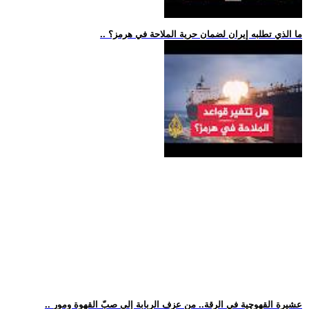
.. ما الذي تطلبه إيران لضمان حرية الملاحة في هرمز؟
.. عشيرة القهوچية في الرقة.. من عزف الربابة إلى صبّ القهوة ومور