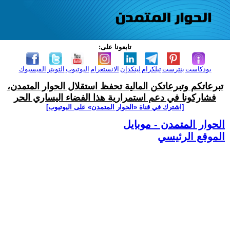
تابعونا على:
بودكاست
بنترست
تيلكرام
لينكدإن
الانستغرام
اليوتيوب
التويتر
الفيسبوك
تبرعاتكم وتبرعاتكن المالية تحفظ استقلال الحوار المتمدن،
فشاركونا في دعم استمرارية هذا الفضاء اليساري الحر
[اشترك في قناة ‫«الحوار المتمدن» على اليوتيوب]
الحوار المتمدن - موبايل
الموقع الرئيسي