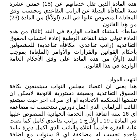
هذه المادة الذين تقل خدماتهم عن (15) خمس عشرة
سنة المكافأة البديلة عن الراتب التقاعدي وتحتسب وفق
المعادلة المنصوص عليها في البند (اولاً/أ) من المادة (23)
من هذا القانون.
سابعاً:- باستثناء الفئات الواردة في البند (ثالثا) من هذه
المادة تتولى هيئة التقاعد الوطنية إعادة احتساب الحقوق
التقاعدية (راتب تقاعدي، مكافأة تقاعدية) للمشمولين
بأحكام القوانين والقرارات والأوامر (الملغاة) بموجب
البند (اولاً) من هذه المادة على وفق الأحكام العامة
الواردة في هذا القانون.
انتهت المواد..
هذا يعني ان اعضاء مجلس النواب سيتمتعون بكافة
الحقوق التقاعدية وبصيغة دستورية قانونية لايمكن ان
تنقضها المحكمة الاتحادية او اي طرف اخر حيث سيتمتع
النائب البرلماني الذي اكمل دورتين ستحسب له مضاعفة
اي 16 سنه اضافة الى الخدمة الجهادية المنصوص عليها
في المادة ـ 19 ـ أولاًـ ج 1 براتب تقاعدي كامل كما نصت
علية الفقره خامساً اعلاه والنائب الذي اكمل دورة نيابية
واحده تحسب له مضاعفة اي 8 سنوات مع اضافة