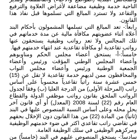
الناحية خدمة وظيفية مضاعفة لأغراض العلاوة والترفيع
والتقاعد ولا تسترد المبالغ التي تسلموها قبل نفاذ هذا
القانون.
رابعاً:- تعد المبالغ التي تسلمها المشمولون بأحكام البند
أعلاه أثناء عضويتهم مكافأة مالية عن مدة خدماتهم في
تلك المجالس ولا تعد رواتب وظيفية يستحقون عنها
رواتب تقاعدية أو مكافأة تقاعدية عند انتهاء خدمتهم فيها.
خامساً:-أ- يستحق أعضاء مجلس الحكم ومناوبوهم
وأعضاء المجلس الوطني المؤقت ورئيس وأعضاء
الجمعية الوطنية ورئيس وأعضاء مجلس النواب
والمحافظون ممن لديهم خدمة تقاعدية لا تقل عن (15)
خمس عشرة سنة راتباً تقاعدياً محسوباً على أساس
راتب (المرحلة الأولى) من الدرجة العليا (ب) وفقاً لجدول
الرواتب الملحق بقانون رواتب موظفي الدولة والقطاع
العام رقم (22) لسنة 2008 (المعدل) أو أي قانون آخر
يحل محله وعلى أساس النسبة المنصوص عليها في البند
(ثانياً) من المادة (22) من هذا القانون دون الإخلال بحقهم
في تقاضي راتب تقاعدي اكثر في ضوء خدمتهم الوظيفية
ومركزهم الوظيفي في سلك الوظيفة العامة.
سادساً:- يستحق المنصوص عليهم في البند (خامساً) من