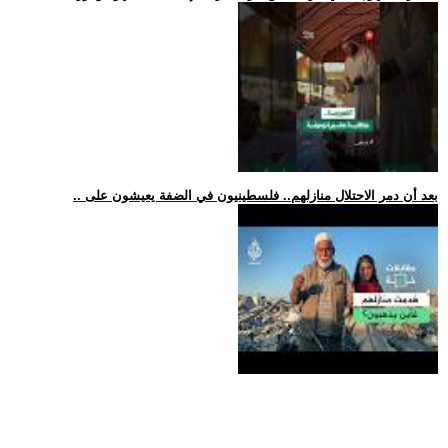
.. بعد أن دمر الاحتلال منازلهم.. فلسطينيون في الضفة يعيشون على