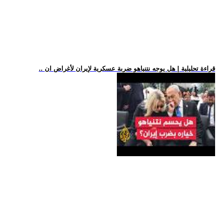
.. قراءة تحليلية | هل يوجه نتنياهو ضربة عسكرية لإيران لأغراض ان