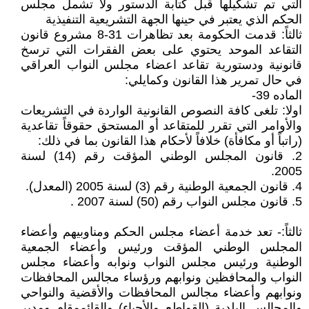
التي تم تشكيلها قبل كتابة الدستور ولا تشمل مجلس
الحكم الذي يعتبر في حينها الجهة التشريعية التنفيذية
ثالثاً: قدمت الحكومة بعد تظاهرات 31-8 مشروع قانون
التقاعد الموحد يحتوي على بعض الفقرات التي ترسخ
قانونية ودستورية تقاعد اعضاء مجلس النواب العراقي
في حال تمرير هذا القانون وكمايلي:
الماده 39-
اولا: تلغى كافة النصوص القانونية الواردة في التشريعات
والأوامر التي تقرر للمتقاعد أو المستحق حقوقاً تقاعدية
(راتباً أو مكافأة) خلافاً لأحكام هذا القانون بما في ذلك:
2. قانون المجلس الوطني المؤقت رقم (14) لسنة
2005.
4. قانون الجمعية الوطنية رقم (3) لسنة 2005 (المعدل).
5. قانون مجلس النواب رقم (50) لسنة 2007 .
ثالثاً:- تعد خدمة أعضاء مجلس الحكم ومناوبيهم وأعضاء
المجلس الوطني المؤقت ورئيس وأعضاء الجمعية
الوطنية ورئيس مجلس النواب ونوابه وأعضاء مجلس
النواب والمحافظين ونوابهم ورؤساء مجالس المحافظات
ونوابهم وأعضاء مجالس المحافظات والأقضية والنواحي
والمجالس البلدية (القواطع والأحياء) والقائممقام ومدير