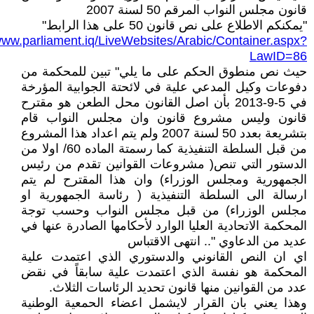
قانون مجلس النواب المرقم 50 لسنة 2007
"يمكنكم الاطلاع على نص قانون 50 على هذا الرابط"
/www.parliament.iq/LiveWebsites/Arabic/Container.aspx?
LawID=86
حيث نص منطوق الحكم على ما يلي" تبين للمحكمة من
دفوعات وكيل المدعي علية في لائحتة الجوابية المؤرخة
في 5-9-2013 بأن اصل القانون محل الطعن هو مقترح
قانون وليس مشروع قانون وان مجلس النواب قام
بتشريعة بعدد 50 لسنة 2007 ولم يتم اعداد هذا المشروع
من قبل السلطة التنفيذية كما رسمتة الماده 60/ اولا من
الدستور التي تنص( مشروعات القوانين تقدم من رئيس
الجمهورية ومجلس الوزراء) وان هذا المقترح لم يتم
ارسالة الى السلطة التنفيذية ( رئاسة الجمهورية او
مجلس الوزراء) من قبل مجلس النواب وحسب توجة
المحكمة الاتحادية العليا الوارد لأحكامها الصادرة عنها في
عديد من الدعاوي ".. انتهى الاقتباس
اي ان النص القانوني والدستوري الذي اعتمدت علية
المحكمة هو نفسة الذي اعتمدت علية سابقاً في نقض
عدد من القوانين منها قانون تحديد الرئاسات الثلاث.
وهذا يعني بان القرار لايشمل اعضاء الحمعية الوطنية