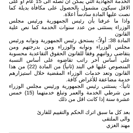
الخدمة الجهادية التي يمكن ان تصله الى 15 عام او على
الاقل سيكون مشمول بالحصول على مكافأة بديلة كما
نصت عليها المادة سادساً اعلاة.
واذا ما عرفنا بأن رئيس الجمهورية ورئيس مجلس
الوزراء يستثنى من عدد سنوات الخدمة كما نص علية
القانون
المادة 38: أولاً:- يستحق رئيس الجمهورية ونوابه ورئيس
مجلس الوزراء ونوابه والوزراء ومن بدرجتهم ومن
يتقاضى رواتبهم وفقاً للقانون الحقوق التقاعدية محسوبة
على أساس آخر راتب تقاضوه على أساس النسبة
المنصوص عليها في البند (ثانياً) من المادة (22) من هذا
القانون وتعد خدمات الوزراء المقضية خلال استيزارهم
خدمة مضاعفة للأغراض كافة.
ثانياً:- يستثنى رئيس الجمهورية ورئيس مجلس الوزراء
من شرطي الخدمة والعمر وتبلغ خدمتهما (15) خمس
عشرة سنة إذا كانت اقل من ذلك
بعد كل ما سبق اترك الحكم والتقييم للقارئ
والى الملتقى
مهند الغزي