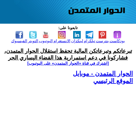
تابعونا على:
بودكاست
بنترست
تيلكرام
لينكدإن
الانستغرام
اليوتيوب
التويتر
الفيسبوك
تبرعاتكم وتبرعاتكن المالية تحفظ استقلال الحوار المتمدن،
فشاركونا في دعم استمرارية هذا الفضاء اليساري الحر
[اشترك في قناة ‫«الحوار المتمدن» على اليوتيوب]
الحوار المتمدن - موبايل
الموقع الرئيسي