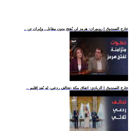
.. خارج الصندوق | رويوران: هرمز لن يُفتح بدون مقابل.. وإيران تن
.. خارج الصندوق | الزيادي: اتفاق مكة -تحالف ردعي- له بُعد إقليم