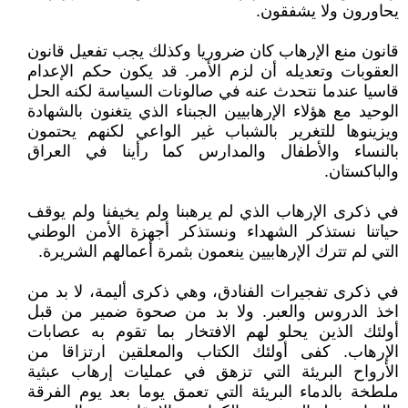
يحاورون ولا يشفقون.
قانون منع الإرهاب كان ضروريا وكذلك يجب تفعيل قانون
العقوبات وتعديله أن لزم الأمر. قد يكون حكم الإعدام
قاسيا عندما نتحدث عنه في صالونات السياسة لكنه الحل
الوحيد مع هؤلاء الإرهابيين الجبناء الذي يتغنون بالشهادة
ويزينوها للتغرير بالشباب غير الواعي لكنهم يحتمون
بالنساء والأطفال والمدارس كما رأينا في العراق
والباكستان.
في ذكرى الإرهاب الذي لم يرهبنا ولم يخيفنا ولم يوقف
حياتنا نستذكر الشهداء ونستذكر أجهزة الأمن الوطني
التي لم تترك الإرهابيين ينعمون بثمرة أعمالهم الشريرة.
في ذكرى تفجيرات الفنادق، وهي ذكرى أليمة، لا بد من
اخذ الدروس والعبر. ولا بد من صحوة ضمير من قبل
أولئك الذين يحلو لهم الافتخار بما تقوم به عصابات
الإرهاب. كفى أولئك الكتاب والمعلقين ارتزاقا من
الأرواح البريئة التي تزهق في عمليات إرهاب عبثية
ملطخة بالدماء البريئة التي تعمق يوما بعد يوم الفرقة