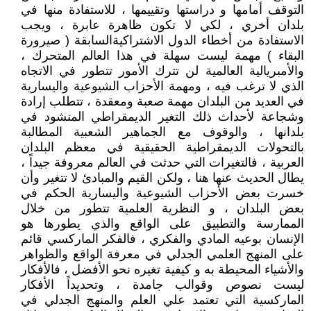
التوقف أمامها و دراستها وتقييمها ، للاستفادة منها في
بلدان أخري ، لكي لا تكون ظاهرة عابرة ، ويجب
الاستفادة من أخطاء الدول الاشتراكيةالسابقة ( صيرورة
البقاء ) مهمة ليست سهلة في هذا العالم المتحرك ،
والأمبريالية العالمية لن تترك الأمور تتطور في الاتجاه
الذي لا ترغب فيه ، ومهمة الأحزاب الشيوعية واليسارية
في العديد من البلدان مهمة صعبة ومعقدة ، تتطلب إرادة
وشجاعة لأحداث ذلك التغير الديمقراطي المنشود في
بلدانها ، والوقوف مع الجماهير الشعبية المطالبة
بالتحولات الديمقراطية الحقيقية في معظم البلدان
العربية ، فالتغيرات التي حدثت في العالم معروفة جيداً ،
يطال الحديث عنها هنا ، ولكن القيم والمبادئ لا تتغير وأن
خسرت بعض الأحزاب الشيوعية واليسارية الحكم في
بعض البلدان ، و النظرية العلمية تتطور من خلال
الممارسة والتطبيق على الواقع والذي يطورها هو
الإنسان بوعيه المادي والفكري ، فالفكر الماركسي قائم
على المنهج العلمي الجدلي في معرفة الواقع والظواهر
والأشياء المحيطة به و كيفية تغيره نحو الأفضل ، فالأفكار
ليست نصوص وقوالب جامدة ، وتحديداً الأفكار
الماركسية التي تعتمد علي العلم والمنهج الجدلي في