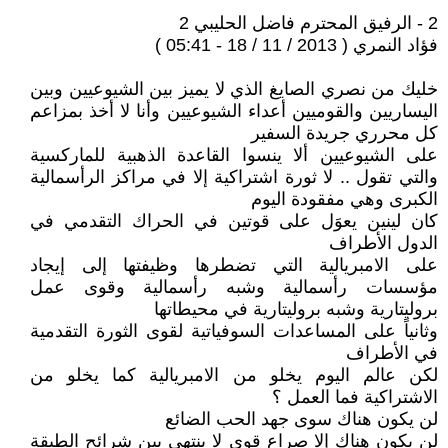
2 - الرفيق المحترم فاضل الحليبي 2
فؤاد النمري ( 2013 / 11 / 18 - 05:41 )
خليك من نصري الصايغ الذي لا يميز بين الشيوعيين وبين
اليساريين والقوميين أعداء الشيوعيين وأنا لا أخذ بمزاعم
كل محرري جريدة السفير
على الشيوعيين ألا ينسوا القاعدة الذهبية للماركسية
والتي تقول .. لا ثورة اشتراكية إلا في مراكز الرأسمالية
الكبرى وهي مفقودة اليوم
كان لينين يعوَل على قوتين في الحراك التقدمي في
الدول الأطراف
على الامبريالية التي تضطرها وظيفتها إلى إيجاد
مؤسسات رأسمالية وشبه رأسمالية وقوى عمل
بروليتارية وشبه بروليتارية في محيطاتها
وثانياً على المساعدات السوفياتية لقوى الثورة التقدمية
في الأطراف
لكن عالم اليوم يخلو من الامبريالية كما يخلو من
الاشتراكية فما العمل ؟
لن يكون هناك سوى جهد الحب الضائع
لن يكون هناك إلا صراع قوي لا ينتهي بين شرائح الطبقة