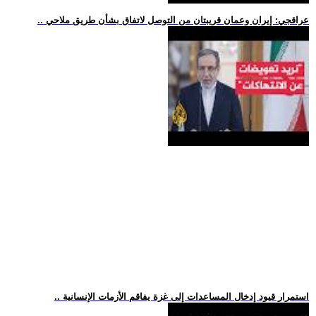
.. عراقجي: إيران وعمان قريبتان من التوصل لاتفاق بشأن طريق ملاحي
.. استمرار قيود إدخال المساعدات إلى غزة يفاقم الأزمات الإنسانية