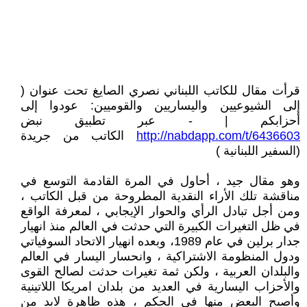
قرأت مقال للكاتب اللبناني نصري الصايغ تحت عنوان (
إلى الشيوعيين واليساريين والقوميين: عودوا إلى
أحزابكم | - عبر تطبيق نبض
http://nabdapp.com/t/6436603
الكاتب من جريدة
(السفير اللبنانية )
وهو مقال جيد ، أحاول في المرة القادمة التوسع في
مناقشة تلك الأراء النقدية المطروحة من قبل الكاتب ،
ومن أجل تبادل الرأي والحوار الإيجابي ، لمعرفة الواقع
في ظل التغيرات الكبيرة التي حدثت في العالم منذ انهيار
جدار برلين في عام 1989، وبعده انهيار الاتحاد السوفياتي
ودول المنظومة الاشتراكية ، وانحسار اليسار في العالم
والبلدان العربية ، ولكن ثمة تغيرات حدثت لصالح القوى
والأحزاب اليسارية في العديد من بلدان امريكا اللاتينية
وأصبح البعض منها في الحكم ، هذه ظاهرة لابد من