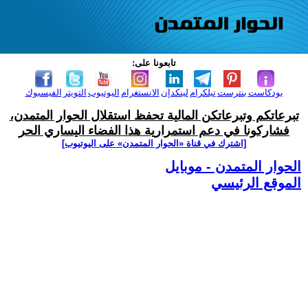
تابعونا على:
بودكاست
بنترست
تيلكرام
لينكدإن
الانستغرام
اليوتيوب
التويتر
الفيسبوك
تبرعاتكم وتبرعاتكن المالية تحفظ استقلال الحوار المتمدن،
فشاركونا في دعم استمرارية هذا الفضاء اليساري الحر
[اشترك في قناة ‫«الحوار المتمدن» على اليوتيوب]
الحوار المتمدن - موبايل
الموقع الرئيسي