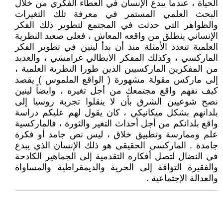
الحياة ، عندما يبدع الإنسان في العطاء الفكري من خلال
البحث العلمي المستمر في معرفة تلك التغيرات
والظواهر التي حدثت في المجتمع لتطوير ذلك الفكر
الإنساني ينطلق من واقعه المعاش ، فعلى صعيد النظرية
العلمية تتعدد الأمثلة منذ أن بدأ لينين في تطوير الفكر
الماركسي ، وكذلك المفكر الايطالي غرامشي ، والعديد
من المفكرين الماركسيين الذين طورا النظرية العلمية ،
إلى ماركس مقولة مشهورة ( الواقع الملموس ) يقصد
كيف تفهم واقع مجتمعك من أجل تغيره ، وايضاً لينين
نصح شوعيين الشرق بأن لا ينقلوا تجربة روسيا إلى
بلدانهم بشكل ميكانيكي ، كان يقول لهم عليكم دراسة
واقع بلدانكم من أجل أحداث التغير والثورة ، فالماركسية
علم وممارسة وتطبيق خلاق ، ليس نص جامد أو فكرة
جامدة . الماركسي الحقيقي هو ذلك الإنسان الذي يبدع
في النضال لتصل أفكاره التقدمية إلى الجماهير الكادحة
والفقيرة التواقة إلى الحرية والديمقراطية والمساواة
والعدالة الإجتماعية .