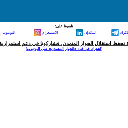
تابعونا على:
لكرام
لينكدإن
الانستغرام
اليوتيوب
ية تحفظ استقلال الحوار المتمدن، فشاركونا في دعم استمرارية 
[اشترك في قناة ‫«الحوار المتمدن» على اليوتيوب]