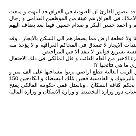
قد يتصور القارئ ان العبودية في العراق قد انتهت و منعت
ب الاملاك في العراق هم عينة من الموظفين القدامى و رجال
م و احمد حسن البكر و صدام حسين فيما بعد يضاف اليهم
ئا ولا قطعة ارض مما يضطرهم الى السكن بالايجار . وقد
الى ثلاثة ملايين دينار في الشهر وهو مبلغ يعادل تقريبا 2400 دولار علما ان سندات الايجار لا تصدق في المحاكم العراقية و لا يؤخذ منه
ه تشريع قوانين لا تنفذ الا في المراحيض .
الاخير من العام الفائت و قال المالكي في ذلك الاحتفال
 ما هي نتائجها ؟!
 الرتب العالية قطع اراضي تربوا مساحتها على الف متر و
اكثر في وسط بغداد و في عهد عبد الكريم قاسم ملك ضباط اخرين و اطباء مساحات شاسعة في المنطقة المعروفة اليوم باليرموك و القادسية فحين مُلك البسطاء و الكادحين 150
 بحكم كثافة السكان . وبالمثل ففي حكومة المالكي يمنح
عن 100 متر مربع و ربما 50 متر مربع .وكل ذلك يعزى الى غياب دور وزارة التخطيط و وزارة الاسكان و وزارة المالية