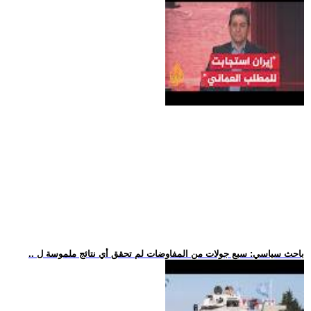
.. باحث سياسي: سبع جولات من المفاوضات لم تحقق أي نتائج ملموسة ل