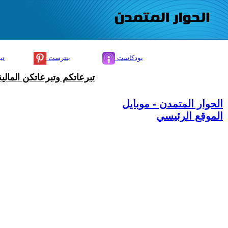
بودكاست
بنترست
تي
تبرعاتكم وتبرعاتكن المال
الحوار المتمدن - موبايل
الموقع الرئيسي