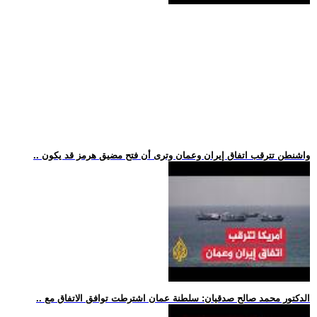
.. واشنطن تترقب اتفاق إيران وعمان وترى أن فتح مضيق هرمز قد يكون
.. الدكتور محمد صالح صدقيان: سلطنة عمان اشترطت توافق الاتفاق مع