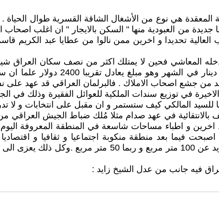
ية المعقدة هي نوع من الأشغال الشاقة القسرية طوال الحياة . 
اعا جديدة من العبودية منها " السكن بالايجار " ان اغلب اصحا
عالية تحديدا و اخرين ممن نالوا من عطايا عبد الكريم قاس
ع دخله المعاشي فحين لا يمتلك اكثر من نصف سكان العراق شي
وصلت بدلات الايجار في بعض مناطق بغداد 
د من جشع اصحاب الاملاك . فالبرلمان العراقي قد عهد على نفس
يرة في توزيع سندات الملكية للعوائل الفقيرة وذلك في الجزء 
للسيد المالكي كيف ستستمر و ان مقبل على انتخابات و لا تدري
 بالانتقائية في عهد صدام مثلا مُلك ضباط الجيش العراقي من
اصبحت فيما بعد منطقة منكوبة اجتماعيا و ثقافيا و اقتصاديا
الدعوجية الفدانات الواسعة و عامة الشعب منا مساحات لا تزيد 
عراق فيه جانب من عدل الشيخ زايد :